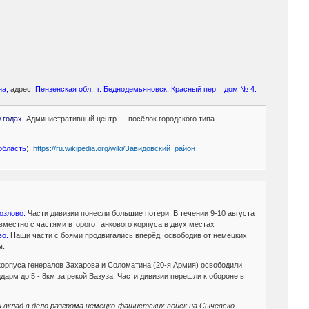
на,
адрес:
Пензенская обл., г. Беднодемьяновск, Красный пер., дом № 4.
годах.
Административный центр — посёлок городского типа
область
).
https://ru.wikipedia.org/wiki/Завидовский_район
озлово.
Части дивизии понесли большие потери. В течении 9-10 августа
местно с частями второго танкового корпуса в двух местах
во.
Наши части с боями продвигались вперёд, освободив от немецких
ы.
 корпуса генералов Захарова и Соломатина (20-я Армия) освободили
арм до 5 - 8км за рекой Вазуза. Части дивизии перешли к обороне в
й вклад в дело разгрома немецко-фашистских войск на Сычёвско -