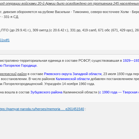
иод операции войсками 20-й Армии было освобождено от противника 245 населённы
2г. дивизия обороняется на рубеже Васильки - Тимонино, северо-восточнее Холм - Бере
 - 331-я СД.
 ПТО (до 29.9.41 г.), 309 оиптд (с 20.6.42 г.), 331 рр, 419 сапб, 671 обс (671, 429 орс), 2
251sdf1
истративно-территориальная единица в составе РСФСР, существовавшая в
1929—19
о Погорелое Городище.
реловский район
в составе
Ржевского округа Западной области
, 23 июля 1930 года п
о восстановлении. В число районов
Калининской области
добавлен постановлением през
ак Погорелогородищенский. Упразднён 14 ноября 1960 года.
она вошла в состав
Зубцовского района
Калининской области (
с 1990 года — Тверская 
ttps://pamyat-naroda.ru/heroes/memoria … e261451540
: