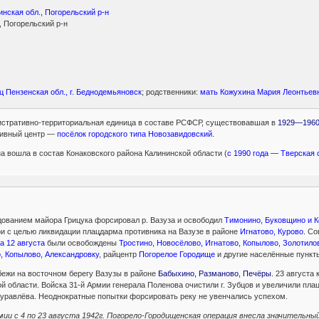
инская обл., Погорельский р-н
, Погорельский р-н
ц Пензенская обл., г. Беднодемьяновск
; родственники:
мать Кожухина Мария Леонтьев
тративно-территориальная единица в составе РСФСР, существовавшая в
1929—1960 
тивный центр —
посёлок городского типа Новозавидовский.
а вошла в состав Конаковского района Калининской области (
с 1990 года — Тверская 
ндованием майора Грицука форсировал р. Вазуза и освободил
Тимонино, Буковщино и К
и с целью ликвидации плацдарма противника на Вазузе в районе
Игнатово, Курово.
Сов
а 12 августа
были освобождены
Тростино, Новосёлово, Игнатово, Копылово, Золотило
, Копылово, Александровку
, райцентр
Погорелое Городище
и другие населённые пункт
бежи на восточном берегу Вазузы в районе
Бабыхино, Разманово, Печёры
. 23 августа
 области. Войска 31-й Армии генерала Поленова очистили г. Зубцов и увеличили плацд
Журавлёва. Неоднократные попытки форсировать реку не увенчались успехом.
мии с 4 по 23 августа 1942г. Погорело-Городищенская операция внесла значительны