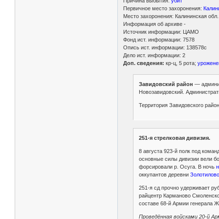
Причина выбытия:
убит
Первичное место захоронения:
Калин
Место захоронения: Калининская обл.
Информация об архиве -
Источник информации: ЦАМО
Фонд ист. информации: 7578
Опись ист. информации: 138578с
Дело ист. информации: 2
Доп. сведения:
кр-ц, 5 рота;
урожене
Завидовский район
— админис
Новозавидовский. Администра
Территория Завидовского район
251-я стрелковая дивизия.
8 августа 923-й полк под кома
основные силы дивизии вели бо
форсировали р. Осуга. В ночь
н
оккупантов деревни
Золотилово
251-я сд прочно удерживает ру
райцентр Карманово Смоленской
составе 68-й Армии генерала 
Проведённая войсками 20-й Ар