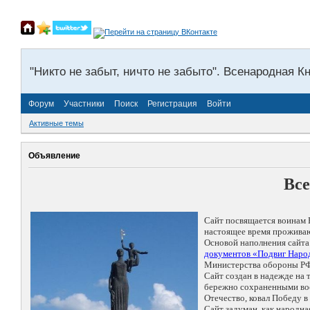
"Никто не забыт, ничто не забыто". Всенародная К
Форум
Участники
Поиск
Регистрация
Войти
Активные темы
Объявление
Все
Сайт посвящается воинам 
настоящее время проживаю
Основой наполнения сайта
документов «Подвиг Народ
Министерства обороны РФ
Сайт создан в надежде на
бережно сохраненными восп
Отечество, ковал Победу 
Сайт задуман, как народн