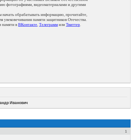
цию фотографиями, видеоматериалами и другими
ем начать обрабатывать информацию, прочитайте,
я увековечивания памяти защитников Отечества.
и памяти в
ВКонтакте
,
Телеграмм
или
Твиттер
.
сандр Иванович
1