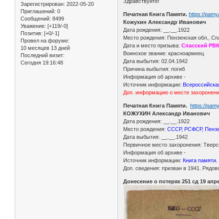
Здравствуйте!
Зарегистрирован
: 2022-05-20
Приглашений:
0
Печатная Книга Памяти.
https://pam
Сообщений:
8499
Кожухин Александр Иванович
Уважение:
[+119/-0]
Дата рождения: __.__.1922
Позитив:
[+0/-1]
Место рождения: Пензенская обл., Спа
Провел на форуме:
Дата и место призыва:
Спасский РВ
10 месяцев 13 дней
Воинское звание: красноармеец
Последний визит:
Дата выбытия: 02.04.1942
Сегодня 19:16:48
Причина выбытия: погиб
Информация об архиве -
Источник информации:
Всероссийская
Доп. информацию о месте захоронен
Печатная Книга Памяти.
https://pam
КОЖУХИН Александр Иванович
Дата рождения: __.__.1922
Место рождения:
СССР, РСФСР, Пензе
Дата выбытия: __.__.1942
Первичное место захоронения: Тверск
Информация об архиве -
Источник информации:
Книга памяти. 
Доп. сведения: призван в 1941. Рядово
Донесение о потерях 251 сд 19 апре