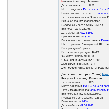
Н
ожухин Александр Иванович
Дата рождения: __.__.1922
Место рождения:
Пензенская обл., г.
Наименование военкомата:
Завидовск
Дата и место призыва: Завидовский Р
Воинское звание: красноармеец
Последнее место службы: 251 сд
Воинская часть: 251 сд
Дата выбытия:
02.04.1942
Причина выбытия:
убит
Первичное место захоронения:
Калин
Место призыва: Завидовский РВК, Кал
Информация об архиве -
Источник информации: ЦАМО
Фонд ист. информации: 58
Опись ист. информации: 818883
Дело ист. информации: 374
Доп. сведения:
кр-ц 5 роты. Родстве
Донесение о потерях ( ? дата)
https
Кожухин Александр Иванович
Дата рождения: __.__.1922
Место рождения:
РФ, Пензенская обла
Дата и место призыва:
Завидовский Р
Воинское звание: красноармеец
Последнее место службы: 923 сп
Воинская часть:
923 сп
Дата выбытия:
02.04.1942