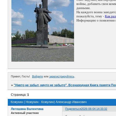
войны, добавить свои ко
данными.
На каждого воина заводит
пожалуйста, тему -
Как ра
Информацию о появлении н
Привет, Гость!
Войдите
или
зарегистрируйтесь
.
»
"Никто не забыт, ничто не забыто". Всенародная Книга памяти Пе
Страница:
1
Кожухин ( Ножухин - Кожулин) Александр Иванович
Легошина Валентина
Поделиться
2026-06-04 14:33:32
Активный участник