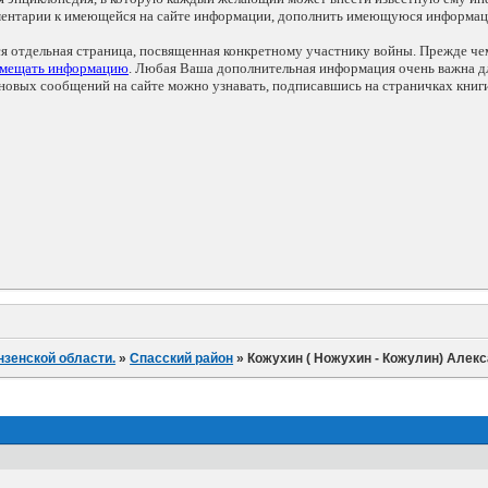
мментарии к имеющейся на сайте информации, дополнить имеющуюся информа
ся отдельная страница, посвященная конкретному участнику войны. Прежде ч
змещать информацию
. Любая Ваша дополнительная информация очень важна дл
овых сообщений на сайте можно узнавать, подписавшись на страничках книг
нзенской области.
»
Спасский район
»
Кожухин ( Ножухин - Кожулин) Алек