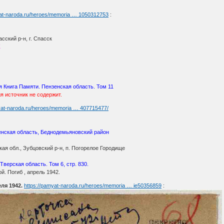
yat-naroda.ru/heroes/memoria … 1050312753
:
сский р-н, г. Спасск
К
 Книга Памяти. Пензенская область. Том 11
ия источник не содержит.
yat-naroda.ru/heroes/memoria … 407715477/
нская область, Беднодемьяновский район
ая обл., Зубцовский р-н, п. Погорелое Городище
Тверская область. Том 6, стр. 830.
й. Погиб , апрель 1942.
ля 1942.
https://pamyat-naroda.ru/heroes/memoria … ie50356859
: