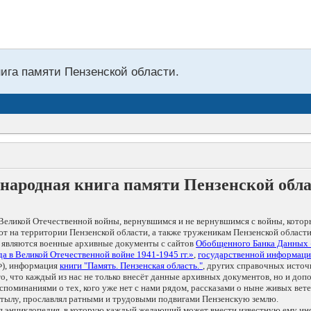
нига памяти Пензенской области.
народная книга памяти Пензенской обл
Великой Отечественной войны, вернувшимся и не вернувшимся с войны, котор
т на территории Пензенской области, а также труженикам Пензенской области
 являются военные архивные документы с сайтов
Обобщенного Банка Данных
а в Великой Отечественной войне 1941-1945 гг.»
,
государственной информаци
), информация
книги "Память. Пензенская область."
, других справочных источ
 то, что каждый из нас не только внесёт данные архивных документов, но и 
оминаниями о тех, кого уже нет с нами рядом, рассказами о ныне живых ветер
в тылу, прославлял ратными и трудовыми подвигами Пензенскую землю.
ая энциклопедия, в которую каждый желающий может внести известную ему и