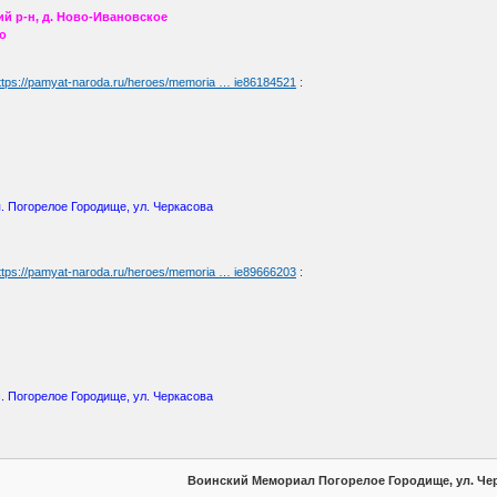
й р-н, д. Ново-Ивановское
о
ttps://pamyat-naroda.ru/heroes/memoria … ie86184521
:
п. Погорелое Городище, ул. Черкасова
ttps://pamyat-naroda.ru/heroes/memoria … ie89666203
:
с. Погорелое Городище, ул. Черкасова
Воинский Мемориал Погорелое Городище, ул. Че