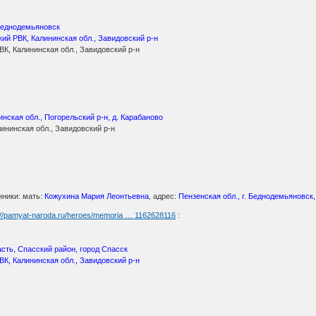
 Беднодемьяновск
ий РВК, Калининская обл., Завидовский р-н
ВК, Калининская обл., Завидовский р-н
инская обл., Погорельский р-н, д. Карабаново
ининская обл., Завидовский р-н
нники: мать:
Кожухина Мария Леонтьевна
, адрес:
Пензенская обл., г. Беднодемьяновск
://pamyat-naroda.ru/heroes/memoria … 1162628116
:
сть, Спасский район, город Спасск
ВК, Калининская обл., Завидовский р-н