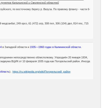
х пунктов Калининской и Смоленской областей
зуйского, по восточному берегу р. Вазуза. По правому флангу - части 6-
69 медсанбат, 249 орхз, 61 (472) атр, 308 пхп, 306 (104) двл, 814 ппс, 715
34
в Западной области и
1935—1960 годах в Калининской области.
ереподчинен непосредственно облисполкому. Упразднён 20 января 1934,
идиума ВЦИК от 10 февраля 1935 года как Погорельский район. Иногда
область
).
https://ru.wikipedia.org/wiki/Погорельский_район