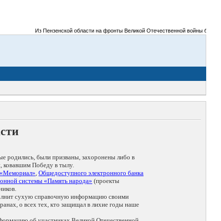
Из Пензенской области на фронты Великой Отечественной войны было призван
асти
ые родились, были призваны, захоронены либо в
, ковавшим Победу в тылу.
 «Мемориал»
,
Общедоступного электронного банка
онной системы «Память народа»
(проекты
ников.
дополнит сухую справочную информацию своими
анах, о всех тех, кто защищал в лихие годы наше
нформацию об участниках Великой Отечественной