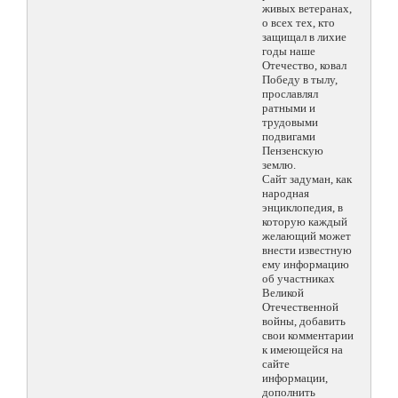
живых ветеранах,
о всех тех, кто
защищал в лихие
годы наше
Отечество, ковал
Победу в тылу,
прославлял
ратными и
трудовыми
подвигами
Пензенскую
землю.
Сайт задуман, как
народная
энциклопедия, в
которую каждый
желающий может
внести известную
ему информацию
об участниках
Великой
Отечественной
войны, добавить
свои комментарии
к имеющейся на
сайте
информации,
дополнить