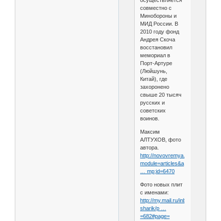
осуществляется
совместно с
Минобороны и
МИД России. В
2010 году фонд
Андрея Скоча
восстановил
мемориал в
Порт-Артуре
(Люйшунь,
Китай), где
захоронено
свыше 20 тысяч
русских и
советских
воинов.
Максим
АЛТУХОВ, фото
автора.
http://novovremya.ru/?
module=articles&a
… mp;id=6470
Фото новых плит
с именами:
http://my.mail.ru/inbox/sharik-
sharik/p …
=682#page=