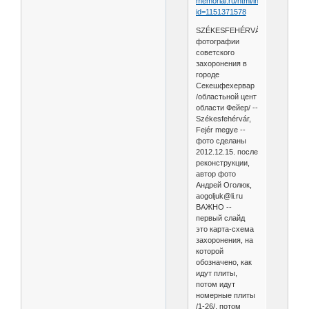
memorial.ru/html/info.htm?
id=1151371578
SZÉKESFEHÉRVÁR
фотографии
советского
захоронения в
городе
Секешфехервар
/областьной цент
области Фейер/ --
Székesfehérvár,
Fejér megye --
фото сделаны
2012.12.15. после
реконструкции,
автор фото
Андрей Оголюк,
aogoljuk@li.ru
ВАЖНО --
первый слайд
это карта-схема
захоронения, на
которой
обозначено, как
идут плиты,
потом идут
номерные плиты
/1-26/, потом