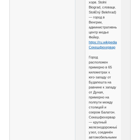
хорв. Stolni
Biograd, словацк.
Stoličný Belehrad)
— город в
Венгрии,
административный
центр медье
Фейер.
https://ru.wikipedia.org/wiki/
Секешфехервар
Город
расположен
примерно в 65
километрах к
юго-западу от
Будапешта на
равнине к западу
от Дуная,
примерно на
полпути между
столицей и
озером Балатон.
Секешфехервар
— крупный
железнодорожный
узел, соединён
автомобильными