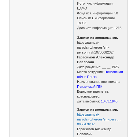
Источник информации:
ЦАМО
Фонд ист. информации: 58
Опись ист. информации:
18003
Дело ист. информации: 1215
Записи из военкоматов.
https://pamyat-
naroda.ru/heroes/sm-
person_rvk1078608232/
Герасимов Александр
Павлович
Дата рождения: __.__.1925
Место рождения:
Пензенская
обл. г. Пенза
Наименование военкомата:
Пензенский ГВК
Воинское звание: гв.
красноармеец
Дата выбытия:
18.03.1945
Записи из военкоматов.
https://pamyat-
naroda.ru/heroes/sm-pers …
095847614/
Герасимов Александр
Павлович