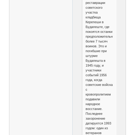
реставрации
советского
участка
кладбища
Керепеши в
Будапеште, где
покоятся останки
предположительно
более 7 тысяч
воинов. Это и
погибшие при
штурме
Будапешта в
1945 году, и
участники
событий 1956
года, когда
советские войска
с
кровопролитием
подавили
народное
восстание.
Последнее
захоронение
датируется 1993
годом: один из
ветеранов