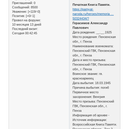
Приглашений:
0
Печатная Книга Памяти.
Сообщений:
8500
https://pamyat-
Уважение:
[+119/-0]
naroda.ru/heroes/memoria …
Позитив:
[+0/-1]
50324434/?
Провел на форуме:
Герасимов Александр
10 месяцев 13 дней
Павлович
Последний визит:
Дата рождения: __.__.1925
Сегодня 00:42:45
Место рождения: Пензенская
обл., г. Пенза
Наименование военкомата:
Пензенский ГВК, Пензенская
обл., г. Пенза
Дата и место призыва:
Пензенский ГВК, Пензенская
обл., г. Пенза
Воинское звание: гв.
красноармеец
Дата выбытия: 18.03.1945
Причина выбытия: погиб
Первичное место
захоронения: Венгрия
Место призыва: Пензенский
ГВК, Пензенская обл., г.
Пенза
Информация об архиве -
Источник информации:
Всероссийская Книга Памяти.
Пензенская область. Том 2