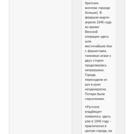
братских
могилах гораздо
больше). В
феврале-марте-
апреле 1945 года
во время
Венской
операции здесь
шли
жесточайшие бои
с фашистами,
танковые атаки с
двух сторон
продолжались
непрерывно.
Города
переходили из
рук в руки
неоднократно.
Потери были
серьезными.
«Русское
кладбище»
появилось здесь
уже в 1945 году -
практически в
центре города, на