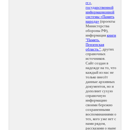
гг.»
,
государственной
информационной
системы «Память
народа»
(проекты
Министерства
обороны РФ),
информация
книги
"Память.
Пензенская
область."
, других
справочных
источников.
Сайт создан в
надежде на то, что
каждый из нас не
только внесёт
данные архивных
документов, но и
дополнит сухую
справочную
информацию
своими бережно
сохраненными
воспоминаниями о
тех, кого уже нет с
нами рядом,
рассказами о ныне