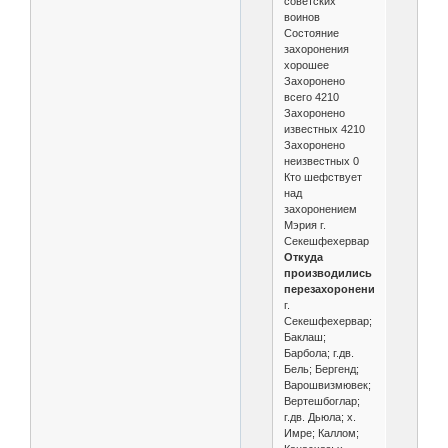
советских
воинов
Состояние
захоронения
хорошее
Захоронено
всего 4210
Захоронено
известных 4210
Захоронено
неизвестных 0
Кто шефствует
над
захоронением
Мэрия г.
Секешфехервар
Откуда
производились
перезахоронения
г.
Секешфехервар;
Баклаш;
Барбола; г.дв.
Бель; Бергенд;
Варошвизмювек;
Вертешбоглар;
г.дв. Дьюла; х.
Имре; Каллом;