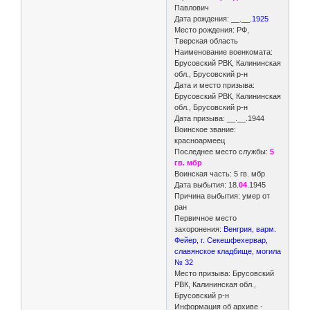
Павлович
Дата рождения: __.__.
1925
Место рождения: РФ,
Тверская область
Наименование военкомата:
Брусовский РВК, Калининская
обл., Брусовский р-н
Дата и место призыва:
Брусовский РВК, Калининская
обл., Брусовский р-н
Дата призыва: __.__.1944
Воинское звание:
красноармеец
Последнее место службы:
5
гв. мбр
Воинская часть: 5 гв. мбр
Дата выбытия: 18.
04
.1945
Причина выбытия: умер от
ран
Первичное место
захоронения:
Венгрия, варм.
Фейер, г. Секешфехервар,
славянское кладбище, могила
№ 32
Место призыва: Брусовский
РВК, Калининская обл.,
Брусовский р-н
Информация об архиве -