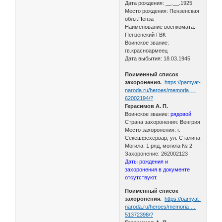
Дата рождения: __.__.1925
Место рождения: Пензенская
обл.г.Пенза
Наименование военкомата:
Пензенский ГВК
Воинское звание:
гв.красноармеец
Дата выбытия: 18.03.1945
Поименный список
захоронения.
https://pamyat-
naroda.ru/heroes/memoria …
62002194/?
Герасимов А. П.
Воинское звание:
рядовой
Страна захоронения: Венгрия
Место захоронения: г.
Секешфехервар, ул. Сталина
Могила: 1 ряд, могила № 2
Захоронение: 262002123
Даты рождения и
захоронения в документе
отсутствуют.
Поименный список
захоронения.
https://pamyat-
naroda.ru/heroes/memoria …
51372398/?