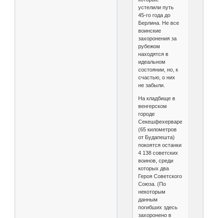
устелили путь
45-го года до
Берлина. Не все
воинские
захоронения за
рубежом
находятся в
идеальном
состоянии, но, к
счастью, о них
не забыли.
На кладбище в
венгерском
городе
Секешфехерваре
(65 километров
от Будапешта)
покоятся останки
4 138 советских
воинов, среди
которых два
Героя Советского
Союза. (По
некоторым
данным
погибших здесь
захоронено в