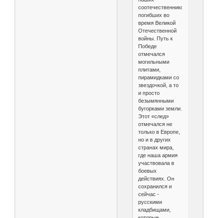
соотечественников,
погибших во
время Великой
Отечественной
войны. Путь к
Победе
отмечался
могильными
плитами,
пирамидками со
звездочкой, а то
и просто
безымянными
бугорками земли.
Этот «след»
отмечался не
только в Европе,
но и в других
странах мира,
где наша армия
участвовала в
боевых
действиях. Он
сохранился и
сейчас -
русскими
кладбищами,
которые