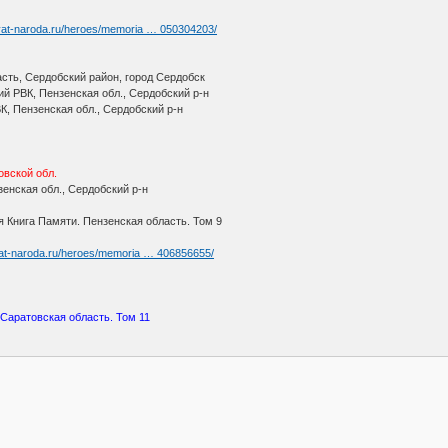
yat-naroda.ru/heroes/memoria … 050304203/
сть, Сердобский район, город Сердобск
й РВК, Пензенская обл., Сердобский р-н
К, Пензенская обл., Сердобский р-н
вской обл.
енская обл., Сердобский р-н
я Книга Памяти. Пензенская область. Том 9
yat-naroda.ru/heroes/memoria … 406856655/
 Саратовская область. Том 11