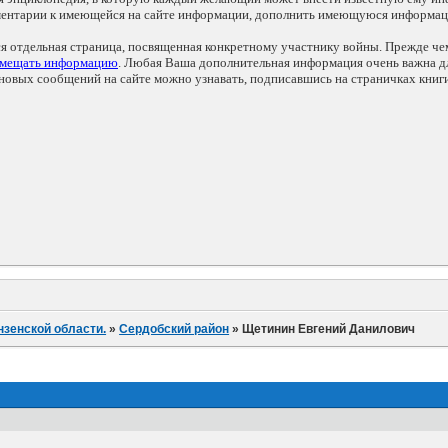
мментарии к имеющейся на сайте информации, дополнить имеющуюся информа
ся отдельная страница, посвященная конкретному участнику войны. Прежде ч
змещать информацию
. Любая Ваша дополнительная информация очень важна дл
овых сообщений на сайте можно узнавать, подписавшись на страничках книг
нзенской области.
»
Сердобский район
»
Щетинин Евгений Данилович