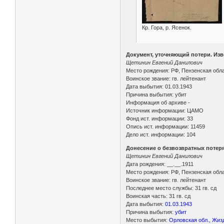
Кр. Гора, р. Ясенок.
Документ, уточняющий потери. Изве
Щетинин Евгений Данилович
Место рождения: РФ, Пензенская обла
Воинское звание: гв. лейтенант
Дата выбытия: 01.03.1943
Причина выбытия: убит
Информация об архиве -
Источник информации: ЦАМО
Фонд ист. информации: 33
Опись ист. информации: 11459
Дело ист. информации: 104
Донесение о безвозвратных потеря
Щетинин Евгений Данилович
Дата рождения: __.__.1911
Место рождения: РФ, Пензенская обла
Воинское звание: гв. лейтенант
Последнее место службы: 31 гв. сд
Воинская часть: 31 гв. сд
Дата выбытия:
01.03.1943
Причина выбытия:
убит
Место выбытия:
Орловская обл., Жизд