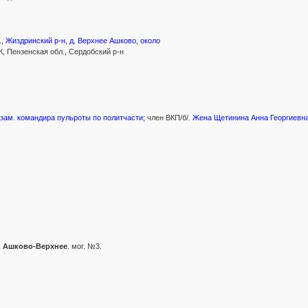
, Жиздринский р-н, д. Верхнее Ашково, около
, Пензенская обл., Сердобский р-н
зам. командира пульроты по политчасти;
член ВКП/б/.
Жена Щетинина Анна Георгиевна,
,
Ашково-Верхнее
. мог. №3.