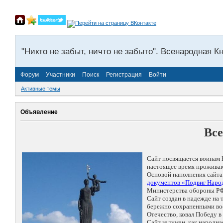
"Никто не забыт, ничто не забыто". Всенародная К
Форум
Участники
Поиск
Регистрация
Войти
Активные темы
Объявление
Все
Сайт посвящается воинам 
настоящее время проживаю
Основой наполнения сайта
документов «Подвиг Народ
Министерства обороны РФ
Сайт создан в надежде на
бережно сохраненными восп
Отечество, ковал Победу 
Сайт задуман, как народн