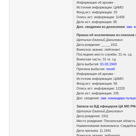
Информация об архиве -
Источник информации: ЦАМО
Фонд ист. информации: 33
Опись ист. информации: 11458
Дело ист. информации: 85
Доп. сведения из донесения:
зам. 
Приказ об исключении из списков 
Щетинин Евгений Данилович
Дата рождения: __.__.1911
Воинское звание: лейтенант
Последнее место службы: 31 гв. сд
Воинская часть: 31 гв. сд
Дата выбытия:
01.03.1943
Причина выбытия:
погиб
Информация об архиве -
Источник информации: ЦАМО
Фонд ист. информации: 56
Опись ист. информации: 12220
Дело ист. информации: 105
Доп. сведения:
зам. командира пульрот
Записи из БД офицеров ЦА МО РФ
Щетинин Евгений Данилович
Дата рождения: 1911
Место рождения: Пензенская область
Наименование военкомата: Сердобск
Дата призыва: 11.1941
Воинское звание: лейтенант