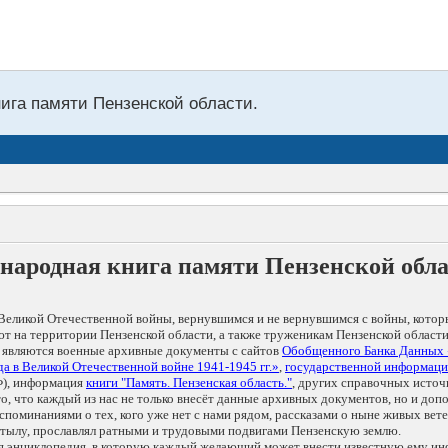
нига памяти Пензенской области.
народная книга памяти Пензенской обл
Великой Отечественной войны, вернувшимся и не вернувшимся с войны, котор
т на территории Пензенской области, а также труженикам Пензенской области
 являются военные архивные документы с сайтов
Обобщенного Банка Данных
а в Великой Отечественной войне 1941-1945 гг.»
,
государственной информаци
), информация
книги "Память. Пензенская область."
, других справочных источ
 то, что каждый из нас не только внесёт данные архивных документов, но и 
оминаниями о тех, кого уже нет с нами рядом, рассказами о ныне живых ветер
в тылу, прославлял ратными и трудовыми подвигами Пензенскую землю.
ая энциклопедия, в которую каждый желающий может внести известную ему и