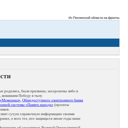
Из Пензенской области на фронты Великой О
асти
ые родились, были призваны, захоронены либо в
, ковавшим Победу в тылу.
 «Мемориал»
,
Общедоступного электронного банка
онной системы «Память народа»
(проекты
ников.
дополнит сухую справочную информацию своими
анах, о всех тех, кто защищал в лихие годы наше
нформацию об участниках Великой Отечественной