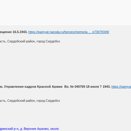
щение 16.5.1943.
https://pamyat-naroda.ru/heroes/memoria … e73079349/
сть, Сердобский район, город Сердобск
х. Управление кадров Красной Армии Вх. № 040769 18 июля ? 1943.
https://pamy
сть, Сердобский район, город Сердобск
ринский р-н, д. Верхнее Ашково, около