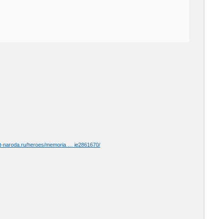
at-naroda.ru/heroes/memoria … ie2861670/