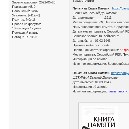
Здравствуйте!
Зарегистрирован
: 2022-05-20
Приглашений:
0
Печатная Книга Памяти.
https://pam
Сообщений:
8496
Щетинин Евгений Данилович
Уважение:
[+119/-0]
Дата рождения: __.__.1911
Позитив:
[+0/-1]
Место рождения: РФ, Пензенская обла
Провел на форуме:
Наименование военкомата: Сердобски
10 месяцев 12 дней
Дата и место призыва: Сердобский РВ
Последний визит:
Воинское звание: гв. лейтенант
Сегодня 14:24:25
Дата выбытия: 01.03.1943
Причина выбытия: погиб
Первичное место захоронения:
в Орло
Место призыва: Сердобский РВК, Пенз
Информация об архиве -
Источник информации: Всероссийска
Печатная Книга Памяти.
https://pam
ЩЕТИНИН Евгений Данилович
Дата выбытия: 01.03.1943
Информация об архиве -
Источник информации:
Книга памяти.