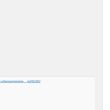
a.ru/heroes/memoria … ie2451352/