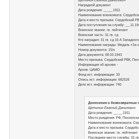
Наградной документ
Дата рождения: __.__.1911
Наименование военкомата: Сердобски
Дата и место призыва: Сердобский РВ
Дата поступления на службу: __.11.19
Воинское звание: гв. лейтенант
Воинская часть: 31 гв. сд
Кто наградил: 31 гв. сд 16 А Западног
Наименование награды: Медаль «За о
Номер документа: 15/н
Дата документа: 08.03.1943
Место призыва: Сердобский РВК, Пенз
Информация об архиве -
Архив: ЦАМО
Фонд ист. информации: 33
Опись ист. информации: 682526
Дело ист. информации: 740
Донесения о безвозвратных п
Щетинин Евгений Данилович
Дата рождения: __.__.1911
Место рождения: РФ, Пензенска
Наименование военкомата: Серд
Дата и место призыва: Сердобс
Воинское звание: гв. лейтенант
Последнее место службы: 31 гв