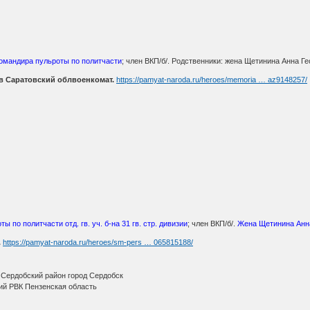
командира пульроты по политчасти
; член ВКП/б/. Родственники: жена Щетинина Анна Ге
в Саратовский облвоенкомат.
https://pamyat-naroda.ru/heroes/memoria … az9148257/
ы по политчасти отд. гв. уч. б-на 31 гв. стр. дивизии
; член ВКП/б/.
Жена Щетинина Анна
.
https://pamyat-naroda.ru/heroes/sm-pers … 065815188/
 Сердобский район город Сердобск
ий РВК Пензенская область