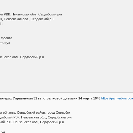
й РВК, Пензенская обл., Сердобский р-н
К, Пензенская обл., Сердобский р-н
41
о фронта
твагу»
енская обл., Сердобский р-н
отерях Управления 31 гв. стрелковой дивизии 14 марта 1943
https://pamyat-narod
я область, Сердобский район, город Сердобск
обский РВК, Пензенская обл., Сердобский р-н
кий РВК, Пензенская обл., Сердобский р-н
. сд