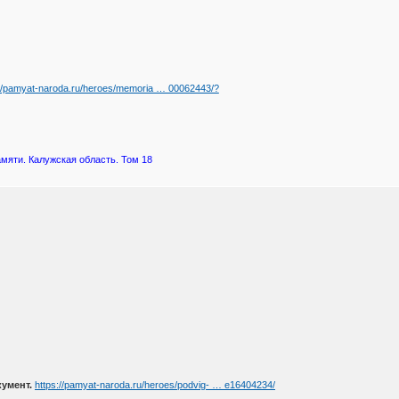
://pamyat-naroda.ru/heroes/memoria … 00062443/?
амяти. Калужская область. Том 18
кумент.
https://pamyat-naroda.ru/heroes/podvig- … e16404234/