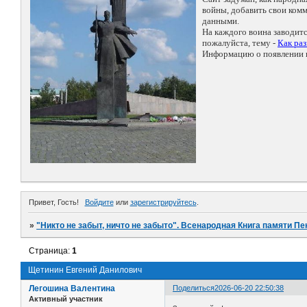
войны, добавить свои ко
данными.
На каждого воина заводит
пожалуйста, тему -
Как ра
Информацию о появлении н
Привет, Гость!
Войдите
или
зарегистрируйтесь
.
»
"Никто не забыт, ничто не забыто". Всенародная Книга памяти Пе
Страница:
1
Щетинин Евгений Данилович
Легошина Валентина
Поделиться
2026-06-20 22:50:38
Активный участник