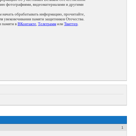
цию фотографиями, видеоматериалами и другими
ем начать обрабатывать информацию, прочитайте,
я увековечивания памяти защитников Отечества.
и памяти в
ВКонтакте
,
Телеграмм
или
Твиттер
.
1