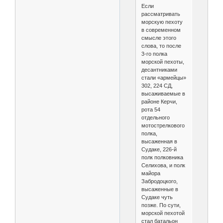
Если
рассматривать
морскую пехоту
в современном
смысле этого
слова, то после
3-го полка
морской пехоты,
десантниками
стали «армейцы»
302, 224 СД,
высаживаемые в
районе Керчи,
рота 54
отдельного
мотострелкового
полка,
высаженная в
Судаке, 226-й
полк полковника
Селихова, и полк
майора
Забродоцкого,
высаженные в
Судаке чуть
позже. По сути,
морской пехотой
стал батальон