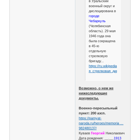
в Уральский
военный округ и
дислоцирована в
городе
Чебаркуль
(Челябинская
область). 29 мая
1946 года она
была сокращена
в 45-ю
отдельную
стрелковую
бригаду...
https://ru.wikipedia.org/wiki/417-
я_стрелковая_дивизия
Возможно, о нем же
нижеследующие
документы.
Военно-пересыльный
пункт: 200 азсп.
https://pamyat-
naroda.ru/heroes/memoria …
982480137/
Куваев
Георгий
Николаевич
Дата рождения: __.__.
1913