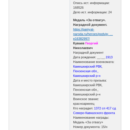
Опись ист. информации:
168526
Дело ист. информации: 24
Медаль «За отвагу».
Наградной документ.
https://pamyat-
naroda.ru/heroes/podvig- …
e16382997/
Куваев
Георгий
Николаевич
Наградной документ
Дата рождения: __.__.
1913
Наименование военкомата:
Камешкирский РВК,
Пензенская обл.,
Камешкирский р-н
Дата и место призыва:
Камешкирский РВК,
Пензенская обл.,
Камешкирский р-н
Воинское звание:
красноармеец
Кто наградил:
1372 сп 417 сд
Северо-Кавказского фронта
Наименование награды:
Медаль «За отвагу»
Номер документа: 15/н