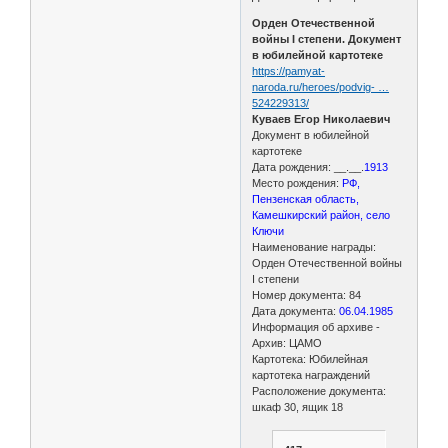
Орден Отечественной
войны I степени. Документ
в юбилейной картотеке
https://pamyat-
naroda.ru/heroes/podvig- …
524229313/
Куваев Егор Николаевич
Документ в юбилейной
картотеке
Дата рождения: __.__.
1913
Место рождения:
РФ,
Пензенская область,
Камешкирский район, село
Ключи
Наименование награды:
Орден Отечественной войны
I степени
Номер документа: 84
Дата документа:
06.04.1985
Информация об архиве -
Архив: ЦАМО
Картотека: Юбилейная
картотека награждений
Расположение документа:
шкаф 30, ящик 18