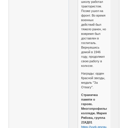
школу работал
трактористом.
Позже ушел на
фронт. Во время
военных
действий был
тяжело ранен, но
вовремя был
доставлен в
госпиталь.
Вернувшись
домой в 1946
году, продолжил
свою работу в
колхозе.
Награды: орден
Красной звезды,
медаль "За
Отвагу".
Страничка
памяти о
героях.
Многопрофильный
колледж. Мария
Рябова, группа
21КД01
https://yurk.pnzgu.ru/page/21038