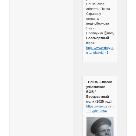
Пензенская
область, Пенза.
Страницу
солдата
ведёт:Леонова
Яна -
Правнучка.
Ⓒmoypolk.ru
Бессмертный
полк.
https://www.moypolk.ru/soldier/k
e … olaevich-1
Пенза. Список
участников
ВОВ /
Бессмертный
полк (2025 год)
https://www.zinref.ru/000_uchebni
… 5g/016.htm