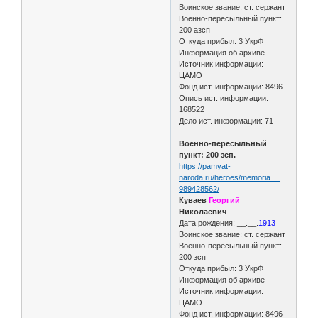
Воинское звание: ст. сержант
Военно-пересыльный пункт:
200 азсп
Откуда прибыл: 3 УкрФ
Информация об архиве -
Источник информации:
ЦАМО
Фонд ист. информации: 8496
Опись ист. информации:
168522
Дело ист. информации: 71
Военно-пересыльный
пункт: 200 зсп.
https://pamyat-
naroda.ru/heroes/memoria …
989428562/
Куваев
Георгий
Николаевич
Дата рождения: __.__.
1913
Воинское звание: ст. сержант
Военно-пересыльный пункт:
200 зсп
Откуда прибыл: 3 УкрФ
Информация об архиве -
Источник информации:
ЦАМО
Фонд ист. информации: 8496