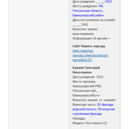
Дата рождения: __.__.
1913
Место рождения:
РФ,
Пензенская область,
Камешкирский район
Дата поступления на службу:
__.__.1941
Воинское звание:
красноармеец
Информация об архиве +
Сайт Память народа.
https://pamyat-
naroda.ru/heroes/person-
hero4483137/
Куваев Григорий
Николаевич
Дата рождения: 1913
Место призыва:
Камешкирский РВК,
Пензенская обл.,
Камешкирский р-н
Воинское звание: ст. сержант
Воинская часть:
83 бригада
морской пехоты. 83 морская
стрелковая бригада
Награды
Медаль «За отвагу» (2)