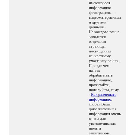
имеющуюся
информацию
фотографиями,
видеоматериалами
и другими
данными.
На каждого воина
заводится
отдельная
страница,
посвященная
конкретному
участнику войны.
Прежде чем
начать
обрабатывать
информацию,
прочитайте,
пожалуйста, тему
-
Как размещать
информацию
.
Любая Ваша
дополнительная
информация очень
важна для
увековечивания
памяти
защитников