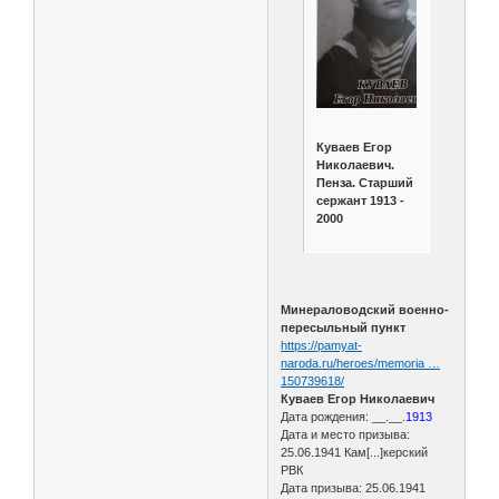
Куваев Егор
Николаевич.
Пенза. Старший
сержант 1913 -
2000
Минераловодский военно-
пересыльный пункт
https://pamyat-
naroda.ru/heroes/memoria …
150739618/
Куваев Егор Николаевич
Дата рождения: __.__.
1913
Дата и место призыва:
25.06.1941 Кам[...]керский
РВК
Дата призыва: 25.06.1941