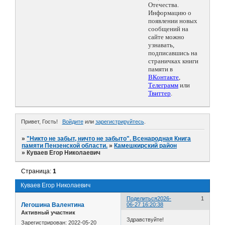
Отечества.
Информацию о
появлении новых
сообщений на
сайте можно
узнавать,
подписавшись на
страничках книги
памяти в
ВКонтакте
,
Телеграмм
или
Твиттер
.
Привет, Гость!
Войдите
или
зарегистрируйтесь
.
»
"Никто не забыт, ничто не забыто". Всенародная Книга
памяти Пензенской области.
»
Камешкирский район
»
Куваев Егор Николаевич
Страница:
1
Куваев Егор Николаевич
Поделиться
2026-
1
Легошина Валентина
06-27 16:20:38
Активный участник
Здравствуйте!
Зарегистрирован
: 2022-05-20