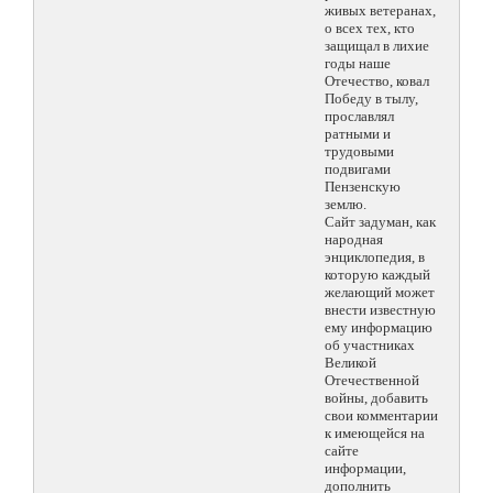
живых ветеранах,
о всех тех, кто
защищал в лихие
годы наше
Отечество, ковал
Победу в тылу,
прославлял
ратными и
трудовыми
подвигами
Пензенскую
землю.
Сайт задуман, как
народная
энциклопедия, в
которую каждый
желающий может
внести известную
ему информацию
об участниках
Великой
Отечественной
войны, добавить
свои комментарии
к имеющейся на
сайте
информации,
дополнить