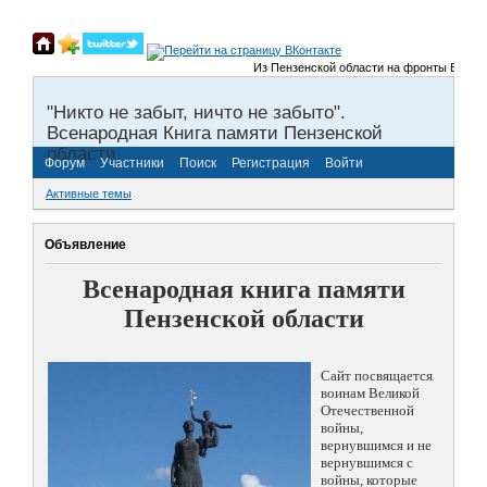
Из Пензенской области на фронты Великой От
"Никто не забыт, ничто не забыто".
Всенародная Книга памяти Пензенской
области.
Форум
Участники
Поиск
Регистрация
Войти
Активные темы
Объявление
Всенародная книга памяти
Пензенской области
Сайт посвящается
воинам Великой
Отечественной
войны,
вернувшимся и не
вернувшимся с
войны, которые