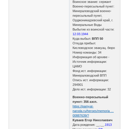
Воинское звание: сержант
Военно-пересыльный пункт:
Минераловодский военно-
пересыльный пункт,
Орджоникидзевский край, г.
Минеральные Воды
Выбытие из воинской части:
12.03.1944
Куда выбыл:
ВПП 50
Откуда прибыл:
Кисловодское эвакуац. бюро
Номер команды: 34
Информация об архиве -
Источник информации:
ЦАМО
Фонд ист. информации:
Минераловодский ВПП
Опись ист. информации:
294901
Дело ист. информации: 32
Военно-пересыльный
пункт: 356 азсп.
https://pamyat-
naroda.ru/heroes/memoria …
00887639/?
Куваев Егор Николаевич
Дата рождения: __.__.
1913