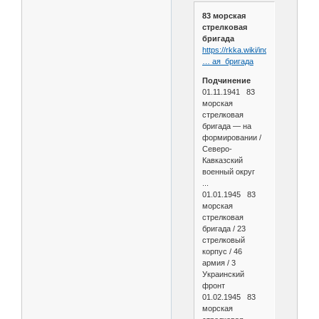
83 морская
стрелковая
бригада
https://rkka.wiki/index.php/83_м
… ая_бригада
Подчинение
01.11.1941 83
морская
стрелковая
бригада — на
формировании /
Северо-
Кавказский
военный округ
...
01.01.1945 83
морская
стрелковая
бригада / 23
стрелковый
корпус / 46
армия / 3
Украинский
фронт
01.02.1945 83
морская