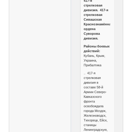
417-я
стрелковая
дивизия. 417-я
стрелковая
Сивашская
Краснознамённая,
ордена
Суворова
дивизия.
Районы боевых
действий:
Кубань, Крым,
Украина,
Прибалтика
.. 417-я
стрелковая
дивизия в
составе 58-й
Армии Северо-
Кавказского
фронта
освобождала
города Моздок,
Железноводск,
Тихорецк, Ейск,
станицы
Ленинградскую,