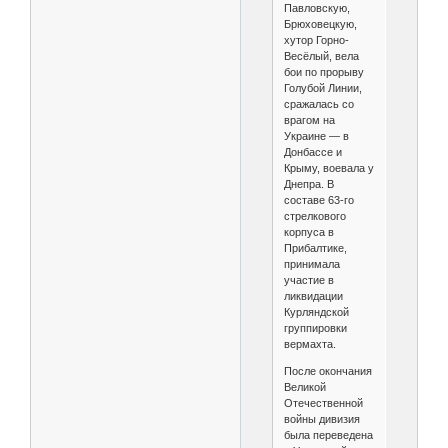
Павловскую,
Брюховецкую,
хутор Горно-
Весёлый, вела
бои по прорыву
Голубой Линии,
сражалась со
врагом на
Украине — в
Донбассе и
Крыму, воевала у
Днепра. В
составе 63-го
стрелкового
корпуса в
Прибалтике,
принимала
участие в
ликвидации
Курляндской
группировки
вермахта.
После окончания
Великой
Отечественной
войны дивизия
была переведена