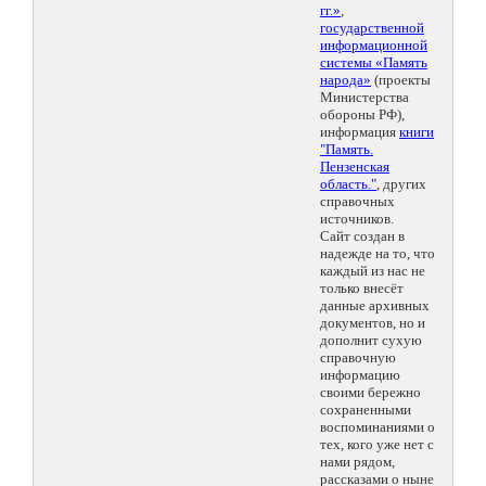
гг.»
,
государственной
информационной
системы «Память
народа»
(проекты
Министерства
обороны РФ),
информация
книги
"Память.
Пензенская
область."
, других
справочных
источников.
Сайт создан в
надежде на то, что
каждый из нас не
только внесёт
данные архивных
документов, но и
дополнит сухую
справочную
информацию
своими бережно
сохраненными
воспоминаниями о
тех, кого уже нет с
нами рядом,
рассказами о ныне