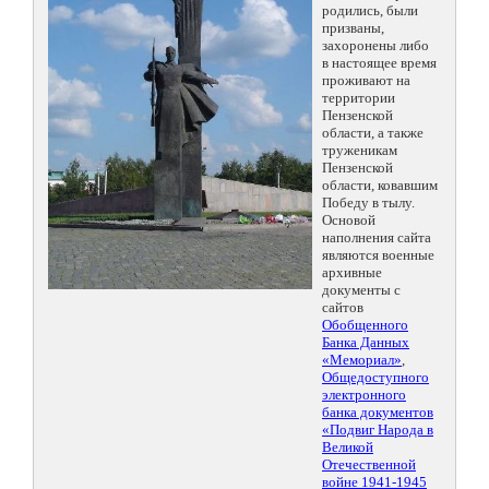
родились, были
призваны,
захоронены либо
в настоящее время
проживают на
территории
Пензенской
области, а также
труженикам
Пензенской
области, ковавшим
Победу в тылу.
Основой
наполнения сайта
являются военные
архивные
документы с
сайтов
Обобщенного
Банка Данных
«Мемориал»
,
Общедоступного
электронного
банка документов
«Подвиг Народа в
Великой
Отечественной
войне 1941-1945