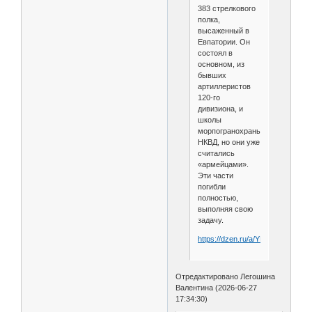
383 стрелкового
полка,
высаженный в
Евпатории. Он
состоял в
основном, из
бывших
артиллеристов
120-го
дивизиона, и
школы
морпогранохраны
НКВД, но они уже
считались
«армейцами».
Эти части
погибли
полностью,
выполняя свою
задачу.
https://dzen.ru/a/YLkGTXRq9wa
Отредактировано Легошина
Валентина (2026-06-27
17:34:30)