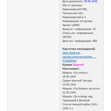
Дата документа:
28.06.1943
Место призыва:
Камешкирский РВК,
Пензенская обл.,
Камешкирский р-н
Информация об архиве -
Архив: ЦАМО
Фонд ист. информации: 33
Опись ист. информации:
682526
Дело ист. информации: 689
Картотека награждений.
https://pamyat-
naroda.ru/heroes/podvig- …
370266644/
Куваев
Георгий
Николаевич
Медаль «За отвагу»:
28.06.1943
Орден Красной Звезды:
13.08.1943
Медаль «За боевые заслуги»:
22.05.1944
Медаль «За победу над
Германией в Великой
Отечественной войне 1941–
1945 гг.»