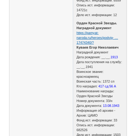
Фонд ист. информации: 8559
Опись ист. информации:
14721с
Дело ист. информации: 12
Орден Красной Звезды.
Наградной документ
https://pamyat-
naroda.ru/heroes/podvig- …
17474340/?
Куваев Егор Николаевич
Наградной документ
Дата рождения: __.__.
1913
Дата поступления на службу:
__.__.1941
Воинское звание:
красноармеец
Воинская часть: 1372 сп
Кто наградил:
417 сд 56 А
Наименование награды:
Орден Красной Звезды
Номер документа: 33/н
Дата документа:
13.08.1943
Информация об архиве -
Архив: ЦАМО
Фонд ист. информации: 33
Опись ист. информации:
682526
Дело ист. информации: 1503