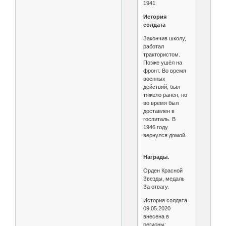
1941
История
солдата
Закончив школу,
работал
трактористом.
Позже ушёл на
фронт. Во время
военных
действий, был
тяжело ранен, но
во время был
доставлен в
госпиталь. В
1946 году
вернулся домой.
Награды.
Орден Красной
Звезды, медаль
За отвагу.
История солдата
09.05.2020
внесена в
регионы: