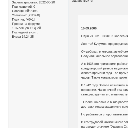
Здравствуйте!
Зарегистрирован
: 2022-05-20
Приглашений:
0
Сообщений:
8496
Уважение:
[+119/-0]
Позитив:
[+0/-1]
Провел на форуме:
10 месяцев 12 дней
15.09.2006.
Последний визит:
Один из них - Семен Яковлевич 
Вчера 14:24:25
Леонтий Кучумов, председатель
Он родился в крестьянской сем
Получил начальное образование
А в 1936 его пригласили работ
кондукторский резерв на должн
любого времени года - во время
часов. Такие кондукторы также
В 1942 году Зотова назначили 
перевозки. На конечной станции
станции, вручал его машинисту
- Особенно сложно было работат
доставки жезла машинисту прихо
Но работал он споро, ответстве
В его трудовой книжке много з
награжден значком "Ударник Ст