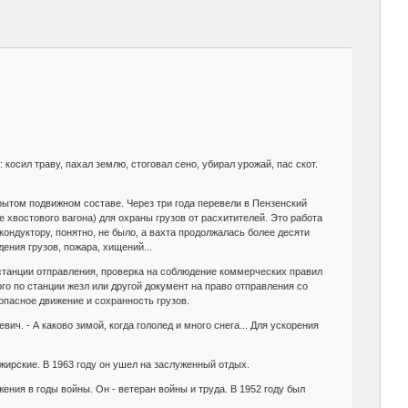
косил траву, пахал землю, стоговал сено, убирал урожай, пас скот.
рытом подвижном составе. Через три года перевели в Пензенский
 хвостового вагона) для охраны грузов от расхитителей. Это работа
кондуктору, понятно, не было, а вахта продолжалась более десяти
ения грузов, пожара, хищений...
 станции отправления, проверка на соблюдение коммерческих правил
го по станции жезл или другой документ на право отправления со
опасное движение и сохранность грузов.
. - А каково зимой, когда гололед и много снега... Для ускорения
ажирские. В 1963 году он ушел на заслуженный отдых.
ения в годы войны. Он - ветеран войны и труда. В 1952 году был