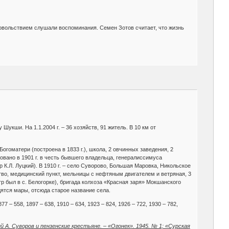
довольствием слушали воспоминания. Семен Зотов считает, что жизнь
Шукши. На 1.1.2004 г. – 36 хозяйств, 91 житель. В 10 км от
огоматери (построена в 1833 г.), школа, 2 овчинных заведения, 2
новано в 1901 г. в честь бывшего владельца, генералиссимуса
ор К.Л. Луцкий). В 1910 г. – село Суворово, Большая Маровка, Никольское
тво, медицинский пункт, мельницы с нефтяным двигателем и ветряная, 3
р был в с. Белогорке), бригада колхоза «Красная заря» Мокшанского
одятся мары, отсюда старое название села.
877 – 558, 1897 – 638, 1910 – 634, 1923 – 824, 1926 – 722, 1930 – 782,
 А. Суворов и пензенские крестьяне. – «Огонек». 1945. № 1; «Сурская