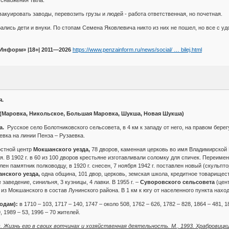
 снабжения тыла.
акуировать заводы, перевозить грузы и людей - работа ответственная, но почетная.
ались дети и внуки. По стопам Семена Яковлевича никто из них не пошел, но все с у
Информ» |18+| 2011—2026
https://www.penzainform.ru/news/social/ … bilej.html
я.
(Маровка, Никольское, Большая Маровка, Шукша, Новая Шукша)
а.
Русское село Болотниковского сельсовета, в 4 км к западу от него, на правом берегу 
вка на линии Пенза – Рузаевка.
остной центр
Мокшанского уезда,
78 дворов, каменная церковь во имя Владимирской Б
. В 1902 г. в 60 из 100 дворов крестьяне изготавливали соломку для спичек. Переиме
лен памятник полководцу, в 1920 г. снесен, 7 ноября 1942 г. поставлен новый (скульпт
нского уезда,
одна община, 101 двор, церковь, земская школа, кредитное товарищес
заведение, синильня, 3 кузницы, 4 лавки. В 1955 г. –
Суворовского сельсовета
(цент
о из Мокшанского в состав Лунинского района. В 1 км к югу от населенного пункта нах
одам):
в 1710 – 103, 1717 – 140, 1747 – около 508, 1762 – 626, 1782 – 828, 1864 – 481, 1
, 1989 – 53, 1996 – 70 жителей.
 Жизнь его в своих вотчинах и хозяйственная деятельность. М., 1993. Храбровицкий