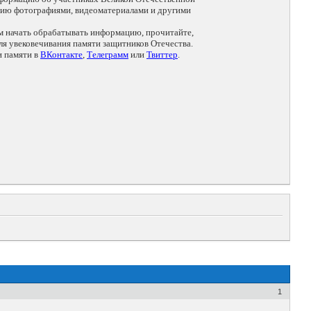
цию фотографиями, видеоматериалами и другими
ем начать обрабатывать информацию, прочитайте,
я увековечивания памяти защитников Отечества.
и памяти в
ВКонтакте
,
Телеграмм
или
Твиттер
.
1