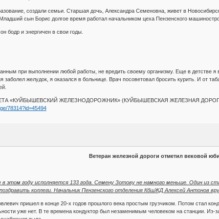
разование, создали семьи. Старшая дочь, Александра Семеновна, живет в Новосибирс
Младший сын Борис долгое время работал начальником цеха Пензенского машиностро
он бодр и энергичен в свои годы.
ванным при выполнении любой работы, не вредить своему организму. Еще в детстве я в
 заболел желудок, я оказался в больнице. Врач посоветовал бросить курить. И от таб
ей.
ГАЗЕТА «КУЙБЫШЕВСКИЙ ЖЕЛЕЗНОДОРОЖНИК» (КУЙБЫШЕВСКАЯ ЖЕЛЕЗНАЯ ДОРОГА)©
page/78314?id=45494
Ветеран железной дороги отметил вековой юб
 в этом году исполняется 133 года. Семену Зотову не намного меньше. Один из 
поздравить коллеги. Начальник Пензенского отделения КбшЖД Алексей Антонов вру
овлевич пришел в конце 20-х годов прошлого века простым грузчиком. Потом стал кон
ности уже нет. В те времена кондуктор был незаменимым человеком на станции. Из-за 