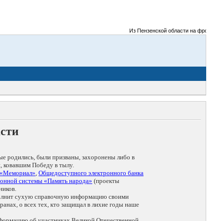
Из Пензенской области на фронты Вели
асти
ые родились, были призваны, захоронены либо в
, ковавшим Победу в тылу.
 «Мемориал»
,
Общедоступного электронного банка
онной системы «Память народа»
(проекты
ников.
дополнит сухую справочную информацию своими
анах, о всех тех, кто защищал в лихие годы наше
нформацию об участниках Великой Отечественной