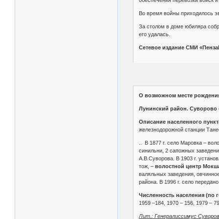
обеспечения перевозки войск и
Во время войны приходилось эв
За столом в доме юбиляра собр
его удалась.
Сетевое издание СМИ «Пенза
О возможном месте рождени
Лунинский район. Суворово 
Описание населенного пункт
железнодорожной станции Танее
.. В 1877 г. село Маровка – вол
синильни, 2 сапожных заведения
А.В.Суворова. В 1903 г. установ
тож, –
волостной центр Мокша
валяльных заведения, овчинное 
района. В 1996 г. село передан
Численность населения (по г
1959 –184, 1970 – 156, 1979 – 79
Лит.: Генералиссимус Суворов.