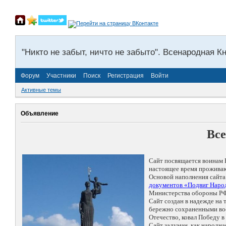
"Никто не забыт, ничто не забыто". Всенародная К
Форум
Участники
Поиск
Регистрация
Войти
Активные темы
Объявление
Все
Сайт посвящается воинам 
настоящее время проживаю
Основой наполнения сайта
документов «Подвиг Народ
Министерства обороны РФ
Сайт создан в надежде на
бережно сохраненными восп
Отечество, ковал Победу 
Сайт задуман, как народн