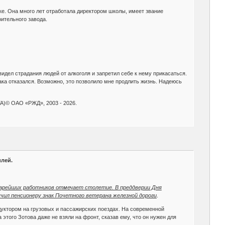
ке. Она много лет отработала директором школы, имеет звание
ительного завода.
идел страдания людей от алкоголя и запретил себе к нему прикасаться.
ака отказался. Возможно, это позволило мне продлить жизнь. Надеюсь
 ОАО «РЖД», 2003 - 2026.
илей.
старейших работников отмечает столетие. В преддверии Дня
чил пенсионеру знак Почетного ветерана железной дороги
.
дуктором на грузовых и пассажирских поездах. На современной
этого Зотова даже не взяли на фронт, сказав ему, что он нужен для