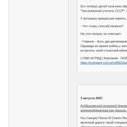
Его четверо детей получили об
"Заслуженный учитель СССР". 
У ветерана прекрасная память, 
- Что этому способствовало?
На этот вопрос он отвечает:
- Главное - быть дисциплиниро
Однажды во время войны у меня
встретить свой столетний юбил
| СМИ об РЖД | Компания. 
https://company.rzd.ru/ru/9401/
3 августа 2007.
Куйбышевской железной дороге
железнодорожника его пришли 
На станцию Пенза-III Семен Як
железной дороге такой специаль