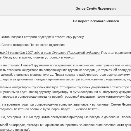
Зотов Семён Яковлевич.
На пороге векового юбилея.
Зотов, возраст которого подходит к столетнему рубежу.
 Совета ветеранов Пензенского отделения.
ье 24 сентября 1907 года в селе Суворово Пензенской губернии.
Помогал родителям: 
. Отслужил в армии, и опять устроился в колхоз.
ать на станцию Пенза-3 грузчиком по устранению коммерческих неисправностей на отк
ость старшего кондуктора по сопровождению грузовых поездов (на тормозной площадке
 дождей, в сильные морозы, пургу... Права покидать рабочее место до смены другому 
 следили за движением поезда и принимали меры при возникновении схода вагонов, пад
главным кондуктором грузовых поездов. Это прием грузовых документов в техконторе
 нужно было сдать поезд другому кондуктору. В пути следования он получал у дежурно
 паровоза и сопровождал поезд на первой тормозной площадке, также контролируя без
ь в военные годы при сопровождении воинских эшелонов, - вспоминает Семен Яковлевич
дилось бежать по обочине пути, порой падать ... и снова бежать.
нно, без брака. В 1960 году Зотов обслуживал пригородные поезда, а до пенсии - пасс
аписей о наградах, ежегодных наркомовских премиях за обеспечение безопасности движ
алинского призыва".