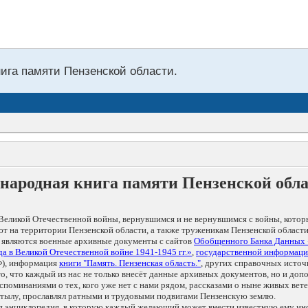
нига памяти Пензенской области.
народная книга памяти Пензенской обл
Великой Отечественной войны, вернувшимся и не вернувшимся с войны, котор
т на территории Пензенской области, а также труженикам Пензенской области
 являются военные архивные документы с сайтов
Обобщенного Банка Данных
а в Великой Отечественной войне 1941-1945 гг.»
,
государственной информаци
), информация
книги "Память. Пензенская область."
, других справочных источ
 то, что каждый из нас не только внесёт данные архивных документов, но и 
оминаниями о тех, кого уже нет с нами рядом, рассказами о ныне живых ветер
в тылу, прославлял ратными и трудовыми подвигами Пензенскую землю.
ая энциклопедия, в которую каждый желающий может внести известную ему и