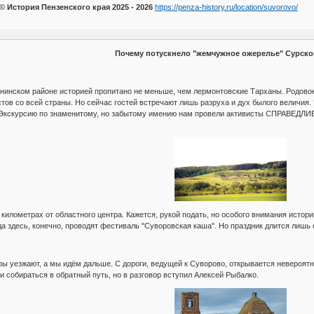
© История Пензенского края 2025 - 2026
https://penza-history.ru/location/suvorovo/
Почему потускнело "жемчужное ожерелье" Cурско
нинском районе историей пропитано не меньше, чем лермонтовские Тарханы. Родовое
ов со всей страны. Но сейчас гостей встречают лишь разруха и дух былого величия. 
 Экскурсию по знаменитому, но забытому имению нам провели активисты СПРАВЕДЛ
 километрах от областного центра. Кажется, рукой подать, но особого внимания истор
да здесь, конечно, проводят фестиваль "Суворовская каша". Но праздник длится лишь 
ы уезжают, а мы идём дальше. С дороги, ведущей к Суворово, открывается невероятн
и собираться в обратный путь, но в разговор вступил Алексей Рыбалко.