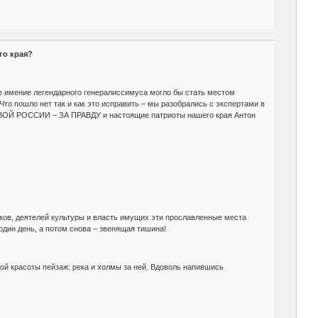
го края?
 имение легендарного генералиссимуса могло бы стать местом
Что пошло нет так и как это исправить – мы разобрались с экспертами в
ИВОЙ РОССИИ – ЗА ПРАВДУ и настоящие патриоты нашего края Антон
иков, деятелей культуры и власть имущих эти прославленные места
один день, а потом снова – звенящая тишина!
ой красоты пейзаж: река и холмы за ней. Вдоволь напившись