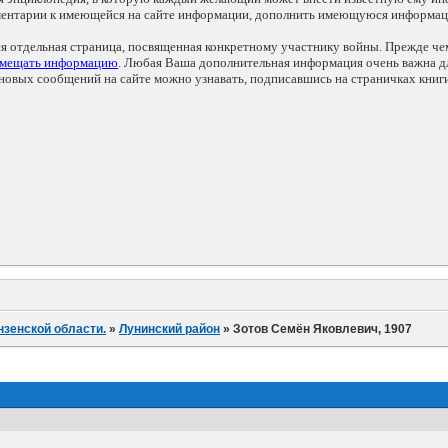
мментарии к имеющейся на сайте информации, дополнить имеющуюся информа
ся отдельная страница, посвященная конкретному участнику войны. Прежде ч
змещать информацию
. Любая Ваша дополнительная информация очень важна дл
овых сообщений на сайте можно узнавать, подписавшись на страничках книг
нзенской области.
»
Лунинский район
»
Зотов Семён Яковлевич, 1907