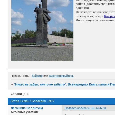
войны, добавить свои ко
данными.
На каждого воина заводит
пожалуйста, тему -
Как ра
Информацию о появлении н
Привет, Гость!
Войдите
или
зарегистрируйтесь
.
»
"Никто не забыт, ничто не забыто". Всенародная Книга памяти Пе
Страница:
1
Зотов Семён Яковлевич, 1907
Легошина Валентина
Поделиться
2026-07-01 13:37:41
Активный участник