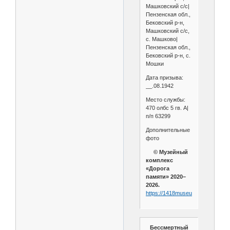
Машковский с/с|
Пензенская обл.,
Бековский р-н,
Машковский с/с,
с. Машково|
Пензенская обл.,
Бековский р-н, с.
Мошки
Дата призыва:
__.08.1942
Место службы:
470 олбс 5 гв. А|
п/п 63299
Дополнительные
фото
© Музейный
комплекс
«Дорога
памяти» 2020–
2026.
https://1418museum.ru/heroes/5
Бессмертный