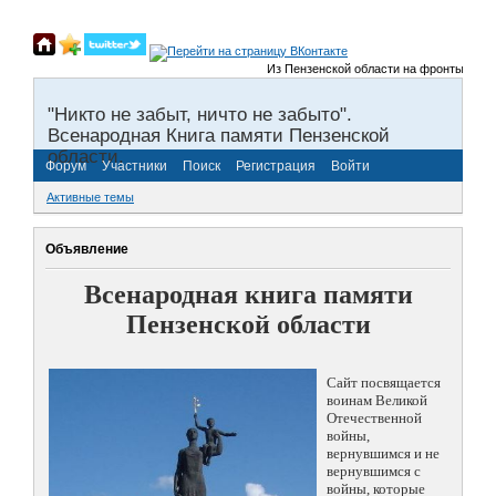
Из Пензенской области на фронты Великой
"Никто не забыт, ничто не забыто".
Всенародная Книга памяти Пензенской
области.
Форум
Участники
Поиск
Регистрация
Войти
Активные темы
Объявление
Всенародная книга памяти
Пензенской области
Сайт посвящается
воинам Великой
Отечественной
войны,
вернувшимся и не
вернувшимся с
войны, которые