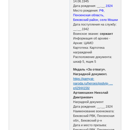
14.06.1945
Дата рождения: __.__.
1924
Место рождения:
РФ,
Пензенская область,
Бековский район, село Мошки
Дата поступления на службу:
__.__.1942
Воинское звание:
сержант
Информация об архиве -
Архив: ЦАМО
Картотека: Картотека
награждений
Расположение документа:
шкаф 5, ящик 5
Медаль «За отвагу».
Наградной документ.
https://pamyat-
naroda.ru/heroes/podvig- …
e42944156/
Артамошкин Николай
Дмитриевич
Наградной документ
Дата рождения: __.__.1924
Наименование военкомата:
Бековский РВК, Пензенская
обл., Бековский р-н
Дата и место призыва:
Бековский РВК, Пензенская