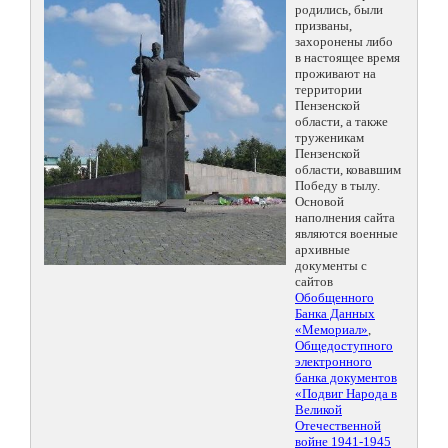
родились, были
призваны,
захоронены либо
в настоящее время
проживают на
территории
Пензенской
области, а также
труженикам
Пензенской
области, ковавшим
Победу в тылу.
Основой
наполнения сайта
являются военные
архивные
документы с
сайтов
Обобщенного
Банка Данных
«Мемориал»
,
Общедоступного
электронного
банка документов
«Подвиг Народа в
Великой
Отечественной
войне 1941-1945