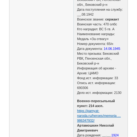
обл., Бековский р-н
Дата поступления на службу:
__.08.1942
Воинское звание:
сержант
Воинская часть: 470 олбс
Кто наградил: ВС 5 гв. А
Наименование награды:
Медаль «За отвагу»
Номер документа: 65/н
Дата документа:
14.06.1945
Место призыва: Бековский
РВК, Пензенская обл.,
Бековский р-н
Информация об архиве -
Архив: ЦАМО
Фонд ист. информации: 33
Опись ист. информации:
690306
Дело ист. информации: 2130
Военно-пересыльный
пункт: 214 азсп.
https://pamyat-
naroda.ru/heroes/memoria …
986347932/
Артамошкин Николай
Дмитриевич
Дата рождения: __.__.
1924