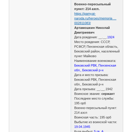
Военно-пересыльный
пункт: 214 азсп.
https://pamyat-
naroda.ru/heroes/memoria …
002811083/
Артамошкин Николай
Дмитриевич
Дата рождения: __.__.
1924
Место рождения: СССР,
РСФСР, Пензенская область,
Бековский район, населенный
пункт Майково
Наименование военкомата:
Бековский РВК, Пензенская
обл., Бековский р-н
Дата и место призыва:
Бековский РВК, Пензенская
обл., Бековский р-н
Дата призыва: __.__.1942
Воинское звание:
сержант
Последнее место службы:
195 орб
Военно-пересыльный пункт:
214 азсп
Воинская часть: 195 орб
Выбытие из воинской части:
19.04.1945
Куда выбыл:
5 гв. А