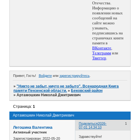
Отечества.
Информацию о
появлении новых
сообщений на
сайте можно
узнавать,
подписавшись на
страничках книги
памяти в
ВКонтакте
,
Телеграмм
или
Твиттер
.
Привет, Гость!
Войдите
или
зарегистрируйтесь
.
»
"Никто не забыт, ничто не забыто". Всенародная Книга
памяти Пензенской области.
»
Бековский район
»
Артамошкин Николай Дмитриевич
Страница:
1
Артамошкин Николай Дмитриевич
Поделиться
2026-
1
Легошина Валентина
07-01 14:34:10
Активный участник
Здравствуйте!
Зарегистрирован
: 2022-05-20