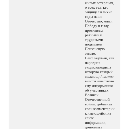
живых ветеранах,
о всех тех, кто
защищал в лихие
годы наше
Отечество, ковал
Победу в тылу,
прославлял
ратными и
трудовыми
подвигами
Пензенскую
землю.
Сайт задуман, как
народная
энциклопедия, в
которую каждый
желающий может
внести известную
ему информацию
об участниках
Великой
Отечественной
войны, добавить
свои комментарии
к имеющейся на
сайте
информации,
дополнить