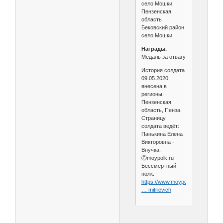
село Мошки
Пензенская
область
Бековский район
село Мошки
Награды.
Медаль за отвагу
История солдата
09.05.2020
внесена в
регионы:
Пензенская
область, Пенза.
Страницу
солдата ведёт:
Панькина Елена
Викторовна -
Внучка.
Ⓒmoypolk.ru
Бессмертный
полк.
https://www.moypolk.ru/soldier/a
… mitrievich