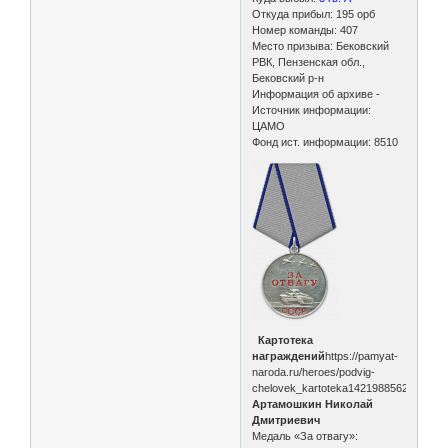
Откуда прибыл: 195 орб
Номер команды: 407
Место призыва: Бековский
РВК, Пензенская обл.,
Бековский р-н
Информация об архиве -
Источник информации:
ЦАМО
Фонд ист. информации: 8510
Картотека
награждений
https://pamyat-
naroda.ru/heroes/podvig-
chelovek_kartoteka1421988562/
Артамошкин Николай
Дмитриевич
Медаль «За отвагу»: