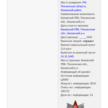
Место рождения:
РФ,
Пензенская область,
Бековский район
Наименование военкомата:
Бековский РВК, Пензенская
обл., Бековский р-н
Дата и место призыва:
Бековский РВК, Пензенская
обл., Бековский р-н
Дата призыва: __.__.1942
Воинское звание:
сержант
Военно-пересыльный пункт:
214 азсп
Выбытие из воинской части:
24.10.1945
Место призыва: Бековский
РВК, Пензенская обл.,
Бековский р-н
Информация об архиве -
Источник информации:
ЦАМО
Фонд ист. информации: 8510
Опись ист. информации:
185722
Дело ист. информации: 24