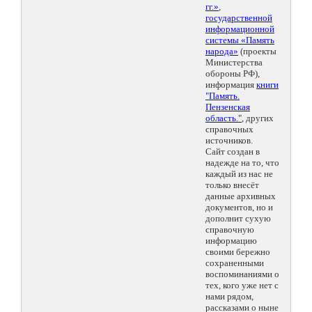
гг.»
,
государственной
информационной
системы «Память
народа»
(проекты
Министерства
обороны РФ),
информация
книги
"Память.
Пензенская
область."
, других
справочных
источников.
Сайт создан в
надежде на то, что
каждый из нас не
только внесёт
данные архивных
документов, но и
дополнит сухую
справочную
информацию
своими бережно
сохраненными
воспоминаниями о
тех, кого уже нет с
нами рядом,
рассказами о ныне