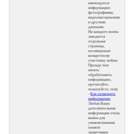
имеющуюся
информацию
фотографиями,
видеоматериалами
и другими
данными.
На каждого воина
заводится
отдельная
страница,
посвященная
конкретному
участнику войны.
Прежде чем
начать
обрабатывать
информацию,
прочитайте,
пожалуйста, тему
-
Как размещать
информацию
.
Любая Ваша
дополнительная
информация очень
важна для
увековечивания
памяти
защитников