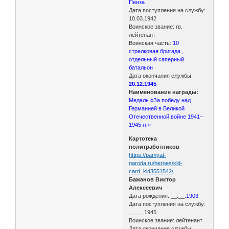
Пенза
Дата поступления на службу:
10.03.1942
Воинское звание: гв.
лейтенант
Воинская часть:
10
стрелковая бригада ,
отдельный саперный
батальон
Дата окончания службы:
20.12.1945
Наименование награды:
Медаль «За победу над
Германией в Великой
Отечественной войне 1941–
1945 гг.»
Картотека
политработников
https://pamyat-
naroda.ru/heroes/kld-
card_kld3551542/
Бажанов Виктор
Алексеевич
Дата рождения: __.__.
1903
Дата поступления на службу:
__.__.1945
Воинское звание: лейтенант
Дата окончания службы: