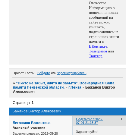
Отечества.
Информацию о
появлении новых
сообщений на
сайте можно
узнавать,
подписавшись на
страничках книги
памяти в
ВКонтакте
,
Телеграмм
или
Твиттер
.
Привет, Гость!
Войдите
или
зарегистрируйтесь
.
»
"Никто не забыт, ничто не забыто". Всенародная Книга
памяти Пензенской области.
»
г.Пенза
»
Бажанов Виктор
Алексеевич
Страница:
1
Бажанов Виктор Алексеевич
Поделиться
2026-
1
Легошина Валентина
07-01 21:15:37
Активный участник
Здравствуйте!
Зарегистрирован
: 2022-05-20