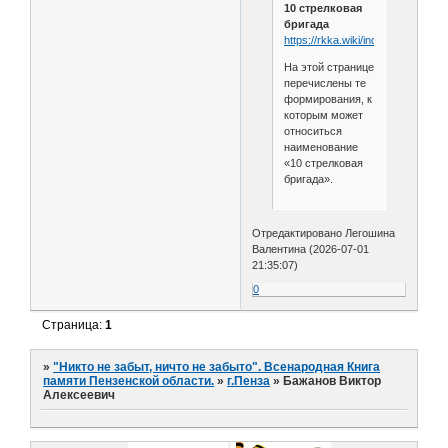
10 стрелковая
бригада
https://rkka.wiki/index.php/10_с
На этой странице
перечислены те
формирования, к
которым может
относиться
наименование
«10 стрелковая
бригада».
Отредактировано Легошина
Валентина (2026-07-01
21:35:07)
0
Страница:
1
»
"Никто не забыт, ничто не забыто". Всенародная Книга
памяти Пензенской области.
»
г.Пенза
»
Бажанов Виктор
Алексеевич