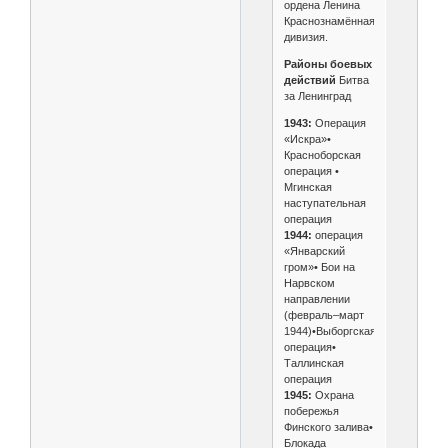
ордена Ленина
Краснознамённая
дивизия.
Районы боевых
действий
Битва
за Ленинград
1943:
Операция
«Искра»•
Красноборская
операция •
Мгинская
наступательная
операция
1944:
операция
«Январский
гром»• Бои на
Нарвском
направлении
(февраль–март
1944)•Выборгская
операция•
Таллинская
операция
1945:
Охрана
побережья
Финского залива•
Блокада