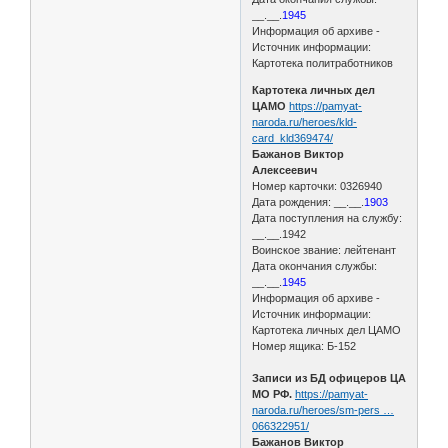
__.__.
1945
Информация об архиве -
Источник информации:
Картотека политработников
Картотека личных дел
ЦАМО
https://pamyat-
naroda.ru/heroes/kld-
card_kld369474/
Бажанов Виктор
Алексеевич
Номер карточки: 0326940
Дата рождения: __.__.
1903
Дата поступления на службу:
__.__.1942
Воинское звание: лейтенант
Дата окончания службы:
__.__.
1945
Информация об архиве -
Источник информации:
Картотека личных дел ЦАМО
Номер ящика: Б-152
Записи из БД офицеров ЦА
МО РФ.
https://pamyat-
naroda.ru/heroes/sm-pers …
066322951/
Бажанов Виктор