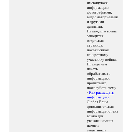
имеющуюся
информацию
фотографиями,
видеоматериалами
и другими
данными.
На каждого воина
заводится
отдельная
страница,
посвященная
конкретному
участнику войны.
Прежде чем
начать
обрабатывать
информацию,
прочитайте,
пожалуйста, тему
-
Как размещать
информацию
.
Любая Ваша
дополнительная
информация очень
важна для
увековечивания
памяти
защитников