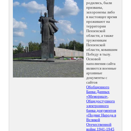
родились, были
призваны,
захоронены либо
в настоящее время
проживают на
территории
Пензенской
области, а также
труженикам
Пензенской
области, ковавшим
Победу в тылу.
Основой
наполнения сайта
являются военные
архивные
документы с
сайтов
Обобщенного
Банка Данных
«Мемориал»
,
Общедоступного
электронного
банка документов
«Подвиг Народа в
Великой
Отечественной
войне 1941-1945