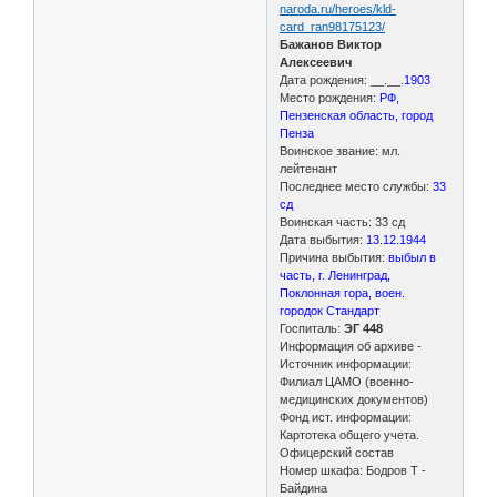
naroda.ru/heroes/kld-
card_ran98175123/
Бажанов Виктор
Алексеевич
Дата рождения: __.__.
1903
Место рождения:
РФ,
Пензенская область, город
Пенза
Воинское звание: мл.
лейтенант
Последнее место службы:
33
сд
Воинская часть: 33 сд
Дата выбытия:
13.12.1944
Причина выбытия:
выбыл в
часть, г. Ленинград,
Поклонная гора, воен.
городок Стандарт
Госпиталь:
ЭГ 448
Информация об архиве -
Источник информации:
Филиал ЦАМО (военно-
медицинских документов)
Фонд ист. информации:
Картотека общего учета.
Офицерский состав
Номер шкафа: Бодров Т -
Байдина