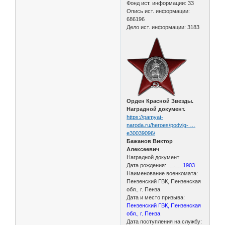
Фонд ист. информации: 33
Опись ист. информации:
686196
Дело ист. информации: 3183
Орден Красной Звезды.
Наградной документ.
https://pamyat-
naroda.ru/heroes/podvig- …
e30039096/
Бажанов Виктор
Алексеевич
Наградной документ
Дата рождения: __.__.
1903
Наименование военкомата:
Пензенский ГВК, Пензенская
обл., г. Пенза
Дата и место призыва:
Пензенский ГВК, Пензенская
обл., г. Пенза
Дата поступления на службу: