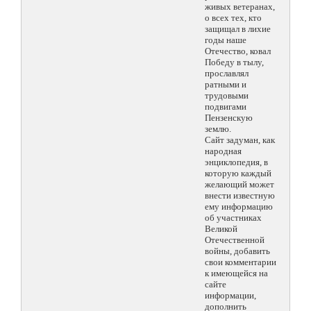
живых ветеранах,
о всех тех, кто
защищал в лихие
годы наше
Отечество, ковал
Победу в тылу,
прославлял
ратными и
трудовыми
подвигами
Пензенскую
землю.
Сайт задуман, как
народная
энциклопедия, в
которую каждый
желающий может
внести известную
ему информацию
об участниках
Великой
Отечественной
войны, добавить
свои комментарии
к имеющейся на
сайте
информации,
дополнить