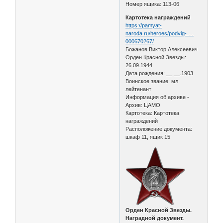
Номер ящика: 113-06
Картотека награждений
https://pamyat-
naroda.ru/heroes/podvig- …
000670267/
Божанов Виктор Алексеевич
Орден Красной Звезды:
26.09.1944
Дата рождения: __.__.1903
Воинское звание: мл.
лейтенант
Информация об архиве -
Архив: ЦАМО
Картотека: Картотека
награждений
Расположение документа:
шкаф 11, ящик 15
Орден Красной Звезды.
Наградной документ.