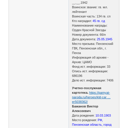
__.__.1942
Воинское звание: гв. мл.
лейтенант
Воинская часть: 134 гв. сп
Кто наградил:
45 гв. сд
Наименование награды:
Орден Красной Звезды
Номер документа: 66/н
Дата документа:
25.05.1945
Место призыва: Пензенский
ГВК, Пензенская обл., г.
Пенза
Информация об архиве -
Архив: ЦАМО
Фонд ист. информации: 33
Опись ист. информации:
686196
Дело ист. информации: 7406
Учетно-послужная
картотека.
https://pamyat-
naroda.ru/heroes/kld-car …
er5038362/
Бажанов Виктор
Алексеевич
Дата рождения:
10.03.1903
Место рождения:
РФ,
Пензенская область, город