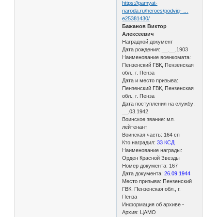
https://pamyat-
naroda.ru/heroes/podvig- …
e25381430/
Бажанов Виктор
Алексеевич
Наградной документ
Дата рождения: __.__.1903
Наименование военкомата:
Пензенский ГВК, Пензенская
обл., г. Пенза
Дата и место призыва:
Пензенский ГВК, Пензенская
обл., г. Пенза
Дата поступления на службу:
__.03.1942
Воинское звание: мл.
лейтенант
Воинская часть: 164 сп
Кто наградил:
33 КСД
Наименование награды:
Орден Красной Звезды
Номер документа: 167
Дата документа:
26.09.1944
Место призыва: Пензенский
ГВК, Пензенская обл., г.
Пенза
Информация об архиве -
Архив: ЦАМО