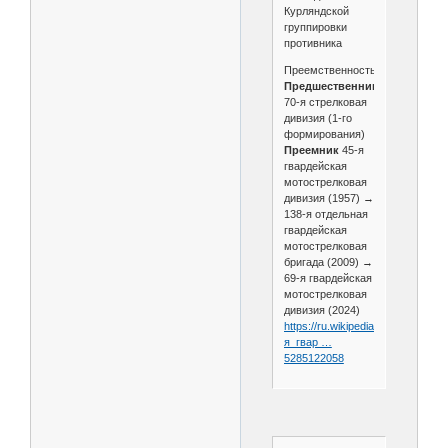
Курляндской
группировки
противника
Преемственность
Предшественник
70-я стрелковая
дивизия (1-го
формирования)
Преемник
45-я
гвардейская
мотострелковая
дивизия (1957) →
138-я отдельная
гвардейская
мотострелковая
бригада (2009) →
69-я гвардейская
мотострелковая
дивизия (2024)
https://ru.wikipedia.org/wiki/45-
я_гвар …
5285122058