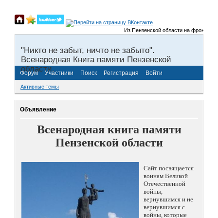
Из Пензенской области на фронты Велик
"Никто не забыт, ничто не забыто".
Всенародная Книга памяти Пензенской
области.
Форум
Участники
Поиск
Регистрация
Войти
Активные темы
Объявление
Всенародная книга памяти
Пензенской области
Сайт посвящается
воинам Великой
Отечественной
войны,
вернувшимся и не
вернувшимся с
войны, которые