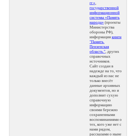
гг.»
,
государственной
информационной
системы «Память
народа»
(проекты
Министерства
обороны РФ),
информация
книги
"Память.
Пензенская
область."
, других
справочных
источников.
Сайт создан в
надежде на то, что
каждый из нас не
только внесёт
данные архивных
документов, но и
дополнит сухую
справочную
информацию
своими бережно
сохраненными
воспоминаниями о
тех, кого уже нет с
нами рядом,
рассказами о ныне