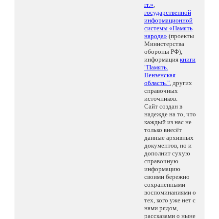
гг.»
,
государственной
информационной
системы «Память
народа»
(проекты
Министерства
обороны РФ),
информация
книги
"Память.
Пензенская
область."
, других
справочных
источников.
Сайт создан в
надежде на то, что
каждый из нас не
только внесёт
данные архивных
документов, но и
дополнит сухую
справочную
информацию
своими бережно
сохраненными
воспоминаниями о
тех, кого уже нет с
нами рядом,
рассказами о ныне