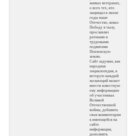
живых ветеранах,
о всех тех, кто
защищал в лихие
годы наше
Отечество, ковал
Победу в тылу,
прославлял
ратными и
трудовыми
подвигами
Пензенскую
землю.
Сайт задуман, как
народная
энциклопедия, в
которую каждый
желающий может
внести известную
ему информацию
об участниках
Великой
Отечественной
войны, добавить
свои комментарии
к имеющейся на
сайте
информации,
дополнить