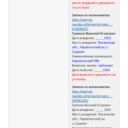
месте рождения в документе
отсутствует.
Записи из военкоматов.
https://pamyat-
naroda.ru/heroes/sm-pers …
079638037/
Грязнов Василий Егорович
Дата рождения: __.__.
1923
Место рождения:
Пензенская
обл., Наровчатский рн, с.
Суркино
Наименование военкомата:
Наровчатский РВК
Воинское звание:
лейтенант
Дата выбытия: __.__.
1943
Дата выбытия в документе не
уточнена.
Записи из военкоматов.
https://pamyat-
naroda.ru/heroes/sm-pers …
095861291/
Грязнов Василий Егорович
Дата рождения: __.__.1923
Место рождения: Пензенская
обл., Наровчатский рн,
с.Суркино
Наименование военкомата: