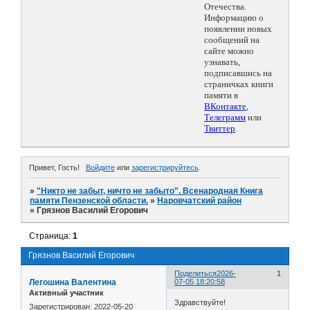
Отечества.
Информацию о
появлении новых
сообщений на
сайте можно
узнавать,
подписавшись на
страничках книги
памяти в
ВКонтакте
,
Телеграмм
или
Твиттер
.
Привет, Гость!
Войдите
или
зарегистрируйтесь
.
»
"Никто не забыт, ничто не забыто". Всенародная Книга
памяти Пензенской области.
»
Наровчатский район
»
Грязнов Василий Егорович
Страница:
1
Грязнов Василий Егорович
Поделиться
2026-
1
Легошина Валентина
07-05 18:20:58
Активный участник
Здравствуйте!
Зарегистрирован
: 2022-05-20