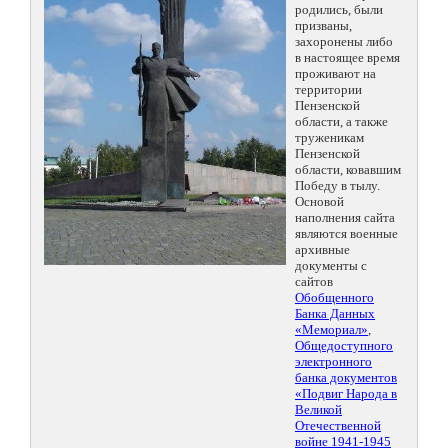
родились, были
призваны,
захоронены либо
в настоящее время
проживают на
территории
Пензенской
области, а также
труженикам
Пензенской
области, ковавшим
Победу в тылу.
Основой
наполнения сайта
являются военные
архивные
документы с
сайтов
Обобщенного
Банка Данных
«Мемориал»
,
Общедоступного
электронного
банка документов
«Подвиг Народа в
Великой
Отечественной
войне 1941-1945