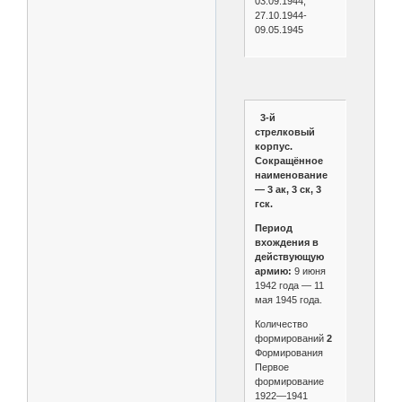
03.09.1944;
27.10.1944-
09.05.1945
3-й
стрелковый
корпус.
Сокращённое
наименование
— 3 ак, 3 ск, 3
гск.
Период
вхождения в
действующую
армию:
9 июня
1942 года — 11
мая 1945 года.
Количество
формирований
2
Формирования
Первое
формирование
1922—1941