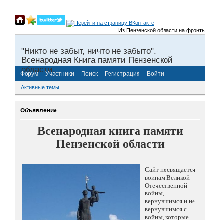
Из Пензенской области на фронты Великой
"Никто не забыт, ничто не забыто".
Всенародная Книга памяти Пензенской
области.
Форум
Участники
Поиск
Регистрация
Войти
Активные темы
Объявление
Всенародная книга памяти
Пензенской области
Сайт посвящается
воинам Великой
Отечественной
войны,
вернувшимся и не
вернувшимся с
войны, которые