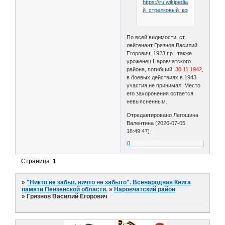
https://ru.wikipedia.org/wiki/3-
й_стрелковый_корпус
По всей видимости, ст.
лейтенант Грязнов Василий
Егорович, 1923 г.р., также
уроженец Наровчатского
района, погибший
30.11.1942
,
в боевых действиях в 1943
участия не принимал. Место
его захоронения остается
невыясненным.
Отредактировано Легошина
Валентина (2026-07-05
18:49:47)
0
Страница:
1
»
"Никто не забыт, ничто не забыто". Всенародная Книга
памяти Пензенской области.
»
Наровчатский район
»
Грязнов Василий Егорович