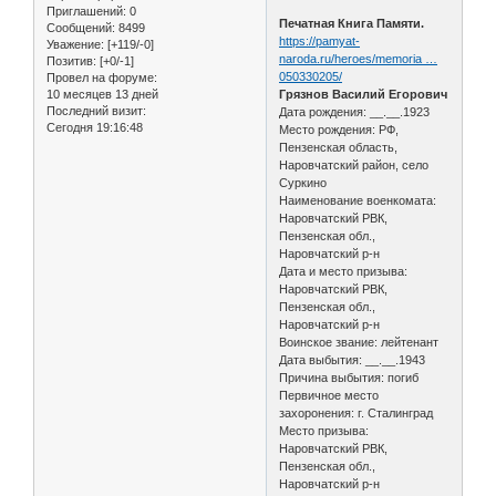
Приглашений:
0
Печатная Книга Памяти.
Сообщений:
8499
https://pamyat-
Уважение:
[+119/-0]
naroda.ru/heroes/memoria …
Позитив:
[+0/-1]
050330205/
Провел на форуме:
10 месяцев 13 дней
Грязнов Василий Егорович
Последний визит:
Дата рождения: __.__.1923
Сегодня 19:16:48
Место рождения: РФ,
Пензенская область,
Наровчатский район, село
Суркино
Наименование военкомата:
Наровчатский РВК,
Пензенская обл.,
Наровчатский р-н
Дата и место призыва:
Наровчатский РВК,
Пензенская обл.,
Наровчатский р-н
Воинское звание: лейтенант
Дата выбытия: __.__.1943
Причина выбытия: погиб
Первичное место
захоронения: г. Сталинград
Место призыва:
Наровчатский РВК,
Пензенская обл.,
Наровчатский р-н