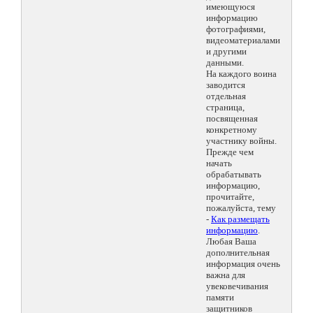
имеющуюся
информацию
фотографиями,
видеоматериалами
и другими
данными.
На каждого воина
заводится
отдельная
страница,
посвященная
конкретному
участнику войны.
Прежде чем
начать
обрабатывать
информацию,
прочитайте,
пожалуйста, тему
-
Как размещать
информацию
.
Любая Ваша
дополнительная
информация очень
важна для
увековечивания
памяти
защитников