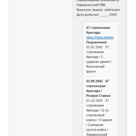
Наровчатский РВК
Воинское звание: лейтенант
Дата выбытия: __.__.1943
57 стрелковая
бригада.
https://rkka.wiki/index.php/57_с
Подчинение
01.01.1942 57
стрелковая
бригада / 2
ударная армия /
Волховский
фронт
· · · · ·
01.09.1942 57
стрелковая
бригада /
Резерв Ставки
01.10.1942 57
стрелковая
бригада / 11 гв.
стрелковый
корпус / 9 армия
/ Северная
группа войск /
Закавказский