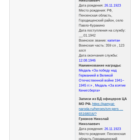
Николаевич
Дата рождения:
26.11.1923
Место рождения: РФ,
Пензенская область,
Городищенский район, село
Павло-Куракино
Дата поступления на службу:
__.01.1942
Воинское звание:
капитан
Воинская часть: 359 сп , 123
азсп
Дата окончания службы:
12.08.1946
Наименование награды:
Медаль «За победу над
Германией в Великой
Отечественной войне 1941–
1945 гг.» , Медаль «За взятие
Кенигсберга»
Записи из БД офицеров ЦА
МО РФ.
https://pamyat-
naroda.ru/heroes/sm-pers …
65168016/?
Грязнов Николай
Николаевич
Дата рождения:
26.11.1923
Место рождения: Пензенская
область Городищенский