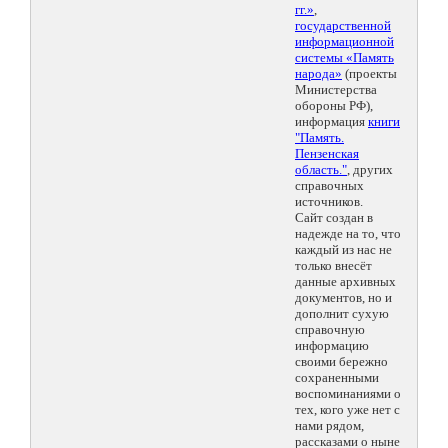
гг.»
,
государственной
информационной
системы «Память
народа»
(проекты
Министерства
обороны РФ),
информация
книги
"Память.
Пензенская
область."
, других
справочных
источников.
Сайт создан в
надежде на то, что
каждый из нас не
только внесёт
данные архивных
документов, но и
дополнит сухую
справочную
информацию
своими бережно
сохраненными
воспоминаниями о
тех, кого уже нет с
нами рядом,
рассказами о ныне