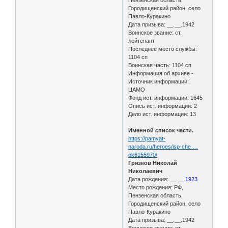
Пензенская область,
Городищенский район, село
Павло-Куракино
Дата призыва: __.__.1942
Воинское звание: ст.
лейтенант
Последнее место службы:
1104 сп
Воинская часть: 1104 сп
Информация об архиве -
Источник информации:
ЦАМО
Фонд ист. информации: 1645
Опись ист. информации: 2
Дело ист. информации: 13
Именной список части.
https://pamyat-
naroda.ru/heroes/isp-che …
ok6155970/
Грязнов Николай
Николаевич
Дата рождения: __.__.
1923
Место рождения: РФ,
Пензенская область,
Городищенский район, село
Павло-Куракино
Дата призыва: __.__.1942