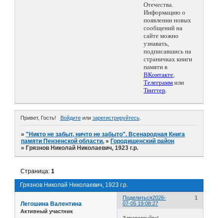
Отечества.
Информацию о
появлении новых
сообщений на
сайте можно
узнавать,
подписавшись на
страничках книги
памяти в
ВКонтакте
,
Телеграмм
или
Твиттер
.
Привет, Гость!
Войдите
или
зарегистрируйтесь
.
»
"Никто не забыт, ничто не забыто". Всенародная Книга
памяти Пензенской области.
»
Городищенский район
»
Грязнов Николай Николаевич, 1923 г.р.
Страница:
1
Грязнов Николай Николаевич, 1923 г.р.
Поделиться
2026-
1
Легошина Валентина
07-05 19:08:27
Активный участник
Здравствуйте!