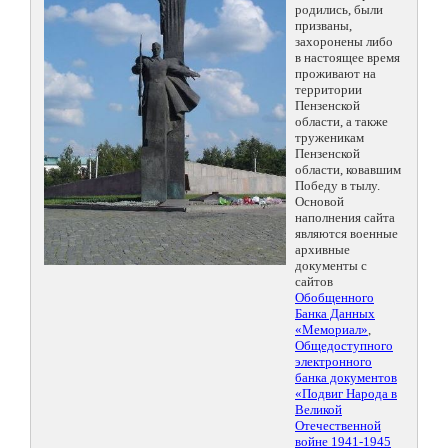
родились, были
призваны,
захоронены либо
в настоящее время
проживают на
территории
Пензенской
области, а также
труженикам
Пензенской
области, ковавшим
Победу в тылу.
Основой
наполнения сайта
являются военные
архивные
документы с
сайтов
Обобщенного
Банка Данных
«Мемориал»
,
Общедоступного
электронного
банка документов
«Подвиг Народа в
Великой
Отечественной
войне 1941-1945