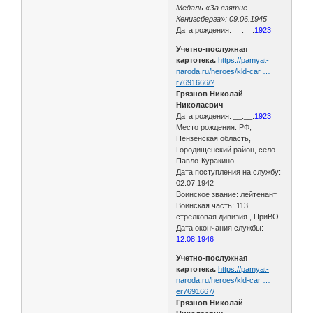
Медаль «За взятие
Кенигсберга»: 09.06.1945
Дата рождения: __.__.
1923
Учетно-послужная
картотека.
https://pamyat-
naroda.ru/heroes/kld-car …
r7691666/?
Грязнов Николай
Николаевич
Дата рождения: __.__.
1923
Место рождения: РФ,
Пензенская область,
Городищенский район, село
Павло-Куракино
Дата поступления на службу:
02.07.1942
Воинское звание: лейтенант
Воинская часть: 113
стрелковая дивизия , ПриВО
Дата окончания службы:
12.08.1946
Учетно-послужная
картотека.
https://pamyat-
naroda.ru/heroes/kld-car …
er7691667/
Грязнов Николай