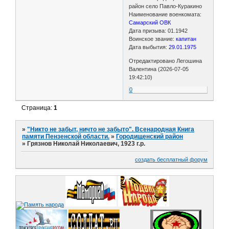
район село Павло-Куракино
Наименование военкомата:
Самарский ОВК
Дата призыва: 01.1942
Воинское звание:
капитан
Дата выбытия:
29.01.1975
Отредактировано Легошина
Валентина (2026-07-05
19:42:10)
0
Страница:
1
»
"Никто не забыт, ничто не забыто". Всенародная Книга
памяти Пензенской области.
»
Городищенский район
»
Грязнов Николай Николаевич, 1923 г.р.
создать бесплатный форум