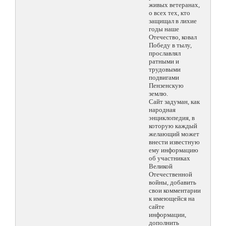
живых ветеранах,
о всех тех, кто
защищал в лихие
годы наше
Отечество, ковал
Победу в тылу,
прославлял
ратными и
трудовыми
подвигами
Пензенскую
землю.
Сайт задуман, как
народная
энциклопедия, в
которую каждый
желающий может
внести известную
ему информацию
об участниках
Великой
Отечественной
войны, добавить
свои комментарии
к имеющейся на
сайте
информации,
дополнить