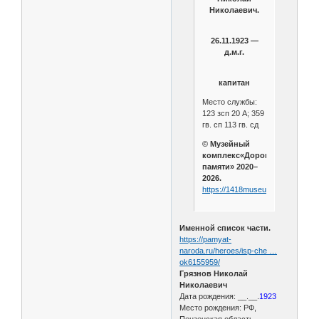
Николаевич.
26.11.1923 —
д.м.г.
капитан
Место службы:
123 зсп 20 А; 359
гв. сп 113 гв. сд
© Музейный
комплекс«Дорога
памяти» 2020–
2026.
https://1418museum.ru/heroes/6
Именной список части.
https://pamyat-
naroda.ru/heroes/isp-che …
ok6155959/
Грязнов Николай
Николаевич
Дата рождения: __.__.
1923
Место рождения: РФ,