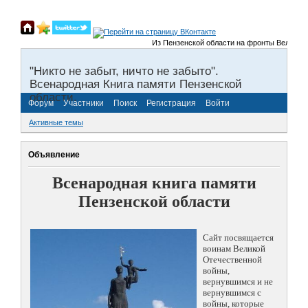
Из Пензенской области на фронты Великой Оте
"Никто не забыт, ничто не забыто".
Всенародная Книга памяти Пензенской
области.
Форум
Участники
Поиск
Регистрация
Войти
Активные темы
Объявление
Всенародная книга памяти
Пензенской области
Сайт посвящается
воинам Великой
Отечественной
войны,
вернувшимся и не
вернувшимся с
войны, которые