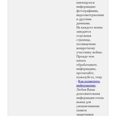
имеющуюся
информацию
фотографиями,
видеоматериалами
и другими
данными.
На каждого воина
заводится
отдельная
страница,
посвященная
конкретному
участнику войны.
Прежде чем
начать
обрабатывать
информацию,
прочитайте,
пожалуйста, тему
-
Как размещать
информацию
.
Любая Ваша
дополнительная
информация очень
важна для
увековечивания
памяти
защитников