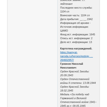
Воинское звание: ст.
лейтенант
Последнее место службы:
1104 сп
Воинская часть: 1104 сп
Дата прибытия: __.__.1942
Информация об архиве -
Источник информации:
ЦАМО
Фонд ист. информации: 1645
Опись ист. информации: 2
Дело ист. информации: 13
Картотека награждений.
https://pamyat-
naroda.ru/heroes/podvig- …
264602957/
Грязнов Николай
Николаевич
Орден Красной Звезды:
20.09.1943
Орден Отечественной
войны II степени: 13.08.1944
Орден Красной Звезды:
18.02.1945
Медаль «За победу над
Германией в Великой
Отечественной войне 1941–
1945 гг.»: 09.05.1945