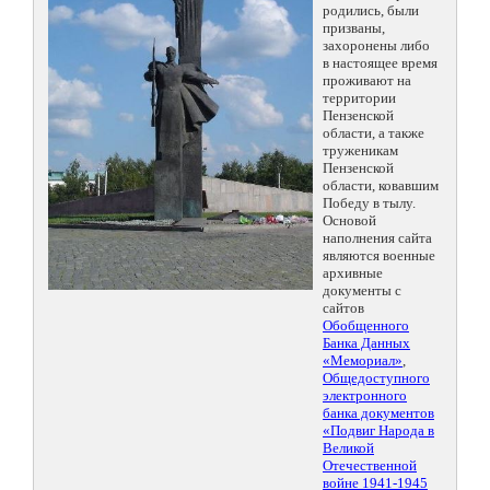
родились, были
призваны,
захоронены либо
в настоящее время
проживают на
территории
Пензенской
области, а также
труженикам
Пензенской
области, ковавшим
Победу в тылу.
Основой
наполнения сайта
являются военные
архивные
документы с
сайтов
Обобщенного
Банка Данных
«Мемориал»
,
Общедоступного
электронного
банка документов
«Подвиг Народа в
Великой
Отечественной
войне 1941-1945