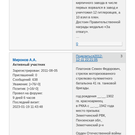
кирпичного завода в числе
первых ворвался в завод и
уничтожил 12 гитлеровцев, а
10 взял в плен.
Достоин Правительственной
награды медалью «За
отвагу».
…
0
Поделиться
2012-
3
Миронов А.А.
12-11 22:21:05
Активный участник
Платонов Семен Федорович,
Зарегистрирован
: 2011-08-05
стрелок моторизованного
Приглашений:
0
стрелково-пулеметного
Сообщений:
638
батальона 41 гв. танковой
Уважение:
[+76/-0]
бригады.
Позитив:
[+16/-0]
Провел на форуме:
год рождения __.__.1902
9 дней 6 часов
гв. красноармеец
Последний визит:
в РККА с __.__.1942 года
2023-01-19 11:43:48
место призыва:
Земетчинский РВК,
Пензенская обл.,
Земетчинский р-н
Орден Отечественной войны