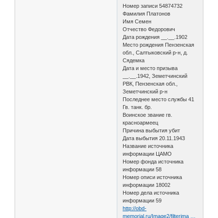
Номер записи 54874732
Фамилия Платонов
Имя Семен
Отчество Федорович
Дата рождения __.__.1902
Место рождения Пензенская
обл., Салтыковский р-н, д.
Сядемка
Дата и место призыва
__.__.1942, Земетчинский
РВК, Пензенская обл.,
Земетчинский р-н
Последнее место службы 41
Гв. танк. бр.
Воинское звание гв.
красноармеец
Причина выбытия убит
Дата выбытия 20.11.1943
Название источника
информации ЦАМО
Номер фонда источника
информации 58
Номер описи источника
информации 18002
Номер дела источника
информации 59
http://obd-
memorial.ru/Image2/filterima …