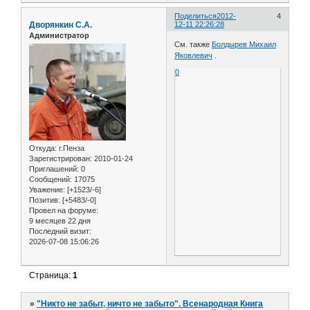
Поделиться
2012-
4
Дворянкин С.А.
12-11 22:26:28
Администратор
См. также
Болдырев Михаил
Яковлевич
.
0
Откуда:
г.Пенза
Зарегистрирован
: 2010-01-24
Приглашений:
0
Сообщений:
17075
Уважение:
[+1523/-6]
Позитив:
[+5483/-0]
Провел на форуме:
9 месяцев 22 дня
Последний визит:
2026-07-08 15:06:26
Страница:
1
»
"Никто не забыт, ничто не забыто". Всенародная Книга