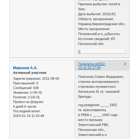
Причина выбытия: погиб в
бою;
Дата выбытия: 20/11/43;
Область захоронения:
Украина,Кировоградская обл.;
Место захоронения:
Петровский р-н, д.Высоты
Источник сведений: КП
Пензенской обл.
0
Поделиться
2012-
2
Миронов А.А.
12-11 22:17:59
Активный участник
Платонов Семен Федорович,
Зарегистрирован
: 2011-08-05
стрелок моторизованного
Приглашений:
0
стрелково-пулеметного
Сообщений:
638
батальона 41 гв. танковой
Уважение:
[+76/-0]
бригады.
Позитив:
[+16/-0]
Провел на форуме:
год рождения __.__.1902
9 дней 6 часов
гв. красноармеец
Последний визит:
в РККА с __.__.1942 года
2023-01-19 11:43:48
место призыва:
Земетчинский РВК,
Пензенская обл.,
Земетчинский р-н