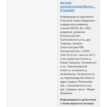
http://obd-
memorial.ru/Image2/filterima …
874aa6b609
Информация из документа:
Платонов Семен Федорович –
гвардии красноармеец,
стрелок МСПБ, б/п, 1902 г.
рождения, уроженец
Пензенской обл.,
Салтыковского р-на, дер.
Сядемка, призван
Земетчинским РВК
Пензенской обл. в 1942 г.
Убит 20.11.43 г. высота 167,1
2 км северо-восточнее д.
Новая Украинка, Петровского
р-на , Кировоградской
области, похоронен д.
Калиноватая, Петровского р-
на, Кировоградской области,
адрес родных Пензенская
обл., Салтыковского р-на,
дер. Сядемка, жена – Мария
Ивановна.
Информация из донесения
о безвозвратных потерях