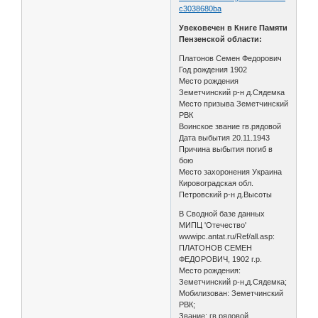
c3038680ba
Увековечен в Книге Памяти
Пензенской области:
Платонов Семен Федорович
Год рождения 1902
Место рождения
Земетчинский р-н д.Сядемка
Место призыва Земетчинский
РВК
Воинское звание гв.рядовой
Дата выбытия 20.11.1943
Причина выбытия погиб в
бою
Место захоронения Украина
Кировоградская обл.
Петровский р-н д.Высоты
В Сводной базе данных
МИПЦ 'Отечество'
wwwipc.antat.ru/Ref/all.asp:
ПЛАТОНОВ СЕМЕН
ФЕДОРОВИЧ, 1902 г.р.
Место рождения:
Земетчинский р-н,д.Сядемка;
Мобилизован: Земетчинский
РВК;
Звание: гв.рядовой