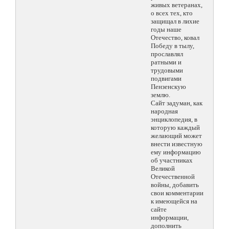
живых ветеранах,
о всех тех, кто
защищал в лихие
годы наше
Отечество, ковал
Победу в тылу,
прославлял
ратными и
трудовыми
подвигами
Пензенскую
землю.
Сайт задуман, как
народная
энциклопедия, в
которую каждый
желающий может
внести известную
ему информацию
об участниках
Великой
Отечественной
войны, добавить
свои комментарии
к имеющейся на
сайте
информации,
дополнить