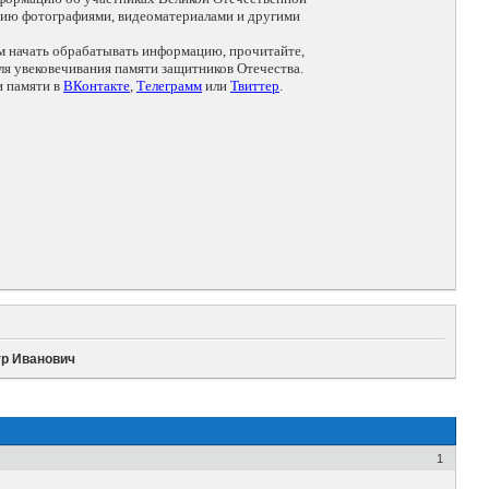
цию фотографиями, видеоматериалами и другими
ем начать обрабатывать информацию, прочитайте,
я увековечивания памяти защитников Отечества.
и памяти в
ВКонтакте
,
Телеграмм
или
Твиттер
.
тр Иванович
1