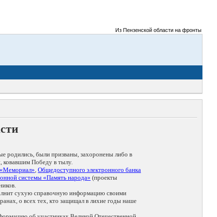
Из Пензенской области на фронты Великой 
асти
ые родились, были призваны, захоронены либо в
, ковавшим Победу в тылу.
 «Мемориал»
,
Общедоступного электронного банка
онной системы «Память народа»
(проекты
ников.
дополнит сухую справочную информацию своими
анах, о всех тех, кто защищал в лихие годы наше
нформацию об участниках Великой Отечественной