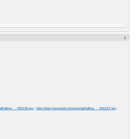
2
l/fullima … 000156.jpg
,
http://obd-memorial.ru/memorial/fullima … 000157.jpg
: