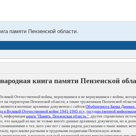
нига памяти Пензенской области.
народная книга памяти Пензенской обл
Великой Отечественной войны, вернувшимся и не вернувшимся с войны, котор
т на территории Пензенской области, а также труженикам Пензенской области
 являются военные архивные документы с сайтов
Обобщенного Банка Данных
а в Великой Отечественной войне 1941-1945 гг.»
,
государственной информаци
), информация
книги "Память. Пензенская область."
, других справочных источ
 то, что каждый из нас не только внесёт данные архивных документов, но и 
оминаниями о тех, кого уже нет с нами рядом, рассказами о ныне живых ветер
в тылу, прославлял ратными и трудовыми подвигами Пензенскую землю.
ая энциклопедия, в которую каждый желающий может внести известную ему и