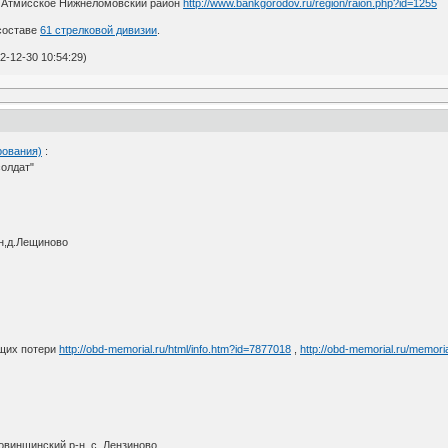
е Атмисское Нижнеломовский район
http://www.bankgorodov.ru/region/raion.php?id=1255
 составе
61 стрелковой дивизии
.
-12-30 10:54:29)
рования)
:
солдат"
н,д.Лещиново
щих потери
http://obd-memorial.ru/html/info.htm?id=7877018
,
http://obd-memorial.ru/memoria
овинщинский р-н, с. Лензиново