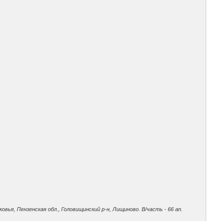
я, Пензенская обл., Головищинский р-н, Лищиново. В/часть - 66 ап.