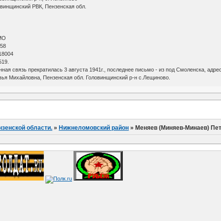
овинщинский РВК, Пензенская обл.
МО
 58
18004
519.
ная связь прекратилась 3 августа 1941г., последнее письмо - из под Смоленска, адрес
вья Михайловна, Пензенская обл. Головинщинский р-н с.Лещиново.
нзенской области.
»
Нижнеломовский район
»
Меняев (Миняев-Минаев) Пе