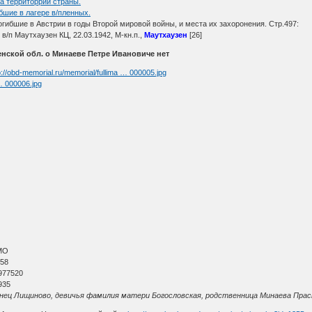
а территоррии страны.
бшие в лагере в/пленных.
огибшие в Австрии в годы Второй мировой войны, и места их захоронения. Стр.497:
 в/п Маутхаузен КЦ, 22.03.1942, М-кн.п.,
Маутхаузен
[26]
нской обл. о Минаеве Петре Ивановиче нет
p://obd-memorial.ru/memorial/fullima … 000005.jpg
 … 000006.jpg
МО
 58
977520
935
ц Лищиново, девичья фамилия матери Богословская, родственница Минаева Прасковь