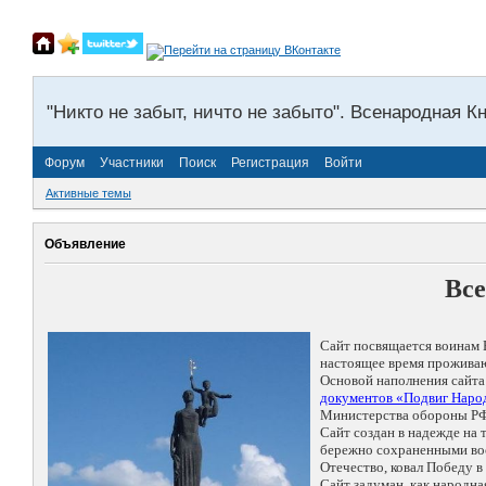
"Никто не забыт, ничто не забыто". Всенародная К
Форум
Участники
Поиск
Регистрация
Войти
Активные темы
Объявление
Все
Сайт посвящается воинам 
настоящее время проживаю
Основой наполнения сайта
документов «Подвиг Народ
Министерства обороны РФ
Сайт создан в надежде на
бережно сохраненными восп
Отечество, ковал Победу 
Сайт задуман, как народн