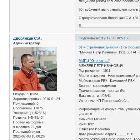
Лещиново (село) сельское поселени
66 гаубичный артиллерийский полк в
Отредактировано Дворянкин С.А. (2012
0
Дворянкин С.А.
Поделиться
2012-12-30 10:53:58
Администратор
61-я стрелковая дивизия (1-го форми
"Миняев Петр Иванович 1911 66 ГАП 
МИПЦ "Отечество"
:
МЕНЯЕВ ПЕТР ИВАНОВИЧ
Год рождения 1911
Место рождения Нижнеломовский р-
Мобилизован РВК Каменский РВК
Звание красноармеец
Причина смерти пропал б/в
Откуда:
г.Пенза
Дата смерти /08/41
Зарегистрирован
: 2010-01-24
Источник КП Пензенской обл..
Приглашений:
0
Сообщений:
17075
Информация из документов, уточняю
Уважение:
[+1523/-6]
7877018
Позитив:
[+5483/-0]
Фамилия Меняев
Провел на форуме:
Имя Петр
9 месяцев 22 дня
Отчество Иванович
Последний визит:
Дата рождения/Возраст __.__.1911
2026-07-08 15:06:26
Место рождения Пензенская обл., Гол