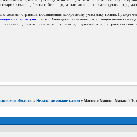
мментарии к имеющейся на сайте информации, дополнить имеющуюся информа
ся отдельная страница, посвященная конкретному участнику войны. Прежде ч
змещать информацию
. Любая Ваша дополнительная информация очень важна дл
овых сообщений на сайте можно узнавать, подписавшись на страничках книг
нзенской области.
»
Нижнеломовский район
»
Меняев (Миняев-Минаев) Пе