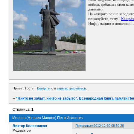
войны, добавить свои ко
данными.
На каждого воина заводит
пожалуйста, тему -
Как ра
Информацию о появлении н
Привет, Гость!
Войдите
или
зарегистрируйтесь
.
»
"Никто не забыт, ничто не забыто". Всенародная Книга памяти Пе
Страница:
1
Меняев (Миняев-Минаев) Петр Иванович
Виктор Колесников
Поделиться
2012-12-30 08:50:26
Модератор