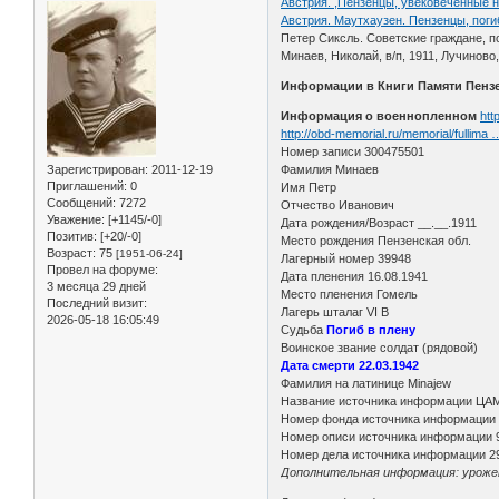
Австрия. ,Пензенцы, увековеченные н
Австрия. Маутхаузен. Пензенцы, поги
Петер Сиксль. Советские граждане, п
Минаев, Николай, в/п, 1911, Лучиново,
Информации в Книги Памяти Пензе
Информация о военнопленном
htt
http://obd-memorial.ru/memorial/fullima
Номер записи 300475501
Зарегистрирован
: 2011-12-19
Фамилия Минаев
Приглашений:
0
Имя Петр
Сообщений:
7272
Отчество Иванович
Уважение:
[+1145/-0]
Дата рождения/Возраст __.__.1911
Позитив:
[+20/-0]
Место рождения Пензенская обл.
Возраст:
75
[1951-06-24]
Лагерный номер 39948
Провел на форуме:
Дата пленения 16.08.1941
3 месяца 29 дней
Место пленения Гомель
Последний визит:
Лагерь шталаг VI B
2026-05-18 16:05:49
Судьба
Погиб в плену
Воинское звание солдат (рядовой)
Дата смерти 22.03.1942
Фамилия на латинице Minajew
Название источника информации ЦА
Номер фонда источника информации
Номер описи источника информации 
Номер дела источника информации 2
Дополнительная информация: урожене