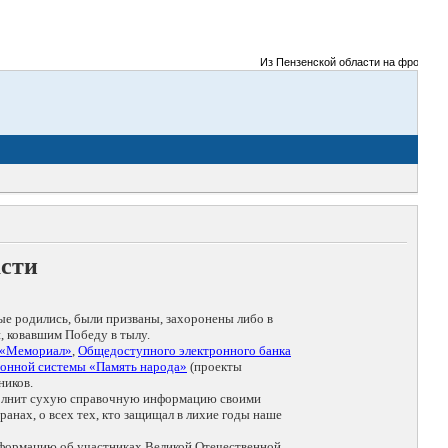
Из Пензенской области на фронты Вели
асти
ые родились, были призваны, захоронены либо в
, ковавшим Победу в тылу.
 «Мемориал»
,
Общедоступного электронного банка
онной системы «Память народа»
(проекты
ников.
дополнит сухую справочную информацию своими
анах, о всех тех, кто защищал в лихие годы наше
нформацию об участниках Великой Отечественной