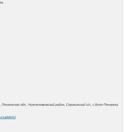
ка.
ензенская обл., Нижнеломовский район, Сорокинский с/с, с.Бело-Печаевка.
 ce1a8d641f