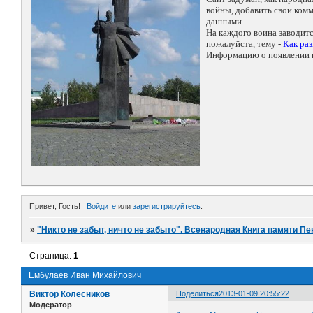
войны, добавить свои ко
данными.
На каждого воина заводит
пожалуйста, тему -
Как ра
Информацию о появлении н
Привет, Гость!
Войдите
или
зарегистрируйтесь
.
»
"Никто не забыт, ничто не забыто". Всенародная Книга памяти Пе
Страница:
1
Ембулаев Иван Михайлович
Виктор Колесников
Поделиться
2013-01-09 20:55:22
Модератор