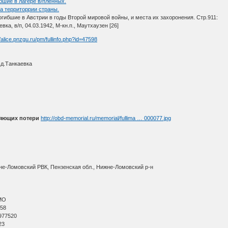
бшие в лагере в/пленных.
а территоррии страны.
огибшие в Австрии в годы Второй мировой войны, и места их захоронения. Стр.911:
вка, в/п, 04.03.1942, М-кн.п., Маутхаузен [26]
//alice.pnzgu.ru/pm/fullinfo.php?id=47598
д.Танкаевка
няющих потери
http://obd-memorial.ru/memorial/fullima … 000077.jpg
не-Ломовский РВК, Пензенская обл., Нижне-Ломовский р-н
МО
 58
977520
23