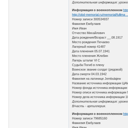
Дополнительная информация: урожене
Информация о военнопленном
htt
http://obd-memorial.ru/memorial/fullima
Номер записи 300534937
Фамилия Ембулаев
Имя Иван
Отчество Михайлович
Дата рождения/Возраст __.08.1917
Место рождения Печаево
Лагерный номер 41487
Дата пленения 05.07.1941
Место пленения Жлобин
Лагерь шталаг VI C
Судьба Погиб в плену
Воинское звание солдат (рядовой)
Дата смерти 04.03.1942
Фамилия на латинице Jembulajew
Название источника информации ЦА
Номер фонда источника информации
Номер описи источника информации 
Номер дела источника информации 1
Дополнительная информация: урожене
В/часть - артиллерия.
Информация о военнопленном
htt
Номер записи 79685160
Фамилия Ембулаев
Имя Иван