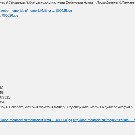
ц д.Танкаевка Н.Ломовского р-на; жена Ембулаева Агафья Прокофьевна, д.Танкаев
p://obd-memorial.ru/memorial/fullima … 000025.jpg
 … 000026.jpg
МО
 58
977521
054
ц Б.Печаевка, девичья фамилия матери Перетрухина, мать Ембулаева Агафья П.., П
p://obd-memorial.ru/memorial/fullima … 000060.jpg
http://obd-memorial.ru/Image2/filterima …