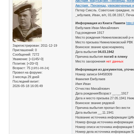
Австрия. Маутхаузен. Пензенцы, поги
Австрия. ,Пензенцы, увековеченные н
Петер Сиксль. Советские граждане, п
_мбулаев, Иван, в/п, 01.08.1917, Печае
Информация из Книги Памяти
http:
Ембулаев Иван Михайлович
Год рождения 1917
Место рождения Нижнеломовский р-н 
Место призыва Нижнеломовский РВК
Зарегистрирован
: 2011-12-19
Воинское звание красноармеец
Приглашений:
0
Дата выбытия
04.03.1942
Сообщений:
7272
Причина выбытия
погиб в плену
Уважение:
[+1145/-0]
Место захоронения
нет данных
Позитив:
[+20/-0]
Возраст:
75
[1951-06-24]
Информация из документов, уточ
Провел на форуме:
Номер записи 64458309
3 месяца 29 дней
Фамилия Ембулаев
Последний визит:
Имя Иван
2026-05-18 16:05:49
Отчество Михайлович
Дата рождения/Возраст __.__.1917
Дата и место призыва 27.05.1941 Ниж
Воинское звание рядовой
Причина выбытия пропал без вести
Дата выбытия __.11.1941
Название источника информации ЦА
Номер фонда источника информации
Номер описи источника информации 
Номер дела источника информации 9