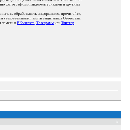
цию фотографиями, видеоматериалами и другими
ем начать обрабатывать информацию, прочитайте,
я увековечивания памяти защитников Отечества.
и памяти в
ВКонтакте
,
Телеграмм
или
Твиттер
.
1