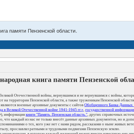
нига памяти Пензенской области.
народная книга памяти Пензенской обл
Великой Отечественной войны, вернувшимся и не вернувшимся с войны, котор
т на территории Пензенской области, а также труженикам Пензенской области
 являются военные архивные документы с сайтов
Обобщенного Банка Данных
а в Великой Отечественной войне 1941-1945 гг.»
,
государственной информаци
), информация
книги "Память. Пензенская область."
, других справочных источ
 то, что каждый из нас не только внесёт данные архивных документов, но и 
оминаниями о тех, кого уже нет с нами рядом, рассказами о ныне живых ветер
в тылу, прославлял ратными и трудовыми подвигами Пензенскую землю.
ая энциклопедия, в которую каждый желающий может внести известную ему и