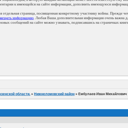
мментарии к имеющейся на сайте информации, дополнить имеющуюся информа
ся отдельная страница, посвященная конкретному участнику войны. Прежде ч
змещать информацию
. Любая Ваша дополнительная информация очень важна дл
овых сообщений на сайте можно узнавать, подписавшись на страничках книг
нзенской области.
»
Нижнеломовский район
»
Ембулаев Иван Михайлович