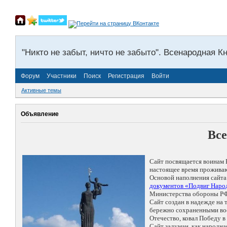
"Никто не забыт, ничто не забыто". Всенародная К
Форум
Участники
Поиск
Регистрация
Войти
Активные темы
Объявление
Все
Сайт посвящается воинам 
настоящее время проживаю
Основой наполнения сайта
документов «Подвиг Народ
Министерства обороны РФ
Сайт создан в надежде на
бережно сохраненными восп
Отечество, ковал Победу 
Сайт задуман, как народн