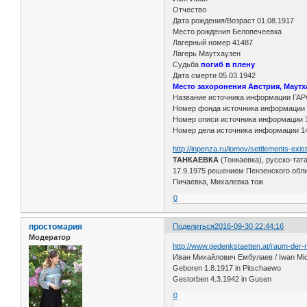
Отчество
Дата рождения/Возраст 01.08.1917
Место рождения Белопечеевка
Лагерный номер 41487
Лагерь Маутхаузен
Судьба
погиб в плену
Дата смерти 05.03.1942
Место захоронения Австрия, Маутх
Название источника информации ГА
Номер фонда источника информации 
Номер описи источника информации 
Номер дела источника информации 1
http://inpenza.ru/lomov/settlements-exis
ТАНКАЕВКА
(Тонкаевка), русско-тата
17.9.1975 решением Пензенского обл
Пичаевка, Михалевка тож
0
простомария
Поделиться
2016-09-30 22:44:16
Модератор
http://www.gedenkstaetten.at/raum-der
Иван Михайлович Ембулаев / Iwan Mic
Geboren 1.8.1917 in Pitschaewo
Gestorben 4.3.1942 in Gusen
0