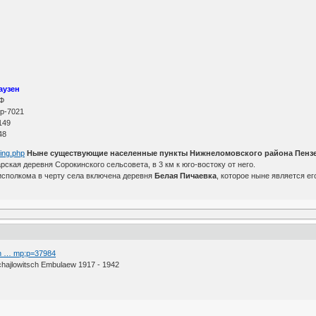
аузен
РФ
р-7021
149
48
ting.php
Ныне существующие населенные пункты Нижнеломовского района Пензе
рская деревня Сорокинского сельсовета, в 3 км к юго-востоку от него.
исполкома в черту села включена деревня
Белая Пичаевка
, которое ныне является е
-n … mp;p=37984
hajlowitsch Embulaew 1917 - 1942