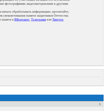
цию фотографиями, видеоматериалами и другими
ем начать обрабатывать информацию, прочитайте,
я увековечивания памяти защитников Отечества.
и памяти в
ВКонтакте
,
Телеграмм
или
Твиттер
.
1