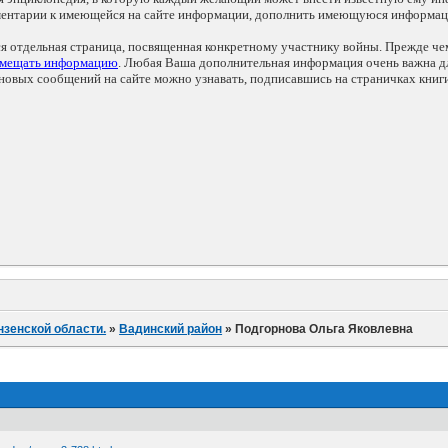
мментарии к имеющейся на сайте информации, дополнить имеющуюся информа
ся отдельная страница, посвященная конкретному участнику войны. Прежде ч
змещать информацию
. Любая Ваша дополнительная информация очень важна дл
овых сообщений на сайте можно узнавать, подписавшись на страничках книг
нзенской области.
»
Вадинский район
»
Подгорнова Ольга Яковлевна