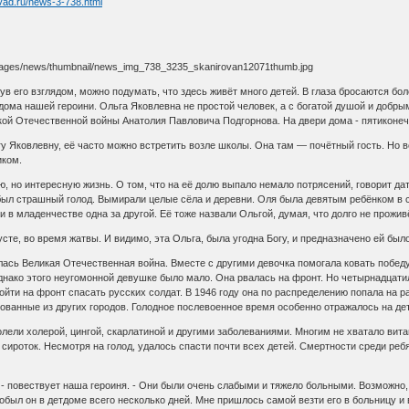
ivad.ru/news-3-738.html
 его взглядом, можно подумать, что здесь живёт много детей. В глаза бросаются бо
 дома нашей героини. Ольга Яковлевна не простой человек, а с богатой душой и добр
кой Отечественной войны Анатолия Павловича Подгорнова. На двери дома - пятиконеч
 Яковлевну, её часто можно встретить возле школы. Она там — почётный гость. Но в
иком.
но интересную жизнь. О том, что на её долю выпало немало потрясений, говорит дата 
ыл страшный голод. Вымирали целые сёла и деревни. Оля была девятым ребёнком в се
 в младенчестве одна за другой. Её тоже назвали Ольгой, думая, что долго не прожив
сте, во время жатвы. И видимо, эта Ольга, была угодна Богу, и предназначено ей был
сь Великая Отечественная война. Вместе с другими девочка помогала ковать победу н
днако этого неугомонной девушке было мало. Она рвалась на фронт. Но четырнадцатил
ойти на фронт спасать русских солдат. В 1946 году она по распределению попала на р
ированные из других городов. Голодное послевоенное время особенно отражалось на де
ели холерой, цингой, скарлатиной и другими заболеваниями. Многим не хватало вита
 сироток. Несмотря на голод, удалось спасти почти всех детей. Смертности среди реб
- повествует наша героиня. - Они были очень слабыми и тяжело больными. Возможно,
робыл он в детдоме всего несколько дней. Мне пришлось самой везти его в больницу и