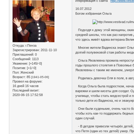
Информация с сайта
http://www.vest
16.07.2012
Богом избранная Ольга
Подходя к дому этой женщины, окинув
средней школы, что как раз напротив
что здесь живёт вдова ветерана Вели
Откуда:
г.Пенза
Многие жители Вадинска знают Ольгу
Зарегистрирован
: 2011-11-10
долгий полувековой стаж работы мед
Приглашений:
0
Сообщений:
1113
Ольга Яковлевна прожила непростую, 
Уважение:
[+145/-0]
годы прошлого столетия в Поволжье б
Позитив:
[+1/-0]
Яковлевны с таким же именем, умерли
Пол:
Женский
Возраст:
85
[1941-05-06]
Родилась девочка Оля в поле, в авгу
Провел на форуме:
16 дней 16 часов
Когда Ольга была подростком, начала
Последний визит:
варежки и шили кисеты для солдат. О
2020-06-15 17:52:58
училище, чтобы стать медсестрой и п
только дети из Вадинска, но и эваку
Они были худенькие, очень часто бол
чтобы хоть как-то поддержать бедных
один случай.
- В детдом привезли четырёх детей, 
что Петя (один из тех детей) умер. П