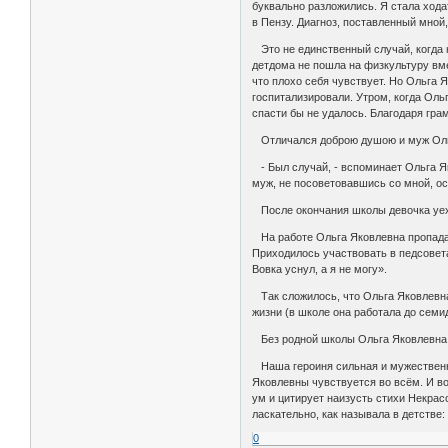
буквально разложились. Я стала хода
в Пензу. Диагноз, поставленный мной,
Это не единственный случай, когда 
детдома не пошла на физкультуру вмес
что плохо себя чувствует. Но Ольга Я
госпитализировали. Утром, когда Оль
спасти бы не удалось. Благодаря гра
Отличался доброю душою и муж Ольг
- Был случай, - вспоминает Ольга Яко
муж, не посоветовавшись со мной, ост
После окончания школы девочка уеха
На работе Ольга Яковлевна пропадала
Приходилось участвовать в педсоветах
Вовка уснул, а я не могу».
Так сложилось, что Ольга Яковлевна 
жизни (в школе она работала до семи
Без родной школы Ольга Яковлевна н
Наша героиня сильная и мужественна
Яковлевны чувствуется во всём. И во
ум и цитирует наизусть стихи Некрас
ласкательно, как называла в детстве
0