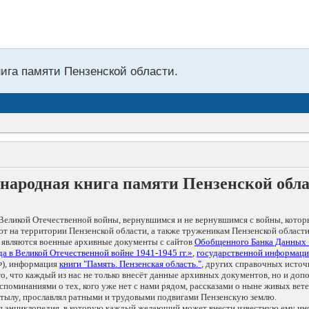
нига памяти Пензенской области.
народная книга памяти Пензенской обл
Великой Отечественной войны, вернувшимся и не вернувшимся с войны, котор
т на территории Пензенской области, а также труженикам Пензенской области
 являются военные архивные документы с сайтов
Обобщенного Банка Данных
а в Великой Отечественной войне 1941-1945 гг.»
,
государственной информаци
), информация
книги "Память. Пензенская область."
, других справочных источ
 то, что каждый из нас не только внесёт данные архивных документов, но и 
оминаниями о тех, кого уже нет с нами рядом, рассказами о ныне живых ветер
в тылу, прославлял ратными и трудовыми подвигами Пензенскую землю.
ая энциклопедия, в которую каждый желающий может внести известную ему и