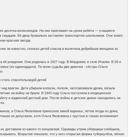
лее десятка велосипедов. На них приезжают на уроки ребята — учащиеся
ым сердцем. Её двор буквально заставлен транспортом школьников. Они знают,
ная красная звезда.
сем ли известно, сколько детей спасла и вылечила добрейшая женщина за
её рождения. Она родилась в 1927 году. В Мордовии, в селе Ичалки. В 20-е
мье (из одиннадцати). По воле судьбы две девочки - сёстры Ольги
ёт.
о стать спасительницей детей.
ад врагом. Дети убирали колоски, пололи, заготавливали дрова, вязали
етних на войну не брали. В 1943 году Ольга поступила в медицинское
аботу в вадинский детский дом. После войны в детских домах находились не
тях.
минов, и Ольга Яковлевна приносила зимой варенье, летом ягоды из дома,
ятишек не допускали, хотя Ольга Яковлевна с грустью в глазах вспоминает
 их доставили из какого-то концлагеря. Однажды утром уборщица сообщила,
 вскрывать. Вскрытие показало, что у него открытая форма туберкулёза, лёгкие