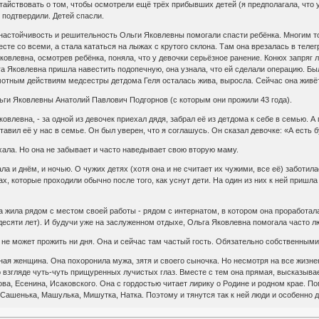
тайствовать о том, чтобы осмотрели ещё трёх прибывших детей (я предполагала, что у
 подтвердили. Детей спасли.
настойчивость и решительность Ольги Яковлевны помогали спасти ребёнка. Многим т
те со всеми, а стала кататься на лыжах с крутого склона. Там она врезалась в телегр
ковлевна, осмотрев ребёнка, поняла, что у девочки серьёзное ранение. Конюх запряг л
га Яковлевна пришла навестить подопечную, она узнала, что ей сделали операцию. Был
мотным действиям медсестры детдома Геля осталась жива, выросла. Сейчас она живёт
и Яковлевны Анатолий Павлович Подгорнов (с которым они прожили 43 года).
влевна, - за одной из девочек приехал дядя, забрал её из детдома к себе в семью. А 
авил её у нас в семье. Он был уверен, что я соглашусь. Он сказал девочке: «А есть 
ла. Но она не забывает и часто наведывает свою вторую маму.
 и днём, и ночью. О чужих детях (хотя она и не считает их чужими, все её) заботил
, которые проходили обычно после того, как уснут дети. На один из них к ней пришла 
жила рядом с местом своей работы - рядом с интернатом, в котором она проработала 3
десяти лет). И будучи уже на заслуженном отдыхе, Ольга Яковлевна помогала часто л
е может прожить ни дня. Она и сейчас там частый гость. Обязательно собственными 
я женщина. Она похоронила мужа, зятя и своего сыночка. Но несмотря на все жизне
 взгляде чуть-чуть прищуренных лучистых глаз. Вместе с тем она прямая, высказывает
ова, Есенина, Исаковского. Она с гордостью читает лирику о Родине и родном крае. 
: Сашенька, Машулька, Мишутка, Натка. Поэтому и тянутся так к ней люди и особенно д