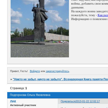
войны, добавить свои ко
данными.
На каждого воина заводит
пожалуйста, тему -
Как ра
Информацию о появлении н
Привет, Гость!
Войдите
или
зарегистрируйтесь
.
»
"Никто не забыт, ничто не забыто". Всенародная Книга памяти Пе
Страница:
1
Подгорнова Ольга Яковлевна
ЛАК
Поделиться
2013-01-22 12:02:17
Активный участник