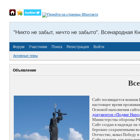
"Никто не забыт, ничто не забыто". Всенародная К
Форум
Участники
Поиск
Регистрация
Войти
Активные темы
Объявление
Все
Сайт посвящается воинам 
настоящее время проживаю
Основой наполнения сайта
документов «Подвиг Народ
Министерства обороны РФ
Сайт создан в надежде на
бережно сохраненными восп
Отечество, ковал Победу 
Сайт задуман, как народн