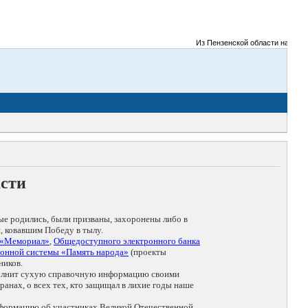
Из Пензенской области на фронты
асти
ые родились, были призваны, захоронены либо в
, ковавшим Победу в тылу.
 «Мемориал»
,
Общедоступного электронного банка
онной системы «Память народа»
(проекты
ников.
дополнит сухую справочную информацию своими
анах, о всех тех, кто защищал в лихие годы наше
нформацию об участниках Великой Отечественной