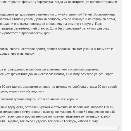
 них открытая форма туберкулёза). Когда их осмотрели, то срочно отправили
огдашним детдомовцам запомнился случай с девочкой Гелей. Воспитанница
афный столб и упала. Девочка боялась, что её накажут, и не говорила о том,
ошадь, и она сама повезла её в больницу на осмотр к хирургу. Гелю
 разрыв селезёнки, и её отняли. Если бы с операцией затянули, девочку
 и работает в Красноярском крае.
потом, через некоторое время, привёз обратно. Но там уже не было мест. И
будешь, что и мы едим».
ась и проводила с ними больше времени, чем со своими родными.
её четырехлетняя дочка и сказала: «Мама, я не могу без тебя уснуть, брат
0 лет (до его закрытия) и напротив школы, которой она отдала 20 лет своей
юдям, когда к ней обращались.
глазами должна видеть, что в её школе всё хорошо.
нные трудности, осталась чутким и отзывчивым человеком. Доброта Ольги
 смело свою точку зрения, никогда не лукавит. В свои 84 года имеет ясный
Помнит всех своих воспитанников по именам, называет их уменьшительно-
ети. Видимо, так было суждено.Так решил Господь, избрав Ольгу.