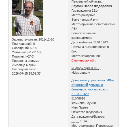
Пензенской области:
Леухин Павел Федорович
Год рождения 1914
Место рождения
Земетчинский р-н
Место призыва Земетчинский
РВК
Воинское звание
красноармеец
Зарегистрирован
: 2011-12-20
Дата выбытия 03.01.1942
Приглашений:
0
Причина выбытия погиб в
Сообщений:
5769
бою
Уважение:
[+1291/-0]
Место захоронения
Позитив:
[+2/-0]
Смоленская обл.
Провел на форуме:
2 месяца 6 дней
Информация в ОБД
Последний визит:
«Мемориал»
2026-07-15 18:59:37
Донесение управления 340-й
стрелковой дивизии о
безвозвратных потерях от
21.03.1942 г.
51648618
Фамилия Леухин
Имя Павел
Отчество Федорович
Дата рождения/Возраст
__.__.1914
Место рождения Пензенская