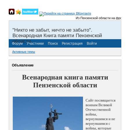
Из Пензенской области на фронты Вел
"Никто не забыт, ничто не забыто".
Всенародная Книга памяти Пензенской
области.
Форум
Участники
Поиск
Регистрация
Войти
Активные темы
Объявление
Всенародная книга памяти
Пензенской области
Сайт посвящается
воинам Великой
Отечественной
войны,
вернувшимся и не
вернувшимся с
войны, которые