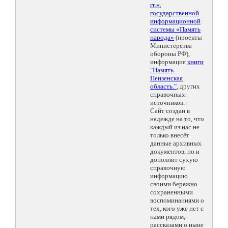
гг.»
,
государственной
информационной
системы «Память
народа»
(проекты
Министерства
обороны РФ),
информация
книги
"Память.
Пензенская
область."
, других
справочных
источников.
Сайт создан в
надежде на то, что
каждый из нас не
только внесёт
данные архивных
документов, но и
дополнит сухую
справочную
информацию
своими бережно
сохраненными
воспоминаниями о
тех, кого уже нет с
нами рядом,
рассказами о ныне