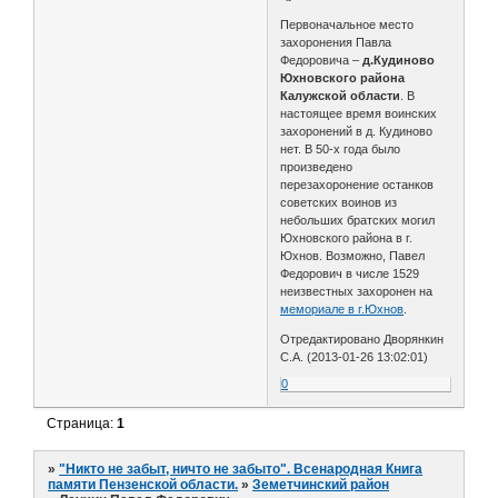
Первоначальное место
захоронения Павла
Федоровича –
д.Кудиново
Юхновского района
Калужской области
. В
настоящее время воинских
захоронений в д. Кудиново
нет. В 50-х года было
произведено
перезахоронение останков
советских воинов из
небольших братских могил
Юхновского района в г.
Юхнов. Возможно, Павел
Федорович в числе 1529
неизвестных захоронен на
мемориале в г.Юхнов
.
Отредактировано Дворянкин
С.А. (2013-01-26 13:02:01)
0
Страница:
1
»
"Никто не забыт, ничто не забыто". Всенародная Книга
памяти Пензенской области.
»
Земетчинский район