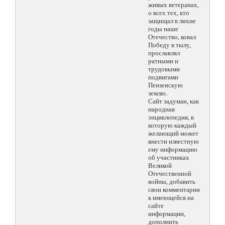
живых ветеранах,
о всех тех, кто
защищал в лихие
годы наше
Отечество, ковал
Победу в тылу,
прославлял
ратными и
трудовыми
подвигами
Пензенскую
землю.
Сайт задуман, как
народная
энциклопедия, в
которую каждый
желающий может
внести известную
ему информацию
об участниках
Великой
Отечественной
войны, добавить
свои комментарии
к имеющейся на
сайте
информации,
дополнить