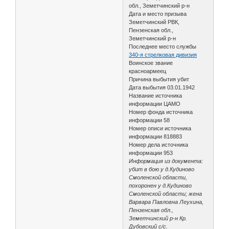
обл., Земетчинский р-н
Дата и место призыва
Земетчинский РВК,
Пензенская обл.,
Земетчинский р-н
Последнее место службы
340-я стрелковая дивизия
Воинское звание
красноармеец
Причина выбытия убит
Дата выбытия 03.01.1942
Название источника
информации ЦАМО
Номер фонда источника
информации 58
Номер описи источника
информации 818883
Номер дела источника
информации 953
Информация из документа:
убит в бою у д.Кудиново
Смоленской области,
похоронен у д.Кудиново
Смоленской области; жена
Варвара Павловна Леухина,
Пензенская обл.,
Земетчинский р-н Кр.
Дубовский с/с.