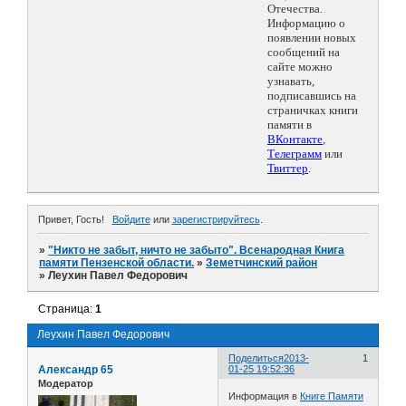
Отечества.
Информацию о
появлении новых
сообщений на
сайте можно
узнавать,
подписавшись на
страничках книги
памяти в
ВКонтакте
,
Телеграмм
или
Твиттер
.
Привет, Гость!
Войдите
или
зарегистрируйтесь
.
»
"Никто не забыт, ничто не забыто". Всенародная Книга
памяти Пензенской области.
»
Земетчинский район
»
Леухин Павел Федорович
Страница:
1
Леухин Павел Федорович
Поделиться
2013-
1
Александр 65
01-25 19:52:36
Модератор
Информация в
Книге Памяти