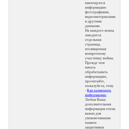
имеющуюся
информацию
фотографиями,
видеоматериалами
и другими
данными.
На каждого воина
заводится
отдельная
страница,
посвященная
конкретному
участнику войны.
Прежде чем
начать
обрабатывать
информацию,
прочитайте,
пожалуйста, тему
-
Как размещать
информацию
.
Любая Ваша
дополнительная
информация очень
важна для
увековечивания
памяти
защитников