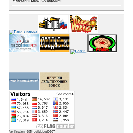
»
Леухин Павел Федорович
Verification: 9054dc0dbbcd0607