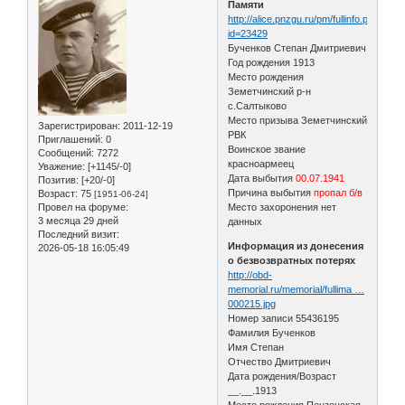
Памяти
http://alice.pnzgu.ru/pm/fullinfo.php?
id=23429
Бученков Степан Дмитриевич
Год рождения 1913
Место рождения
Земетчинский р-н
с.Салтыково
Место призыва Земетчинский
Зарегистрирован
: 2011-12-19
РВК
Приглашений:
0
Воинское звание
Сообщений:
7272
красноармеец
Уважение:
[+1145/-0]
Дата выбытия
00.07.1941
Позитив:
[+20/-0]
Причина выбытия
пропал б/в
Возраст:
75
[1951-06-24]
Провел на форуме:
Место захоронения нет
3 месяца 29 дней
данных
Последний визит:
Информация из донесения
2026-05-18 16:05:49
о безвозвратных потерях
http://obd-
memorial.ru/memorial/fullima …
000215.jpg
Номер записи 55436195
Фамилия Бученков
Имя Степан
Отчество Дмитриевич
Дата рождения/Возраст
__.__.1913
Место рождения Пензенская