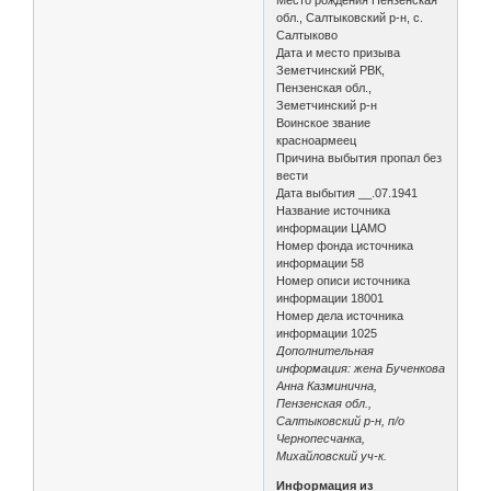
обл., Салтыковский р-н, с.
Салтыково
Дата и место призыва
Земетчинский РВК,
Пензенская обл.,
Земетчинский р-н
Воинское звание
красноармеец
Причина выбытия пропал без
вести
Дата выбытия __.07.1941
Название источника
информации ЦАМО
Номер фонда источника
информации 58
Номер описи источника
информации 18001
Номер дела источника
информации 1025
Дополнительная
информация: жена Бученкова
Анна Казминична,
Пензенская обл.,
Салтыковский р-н, п/о
Чернопесчанка,
Михайловский уч-к.
Информация из