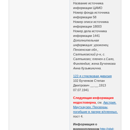
Название источника
информации ЦАМО
Номер фонда источника
информации 58
Номер описи источника
информации 18003
Номер дела источника
информации 1441
Дополнительная
информация: уроженец
Пензенская обл.,
Салтыковский р-н, с.
Салтыково; пленен г.Сало,
Финляндия; жена Бученкова
Анна Кузьминична.
122-я стрелковая дивизия
102 Бученков Степан
Дмитрович __.__.1913
07.07.1941
Следующая информация
недостоверна
, см.
Австрия.
Маутхаузен. Пензенцы,
погибшие в лагере в/пленных.
пост 4.
Информация о
военнопленном
http://obd-