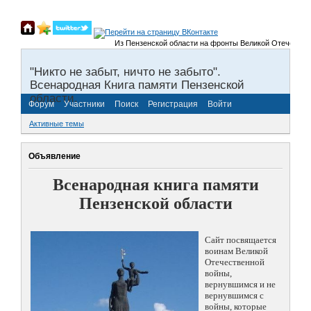
Из Пензенской области на фронты Великой Отечественно
"Никто не забыт, ничто не забыто".
Всенародная Книга памяти Пензенской
области.
Форум
Участники
Поиск
Регистрация
Войти
Активные темы
Объявление
Всенародная книга памяти
Пензенской области
Сайт посвящается
воинам Великой
Отечественной
войны,
вернувшимся и не
вернувшимся с
войны, которые