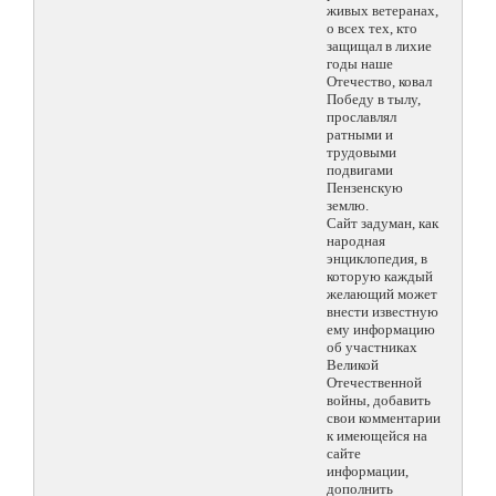
живых ветеранах,
о всех тех, кто
защищал в лихие
годы наше
Отечество, ковал
Победу в тылу,
прославлял
ратными и
трудовыми
подвигами
Пензенскую
землю.
Сайт задуман, как
народная
энциклопедия, в
которую каждый
желающий может
внести известную
ему информацию
об участниках
Великой
Отечественной
войны, добавить
свои комментарии
к имеющейся на
сайте
информации,
дополнить