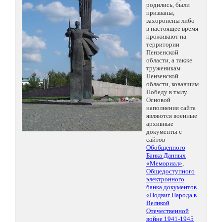
родились, были
призваны,
захоронены либо
в настоящее время
проживают на
территории
Пензенской
области, а также
труженикам
Пензенской
области, ковавшим
Победу в тылу.
Основой
наполнения сайта
являются военные
архивные
документы с
сайтов
Обобщенного
Банка Данных
«Мемориал»
,
Общедоступного
электронного
банка документов
«Подвиг Народа в
Великой
Отечественной
войне 1941-1945