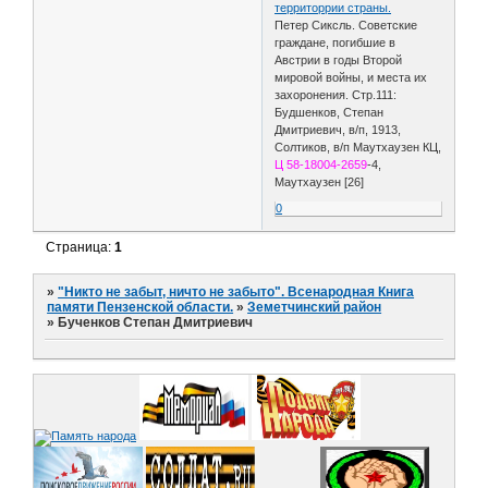
территоррии страны.
Петер Сиксль. Советские
граждане, погибшие в
Австрии в годы Второй
мировой войны, и места их
захоронения. Стр.111:
Будшенков, Степан
Дмитриевич, в/п, 1913,
Солтиков, в/п Маутхаузен КЦ,
Ц 58-18004-2659
-4,
Маутхаузен [26]
0
Страница:
1
»
"Никто не забыт, ничто не забыто". Всенародная Книга
памяти Пензенской области.
»
Земетчинский район
»
Бученков Степан Дмитриевич