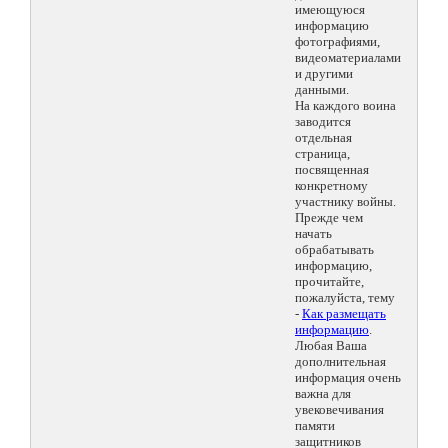
имеющуюся
информацию
фотографиями,
видеоматериалами
и другими
данными.
На каждого воина
заводится
отдельная
страница,
посвященная
конкретному
участнику войны.
Прежде чем
начать
обрабатывать
информацию,
прочитайте,
пожалуйста, тему
-
Как размещать
информацию
.
Любая Ваша
дополнительная
информация очень
важна для
увековечивания
памяти
защитников