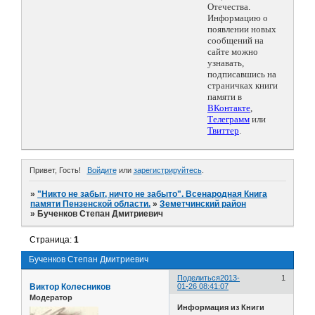
Отечества.
Информацию о
появлении новых
сообщений на
сайте можно
узнавать,
подписавшись на
страничках книги
памяти в
ВКонтакте
,
Телеграмм
или
Твиттер
.
Привет, Гость!
Войдите
или
зарегистрируйтесь
.
»
"Никто не забыт, ничто не забыто". Всенародная Книга
памяти Пензенской области.
»
Земетчинский район
»
Бученков Степан Дмитриевич
Страница:
1
Бученков Степан Дмитриевич
Поделиться
2013-
1
Виктор Колесников
01-26 08:41:07
Модератор
Информация из Книги