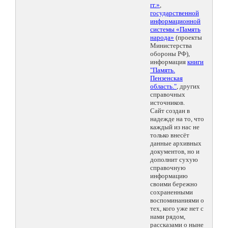
гг.»
,
государственной
информационной
системы «Память
народа»
(проекты
Министерства
обороны РФ),
информация
книги
"Память.
Пензенская
область."
, других
справочных
источников.
Сайт создан в
надежде на то, что
каждый из нас не
только внесёт
данные архивных
документов, но и
дополнит сухую
справочную
информацию
своими бережно
сохраненными
воспоминаниями о
тех, кого уже нет с
нами рядом,
рассказами о ныне