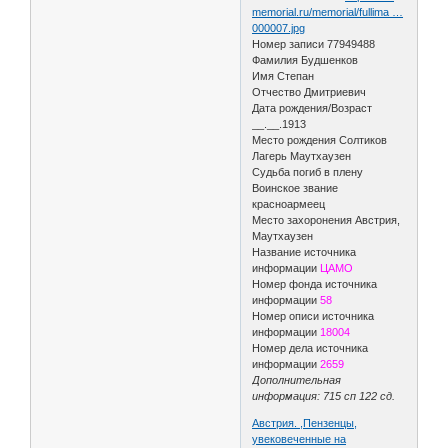
memorial.ru/memorial/fullima …
000007.jpg
Номер записи 77949488
Фамилия Будшенков
Имя Степан
Отчество Дмитриевич
Дата рождения/Возраст
__.__.1913
Место рождения Солтиков
Лагерь Маутхаузен
Судьба погиб в плену
Воинское звание
красноармеец
Место захоронения Австрия,
Маутхаузен
Название источника
информации
ЦАМО
Номер фонда источника
информации
58
Номер описи источника
информации
18004
Номер дела источника
информации
2659
Дополнительная
информация: 715 сп 122 сд.
Австрия. ,Пензенцы,
увековеченные на