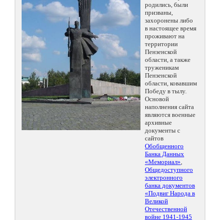
родились, были
призваны,
захоронены либо
в настоящее время
проживают на
территории
Пензенской
области, а также
труженикам
Пензенской
области, ковавшим
Победу в тылу.
Основой
наполнения сайта
являются военные
архивные
документы с
сайтов
Обобщенного
Банка Данных
«Мемориал»
,
Общедоступного
электронного
банка документов
«Подвиг Народа в
Великой
Отечественной
войне 1941-1945