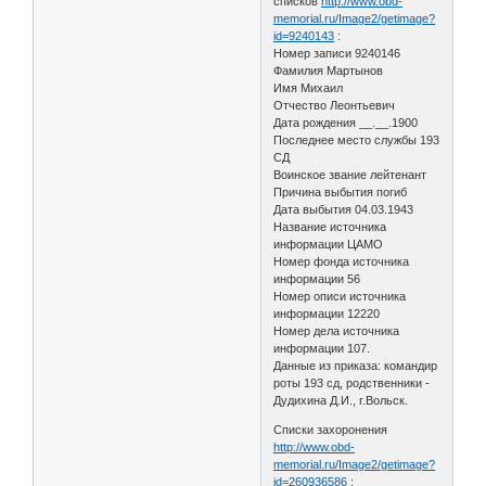
списков
http://www.obd-
memorial.ru/Image2/getimage?
id=9240143
:
Номер записи 9240146
Фамилия Мартынов
Имя Михаил
Отчество Леонтьевич
Дата рождения __.__.1900
Последнее место службы 193
СД
Воинское звание лейтенант
Причина выбытия погиб
Дата выбытия 04.03.1943
Название источника
информации ЦАМО
Номер фонда источника
информации 56
Номер описи источника
информации 12220
Номер дела источника
информации 107.
Данные из приказа: командир
роты 193 сд, родственники -
Дудихина Д.И., г.Вольск.
Списки захоронения
http://www.obd-
memorial.ru/Image2/getimage?
id=260936586
: