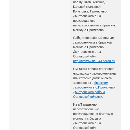
нас.пунктов Виженка,
Кальной (Кальное),
Кочетовка, Промклево
Дмитровского р-на
производилось
перезахоронение в братскую
могилу с.Промклево.
Сайт, посвящённый воинам,
захороненным в братской
могиле с.Промклево
Дмитровского р-на
Орловской обл.
http://dmitrovsk1943.narod.ru
.
См.также список пензенцев,
числящихся захороненными
или которые должны быть
захоронены в
братском
захоронении в с.Промклево
Дмитровского района
Орловской области.
Из д.Талдыкино
перезахоронение
производилось в братскую
могилу у с.Балдыж
Дмитровского р-на
Орловской обл..