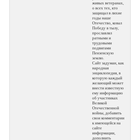
живых ветеранах,
о всех тех, кто
защищал в лихие
годы наше
Отечество, ковал
Победу в тылу,
прославлял
ратными и
трудовыми
подвигами
Пензенскую
землю.
Сайт задуман, как
народная
энциклопедия, в
которую каждый
желающий может
внести известную
ему информацию
об участниках
Великой
Отечественной
войны, добавить
свои комментарии
к имеющейся на
сайте
информации,
дополнить