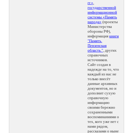
гг.»
,
государственной
информационной
системы «Память
народа»
(проекты
Министерства
обороны РФ),
информация
книги
"Память.
Пензенская
область."
, других
справочных
источников.
Сайт создан в
надежде на то, что
каждый из нас не
только внесёт
данные архивных
документов, но и
дополнит сухую
справочную
информацию
своими бережно
сохраненными
воспоминаниями о
тех, кого уже нет с
нами рядом,
рассказами о ныне