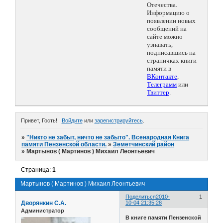
Отечества.
Информацию о
появлении новых
сообщений на
сайте можно
узнавать,
подписавшись на
страничках книги
памяти в
ВКонтакте
,
Телеграмм
или
Твиттер
.
Привет, Гость!
Войдите
или
зарегистрируйтесь
.
»
"Никто не забыт, ничто не забыто". Всенародная Книга
памяти Пензенской области.
»
Земетчинский район
»
Мартынов ( Мартинов ) Михаил Леонтьевич
Страница:
1
Мартынов ( Мартинов ) Михаил Леонтьевич
Поделиться
2010-
1
Дворянкин С.А.
10-04 21:35:28
Администратор
В книге памяти Пензенской