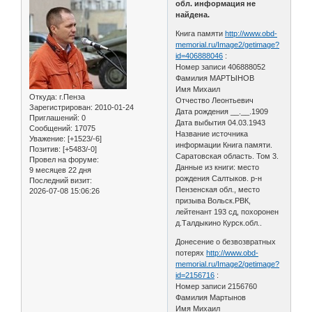
обл. информация не
найдена.
Книга памяти
http://www.obd-
memorial.ru/Image2/getimage?
id=406888046
:
Номер записи 406888052
Фамилия МАРТЫНОВ
Имя Михаил
Откуда:
г.Пенза
Отчество Леонтьевич
Зарегистрирован
: 2010-01-24
Дата рождения __.__.1909
Приглашений:
0
Дата выбытия 04.03.1943
Сообщений:
17075
Название источника
Уважение:
[+1523/-6]
информации Книга памяти.
Позитив:
[+5483/-0]
Саратовская область. Том 3.
Провел на форуме:
Данные из книги: место
9 месяцев 22 дня
рождения Салтыков. р-н
Последний визит:
Пензенская обл., место
2026-07-08 15:06:26
призыва Вольск.РВК,
лейтенант 193 сд, похоронен
д.Талдыкино Курск.обл..
Донесение о безвозвратных
потерях
http://www.obd-
memorial.ru/Image2/getimage?
id=2156716
:
Номер записи 2156760
Фамилия Мартынов
Имя Михаил