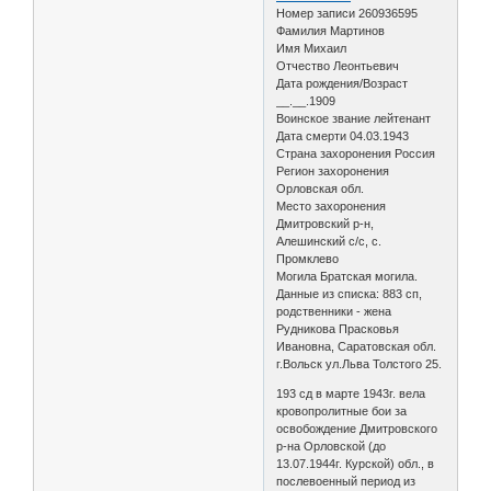
Номер записи 260936595
Фамилия Мартинов
Имя Михаил
Отчество Леонтьевич
Дата рождения/Возраст
__.__.1909
Воинское звание лейтенант
Дата смерти 04.03.1943
Страна захоронения Россия
Регион захоронения
Орловская обл.
Место захоронения
Дмитровский р-н,
Алешинский с/с, с.
Промклево
Могила Братская могила.
Данные из списка: 883 сп,
родственники - жена
Рудникова Прасковья
Ивановна, Саратовская обл.
г.Вольск ул.Льва Толстого 25.
193 сд в марте 1943г. вела
кровопролитные бои за
освобождение Дмитровского
р-на Орловской (до
13.07.1944г. Курской) обл., в
послевоенный период из