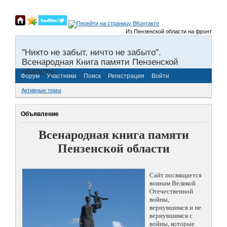
Из Пензенской области на фронты Велик
"Никто не забыт, ничто не забыто".
Всенародная Книга памяти Пензенской
области.
Форум
Участники
Поиск
Регистрация
Войти
Активные темы
Объявление
Всенародная книга памяти
Пензенской области
Сайт посвящается
воинам Великой
Отечественной
войны,
вернувшимся и не
вернувшимся с
войны, которые