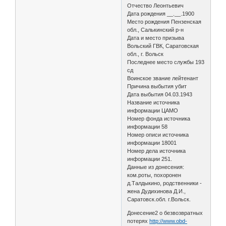
Отчество Леонтьевич
Дата рождения __.__.1900
Место рождения Пензенская
обл., Салькинский р-н
Дата и место призыва
Вольский ГВК, Саратовская
обл., г. Вольск
Последнее место службы 193
сд
Воинское звание лейтенант
Причина выбытия убит
Дата выбытия 04.03.1943
Название источника
информации ЦАМО
Номер фонда источника
информации 58
Номер описи источника
информации 18001
Номер дела источника
информации 251.
Данные из донесения:
ком.роты, похоронен
д.Талдыкино, родственники -
жена Дудихинова Д.И.,
Саратовск.обл. г.Вольск.
Донесение2 о безвозвратных
потерях
http://www.obd-