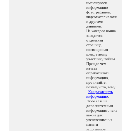
имеющуюся
информацию
фотографиями,
видеоматериалами
и другими
данными.
На каждого воина
заводится
отдельная
страница,
посвященная
конкретному
участнику войны.
Прежде чем
начать
обрабатывать
информацию,
прочитайте,
пожалуйста, тему
-
Как размещать
информацию
.
Любая Ваша
дополнительная
информация очень
важна для
увековечивания
памяти
защитников