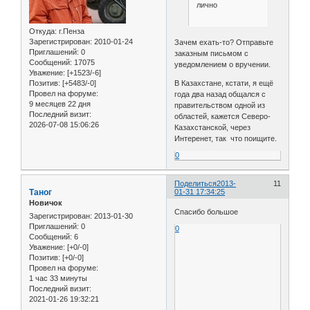
лично
Откуда:
г.Пенза
Зарегистрирован
: 2010-01-24
Зачем ехать-то? Отправьте
Приглашений:
0
заказным письмом с
Сообщений:
17075
уведомлением о вручении.
Уважение:
[+1523/-6]
Позитив:
[+5483/-0]
В Казахстане, кстати, я ещё
Провел на форуме:
года два назад общался с
9 месяцев 22 дня
правительством одной из
Последний визит:
областей, кажется Северо-
2026-07-08 15:06:26
Казахстанской, через
Интеренет, так что поищите.
0
Поделиться
2013-
11
Таног
01-31 17:34:25
Новичок
Спасибо большое
Зарегистрирован
: 2013-01-30
Приглашений:
0
0
Сообщений:
6
Уважение:
[+0/-0]
Позитив:
[+0/-0]
Провел на форуме:
1 час 33 минуты
Последний визит:
2021-01-26 19:32:21