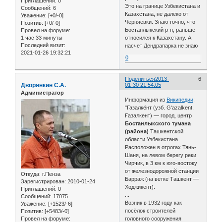
Приглашений:
0
Это на границе Узбекистана и
Сообщений:
6
Казахстана, не далеко от
Уважение:
[+0/-0]
Черняевки. Знаю точно, что
Позитив:
[+0/-0]
Бостанлыкский р-н, раньше
Провел на форуме:
1 час 33 минуты
относился к Казахстану. А
Последний визит:
насчет Дендрапарка не знаю
2021-01-26 19:32:21
0
Поделиться
2013-
6
Дворянкин С.А.
01-30 21:54:05
Администратор
Информация из
Википедии
:
"Газалке́нт (узб. G‘azalkent,
Ғазалкент) — город, центр
Бостанлыкского тумана
(района)
Ташкентской
области Узбекистана.
Расположен в отрогах Тянь-
Шаня, на левом берегу реки
Чирчик, в 3 км к юго-востоку
от железнодорожной станции
Откуда:
г.Пенза
Барраж (на ветке Ташкент —
Зарегистрирован
: 2010-01-24
Ходжикент).
Приглашений:
0
...
Сообщений:
17075
Возник в 1932 году как
Уважение:
[+1523/-6]
посёлок строителей
Позитив:
[+5483/-0]
Провел на форуме:
головного сооружения