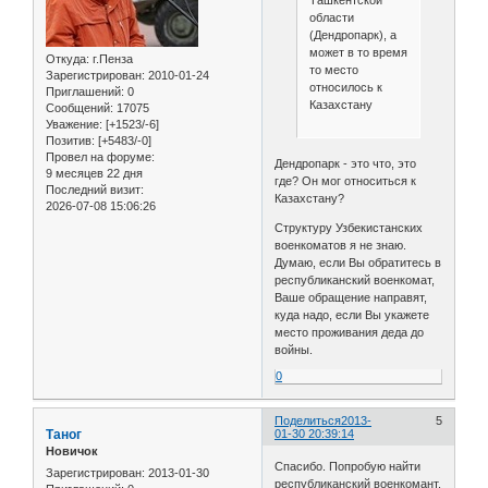
области
(Дендропарк), а
может в то время
Откуда:
г.Пенза
то место
Зарегистрирован
: 2010-01-24
относилось к
Приглашений:
0
Казахстану
Сообщений:
17075
Уважение:
[+1523/-6]
Позитив:
[+5483/-0]
Провел на форуме:
Дендропарк - это что, это
9 месяцев 22 дня
где? Он мог относиться к
Последний визит:
Казахстану?
2026-07-08 15:06:26
Структуру Узбекистанских
военкоматов я не знаю.
Думаю, если Вы обратитесь в
республиканский военкомат,
Ваше обращение направят,
куда надо, если Вы укажете
место проживания деда до
войны.
0
Поделиться
2013-
5
Таног
01-30 20:39:14
Новичок
Спасибо. Попробую найти
Зарегистрирован
: 2013-01-30
республиканский военкомант.