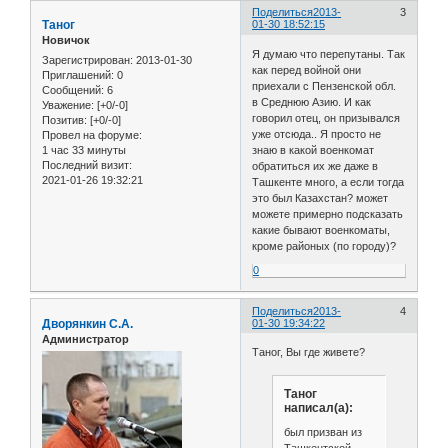
Поделиться
2013-
3
Таног
01-30 18:52:15
Новичок
Я думаю что перепутаны. Так
Зарегистрирован
: 2013-01-30
как перед войной они
Приглашений:
0
приехали с Пензенской обл.
Сообщений:
6
в Среднюю Азию. И как
Уважение:
[+0/-0]
говорил отец, он призывался
Позитив:
[+0/-0]
уже отсюда.. Я просто не
Провел на форуме:
1 час 33 минуты
знаю в какой военкомат
Последний визит:
обратиться их же даже в
2021-01-26 19:32:21
Ташкенте много, а если тогда
это был Казахстан? может
можете примерно подсказать
какие бывают военкоматы,
кроме районых (по городу)?
0
Поделиться
2013-
4
Дворянкин С.А.
01-30 19:34:22
Администратор
Таног, Вы где живете?
Таног
написал(а):
был призван из
Ташкентской