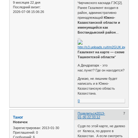
9 месяцев 22 дня
Чирчикского каскада ГЭС[2].
Последний визит:
Ранее Газалкент входил в
2026-07-08 15:06:26
район, административно
принадлежащий
Южно-
Казахстанской области и
именующийся как
Бостандыкский район
...
...
Газалкент на карте — схеме
Ташкентской области
"
А Дендрапарк - это
нас.пункт? Где он находится?
Думаю, не лишним будет
написать и в Южно-
Казахстанскую область
Казахстана.
0
Поделиться
2013-
7
Таног
01-30 22:33:12
Новичок
Судя по этой карте, не далеко
Зарегистрирован
: 2013-01-30
от Келеса, по дороге в
Приглашений:
0
Казахстан. А если смотреть
Сообщений:
6