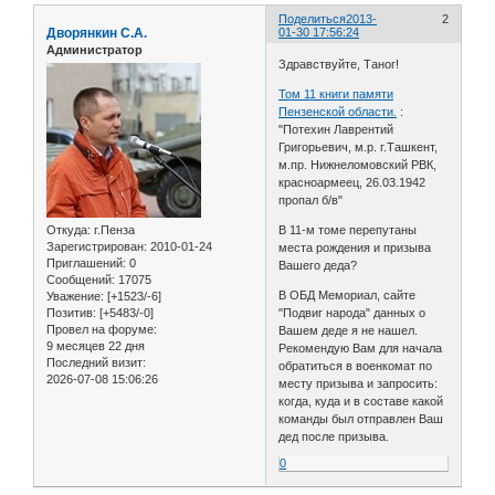
Поделиться
2013-
2
Дворянкин С.А.
01-30 17:56:24
Администратор
Здравствуйте, Таног!
Том 11 книги памяти
Пензенской области.
:
"Потехин Лаврентий
Григорьевич, м.р. г.Ташкент,
м.пр. Нижнеломовский РВК,
красноармеец, 26.03.1942
пропал б/в"
Откуда:
г.Пенза
В 11-м томе перепутаны
Зарегистрирован
: 2010-01-24
места рождения и призыва
Приглашений:
0
Вашего деда?
Сообщений:
17075
В ОБД Мемориал, сайте
Уважение:
[+1523/-6]
Позитив:
[+5483/-0]
"Подвиг народа" данных о
Провел на форуме:
Вашем деде я не нашел.
9 месяцев 22 дня
Рекомендую Вам для начала
Последний визит:
обратиться в военкомат по
2026-07-08 15:06:26
месту призыва и запросить:
когда, куда и в составе какой
команды был отправлен Ваш
дед после призыва.
0