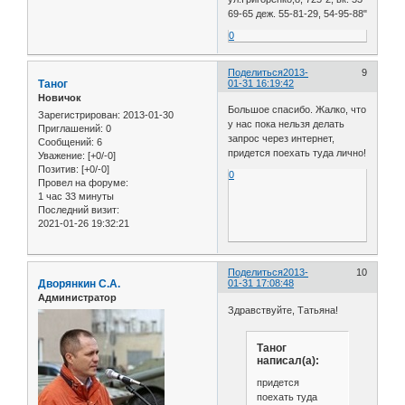
69-65 деж. 55-81-29, 54-95-88"
0
Поделиться
2013-
9
Таног
01-31 16:19:42
Новичок
Большое спасибо. Жалко, что
Зарегистрирован
: 2013-01-30
у нас пока нельзя делать
Приглашений:
0
запрос через интернет,
Сообщений:
6
придется поехать туда лично!
Уважение:
[+0/-0]
Позитив:
[+0/-0]
0
Провел на форуме:
1 час 33 минуты
Последний визит:
2021-01-26 19:32:21
Поделиться
2013-
10
Дворянкин С.А.
01-31 17:08:48
Администратор
Здравствуйте, Татьяна!
Таног
написал(а):
придется
поехать туда