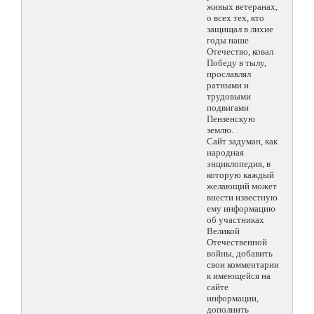
живых ветеранах,
о всех тех, кто
защищал в лихие
годы наше
Отечество, ковал
Победу в тылу,
прославлял
ратными и
трудовыми
подвигами
Пензенскую
землю.
Сайт задуман, как
народная
энциклопедия, в
которую каждый
желающий может
внести известную
ему информацию
об участниках
Великой
Отечественной
войны, добавить
свои комментарии
к имеющейся на
сайте
информации,
дополнить