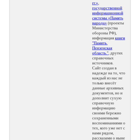
гг.»
,
государственной
информационной
системы «Память
народа»
(проекты
Министерства
обороны РФ),
информация
книги
"Память.
Пензенская
область."
, других
справочных
источников.
Сайт создан в
надежде на то, что
каждый из нас не
только внесёт
данные архивных
документов, но и
дополнит сухую
справочную
информацию
своими бережно
сохраненными
воспоминаниями о
тех, кого уже нет с
нами рядом,
рассказами о ныне