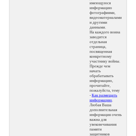
имеющуюся
информацию
фотографиями,
видеоматериалами
и другими
данными.
На каждого воина
заводится
отдельная
страница,
посвященная
конкретному
участнику войны.
Прежде чем
начать
обрабатывать
информацию,
прочитайте,
пожалуйста, тему
-
Как размещать
информацию
.
Любая Ваша
дополнительная
информация очень
важна для
увековечивания
памяти
защитников