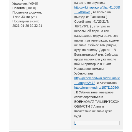
на фото со спутника
Уважение:
[+0/-0]
http://wikimapia.org/#lat=41.388051&
Позитив:
[+0/-0]
… =0&m=b
, то прямо на
Провел на форуме:
1 час 33 минуты
выезде из Ташкента (
Последний визит:
Coordinates: 41°23'21"N
2021-01-26 19:32:21
69°17'9"E ) , это просто
небольшой парк , а как
называлось округа возле это
парка , где жили люди, а даже
не знаю. Сейчас там рядом,
судя по снимку Дархан. В
Бостанлыкский р-н, бабушка
вроде переехала уже после
войны примерно в 1948г .
Нашла военкоматы
Узбекистана
http://peopleandwar.ru/forum/viewtopic.
… amp;t=2472
и Казахстана
http://forum.vgd.ru/187/11208/0.htm
. В Узбекистане ,наверное
стоит обратиться в
ВОЕНКОМАТ ТАШКЕНТСКОЙ
ОБЛАСТИ ? А вот в
Казахстане не знаю даже
куда .
0