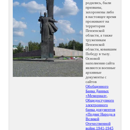
родились, были
призваны,
захоронены либо
в настоящее время
проживают на
территории
Пензенской
области, а также
труженикам
Пензенской
области, ковавшим
Победу в тылу.
Основой
наполнения сайта
являются военные
архивные
документы с
сайтов
Обобщенного
Банка Данных
«Мемориал»
,
Общедоступного
электронного
банка документов
«Подвиг Народа в
Великой
Отечественной
войне 1941-1945