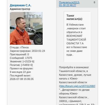
Поделиться
2013-
8
Дворянкин С.А.
01-30 22:46:27
Администратор
Таног
написал(а):
В Узбекистане
,наверное стоит
обратиться в
ВОЕНКОМАТ
ТАШКЕНТСКОЙ
ОБЛАСТИ ? А
вот в Казахстане
Откуда:
г.Пенза
не знаю даже
Зарегистрирован
: 2010-01-24
Приглашений:
0
куда .
Сообщений:
17075
Уважение:
[+1523/-6]
Позитив:
[+5483/-0]
Попробуйте в военкомат
Провел на форуме:
Ташкентской области, в
9 месяцев 22 дня
Казахстане, думаю, лучше
Последний визит:
начать с Южно-
2026-07-08 15:06:26
Казахстанской области
(
http://forum.vgd.ru/187/11208/0.htm
):
"...Департамент по делам
обороны Южно-
Казахстанской области ,
160011, г.Шымкент,
ул.Григоренко,8, 725-2, вк. 53-