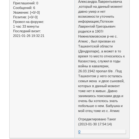
Александра Лаврентьевича
Приглашений:
0
,который на данный момент
Сообщений:
6
давно умер и нет
Уважение:
[+0/-0]
возможности уточнить
Позитив:
[+0/-0]
информацию,Потехин
Провел на форуме:
1 час 33 минуты
Лаврентий Григорьевич
Последний визит:
родился в 1907г
2021-01-26 19:32:21
Нижнеломовском р-не с.
Атмис , был призван из
Ташкентской области
(Дендропарк), а может в то
время то место относилось к
Казахстану, служил в годы
войны в кавалерии,
26.03.1942 пропал б/в . Под
Ташкентом у него осталась
семья жена и двое сыновей,
которых в данный момент
тоже нет в живых. Давно
занимаюсь поисками деда и
очень бы хотелось знать
побольше о нем. Бабушка и
мой отец тоже из с. Атмис
Отредактировано Таног
(2013-01-30 17:54:14)
0