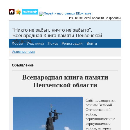
Из Пензенской области на фронты Великой
"Никто не забыт, ничто не забыто".
Всенародная Книга памяти Пензенской
области.
Форум
Участники
Поиск
Регистрация
Войти
Активные темы
Объявление
Всенародная книга памяти
Пензенской области
Сайт посвящается
воинам Великой
Отечественной
войны,
вернувшимся и не
вернувшимся с
войны, которые