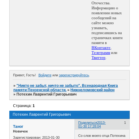
Отечества.
Информацию о
появлении новых
сообщений на
сайте можно
узнавать,
подписавшись на
страничках книги
памяти в
ВКонтакте
,
Телеграмм
или
Твиттер
.
Привет, Гость!
Войдите
или
зарегистрируйтесь
.
»
"Никто не забыт, ничто не забыто". Всенародная Книга
памяти Пензенской области.
»
Нижнеломовский район
»
Потехин Лаврентий Григорьевич
Страница:
1
Потехин Лаврентий Григорьевич
Поделиться
2013-
1
Таног
01-30 17:28:04
Новичок
Со слов моего отца Потехина
Зарегистрирован
: 2013-01-30