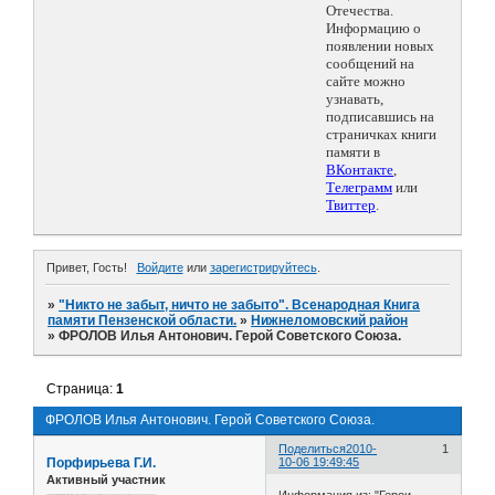
Отечества.
Информацию о
появлении новых
сообщений на
сайте можно
узнавать,
подписавшись на
страничках книги
памяти в
ВКонтакте
,
Телеграмм
или
Твиттер
.
Привет, Гость!
Войдите
или
зарегистрируйтесь
.
»
"Никто не забыт, ничто не забыто". Всенародная Книга
памяти Пензенской области.
»
Нижнеломовский район
»
ФРОЛОВ Илья Антонович. Герой Советского Союза.
Страница:
1
ФРОЛОВ Илья Антонович. Герой Советского Союза.
Поделиться
2010-
1
Порфирьева Г.И.
10-06 19:49:45
Активный участник
Информация из: "Герои