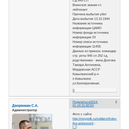
СД 945 СП
Воинское звание ст.
лейтенант
Причина выбытия убит
Дата выбытия 13.10.1944
Название источника
информации ЦАМО
Номер фонда источника
информации 33
Номер описи источника
информации 11458.
Данные из приказа: командир
стр. роты 945 сп 262 сд,
родственники - жена Долгова
Тамара Антоновна,
Мордовская АССР
Ковылкинский р-н
п.Ковылкино
ул.Кооперативная.
0
Поделиться
2014-
3
Дворянкин С.А.
01-24 21:00:53
Администратор
Фото с сайта
http://moypolk.ru/soldiers/frolov-
ilya-antonovich
: