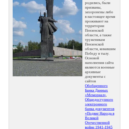
родились, были
призваны,
захоронены либо
в настоящее время
проживают на
территории
Пензенской
области, а также
труженикам
Пензенской
области, ковавшим
Победу в тылу.
Основой
наполнения сайта
являются военные
архивные
документы с
сайтов
Обобщенного
Банка Данных
«Мемориал»
,
Общедоступного
электронного
банка документов
«Подвиг Народа в
Великой
Отечественной
войне 1941-1945