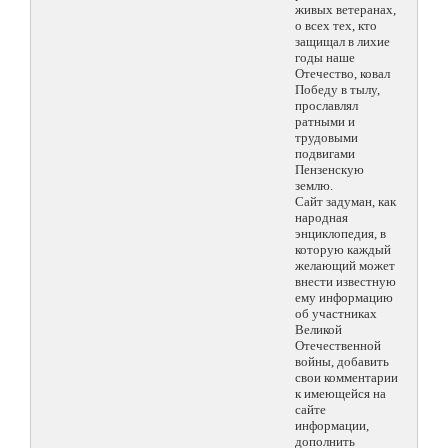
живых ветеранах,
о всех тех, кто
защищал в лихие
годы наше
Отечество, ковал
Победу в тылу,
прославлял
ратными и
трудовыми
подвигами
Пензенскую
землю.
Сайт задуман, как
народная
энциклопедия, в
которую каждый
желающий может
внести известную
ему информацию
об участниках
Великой
Отечественной
войны, добавить
свои комментарии
к имеющейся на
сайте
информации,
дополнить