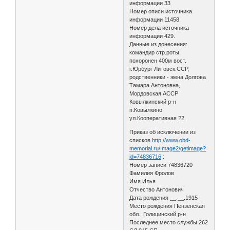
информации 33
Номер описи источника
информации 11458
Номер дела источника
информации 429.
Данные из донесения:
командир стр.роты,
похоронен 400м вост.
г.Юрбург Литовск.ССР,
родственники - жена Долгова
Тамара Антоновна,
Мордовская АССР
Ковылкинский р-н
п.Ковылкино
ул.Кооперативная ?2.
Приказ об исключении из
списков
http://www.obd-
memorial.ru/Image2/getimage?
id=74836716
:
Номер записи 74836720
Фамилия Фролов
Имя Илья
Отчество Антонович
Дата рождения __.__.1915
Место рождения Пензенская
обл., Голицинский р-н
Последнее место службы 262