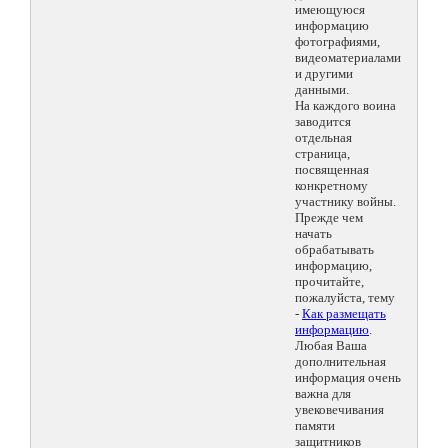
имеющуюся
информацию
фотографиями,
видеоматериалами
и другими
данными.
На каждого воина
заводится
отдельная
страница,
посвященная
конкретному
участнику войны.
Прежде чем
начать
обрабатывать
информацию,
прочитайте,
пожалуйста, тему
-
Как размещать
информацию
.
Любая Ваша
дополнительная
информация очень
важна для
увековечивания
памяти
защитников