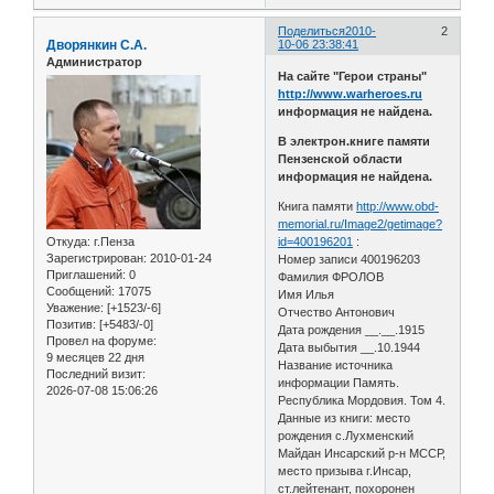
Поделиться
2010-
2
Дворянкин С.А.
10-06 23:38:41
Администратор
На сайте "Герои страны"
http://www.warheroes.ru
информация не найдена.
В электрон.книге памяти
Пензенской области
информация не найдена.
Книга памяти
http://www.obd-
memorial.ru/Image2/getimage?
Откуда:
г.Пенза
id=400196201
:
Зарегистрирован
: 2010-01-24
Номер записи 400196203
Приглашений:
0
Фамилия ФРОЛОВ
Сообщений:
17075
Имя Илья
Уважение:
[+1523/-6]
Отчество Антонович
Позитив:
[+5483/-0]
Дата рождения __.__.1915
Провел на форуме:
Дата выбытия __.10.1944
9 месяцев 22 дня
Название источника
Последний визит:
информации Память.
2026-07-08 15:06:26
Республика Мордовия. Том 4.
Данные из книги: место
рождения с.Лухменский
Майдан Инсарский р-н МССР,
место призыва г.Инсар,
ст.лейтенант, похоронен