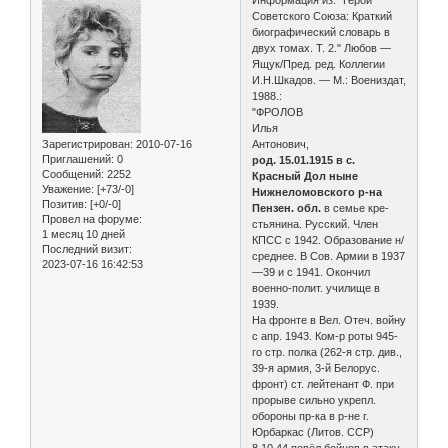
Советского Союза: Краткий
биографический словарь в
двух томах. Т. 2." Любов —
Ящук/Пред. ред. Коллегии
И.Н.Шкадов. — М.: Воениздат,
1988.:
"ФРОЛОВ
Илья
Зарегистрирован
: 2010-07-16
Антонович,
Приглашений:
0
род. 15.01.1915 в с.
Сообщений:
2252
Красный Дол ныне
Уважение:
[+73/-0]
Нижнеломовского р-на
Позитив:
[+0/-0]
Пензен. обл.
в семье кре­
Провел на форуме:
стьянина. Русский. Член
1 месяц 10 дней
КПСС с 1942. Образование н/
Последний визит:
среднее. В Сов. Армии в 1937
2023-07-16 16:42:53
—39 и с 1941. Окончил
военно-полит. училище в
1939.
На фронте в Вел. Отеч. войну
с апр. 1943. Ком-р роты 945-
го стр. полка (262-я стр. див.,
39-я армия, 3-й Белорус.
фронт) ст. лейтенант Ф. при
прорыве сильно укрепл.
обороны пр-ка в р-не г.
Юрбаркас (Литов. ССР)
8.10.44 повёл бойцов в атаку.