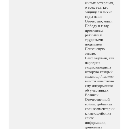
живых ветеранах,
о всех тех, кто
защищал в лихие
годы наше
Отечество, ковал
Победу в тылу,
прославлял
ратными и
трудовыми
подвигами
Пензенскую
землю.
Сайт задуман, как
народная
энциклопедия, в
которую каждый
желающий может
внести известную
ему информацию
об участниках
Великой
Отечественной
войны, добавить
свои комментарии
к имеющейся на
сайте
информации,
дополнить