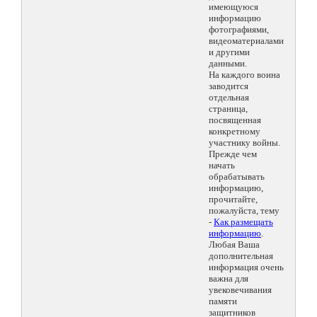
имеющуюся
информацию
фотографиями,
видеоматериалами
и другими
данными.
На каждого воина
заводится
отдельная
страница,
посвященная
конкретному
участнику войны.
Прежде чем
начать
обрабатывать
информацию,
прочитайте,
пожалуйста, тему
-
Как размещать
информацию
.
Любая Ваша
дополнительная
информация очень
важна для
увековечивания
памяти
защитников