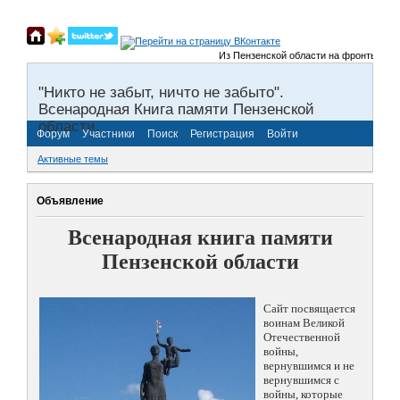
Из Пензенской области на фронты Велико
"Никто не забыт, ничто не забыто".
Всенародная Книга памяти Пензенской
области.
Форум
Участники
Поиск
Регистрация
Войти
Активные темы
Объявление
Всенародная книга памяти
Пензенской области
Сайт посвящается
воинам Великой
Отечественной
войны,
вернувшимся и не
вернувшимся с
войны, которые