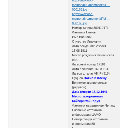
http://www.obd-
memorial.ru/memorial/ful …
000165.jpg
http://www.obd-
memorial.ru/memorial/ful …
000166.jpg
Номер записи 300119171
Фамилия Немов
Имя Василий
Отчество Иванович
Дата рождения/Возраст
15.08.1911
Место рождения Пензенская
обл.
Лагерный номер 17181
Дата пленения 16.08.1941
Лагерь шталаг VIII F (318)
Судьба
Погиб в плену
Воинское звание солдат
(рядовой)
Дата смерти 13.12.1941
Место захоронения
Кайзерштайнбрух
Фамилия на латинице Nemow
Название источника
информации ЦАМО
Номер фонда источника
информации 58