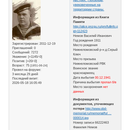
увековеченные на
территоррии страны.
Информация из Книги
Памяти
http://alice.pnzgu.ru/pm/fullinfo.php?
id=112423
Немов Василий Иванович
Год рождения 1911
Зарегистрирован
: 2011-12-19
Место рождения
Приглашений:
0
Нижнеломовский р-н д.Серый
Сообщений:
7272
Ключ
Уважение:
[+1145/-0]
Место призыва
Позитив:
[+20/-0]
Нижнеломовский РВК
Возраст:
75
[1951-06-24]
Воинское звание
Провел на форуме:
красноармеец
3 месяца 29 дней
Дата выбытия
00.12.1941
Последний визит:
Причина выбытия
пропал б/в
2026-05-18 16:05:49
Место захоронения
нет
данных
Информация из
документов, уточняющих
потери
http://www.obd-
memorial.ru/memorial/ful …
000014.jpg
Номер записи 66222463
Фамилия Немов