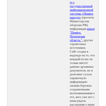
гг.»
,
государственной
информационной
системы «Память
народа»
(проекты
Министерства
обороны РФ),
информация
книги
"Память.
Пензенская
область."
, других
справочных
источников.
Сайт создан в
надежде на то, что
каждый из нас не
только внесёт
данные архивных
документов, но и
дополнит сухую
справочную
информацию
своими бережно
сохраненными
воспоминаниями о
тех, кого уже нет с
нами рядом,
рассказами о ныне