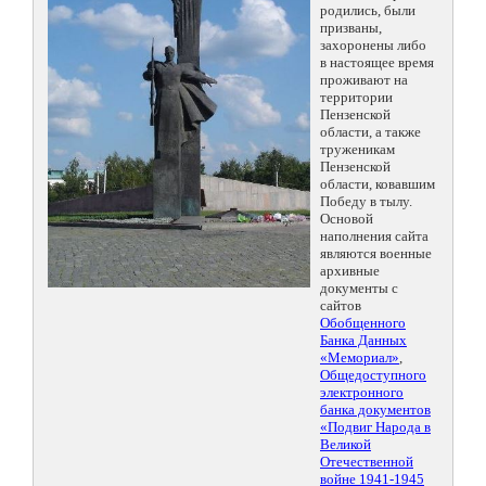
родились, были
призваны,
захоронены либо
в настоящее время
проживают на
территории
Пензенской
области, а также
труженикам
Пензенской
области, ковавшим
Победу в тылу.
Основой
наполнения сайта
являются военные
архивные
документы с
сайтов
Обобщенного
Банка Данных
«Мемориал»
,
Общедоступного
электронного
банка документов
«Подвиг Народа в
Великой
Отечественной
войне 1941-1945