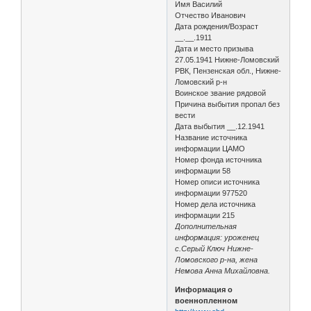
Имя Василий
Отчество Иванович
Дата рождения/Возраст
__.__.1911
Дата и место призыва
27.05.1941 Нижне-Ломовский
РВК, Пензенская обл., Нижне-
Ломовский р-н
Воинское звание рядовой
Причина выбытия пропал без
вести
Дата выбытия __.12.1941
Название источника
информации ЦАМО
Номер фонда источника
информации 58
Номер описи источника
информации 977520
Номер дела источника
информации 215
Дополнительная
информация: уроженец
с.Серый Ключ Нижне-
Ломовского р-на, жена
Немова Анна Михайловна.
Информация о
военнопленном