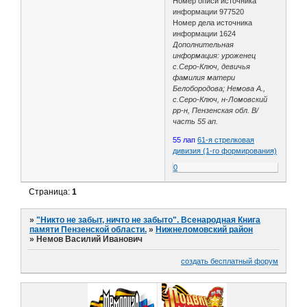
Номер описи источника
информации 977520
Номер дела источника
информации 1624
Дополнительная
информация: уроженец
с.Серо-Ключ, девичья
фамилия матери
Белобородова; Немова А.,
с.Серо-Ключ, н-Ломовский
рр-н, Пензенская обл. В/
часть 55 ап.
55 лап
61-я стрелковая
дивизия (1-го формирования)
0
Страница:
1
»
"Никто не забыт, ничто не забыто". Всенародная Книга
памяти Пензенской области.
»
Нижнеломовский район
»
Немов Василий Иванович
создать бесплатный форум