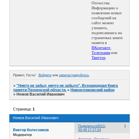
Отечества.
Информацию о
появлении новых
сообщений на
сайте можно
узнавать,
подписавшись на
страничках книги
памяти в
ВКонтакте
,
Телеграмм
или
Твиттер
.
Привет, Гость!
Войдите
или
зарегистрируйтесь
.
»
"Никто не забыт, ничто не забыто". Всенародная Книга
памяти Пензенской области.
»
Нижнеломовский район
»
Немов Василий Иванович
Страница:
1
Немов Василий Иванович
Поделиться
2013-
1
Виктор Колесников
02-09 17:17:14
Модератор
Австрия. ,Пензенцы,