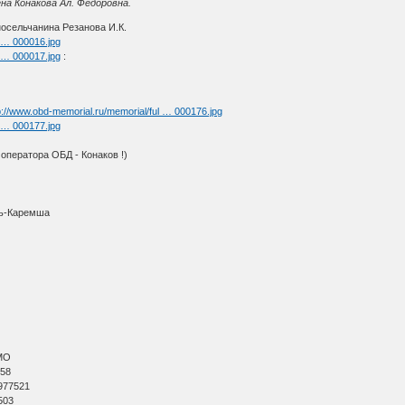
на Конакова Ал. Федоровна.
осельчанина Резанова И.К.
l … 000016.jpg
l … 000017.jpg
:
p://www.obd-memorial.ru/memorial/ful … 000176.jpg
l … 000177.jpg
оператора ОБД - Конаков !)
ть-Каремша
МО
 58
977521
503