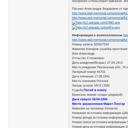
похоронен г.Рольсберг/Германия/. Же
Письмо Александре Федоровне от одн
http://www.obd-memorial.ru/memorial/fu
http://www.obd-memorial.ru/memorial/fu
Информация о военнопленном
htt
http://www.obd-memorial.ru/memorial/fu
Номер записи 300657544
Фамилия Комаров (ошибка прочтения 
Имя Александр
Отчество Степанович
Дата рождения/Возраст 27.04.1913
Место рождения Пензенская обл., Ус
Лагерный номер 44701
Дата пленения 17.08.1941
Место пленения Рогачев
Лагерь шталаг VIII E (308)
Судьба
Погиб в плену
Воинское звание солдат (рядовой)
Дата смерти 18.04.1944
Место захоронения Маркт Понгау
Фамилия на латинице Komarow
Название источника информации ЦА
Номер фонда источника информации
Номер описи источника информации 
Номер дела источника информации 1