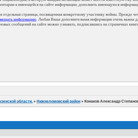
мментарии к имеющейся на сайте информации, дополнить имеющуюся информа
ся отдельная страница, посвященная конкретному участнику войны. Прежде ч
змещать информацию
. Любая Ваша дополнительная информация очень важна дл
овых сообщений на сайте можно узнавать, подписавшись на страничках книг
нзенской области.
»
Нижнеломовский район
»
Конаков Александр Степано