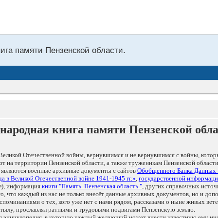
нига памяти Пензенской области.
народная книга памяти Пензенской обл
Великой Отечественной войны, вернувшимся и не вернувшимся с войны, котор
т на территории Пензенской области, а также труженикам Пензенской области
 являются военные архивные документы с сайтов
Обобщенного Банка Данных
а в Великой Отечественной войне 1941-1945 гг.»
,
государственной информаци
), информация
книги "Память. Пензенская область."
, других справочных источ
 то, что каждый из нас не только внесёт данные архивных документов, но и 
оминаниями о тех, кого уже нет с нами рядом, рассказами о ныне живых ветер
в тылу, прославлял ратными и трудовыми подвигами Пензенскую землю.
ая энциклопедия, в которую каждый желающий может внести известную ему и