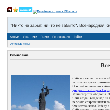
"Никто не забыт, ничто не забыто". Всенародная К
Форум
Участники
Поиск
Регистрация
Войти
Активные темы
Объявление
Все
Сайт посвящается воинам 
настоящее время проживаю
Основой наполнения сайта
документов «Подвиг Народ
Министерства обороны РФ
Сайт создан в надежде на
бережно сохраненными восп
Отечество, ковал Победу 
Сайт задуман, как народн