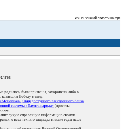
Из Пензенской области на фронты Вели
асти
ые родились, были призваны, захоронены либо в
, ковавшим Победу в тылу.
 «Мемориал»
,
Общедоступного электронного банка
онной системы «Память народа»
(проекты
ников.
дополнит сухую справочную информацию своими
анах, о всех тех, кто защищал в лихие годы наше
нформацию об участниках Великой Отечественной