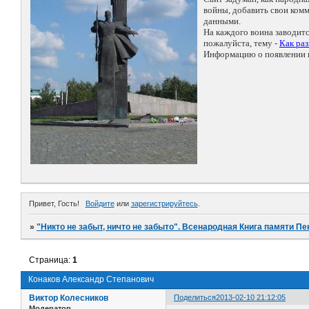
войны, добавить свои ко
данными.
На каждого воина заводит
пожалуйста, тему -
Как ра
Информацию о появлении н
Привет, Гость!
Войдите
или
зарегистрируйтесь
.
»
"Никто не забыт, ничто не забыто". Всенародная Книга памяти Пе
Страница:
1
Конаков Александр Степанович
Виктор Колесников
Поделиться
2013-02-10 21:12:05
Модератор