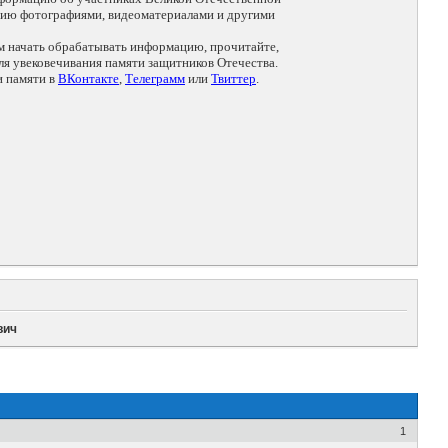
цию фотографиями, видеоматериалами и другими
ем начать обрабатывать информацию, прочитайте,
я увековечивания памяти защитников Отечества.
и памяти в
ВКонтакте
,
Телеграмм
или
Твиттер
.
вич
1