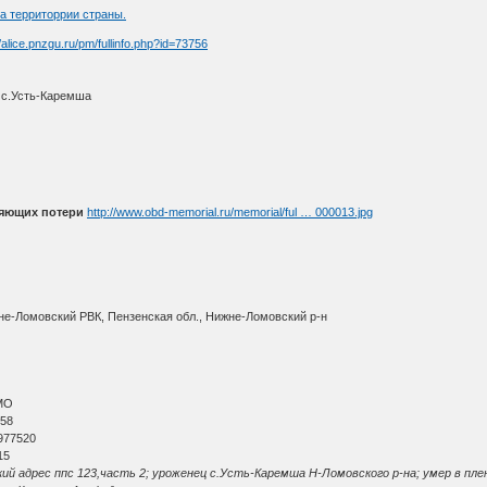
а территоррии страны.
//alice.pnzgu.ru/pm/fullinfo.php?id=73756
 с.Усть-Каремша
няющих потери
http://www.obd-memorial.ru/memorial/ful … 000013.jpg
не-Ломовский РВК, Пензенская обл., Нижне-Ломовский р-н
МО
 58
977520
15
й адрес ппс 123,часть 2; уроженец с.Усть-Каремша Н-Ломовского р-на; умер в плену