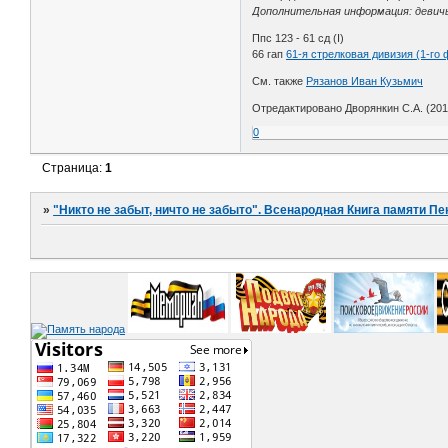
Дополнительная информация: девичья
Ппс 123 - 61 сд (I)
66 гап
61-я стрелковая дивизия (1-го
См. также
Рязанов Иван Кузьмич
Отредактировано Дворянкин С.А. (2013
0
Страница:
1
»
"Никто не забыт, ничто не забыто". Всенародная Книга памяти Пе