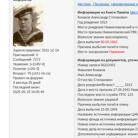
Австрия. ,Пензенцы, увековеченные н
Информация из Книги Памяти
http:
Конаков Александр Степанович
Год рождения 1913
Место рождения Нижнеломовский р-н
Место призыва Нижнеломовский РВК
Воинское звание красноармеец
Дата выбытия
00.05.1942
Причина выбытия погиб в плену
Зарегистрирован
: 2011-12-19
Место захоронения
Германия
Приглашений:
0
Сообщений:
7272
Информация из документов, уточ
Уважение:
[+1145/-0]
Номер записи 66222451
Позитив:
[+20/-0]
Фамилия Конаков
Возраст:
75
[1951-06-24]
Имя Александр
Провел на форуме:
Отчество Степанович
3 месяца 29 дней
Дата рождения/Возраст __.__.1913
Последний визит:
Дата и место призыва 27.05.1941 Ниж
2026-05-18 16:05:49
Последнее место службы ППС 123
Воинское звание рядовой
Причина выбытия погиб в плену
Дата выбытия 15.05.1944
Название источника информации ЦА
Номер фонда источника информации
Номер описи источника информации 
Номер дела источника информации 2
Дополнительная информация: воински