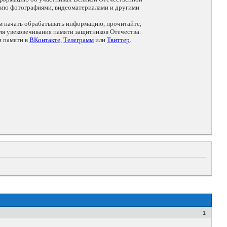
цию фотографиями, видеоматериалами и другими
ем начать обрабатывать информацию, прочитайте,
я увековечивания памяти защитников Отечества.
и памяти в
ВКонтакте
,
Телеграмм
или
Твиттер
.
1