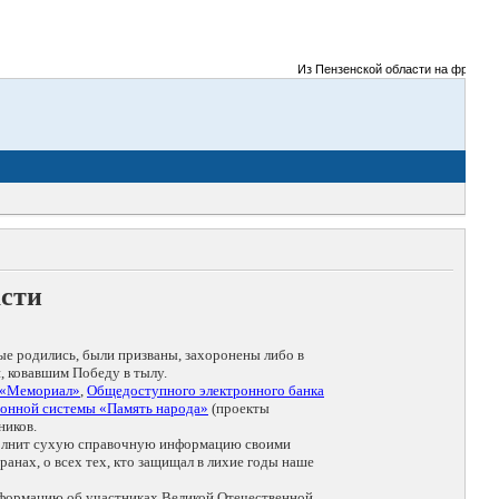
Из Пензенской области на фронты Ве
асти
ые родились, были призваны, захоронены либо в
, ковавшим Победу в тылу.
 «Мемориал»
,
Общедоступного электронного банка
онной системы «Память народа»
(проекты
ников.
дополнит сухую справочную информацию своими
анах, о всех тех, кто защищал в лихие годы наше
нформацию об участниках Великой Отечественной