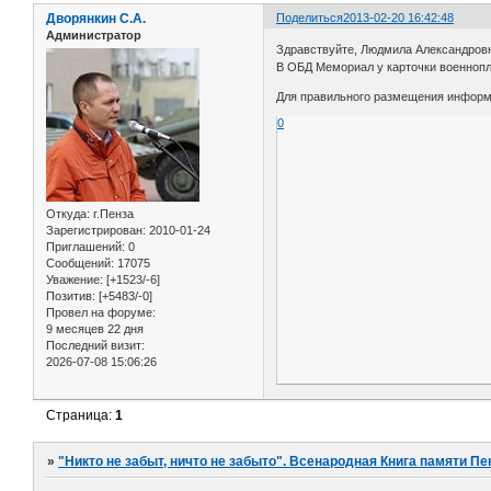
Дворянкин С.А.
Поделиться
2013-02-20 16:42:48
Администратор
Здравствуйте, Людмила Александров
В ОБД Мемориал у карточки военнопл
Для правильного размещения информ
0
Откуда:
г.Пенза
Зарегистрирован
: 2010-01-24
Приглашений:
0
Сообщений:
17075
Уважение:
[+1523/-6]
Позитив:
[+5483/-0]
Провел на форуме:
9 месяцев 22 дня
Последний визит:
2026-07-08 15:06:26
Страница:
1
»
"Никто не забыт, ничто не забыто". Всенародная Книга памяти Пе