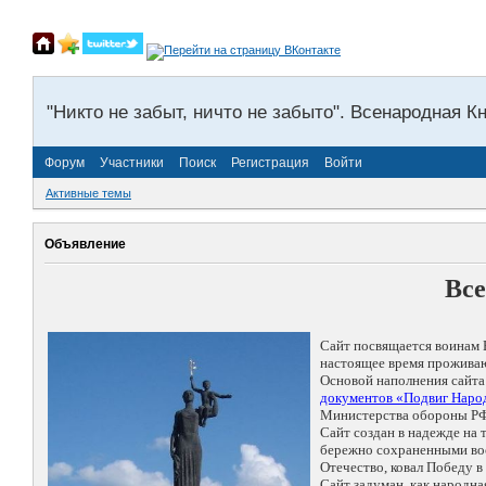
"Никто не забыт, ничто не забыто". Всенародная К
Форум
Участники
Поиск
Регистрация
Войти
Активные темы
Объявление
Все
Сайт посвящается воинам 
настоящее время проживаю
Основой наполнения сайта
документов «Подвиг Народ
Министерства обороны РФ
Сайт создан в надежде на
бережно сохраненными восп
Отечество, ковал Победу 
Сайт задуман, как народн