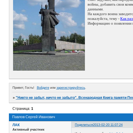
войны, добавить свои ко
данными.
На каждого воина заводит
пожалуйста, тему -
Как ра
Информацию о появлении н
Привет, Гость!
Войдите
или
зарегистрируйтесь
.
»
"Никто не забыт, ничто не забыто". Всенародная Книга памяти Пе
Страница:
1
Павлов Сергей Иванович
ЛАК
Поделиться
2013-02-20 11:07:24
Активный участник