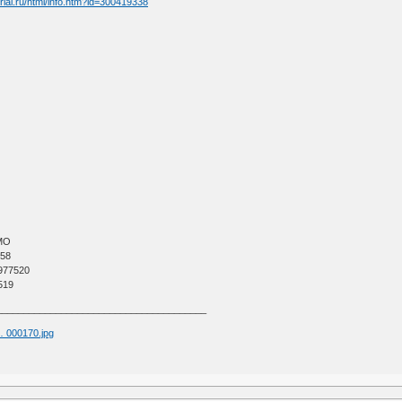
rial.ru/html/info.htm?id=300419338
МО
 58
977520
519
_______________________________________
 … 000170.jpg