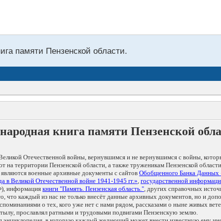
нига памяти Пензенской области.
народная книга памяти Пензенской обл
Великой Отечественной войны, вернувшимся и не вернувшимся с войны, котор
т на территории Пензенской области, а также труженикам Пензенской области
 являются военные архивные документы с сайтов
Обобщенного Банка Данных
а в Великой Отечественной войне 1941-1945 гг.»
,
государственной информаци
), информация
книги "Память. Пензенская область."
, других справочных источ
 то, что каждый из нас не только внесёт данные архивных документов, но и 
оминаниями о тех, кого уже нет с нами рядом, рассказами о ныне живых ветер
в тылу, прославлял ратными и трудовыми подвигами Пензенскую землю.
ая энциклопедия, в которую каждый желающий может внести известную ему и