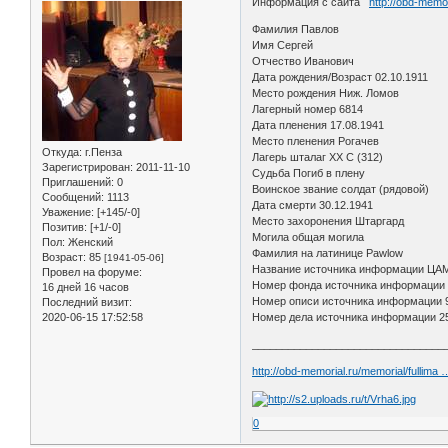
Информация с сайта
http://obd-memo
Фамилия Павлов
Имя Сергей
Отчество Иванович
Дата рождения/Возраст 02.10.1911
Место рождения Ниж. Ломов
Лагерный номер 6814
Дата пленения 17.08.1941
Место пленения Рогачев
Откуда:
г.Пенза
Лагерь шталаг XX C (312)
Зарегистрирован
: 2011-11-10
Судьба Погиб в плену
Приглашений:
0
Воинское звание солдат (рядовой)
Сообщений:
1113
Дата смерти 30.12.1941
Уважение:
[+145/-0]
Место захоронения Штаргард
Позитив:
[+1/-0]
Могила общая могила
Пол:
Женский
Фамилия на латинице Pawlow
Возраст:
85
[1941-05-06]
Название источника информации ЦА
Провел на форуме:
Номер фонда источника информации
16 дней 16 часов
Номер описи источника информации 
Последний визит:
2020-06-15 17:52:58
Номер дела источника информации 2
________________________________
http://obd-memorial.ru/memorial/fullima
0