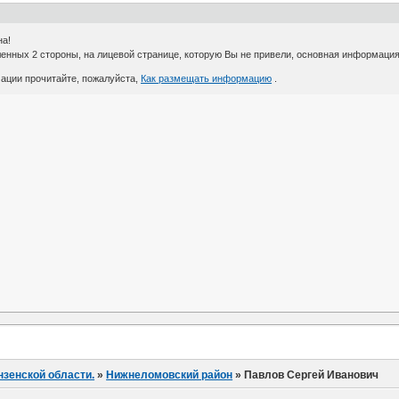
на!
енных 2 стороны, на лицевой странице, которую Вы не привели, основная информация
ации прочитайте, пожалуйста,
Как размещать информацию
.
нзенской области.
»
Нижнеломовский район
»
Павлов Сергей Иванович