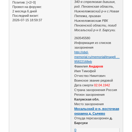
340-я стрелковая дивизия,
Позитив:
[+2/-0]
род. Пензенская область,
Провел на форуме:
2 месяца 6 дней
Нижнеломовский р-н с.Новая
Последний визит:
Пятема, призван
2026-07-15 18:59:37
Нижнеломовским РВК
Пензенской области, погиб
Мосальский р-н д. Барсуки.
260545580
Информация из списков
захоронения
http://obd-
memorial.ru/memorial/imageli …
95822168eb
Фамилия
Андаров
Имя Тимофей
Отчество Никитович
Воинское звание рядовой
Дата смерти
02.04.1942
Страна захоронения Россия
Регион захоронения
Калужская обл.
Место захоронения
Мосальский р-н, восточная
окраина д. Сычево
Откуда перезахоронен
д.
Барсуки
0