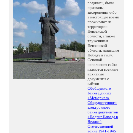
родились, были
призваны,
захоронены либо
в настоящее время
проживают на
территории
Пензенской
области, а также
труженикам
Пензенской
области, ковавшим
Победу в тылу.
Основой
наполнения сайта
являются военные
архивные
документы с
сайтов
Обобщенного
Банка Данных
«Мемориал»
,
Общедоступного
электронного
банка документов
«Подвиг Народа в
Великой
Отечественной
войне 1941-1945