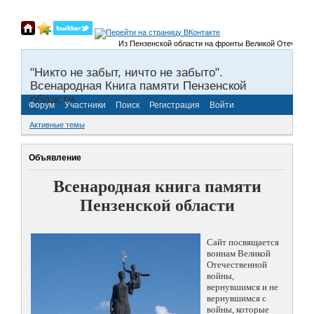
Из Пензенской области на фронты Великой Отечественно
"Никто не забыт, ничто не забыто".
Всенародная Книга памяти Пензенской
области.
Форум
Участники
Поиск
Регистрация
Войти
Активные темы
Объявление
Всенародная книга памяти
Пензенской области
Сайт посвящается
воинам Великой
Отечественной
войны,
вернувшимся и не
вернувшимся с
войны, которые