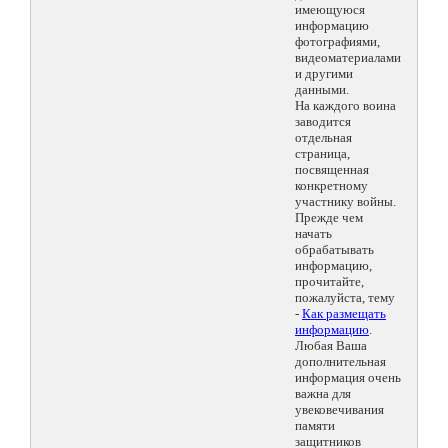
имеющуюся
информацию
фотографиями,
видеоматериалами
и другими
данными.
На каждого воина
заводится
отдельная
страница,
посвященная
конкретному
участнику войны.
Прежде чем
начать
обрабатывать
информацию,
прочитайте,
пожалуйста, тему
-
Как размещать
информацию
.
Любая Ваша
дополнительная
информация очень
важна для
увековечивания
памяти
защитников