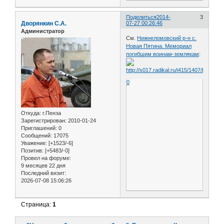
Поделиться
2014-
3
Дворянкин С.А.
07-27 00:26:46
Администратор
См.
Нижнеломовский р-н с.
Новая Пятина. Мемориал
погибшим воинам-землякам
:
0
Откуда:
г.Пенза
Зарегистрирован
: 2010-01-24
Приглашений:
0
Сообщений:
17075
Уважение:
[+1523/-6]
Позитив:
[+5483/-0]
Провел на форуме:
9 месяцев 22 дня
Последний визит:
2026-07-08 15:06:26
Страница:
1