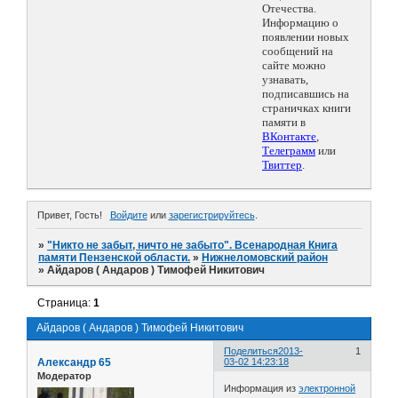
Отечества.
Информацию о
появлении новых
сообщений на
сайте можно
узнавать,
подписавшись на
страничках книги
памяти в
ВКонтакте
,
Телеграмм
или
Твиттер
.
Привет, Гость!
Войдите
или
зарегистрируйтесь
.
»
"Никто не забыт, ничто не забыто". Всенародная Книга
памяти Пензенской области.
»
Нижнеломовский район
»
Айдаров ( Андаров ) Тимофей Никитович
Страница:
1
Айдаров ( Андаров ) Тимофей Никитович
Поделиться
2013-
1
Александр 65
03-02 14:23:18
Модератор
Информация из
электронной