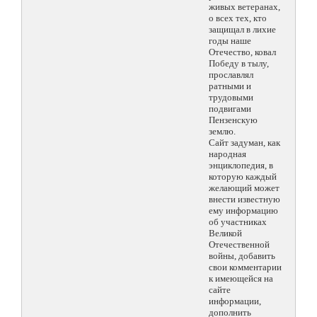
живых ветеранах,
о всех тех, кто
защищал в лихие
годы наше
Отечество, ковал
Победу в тылу,
прославлял
ратными и
трудовыми
подвигами
Пензенскую
землю.
Сайт задуман, как
народная
энциклопедия, в
которую каждый
желающий может
внести известную
ему информацию
об участниках
Великой
Отечественной
войны, добавить
свои комментарии
к имеющейся на
сайте
информации,
дополнить