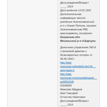
Дата рождения/Возраст
__.__.1914
Дата выбытия 14.02.1942
Дополнительная
информация: место
рождения Нижнеломовский
р-н с.Новая Пятина, призван
Нижнеломовским РВК,
красноармеец, похоронен
Калужская обл.
Мосальский р-н д.Барсуки
.
Донесение управления 340-й
стрелковой дивизии о
безвозвратных потерях от
06.06.1942 г
http://obd-
memorial.ru/html/info.htm?id …
amp;page=1
http://obd-
memorial.ru/memorial/imageli …
ac800101f0
51649594
Фамилия Айдаров
Имя Тимофей
Отчество Никитович
Дата рождения/Возраст
__.__.1914