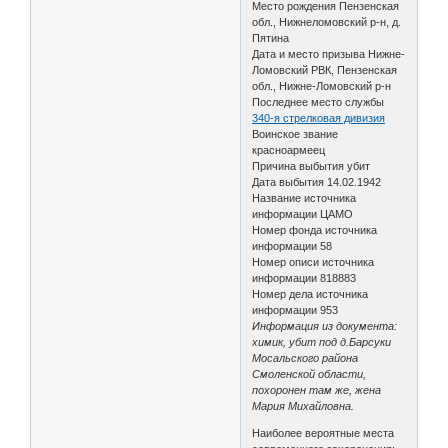
Место рождения Пензенская
обл., Нижнеломовский р-н, д.
Пятина
Дата и место призыва Нижне-
Ломовский РВК, Пензенская
обл., Нижне-Ломовский р-н
Последнее место службы
340-я стрелковая дивизия
Воинское звание
красноармеец
Причина выбытия убит
Дата выбытия 14.02.1942
Название источника
информации ЦАМО
Номер фонда источника
информации 58
Номер описи источника
информации 818883
Номер дела источника
информации 953
Информация из документа:
химик, убит под д.Барсуки
Мосальского района
Смоленской области,
похоронен там же, жена
Мария Михайловна.
Наиболее вероятные места