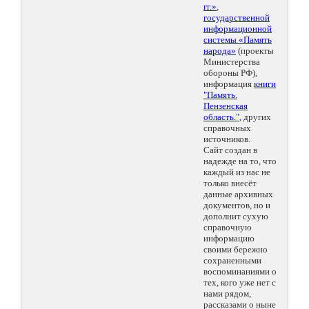
гг.»
,
государственной
информационной
системы «Память
народа»
(проекты
Министерства
обороны РФ),
информация
книги
"Память.
Пензенская
область."
, других
справочных
источников.
Сайт создан в
надежде на то, что
каждый из нас не
только внесёт
данные архивных
документов, но и
дополнит сухую
справочную
информацию
своими бережно
сохраненными
воспоминаниями о
тех, кого уже нет с
нами рядом,
рассказами о ныне