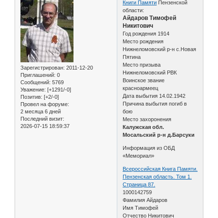
Книги Памяти
Пензенской
области:
Айдаров Тимофей
Никитович
Год рождения 1914
Место рождения
Нижнеломовский р-н с.Новая
Пятина
Место призыва
Зарегистрирован
: 2011-12-20
Нижнеломовский РВК
Приглашений:
0
Воинское звание
Сообщений:
5769
красноармеец
Уважение:
[+1291/-0]
Дата выбытия 14.02.1942
Позитив:
[+2/-0]
Причина выбытия погиб в
Провел на форуме:
2 месяца 6 дней
бою
Последний визит:
Место захоронения
2026-07-15 18:59:37
Калужская обл.
Мосальский р-н д.Барсуки
Информация из ОБД
«Мемориал»
Всероссийская Книга Памяти.
Пензенская область. Том 1.
Страница 87.
1000142759
Фамилия Айдаров
Имя Тимофей
Отчество Никитович