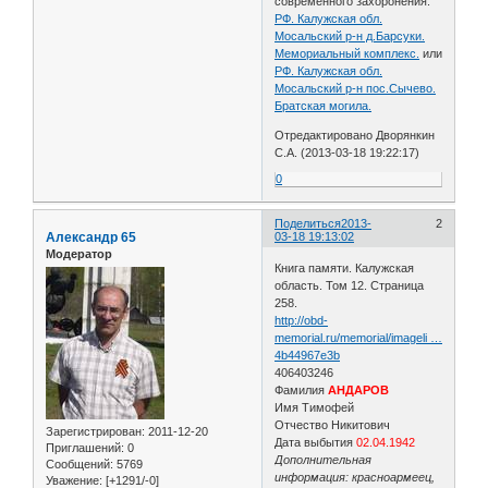
современного захоронения:
РФ. Калужская обл.
Мосальский р-н д.Барсуки.
Мемориальный комплекс.
или
РФ. Калужская обл.
Мосальский р-н пос.Сычево.
Братская могила.
Отредактировано Дворянкин
С.А. (2013-03-18 19:22:17)
0
Поделиться
2013-
2
Александр 65
03-18 19:13:02
Модератор
Книга памяти. Калужская
область. Том 12. Страница
258.
http://obd-
memorial.ru/memorial/imageli …
4b44967e3b
406403246
Фамилия
АНДАРОВ
Имя Тимофей
Отчество Никитович
Зарегистрирован
: 2011-12-20
Дата выбытия
02.04.1942
Приглашений:
0
Дополнительная
Сообщений:
5769
информация: красноармеец,
Уважение:
[+1291/-0]