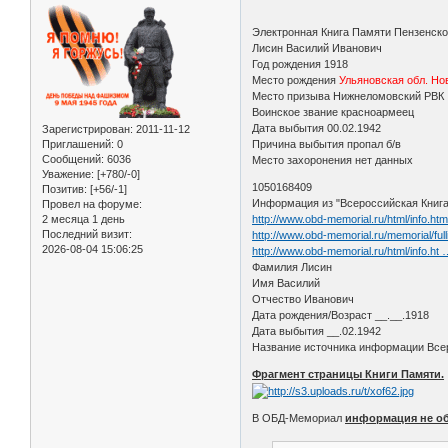
Электронная Книга Памяти Пензенско
Лисин Василий Иванович
Год рождения 1918
Место рождения
Ульяновская обл. Но
Место призыва Hижнеломовский РВК
Воинское звание красноармеец
Дата выбытия 00.02.1942
Зарегистрирован
: 2011-11-12
Приглашений:
0
Причина выбытия пропал б/в
Сообщений:
6036
Место захоронения нет данных
Уважение:
[+780/-0]
1050168409
Позитив:
[+56/-1]
Информация из "Всероссийская Книга 
Провел на форуме:
2 месяца 1 день
http://www.obd-memorial.ru/html/info.h
Последний визит:
http://www.obd-memorial.ru/memorial
2026-08-04 15:06:25
http://www.obd-memorial.ru/html/info.h
Фамилия Лисин
Имя Василий
Отчество Иванович
Дата рождения/Возраст __.__.1918
Дата выбытия __.02.1942
Название источника информации Всер
Фрагмент страницы Книги Памяти.
В ОБД-Мемориал
информация не о