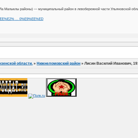
Яа Малыклы районы) — муниципальный район в левобережной части Ульяновской облас
i/%CD%EE%E2% … 0%E9%EE%ED
нзенской области.
»
Нижнеломовский район
»
Лисин Василий Иванович, 19