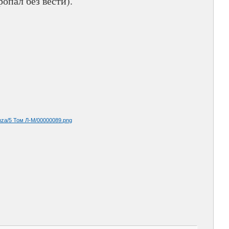
опал без вести).
nza/5 Том Л-М/00000089.png