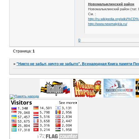
Новомалыклинский район
Новомалыклинский район (тат. 
См. :
http://ru.wikipedia.org/wik
http://www.newmalykla.ru/
0
Страница:
1
»
"Никто не забыт, ничто не забыто". Всенародная Книга памяти Пе