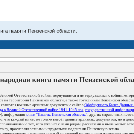
нига памяти Пензенской области.
народная книга памяти Пензенской обл
Великой Отечественной войны, вернувшимся и не вернувшимся с войны, котор
т на территории Пензенской области, а также труженикам Пензенской области
 являются военные архивные документы с сайтов
Обобщенного Банка Данных
а в Великой Отечественной войне 1941-1945 гг.»
,
государственной информаци
), информация
книги "Память. Пензенская область."
, других справочных источ
 то, что каждый из нас не только внесёт данные архивных документов, но и 
оминаниями о тех, кого уже нет с нами рядом, рассказами о ныне живых ветер
в тылу, прославлял ратными и трудовыми подвигами Пензенскую землю.
ая энциклопедия, в которую каждый желающий может внести известную ему и