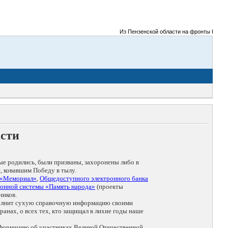
Из Пензенской области на фронты Великой 
асти
ые родились, были призваны, захоронены либо в
, ковавшим Победу в тылу.
 «Мемориал»
,
Общедоступного электронного банка
онной системы «Память народа»
(проекты
ников.
дополнит сухую справочную информацию своими
анах, о всех тех, кто защищал в лихие годы наше
нформацию об участниках Великой Отечественной