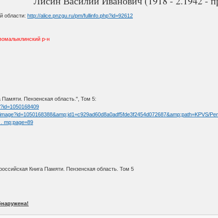
Лисин Василий Иванович (1918 - 2.1942 - пр
й области:
http://alice.pnzgu.ru/pm/fullinfo.php?id=92612
вомалыклинский р-н
Памяти. Пензенская область.", Том 5:
tm?id=1050168409
/fullimage?id=1050168388&amp;id1=c929ad60d8a0adf5fde3f2454d072687&amp;path=KPVS/Pe
t … mp;page=89
оссийская Книга Памяти. Пензенская область. Том 5
бнаружена!