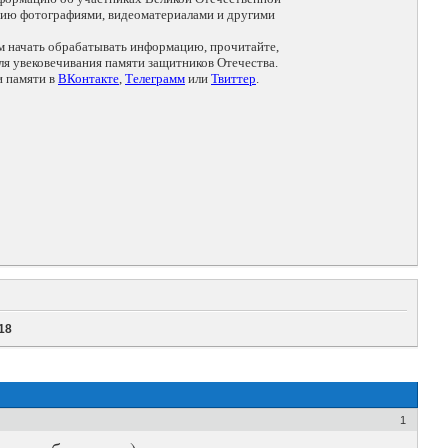
цию фотографиями, видеоматериалами и другими
ем начать обрабатывать информацию, прочитайте,
я увековечивания памяти защитников Отечества.
и памяти в
ВКонтакте
,
Телеграмм
или
Твиттер
.
18
1