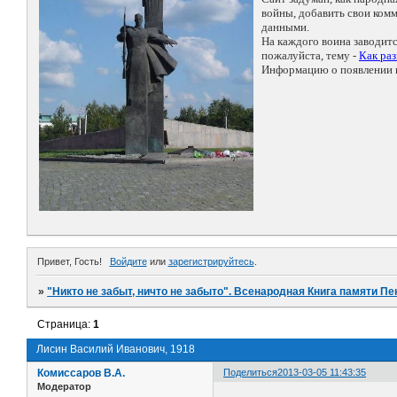
войны, добавить свои ко
данными.
На каждого воина заводит
пожалуйста, тему -
Как ра
Информацию о появлении н
Привет, Гость!
Войдите
или
зарегистрируйтесь
.
»
"Никто не забыт, ничто не забыто". Всенародная Книга памяти Пе
Страница:
1
Лисин Василий Иванович, 1918
Комиссаров В.А.
Поделиться
2013-03-05 11:43:35
Модератор