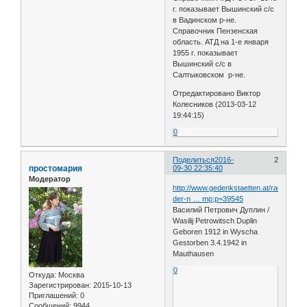
г. показывает Вышинский с/с
в Вадинском р-не.
Справочник Пензенская
область. АТД на 1-е января
1955 г. показывает
Вышинский с/с в
Салтыковском р-не.
Отредактировано Виктор
Колесников (2013-03-12
19:44:15)
0
Поделиться
2016-
2
простомария
09-30 22:35:40
Модератор
http://www.gedenkstaetten.at/raum-
der-n … mp;p=39545
Василий Петрович Дуплин /
Wasilij Petrowitsch Duplin
Geboren 1912 in Wyscha
Gestorben 3.4.1942 in
Mauthausen
0
Откуда:
Москва
Зарегистрирован
: 2015-10-13
Приглашений:
0
Сообщений:
9944