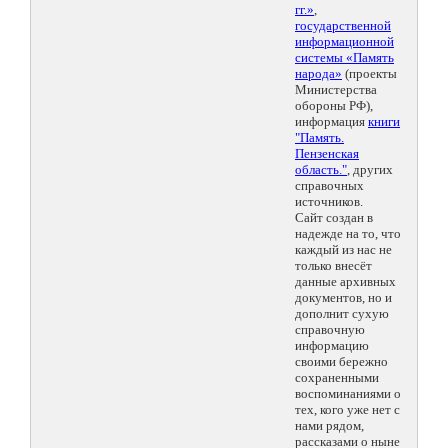
гг.»
,
государственной
информационной
системы «Память
народа»
(проекты
Министерства
обороны РФ),
информация
книги
"Память.
Пензенская
область."
, других
справочных
источников.
Сайт создан в
надежде на то, что
каждый из нас не
только внесёт
данные архивных
документов, но и
дополнит сухую
справочную
информацию
своими бережно
сохраненными
воспоминаниями о
тех, кого уже нет с
нами рядом,
рассказами о ныне