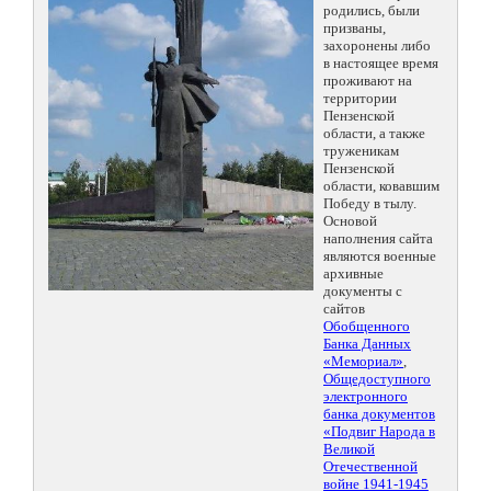
родились, были
призваны,
захоронены либо
в настоящее время
проживают на
территории
Пензенской
области, а также
труженикам
Пензенской
области, ковавшим
Победу в тылу.
Основой
наполнения сайта
являются военные
архивные
документы с
сайтов
Обобщенного
Банка Данных
«Мемориал»
,
Общедоступного
электронного
банка документов
«Подвиг Народа в
Великой
Отечественной
войне 1941-1945