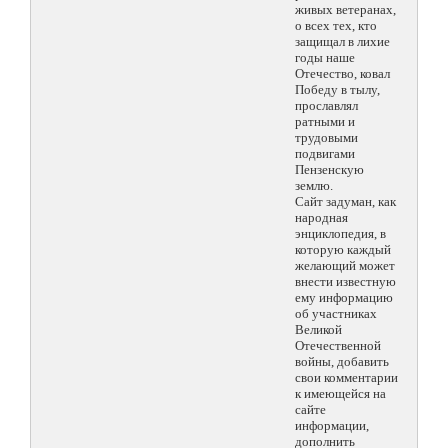
живых ветеранах,
о всех тех, кто
защищал в лихие
годы наше
Отечество, ковал
Победу в тылу,
прославлял
ратными и
трудовыми
подвигами
Пензенскую
землю.
Сайт задуман, как
народная
энциклопедия, в
которую каждый
желающий может
внести известную
ему информацию
об участниках
Великой
Отечественной
войны, добавить
свои комментарии
к имеющейся на
сайте
информации,
дополнить