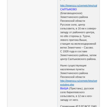
http://inpenza.ru/zemetchino/saltykovo.
САЛТЫКОВО
(Благовещенское)
Земетчинского района
Пензенской области
Русское село, центр
сельсовета, в 16 км к северо-
западу от районного центра,
по обе стороны р. Турчи,
левого притока Выши,
станция на железнодорожной
ветке Земетчино – Сасово.
С 1928 года в составе
Земетчинского района, затем
центр Салтыковского района.
Ныне существующие
населенные пункты
Земетчинского района
Пензенской области
http://inpenza.ru/zemetchino/settlements
existing.php
ВЫША
(Пристань), русское
село Кирилловского
сельсовета, в 12 км к юго-
западу от него.
Справочник АТД РСФСР 1940