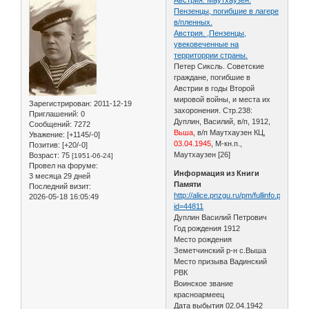
Пензенцы, погибшие в лагере
в/пленных.
Австрия. ,Пензенцы,
увековеченные на
территоррии страны.
Петер Сиксль. Советские
граждане, погибшие в
Австрии в годы Второй
мировой войны, и места их
Зарегистрирован
: 2011-12-19
захоронения. Стр.238:
Приглашений:
0
Дуплин, Василий, в/п, 1912,
Сообщений:
7272
Вьша
, в/п Маутхаузен КЦ,
Уважение:
[+1145/-0]
03.04.1945
, М-кн.п.,
Позитив:
[+20/-0]
Маутхаузен [26]
Возраст:
75
[1951-06-24]
Провел на форуме:
Информация из Книги
3 месяца 29 дней
Памяти
Последний визит:
http://alice.pnzgu.ru/pm/fullinfo.php?
2026-05-18 16:05:49
id=44811
Дуплин Василий Петрович
Год рождения 1912
Место рождения
Земетчинский р-н с.Выша
Место призыва Вадинский
РВК
Воинское звание
красноармеец
Дата выбытия 02.04.1942