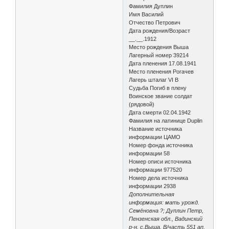
Фамилия Дуплин
Имя Василий
Отчество Петрович
Дата рождения/Возраст
__.__.1912
Место рождения Выша
Лагерный номер 39214
Дата пленения 17.08.1941
Место пленения Рогачев
Лагерь шталаг VI B
Судьба Погиб в плену
Воинское звание солдат
(рядовой)
Дата смерти 02.04.1942
Фамилия на латинице Duplin
Название источника
информации ЦАМО
Номер фонда источника
информации 58
Номер описи источника
информации 977520
Номер дела источника
информации 2938
Дополнительная
информация: мать урожд.
Семёновна ?; Дуплин Петр,
Пензенская обл., Вадинский
р-н, с.Выша. В/часть 551 ап.