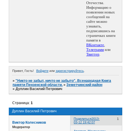
Отечества.
Информацию о
появлении новых
сообщений на
сайте можно
узнавать,
подписавшись на
страничках книги
памяти в
ВКонтакте
,
Телеграмм
или
Твиттер
.
Привет, Гость!
Войдите
или
зарегистрируйтесь
.
»
"Никто не забыт, ничто не забыто". Всенародная Книга
памяти Пензенской области.
»
Земетчинский район
»
Дуплин Василий Петрович
Страница:
1
Дуплин Василий Петрович
Поделиться
2013-
1
Виктор Колесников
03-12 19:42:07
Модератор
Австрия. Маутхаузен.