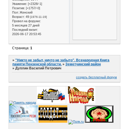
Уважение:
[+2328/-1]
Позитив:
[+1757/-0]
Пол:
Женский
Возраст:
49
[1976-11-19]
Провел на форуме:
5 месяцев 27 дней
Последний визит:
2026-06-17 20:53:45
Страница:
1
»
"Никто не забыт, ничто не забыто". Всенародная Книга
памяти Пензенской области.
»
Земетчинский район
»
Дуплин Василий Петрович
создать бесплатный форум