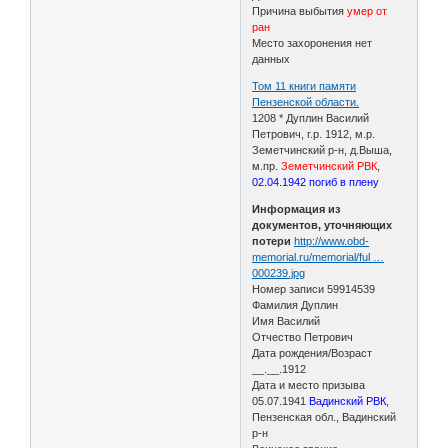
Причина выбытия
умер от
ран
Место захоронения нет
данных
Том 11 книги памяти
Пензенской области.
1208 * Дуплин Василий
Петрович, г.р. 1912, м.р.
Земетчинский р-н, д.Выша,
м.пр.
Земетчинский РВК
,
02.04.1942 погиб в плену
Информация из
документов, уточняющих
потери
http://www.obd-
memorial.ru/memorial/ful …
000239.jpg
Номер записи 59914539
Фамилия Дуплин
Имя Василий
Отчество Петрович
Дата рождения/Возраст
__.__.1912
Дата и место призыва
05.07.1941
Вадинский РВК
,
Пензенская обл., Вадинский
р-н