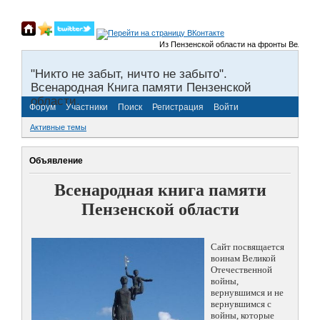
Из Пензенской области на фронты Великой От
"Никто не забыт, ничто не забыто".
Всенародная Книга памяти Пензенской
области.
Форум
Участники
Поиск
Регистрация
Войти
Активные темы
Объявление
Всенародная книга памяти
Пензенской области
Сайт посвящается
воинам Великой
Отечественной
войны,
вернувшимся и не
вернувшимся с
войны, которые