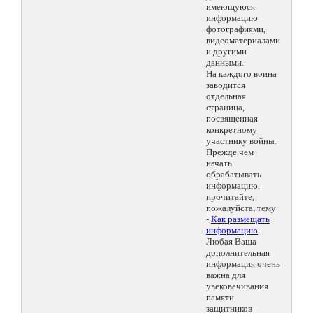
имеющуюся
информацию
фотографиями,
видеоматериалами
и другими
данными.
На каждого воина
заводится
отдельная
страница,
посвященная
конкретному
участнику войны.
Прежде чем
начать
обрабатывать
информацию,
прочитайте,
пожалуйста, тему
-
Как размещать
информацию
.
Любая Ваша
дополнительная
информация очень
важна для
увековечивания
памяти
защитников