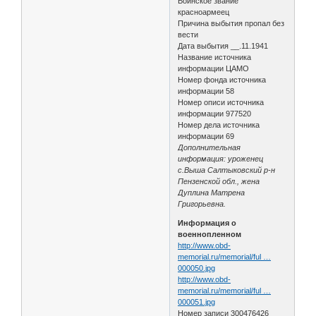
Воинское звание
красноармеец
Причина выбытия пропал без
вести
Дата выбытия __.11.1941
Название источника
информации ЦАМО
Номер фонда источника
информации 58
Номер описи источника
информации 977520
Номер дела источника
информации 69
Дополнительная
информация: уроженец
с.Выша Салтыковский р-н
Пензенской обл., жена
Дуплина Матрена
Григорьевна.
Информация о
военнопленном
http://www.obd-
memorial.ru/memorial/ful …
000050.jpg
http://www.obd-
memorial.ru/memorial/ful …
000051.jpg
Номер записи 300476426