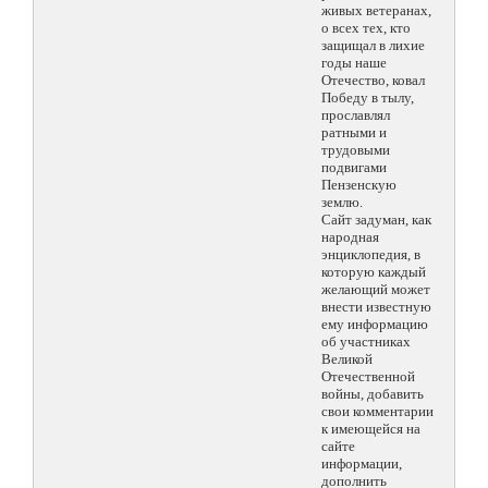
живых ветеранах,
о всех тех, кто
защищал в лихие
годы наше
Отечество, ковал
Победу в тылу,
прославлял
ратными и
трудовыми
подвигами
Пензенскую
землю.
Сайт задуман, как
народная
энциклопедия, в
которую каждый
желающий может
внести известную
ему информацию
об участниках
Великой
Отечественной
войны, добавить
свои комментарии
к имеющейся на
сайте
информации,
дополнить