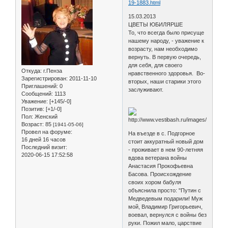
19-1883.html
15.03.2013
ЦВЕТЫ ЮБИЛЯРШЕ
То, что всегда было присуще
нашему народу, - уважение к
возрасту, нам необходимо
вернуть. В первую очередь,
для себя, для своего
Откуда:
г.Пенза
нравственного здоровья. Во-
Зарегистрирован
: 2011-11-10
вторых, наши старики этого
Приглашений:
0
заслуживают.
Сообщений:
1113
Уважение:
[+145/-0]
Позитив:
[+1/-0]
Пол:
Женский
Возраст:
85
[1941-05-06]
Провел на форуме:
На въезде в с. Подгорное
16 дней 16 часов
стоит аккуратный новый дом
Последний визит:
- проживает в нем 90-летняя
2020-06-15 17:52:58
вдова ветерана войны
Анастасия Прокофьевна
Басова. Происхождение
своих хором бабуля
объяснила просто: "Путин с
Медведевым подарили! Муж
мой, Владимир Григорьевич,
воевал, вернулся с войны без
руки. Пожил мало, царствие