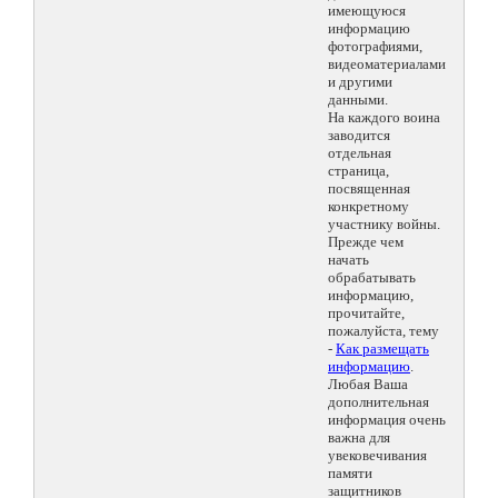
имеющуюся
информацию
фотографиями,
видеоматериалами
и другими
данными.
На каждого воина
заводится
отдельная
страница,
посвященная
конкретному
участнику войны.
Прежде чем
начать
обрабатывать
информацию,
прочитайте,
пожалуйста, тему
-
Как размещать
информацию
.
Любая Ваша
дополнительная
информация очень
важна для
увековечивания
памяти
защитников