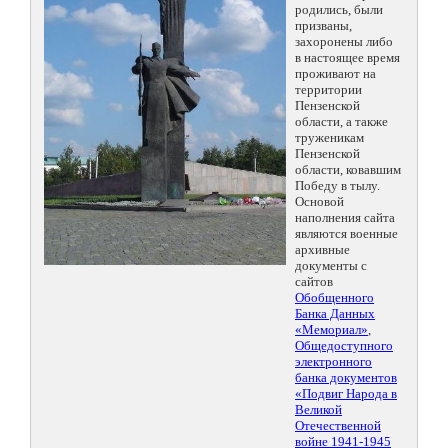
родились, были
призваны,
захоронены либо
в настоящее время
проживают на
территории
Пензенской
области, а также
труженикам
Пензенской
области, ковавшим
Победу в тылу.
Основой
наполнения сайта
являются военные
архивные
документы с
сайтов
Обобщенного
Банка Данных
«Мемориал»
,
Общедоступного
электронного
банка документов
«Подвиг Народа в
Великой
Отечественной
войне 1941-1945