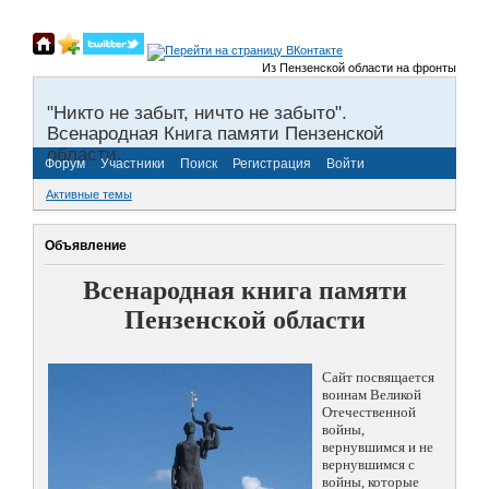
Из Пензенской области на фронты Великой
"Никто не забыт, ничто не забыто".
Всенародная Книга памяти Пензенской
области.
Форум
Участники
Поиск
Регистрация
Войти
Активные темы
Объявление
Всенародная книга памяти
Пензенской области
Сайт посвящается
воинам Великой
Отечественной
войны,
вернувшимся и не
вернувшимся с
войны, которые