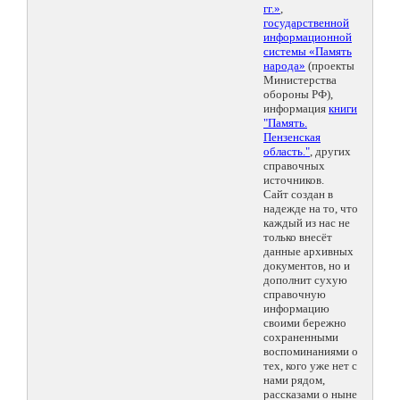
гг.»
,
государственной
информационной
системы «Память
народа»
(проекты
Министерства
обороны РФ),
информация
книги
"Память.
Пензенская
область."
, других
справочных
источников.
Сайт создан в
надежде на то, что
каждый из нас не
только внесёт
данные архивных
документов, но и
дополнит сухую
справочную
информацию
своими бережно
сохраненными
воспоминаниями о
тех, кого уже нет с
нами рядом,
рассказами о ныне