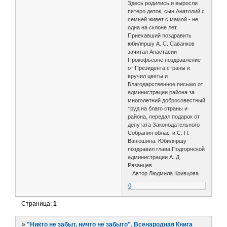
Здесь родились и выросли
пятеро деток, сын Анатолий с
семьей живет с мамой - не
одна на склоне лет.
Приехавший поздравить
юбиляршу А. С. Саванков
зачитал Анастасии
Прокофьевне поздравление
от Президента страны и
вручил цветы и
Благодарственное письмо от
администрации района за
многолетний добросовестный
труд на благо страны и
района, передал подарок от
депутата Законодательного
Собрания области С. П.
Ванюшина. Юбиляршу
поздравил глава Подгорнской
администрации А. Д.
Рязанцев.
Автор Людмила Кривцова
0
Страница:
1
»
"Никто не забыт, ничто не забыто". Всенародная Книга