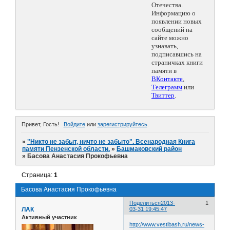
Отечества.
Информацию о
появлении новых
сообщений на
сайте можно
узнавать,
подписавшись на
страничках книги
памяти в
ВКонтакте
,
Телеграмм
или
Твиттер
.
Привет, Гость!
Войдите
или
зарегистрируйтесь
.
»
"Никто не забыт, ничто не забыто". Всенародная Книга
памяти Пензенской области.
»
Башмаковский район
»
Басова Анастасия Прокофьевна
Страница:
1
Басова Анастасия Прокофьевна
Поделиться
2013-
1
ЛАК
03-31 19:45:47
Активный участник
http://www.vestibash.ru/news-