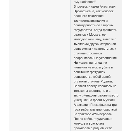
ему небесное".
Впрочем, и сама Анастасия
Прокофьевна, как человек
военного поколения,
заслужила внимание и
благодарность со стороны
государства. Когда фашисты
рвались к Москве, ее,
молодую женщину, вместе с
тысячами других отправили
рыть окопы - на подступах к
столице строились
оборонительные укрепления.
Ни холод, ни голод, ни
лишения не могли убить в
советских гражданах
решимость любой ценой
отстоять столицу Родины.
Великая победа ковалась не
только на фронте, но и в
тылу. Женщины заняли место
ушедших на фронт мужчин.
Анастасия Прокофьевна три
года работала трактористкой
на тракторе «Универсал».
После войны трудилась в
колхозе и всю жизнь
проживала в родном селе.