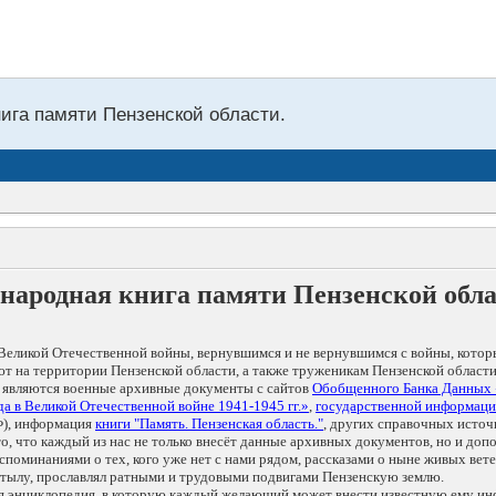
нига памяти Пензенской области.
народная книга памяти Пензенской обл
Великой Отечественной войны, вернувшимся и не вернувшимся с войны, котор
т на территории Пензенской области, а также труженикам Пензенской области
 являются военные архивные документы с сайтов
Обобщенного Банка Данных
а в Великой Отечественной войне 1941-1945 гг.»
,
государственной информаци
), информация
книги "Память. Пензенская область."
, других справочных источ
 то, что каждый из нас не только внесёт данные архивных документов, но и 
оминаниями о тех, кого уже нет с нами рядом, рассказами о ныне живых ветер
в тылу, прославлял ратными и трудовыми подвигами Пензенскую землю.
ая энциклопедия, в которую каждый желающий может внести известную ему и