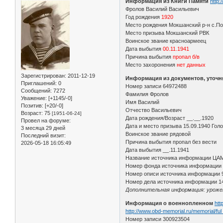
Информация из Книги Памяти
http:
Фролов Василий Васильевич
Год рождения
1920
Место рождения Мокшанский р-н с.П
Место призыва Мокшанский РВК
Воинское звание красноармеец
Дата выбытия
00.11.1941
Причина выбытия
пропал б/в
Место захоронения
нет данных
Зарегистрирован
: 2011-12-19
Информация из документов, уточ
Приглашений:
0
Номер записи 64972488
Сообщений:
7272
Фамилия Фролов
Уважение:
[+1145/-0]
Имя Василий
Позитив:
[+20/-0]
Отчество Васильевич
Возраст:
75
[1951-06-24]
Дата рождения/Возраст __.__.1920
Провел на форуме:
Дата и место призыва 15.09.1940 Гол
3 месяца 29 дней
Воинское звание рядовой
Последний визит:
Причина выбытия пропал без вести
2026-05-18 16:05:49
Дата выбытия __.11.1941
Название источника информации ЦА
Номер фонда источника информации
Номер описи источника информации 
Номер дела источника информации 1
Дополнительная информация: урожен
Информация о военнопленном
htt
http://www.obd-memorial.ru/memorial/fu
Номер записи 300923504