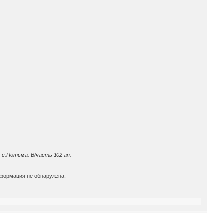
 с.Потьма. В/часть 102 ап.
информация не обнаружена.