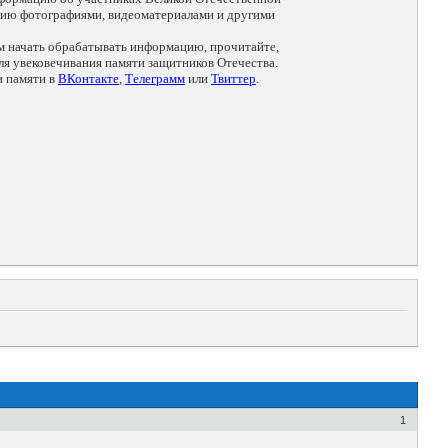
цию фотографиями, видеоматериалами и другими
ем начать обрабатывать информацию, прочитайте,
я увековечивания памяти защитников Отечества.
и памяти в
ВКонтакте
,
Телеграмм
или
Твиттер
.
1