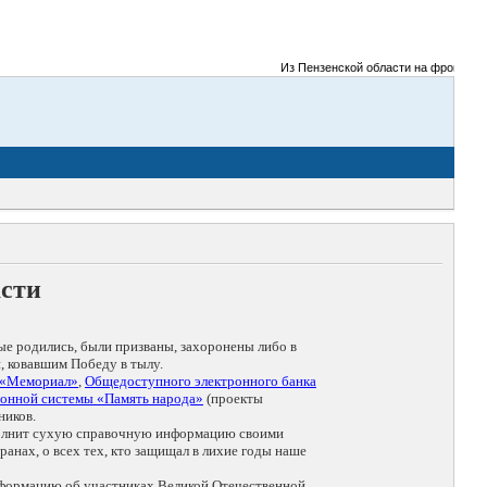
Из Пензенской области на фронты Вели
асти
ые родились, были призваны, захоронены либо в
, ковавшим Победу в тылу.
 «Мемориал»
,
Общедоступного электронного банка
онной системы «Память народа»
(проекты
ников.
дополнит сухую справочную информацию своими
анах, о всех тех, кто защищал в лихие годы наше
нформацию об участниках Великой Отечественной