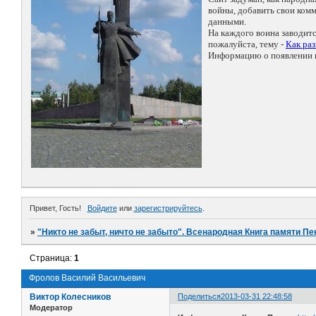
войны, добавить свои ко
данными.
На каждого воина заводит
пожалуйста, тему -
Как ра
Информацию о появлении н
Привет, Гость!
Войдите
или
зарегистрируйтесь
.
»
"Никто не забыт, ничто не забыто". Всенародная Книга памяти Пе
Страница:
1
Фролов Василий Васильевич
Виктор Колесников
Поделиться
2013-03-31 22:48:58
Модератор