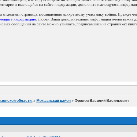
мментарии к имеющейся на сайте информации, дополнить имеющуюся информа
ся отдельная страница, посвященная конкретному участнику войны. Прежде ч
змещать информацию
. Любая Ваша дополнительная информация очень важна дл
овых сообщений на сайте можно узнавать, подписавшись на страничках книг
нзенской области.
»
Мокшанский район
»
Фролов Василий Васильевич