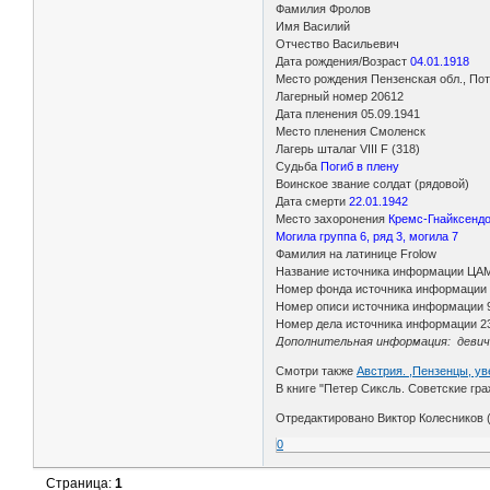
Фамилия Фролов
Имя Василий
Отчество Васильевич
Дата рождения/Возраст
04.01.1918
Место рождения Пензенская обл., По
Лагерный номер 20612
Дата пленения 05.09.1941
Место пленения Смоленск
Лагерь шталаг VIII F (318)
Судьба
Погиб в плену
Воинское звание солдат (рядовой)
Дата смерти
22.01.1942
Место захоронения
Кремс-Гнайксенд
Могила группа 6, ряд 3, могила 7
Фамилия на латинице Frolow
Название источника информации ЦА
Номер фонда источника информации
Номер описи источника информации 
Номер дела источника информации 2
Дополнительная информация: девичья
Смотри также
Австрия. ,Пензенцы, у
В книге "Петер Сиксль. Советские гр
Отредактировано Виктор Колесников (
0
Страница:
1