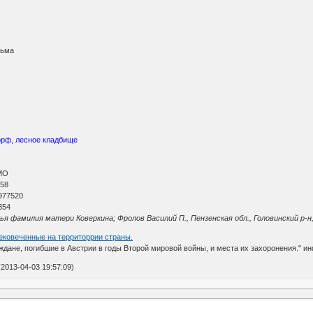
тьма
орф, лесное кладбище
МО
 58
977520
354
 фамилия матери Коверкина; Фролов Василий П., Пензенская обл., Головинский р-н,
вековеченные на территоррии страны.
аждане, погибшие в Австрии в годы Второй мировой войны, и места их захоронения." 
2013-04-03 19:57:09)