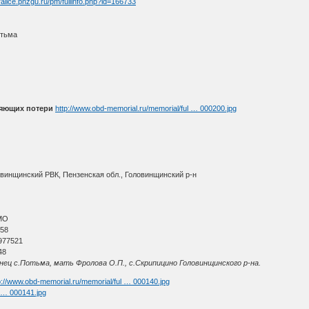
//alice.pnzgu.ru/pm/fullinfo.php?id=166733
отьма
няющих потери
http://www.obd-memorial.ru/memorial/ful … 000200.jpg
овинщинский РВК, Пензенская обл., Головинщинский р-н
МО
 58
977521
48
ец с.Потьма, мать Фролова О.П., с.Скрипицино Головинщинского р-на.
p://www.obd-memorial.ru/memorial/ful … 000140.jpg
l … 000141.jpg