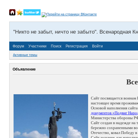
"Никто не забыт, ничто не забыто". Всенародная К
Форум
Участники
Поиск
Регистрация
Войти
Активные темы
Объявление
Все
Сайт посвящается воинам 
настоящее время проживаю
Основой наполнения сайта
документов «Подвиг Народ
Министерства обороны РФ
Сайт создан в надежде на
бережно сохраненными восп
Отечество, ковал Победу 
Сайт задуман, как народн