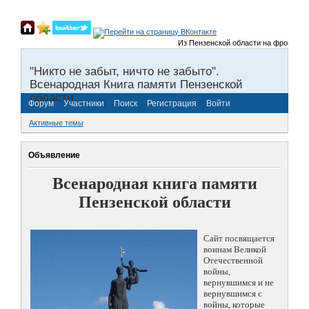
Из Пензенской области на фронты Вели
"Никто не забыт, ничто не забыто".
Всенародная Книга памяти Пензенской
области.
Форум
Участники
Поиск
Регистрация
Войти
Активные темы
Объявление
Всенародная книга памяти
Пензенской области
Сайт посвящается
воинам Великой
Отечественной
войны,
вернувшимся и не
вернувшимся с
войны, которые