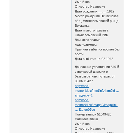
Имя Яков
Отчество Иванович
Дата рождения __.__.1912
Место рождения Пензенская
обл., Нижнеломовский р-н, д.
Волженка
Дата и место призыва
Нижнеломовский РВК
Воинское звание
красноармеец
Причина выбытия пропал без
вести
Дата выбытия 14.02.1942
Донесение управления 340-й
стрелковой дивизии о
безвозвратных потерях от
06.06.1942 г
http://obd-
memorial.ru/html/info.htm?id …
amp;page=1
http://obd-
memorial.ru/Image2/imagelink
… f1dfec07ce
Номер записи 51649426
Фамилия Кикин
Имя Яков
Отчество Иванович