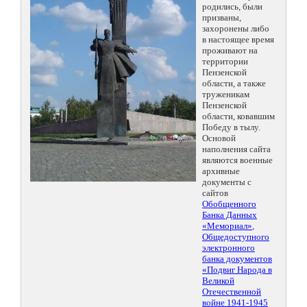
родились, были
призваны,
захоронены либо
в настоящее время
проживают на
территории
Пензенской
области, а также
труженикам
Пензенской
области, ковавшим
Победу в тылу.
Основой
наполнения сайта
являются военные
архивные
документы с
сайтов
Обобщенного
Банка Данных
«Мемориал»
,
Общедоступного
электронного
банка документов
«Подвиг Народа в
Великой
Отечественной
войне 1941-1945