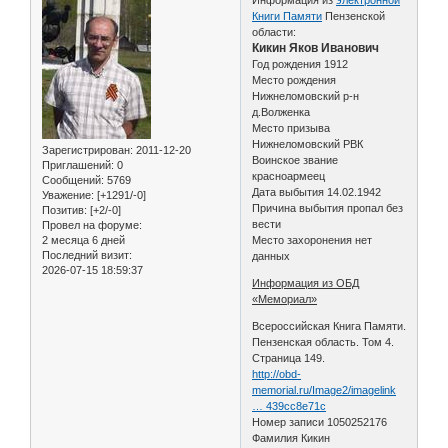
Книги Памяти
Пензенской
области:
Кикин Яков Иванович
Год рождения 1912
Место рождения
Нижнеломовский р-н
д.Волженка
Место призыва
Нижнеломовский РВК
Зарегистрирован
: 2011-12-20
Воинское звание
Приглашений:
0
красноармеец
Сообщений:
5769
Дата выбытия 14.02.1942
Уважение:
[+1291/-0]
Причина выбытия пропал без
Позитив:
[+2/-0]
вести
Провел на форуме:
2 месяца 6 дней
Место захоронения нет
Последний визит:
данных
2026-07-15 18:59:37
Информация из ОБД
«Мемориал»
Всероссийская Книга Памяти.
Пензенская область. Том 4.
Страница 149.
http://obd-
memorial.ru/Image2/imagelink
… 439cc8e71c
Номер записи 1050252176
Фамилия Кикин