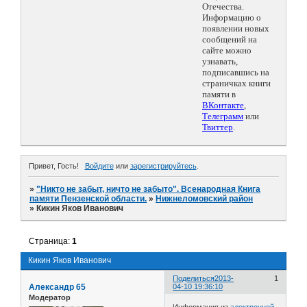
Отечества.
Информацию о
появлении новых
сообщений на
сайте можно
узнавать,
подписавшись на
страничках книги
памяти в
ВКонтакте
,
Телеграмм
или
Твиттер
.
Привет, Гость!
Войдите
или
зарегистрируйтесь
.
»
"Никто не забыт, ничто не забыто". Всенародная Книга
памяти Пензенской области.
»
Нижнеломовский район
»
Кикин Яков Иванович
Страница:
1
Кикин Яков Иванович
Поделиться
2013-
1
Александр 65
04-10 19:36:10
Модератор
Информация из
электронной