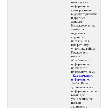
имеющуюся
информацию
фотографиями,
видеоматериалами
и другими
данными.
На каждого воина
заводится
отдельная
страница,
посвященная
конкретному
участнику войны.
Прежде чем
начать
обрабатывать
информацию,
прочитайте,
пожалуйста, тему
-
Как размещать
информацию
.
Любая Ваша
дополнительная
информация очень
важна для
увековечивания
памяти
защитников