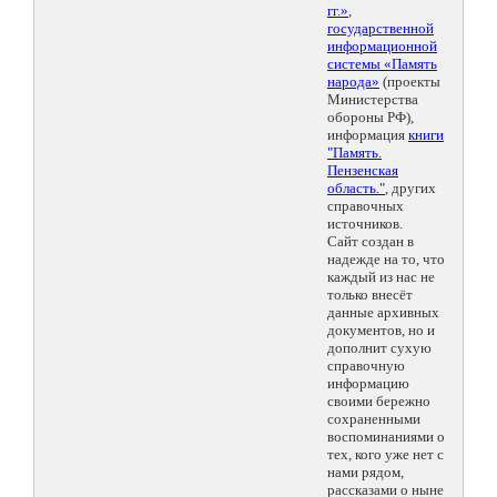
гг.»
,
государственной
информационной
системы «Память
народа»
(проекты
Министерства
обороны РФ),
информация
книги
"Память.
Пензенская
область."
, других
справочных
источников.
Сайт создан в
надежде на то, что
каждый из нас не
только внесёт
данные архивных
документов, но и
дополнит сухую
справочную
информацию
своими бережно
сохраненными
воспоминаниями о
тех, кого уже нет с
нами рядом,
рассказами о ныне