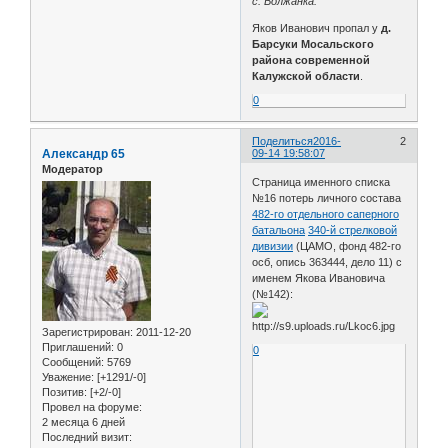
с. Волжанка.
Яков Иванович пропал у
д.
Барсуки Мосальского
района современной
Калужской области
.
0
Поделиться
2016-
2
Александр 65
09-14 19:58:07
Модератор
Страница именного списка
№16 потерь личного состава
482-го отдельного саперного
батальона
340-й стрелковой
дивизии
(ЦАМО, фонд 482-го
осб, опись 363444, дело 11) с
именем Якова Ивановича
(№142):
Зарегистрирован
: 2011-12-20
Приглашений:
0
0
Сообщений:
5769
Уважение:
[+1291/-0]
Позитив:
[+2/-0]
Провел на форуме:
2 месяца 6 дней
Последний визит: