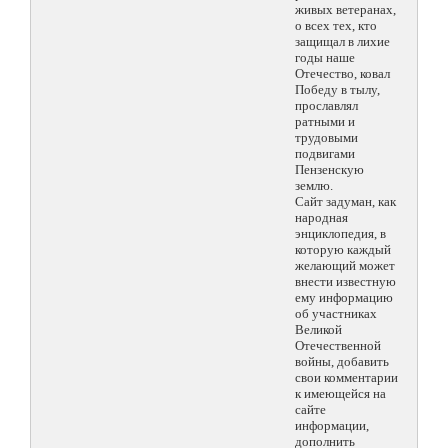
живых ветеранах,
о всех тех, кто
защищал в лихие
годы наше
Отечество, ковал
Победу в тылу,
прославлял
ратными и
трудовыми
подвигами
Пензенскую
землю.
Сайт задуман, как
народная
энциклопедия, в
которую каждый
желающий может
внести известную
ему информацию
об участниках
Великой
Отечественной
войны, добавить
свои комментарии
к имеющейся на
сайте
информации,
дополнить