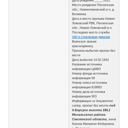
Дата рождения __.__.1912
Место рождения Пензенская
обл., Нижнеломовский р-н, д.
Волжинка
Дата и место призыва Нижне-
Ломовский РВК, Пензенская
обл., Нижне-Ломовский р-н
Последнее место службы
340-я стрелковая дивизия
Воинское звание
красноармеец
Причина выбытия пропал без
вести
Дата выбытия 14.02.1942
Название источника
информации ЦАМО
Номер фонда источника
информации 58
Номер описи источника
информации 818883
Номер дела источника
информации 953
Информация из документа:
сапер, пропал без вести
под
д.Барсуки высота 186,1
Мосальского района
Смоленской области
, жена
Кикина Матрена Федоровна,