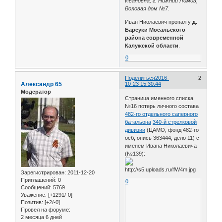
Ивановна, г. Нижний Ломов,
Воловая дом №7.
Иван Ниолаевич пропал у
д.
Барсуки Мосальского
района современной
Калужской области
.
0
Поделиться
2016-
2
Александр 65
10-23 15:30:44
Модератор
Страница именного списка
№16 потерь личного состава
482-го отдельного саперного
батальона
340-й стрелковой
дивизии
(ЦАМО, фонд 482-го
осб, опись 363444, дело 11) с
именем Ивана Николаевича
(№139):
Зарегистрирован
: 2011-12-20
Приглашений:
0
0
Сообщений:
5769
Уважение:
[+1291/-0]
Позитив:
[+2/-0]
Провел на форуме:
2 месяца 6 дней