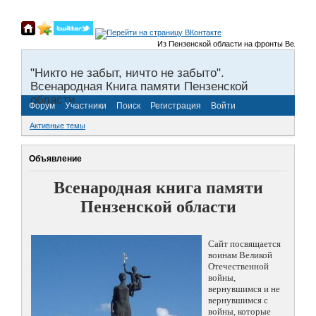
Из Пензенской области на фронты Великой От
"Никто не забыт, ничто не забыто".
Всенародная Книга памяти Пензенской
области.
Форум
Участники
Поиск
Регистрация
Войти
Активные темы
Объявление
Всенародная книга памяти
Пензенской области
Сайт посвящается
воинам Великой
Отечественной
войны,
вернувшимся и не
вернувшимся с
войны, которые