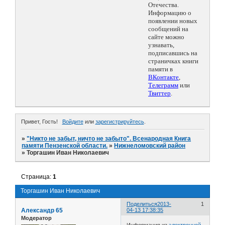
Отечества.
Информацию о
появлении новых
сообщений на
сайте можно
узнавать,
подписавшись на
страничках книги
памяти в
ВКонтакте
,
Телеграмм
или
Твиттер
.
Привет, Гость!
Войдите
или
зарегистрируйтесь
.
»
"Никто не забыт, ничто не забыто". Всенародная Книга
памяти Пензенской области.
»
Нижнеломовский район
»
Торгашин Иван Николаевич
Страница:
1
Торгашин Иван Николаевич
Поделиться
2013-
1
Александр 65
04-13 17:38:35
Модератор
Информация из
электронной