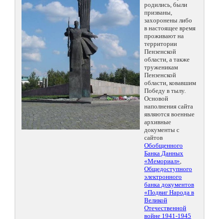
родились, были
призваны,
захоронены либо
в настоящее время
проживают на
территории
Пензенской
области, а также
труженикам
Пензенской
области, ковавшим
Победу в тылу.
Основой
наполнения сайта
являются военные
архивные
документы с
сайтов
Обобщенного
Банка Данных
«Мемориал»
,
Общедоступного
электронного
банка документов
«Подвиг Народа в
Великой
Отечественной
войне 1941-1945