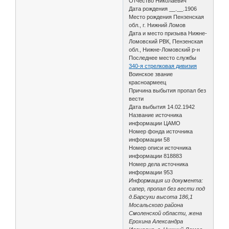
Отчество Николаевич
Дата рождения __.__.1906
Место рождения Пензенская
обл., г. Нижний Ломов
Дата и место призыва Нижне-
Ломовский РВК, Пензенская
обл., Нижне-Ломовский р-н
Последнее место службы
340-я стрелковая дивизия
Воинское звание
красноармеец
Причина выбытия пропал без
вести
Дата выбытия 14.02.1942
Название источника
информации ЦАМО
Номер фонда источника
информации 58
Номер описи источника
информации 818883
Номер дела источника
информации 953
Информация из документа:
сапер, пропал без вести под
д.Барсуки высота 186,1
Мосальского района
Смоленской области, жена
Ерохина Александра