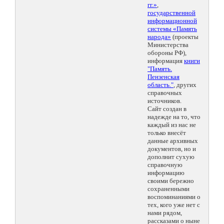
гг.»
,
государственной
информационной
системы «Память
народа»
(проекты
Министерства
обороны РФ),
информация
книги
"Память.
Пензенская
область."
, других
справочных
источников.
Сайт создан в
надежде на то, что
каждый из нас не
только внесёт
данные архивных
документов, но и
дополнит сухую
справочную
информацию
своими бережно
сохраненными
воспоминаниями о
тех, кого уже нет с
нами рядом,
рассказами о ныне