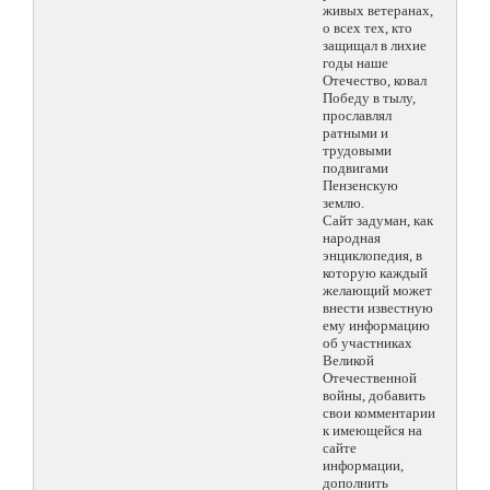
живых ветеранах,
о всех тех, кто
защищал в лихие
годы наше
Отечество, ковал
Победу в тылу,
прославлял
ратными и
трудовыми
подвигами
Пензенскую
землю.
Сайт задуман, как
народная
энциклопедия, в
которую каждый
желающий может
внести известную
ему информацию
об участниках
Великой
Отечественной
войны, добавить
свои комментарии
к имеющейся на
сайте
информации,
дополнить