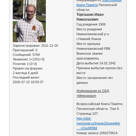
Книги Памяти
Пензенской
области:
Торгашин Иван
Николаевич
Год рождения 1906
Место рождения
Нижнеломовский р-н
г.Нижний Ломов
Место призыва
Зарегистрирован
: 2011-12-20
Нижнеломовский РВК
Приглашений:
0
Воинское звание
Сообщений:
5769
красноармеец
Уважение:
[+1291/-0]
Дата выбытия 14.02.1942
Позитив:
[+2/-0]
Причина выбытия пропал без
Провел на форуме:
2 месяца 6 дней
вести
Последний визит:
Место захоронения нет
2026-07-15 18:59:37
данных
Информация из ОБД
«Мемориал»
Всероссийская Книга Памяти.
Пензенская область. Том 8.
Страница 107.
http://obd-
memorial.ru/Image2/imagelink
… c01e6f08bf
Номер записи 1050279614