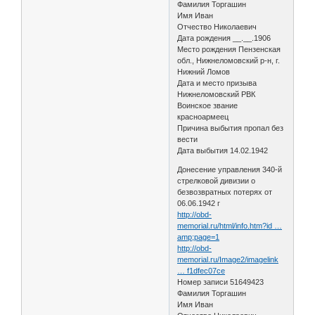
Фамилия Торгашин
Имя Иван
Отчество Николаевич
Дата рождения __.__.1906
Место рождения Пензенская
обл., Нижнеломовский р-н, г.
Нижний Ломов
Дата и место призыва
Нижнеломовский РВК
Воинское звание
красноармеец
Причина выбытия пропал без
вести
Дата выбытия 14.02.1942
Донесение управления 340-й
стрелковой дивизии о
безвозвратных потерях от
06.06.1942 г
http://obd-
memorial.ru/html/info.htm?id …
amp;page=1
http://obd-
memorial.ru/Image2/imagelink
… f1dfec07ce
Номер записи 51649423
Фамилия Торгашин
Имя Иван