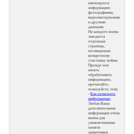
имеющуюся
информацию
фотографиями,
видеоматериалами
и другими
данными.
На каждого воина
заводится
отдельная
страница,
посвященная
конкретному
участнику войны.
Прежде чем
начать
обрабатывать
информацию,
прочитайте,
пожалуйста, тему
-
Как размещать
информацию
.
Любая Ваша
дополнительная
информация очень
важна для
увековечивания
памяти
защитников