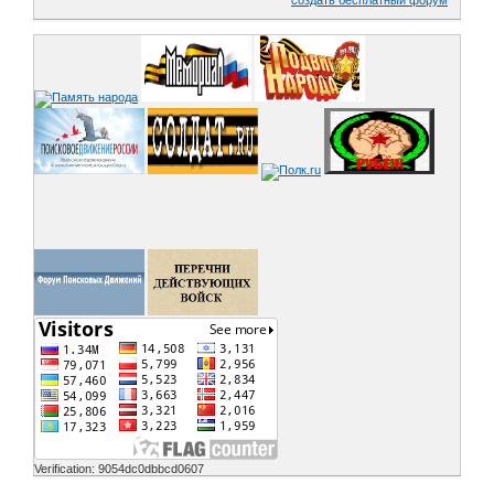
создать бесплатный форум
Verification: 9054dc0dbbcd0607