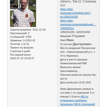
область. Том 11. Страница
112.
https://obd-
memorial.ru/html/info.htm?
id=1050315200
https://obd-
memorial.ru/memorial/imagel …
7ef035631e
Зарегистрирован
: 2011-12-20
1050315200 ,1100315200
Приглашений:
0
Утушкин
Фамилия
Сообщений:
5769
Иван
Имя
Уважение:
[+1291/-0]
Дмитриевич
Позитив:
[+2/-0]
Отчество
Провел на форуме:
Место рождения Пензенская
2 месяца 6 дней
обл., Нижнеломовский р-н, с.
Последний визит:
Усть-Каремша
2026-07-15 18:59:37
Дата и место призыва
Нижнеломовский РВК
Воинское звание
красноармеец
Причина выбытия пропал без
вести
Дата выбытия 14.02.1942
Иван Дмитриевич воевал в
составе 1-го отделения 3-го
взвода 2-й роты
482-го
отдельного саперного
батальона
340-й стрелковой