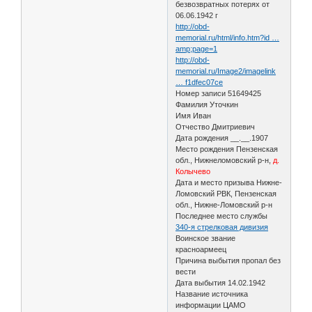
безвозвратных потерях от
06.06.1942 г
http://obd-
memorial.ru/html/info.htm?id …
amp;page=1
http://obd-
memorial.ru/Image2/imagelink
… f1dfec07ce
Номер записи 51649425
Фамилия Уточкин
Имя Иван
Отчество Дмитриевич
Дата рождения __.__.1907
Место рождения Пензенская
обл., Нижнеломовский р-н,
д.
Колычево
Дата и место призыва Нижне-
Ломовский РВК, Пензенская
обл., Нижне-Ломовский р-н
Последнее место службы
340-я стрелковая дивизия
Воинское звание
красноармеец
Причина выбытия пропал без
вести
Дата выбытия 14.02.1942
Название источника
информации ЦАМО