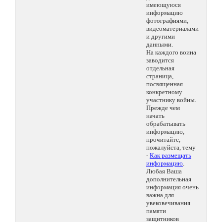
имеющуюся
информацию
фотографиями,
видеоматериалами
и другими
данными.
На каждого воина
заводится
отдельная
страница,
посвященная
конкретному
участнику войны.
Прежде чем
начать
обрабатывать
информацию,
прочитайте,
пожалуйста, тему
-
Как размещать
информацию
.
Любая Ваша
дополнительная
информация очень
важна для
увековечивания
памяти
защитников