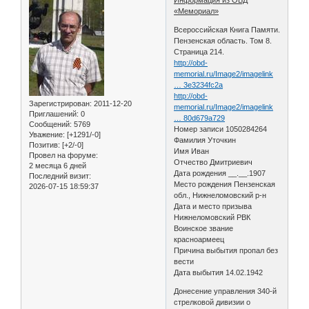
«Мемориал»
Всероссийская Книга Памяти.
Пензенская область. Том 8.
Страница 214.
http://obd-
memorial.ru/Image2/imagelink
… 3e3234fc2a
http://obd-
Зарегистрирован
: 2011-12-20
memorial.ru/Image2/imagelink
Приглашений:
0
… 80d679a729
Сообщений:
5769
Номер записи 1050284264
Уважение:
[+1291/-0]
Фамилия Уточкин
Позитив:
[+2/-0]
Имя Иван
Провел на форуме:
Отчество Дмитриевич
2 месяца 6 дней
Дата рождения __.__.1907
Последний визит:
Место рождения Пензенская
2026-07-15 18:59:37
обл., Нижнеломовский р-н
Дата и место призыва
Нижнеломовский РВК
Воинское звание
красноармеец
Причина выбытия пропал без
вести
Дата выбытия 14.02.1942
Донесение управления 340-й
стрелковой дивизии о