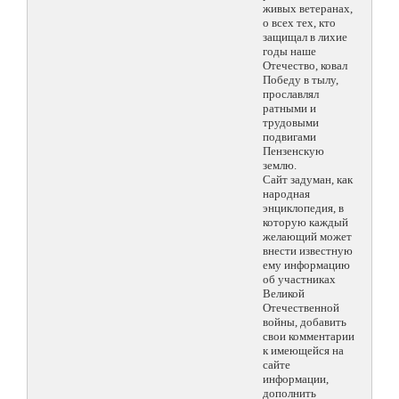
живых ветеранах,
о всех тех, кто
защищал в лихие
годы наше
Отечество, ковал
Победу в тылу,
прославлял
ратными и
трудовыми
подвигами
Пензенскую
землю.
Сайт задуман, как
народная
энциклопедия, в
которую каждый
желающий может
внести известную
ему информацию
об участниках
Великой
Отечественной
войны, добавить
свои комментарии
к имеющейся на
сайте
информации,
дополнить