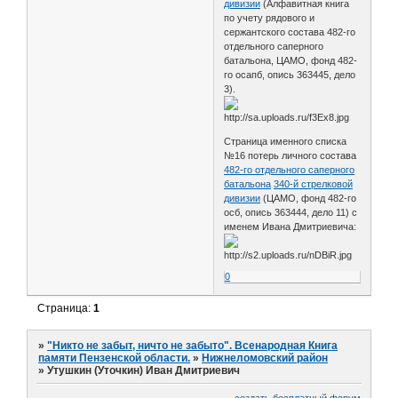
дивизии
(Алфавитная книга
по учету рядового и
сержантского состава 482-го
отдельного саперного
батальона, ЦАМО, фонд 482-
го осапб, опись 363445, дело
3).
Страница именного списка
№16 потерь личного состава
482-го отдельного саперного
батальона
340-й стрелковой
дивизии
(ЦАМО, фонд 482-го
осб, опись 363444, дело 11) с
именем Ивана Дмитриевича:
0
Страница:
1
»
"Никто не забыт, ничто не забыто". Всенародная Книга
памяти Пензенской области.
»
Нижнеломовский район
»
Утушкин (Уточкин) Иван Дмитриевич