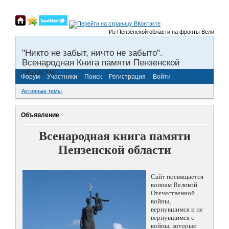
Из Пензенской области на фронты Великой Отеч
"Никто не забыт, ничто не забыто".
Всенародная Книга памяти Пензенской
области.
Форум
Участники
Поиск
Регистрация
Войти
Активные темы
Объявление
Всенародная книга памяти
Пензенской области
Сайт посвящается
воинам Великой
Отечественной
войны,
вернувшимся и не
вернувшимся с
войны, которые