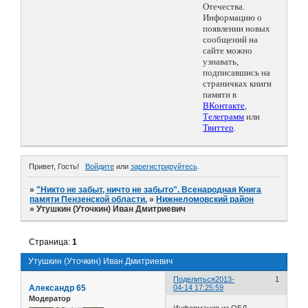
Отечества.
Информацию о
появлении новых
сообщений на
сайте можно
узнавать,
подписавшись на
страничках книги
памяти в
ВКонтакте
,
Телеграмм
или
Твиттер
.
Привет, Гость!
Войдите
или
зарегистрируйтесь
.
»
"Никто не забыт, ничто не забыто". Всенародная Книга
памяти Пензенской области.
»
Нижнеломовский район
»
Утушкин (Уточкин) Иван Дмитриевич
Страница:
1
Утушкин (Уточкин) Иван Дмитриевич
Поделиться
2013-
1
Александр 65
04-14 17:25:59
Модератор
Информация из ОБД