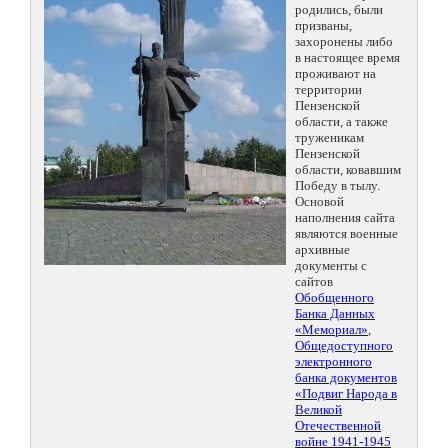
родились, были
призваны,
захоронены либо
в настоящее время
проживают на
территории
Пензенской
области, а также
труженикам
Пензенской
области, ковавшим
Победу в тылу.
Основой
наполнения сайта
являются военные
архивные
документы с
сайтов
Обобщенного
Банка Данных
«Мемориал»
,
Общедоступного
электронного
банка документов
«Подвиг Народа в
Великой
Отечественной
войне 1941-1945