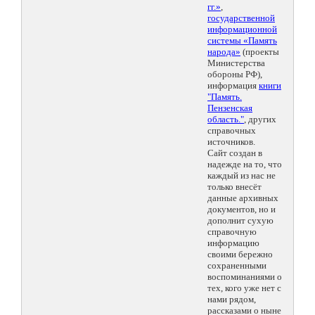
гг.»
,
государственной
информационной
системы «Память
народа»
(проекты
Министерства
обороны РФ),
информация
книги
"Память.
Пензенская
область."
, других
справочных
источников.
Сайт создан в
надежде на то, что
каждый из нас не
только внесёт
данные архивных
документов, но и
дополнит сухую
справочную
информацию
своими бережно
сохраненными
воспоминаниями о
тех, кого уже нет с
нами рядом,
рассказами о ныне