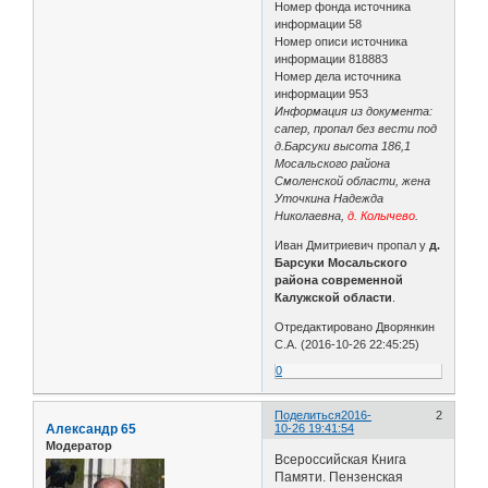
Номер фонда источника
информации 58
Номер описи источника
информации 818883
Номер дела источника
информации 953
Информация из документа:
сапер, пропал без вести под
д.Барсуки высота 186,1
Мосальского района
Смоленской области, жена
Уточкина Надежда
Николаевна,
д. Колычево
.
Иван Дмитриевич пропал у
д.
Барсуки Мосальского
района современной
Калужской области
.
Отредактировано Дворянкин
С.А. (2016-10-26 22:45:25)
0
Поделиться
2016-
2
Александр 65
10-26 19:41:54
Модератор
Всероссийская Книга
Памяти. Пензенская