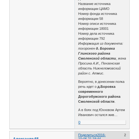
Название источника
информации ЦАМО
Номер фонда источника
информации 58
Номер описи источника
информации 18001
Номер дела источника
информации 792
Информация из документа:
похоронен
д. Боровка
Глинского района
Смоленской области
, жена
Просина А.И., Пензенская
область Нижнеломовский
район с. Атмис.
Вероятно, в донесении полка
речь идет о
д.Боровка
современного
Дорогобужского района
Смоленской области
.
А в боях под Юхновом Артем
Иванович остался жив…
0
Поделиться
2016-
2
Александр 65
10-06 21:19:44