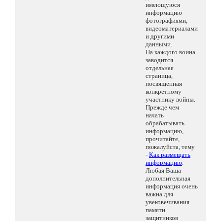
имеющуюся
информацию
фотографиями,
видеоматериалами
и другими
данными.
На каждого воина
заводится
отдельная
страница,
посвященная
конкретному
участнику войны.
Прежде чем
начать
обрабатывать
информацию,
прочитайте,
пожалуйста, тему
-
Как размещать
информацию
.
Любая Ваша
дополнительная
информация очень
важна для
увековечивания
памяти
защитников