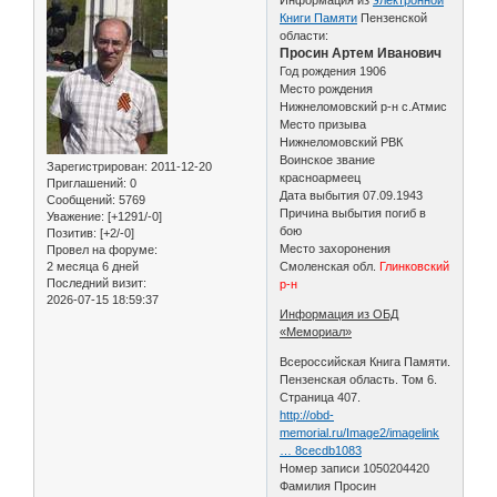
Книги Памяти
Пензенской
области:
Просин Артем Иванович
Год рождения 1906
Место рождения
Нижнеломовский р-н с.Атмис
Место призыва
Нижнеломовский РВК
Воинское звание
Зарегистрирован
: 2011-12-20
красноармеец
Приглашений:
0
Дата выбытия 07.09.1943
Сообщений:
5769
Причина выбытия погиб в
Уважение:
[+1291/-0]
бою
Позитив:
[+2/-0]
Место захоронения
Провел на форуме:
2 месяца 6 дней
Смоленская обл.
Глинковский
Последний визит:
р-н
2026-07-15 18:59:37
Информация из ОБД
«Мемориал»
Всероссийская Книга Памяти.
Пензенская область. Том 6.
Страница 407.
http://obd-
memorial.ru/Image2/imagelink
… 8cecdb1083
Номер записи 1050204420
Фамилия Просин