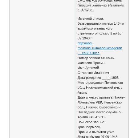
Смоленской области, жена
Просина Хавренья Ивановна,
с. Атмис.
Именной список
безвозвратных потерь 145-го
армейского запасного
стрелкового полка с 1 по 10
09.1943 г.
http://obd-
memorial.ru/Image2/imagelink
… ec5671f0cc
Номер записи 4100536
Фамилия Просин
Имя Артемий
Отчество Иванович
Дата рождения __.__.1906
Место рождения Пензенская
обл., Нижнеломовский р-н, с.
Атмис
Дата и место призыва Нижне-
Ломовский РВК, Пензенская
обл., Нижне-Ломовский р-н
Последнее место службы 5
Армия 145 АЗСП
Воинское звание
красноармеец
Причина выбытия убит
Дата выбытия 07.09.1943