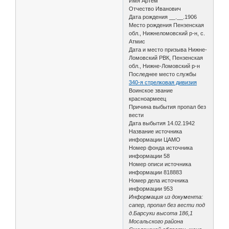
Имя Артем
Отчество Иванович
Дата рождения __.__.1906
Место рождения Пензенская
обл., Нижнеломовский р-н, с.
Атмис
Дата и место призыва Нижне-
Ломовский РВК, Пензенская
обл., Нижне-Ломовский р-н
Последнее место службы
340-я стрелковая дивизия
Воинское звание
красноармеец
Причина выбытия пропал без
вести
Дата выбытия 14.02.1942
Название источника
информации ЦАМО
Номер фонда источника
информации 58
Номер описи источника
информации 818883
Номер дела источника
информации 953
Информация из документа:
сапер, пропал без вести под
д.Барсуки высота 186,1
Мосальского района