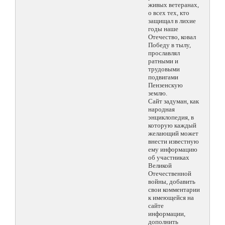
живых ветеранах,
о всех тех, кто
защищал в лихие
годы наше
Отечество, ковал
Победу в тылу,
прославлял
ратными и
трудовыми
подвигами
Пензенскую
землю.
Сайт задуман, как
народная
энциклопедия, в
которую каждый
желающий может
внести известную
ему информацию
об участниках
Великой
Отечественной
войны, добавить
свои комментарии
к имеющейся на
сайте
информации,
дополнить