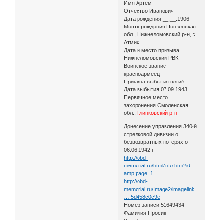
Имя Артем
Отчество Иванович
Дата рождения __.__.1906
Место рождения Пензенская
обл., Нижнеломовский р-н, с.
Атмис
Дата и место призыва
Нижнеломовский РВК
Воинское звание
красноармеец
Причина выбытия погиб
Дата выбытия 07.09.1943
Первичное место
захоронения Смоленская
обл.,
Глинковский р-н
Донесение управления 340-й
стрелковой дивизии о
безвозвратных потерях от
06.06.1942 г
http://obd-
memorial.ru/html/info.htm?id …
amp;page=1
http://obd-
memorial.ru/Image2/imagelink
… 5d458c0c9e
Номер записи 51649434
Фамилия Просин