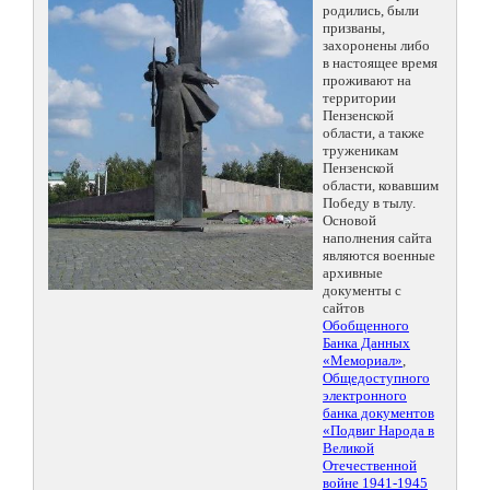
родились, были
призваны,
захоронены либо
в настоящее время
проживают на
территории
Пензенской
области, а также
труженикам
Пензенской
области, ковавшим
Победу в тылу.
Основой
наполнения сайта
являются военные
архивные
документы с
сайтов
Обобщенного
Банка Данных
«Мемориал»
,
Общедоступного
электронного
банка документов
«Подвиг Народа в
Великой
Отечественной
войне 1941-1945