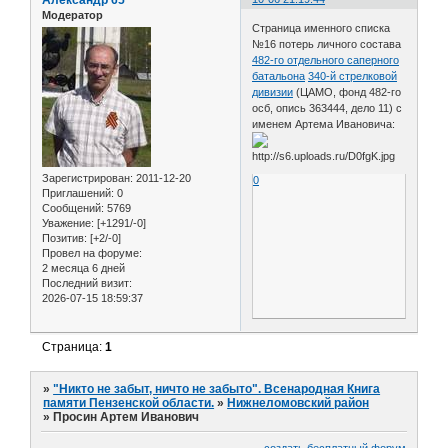
Модератор
Страница именного списка
№16 потерь личного состава
482-го отдельного саперного
батальона
340-й стрелковой
дивизии
(ЦАМО, фонд 482-го
осб, опись 363444, дело 11) с
именем Артема Ивановича:
Зарегистрирован
: 2011-12-20
0
Приглашений:
0
Сообщений:
5769
Уважение:
[+1291/-0]
Позитив:
[+2/-0]
Провел на форуме:
2 месяца 6 дней
Последний визит:
2026-07-15 18:59:37
Страница:
1
»
"Никто не забыт, ничто не забыто". Всенародная Книга
памяти Пензенской области.
»
Нижнеломовский район
»
Просин Артем Иванович