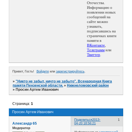
Отечества.
Информацию о
появлении новых
сообщений на
сайте можно
узнавать,
подписавшись на
страничках книги
памяти в
ВКонтакте
,
Телеграмм
или
Твиттер
.
Привет, Гость!
Войдите
или
зарегистрируйтесь
.
»
"Никто не забыт, ничто не забыто". Всенародная Книга
памяти Пензенской области.
»
Нижнеломовский район
»
Просин Артем Иванович
Страница:
1
Просин Артем Иванович
Поделиться
2013-
1
Александр 65
04-20 18:56:21
Модератор
Информация из
электронной