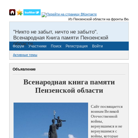
Из Пензенской области на фронты Великой От
"Никто не забыт, ничто не забыто".
Всенародная Книга памяти Пензенской
области.
Форум
Участники
Поиск
Регистрация
Войти
Активные темы
Объявление
Всенародная книга памяти
Пензенской области
Сайт посвящается
воинам Великой
Отечественной
войны,
вернувшимся и не
вернувшимся с
войны, которые