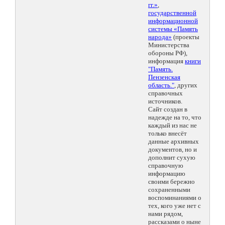
гг.»
,
государственной
информационной
системы «Память
народа»
(проекты
Министерства
обороны РФ),
информация
книги
"Память.
Пензенская
область."
, других
справочных
источников.
Сайт создан в
надежде на то, что
каждый из нас не
только внесёт
данные архивных
документов, но и
дополнит сухую
справочную
информацию
своими бережно
сохраненными
воспоминаниями о
тех, кого уже нет с
нами рядом,
рассказами о ныне