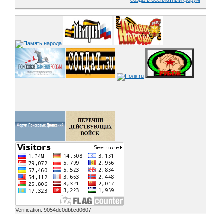
создать бесплатный форум
Verification: 9054dc0dbbcd0607