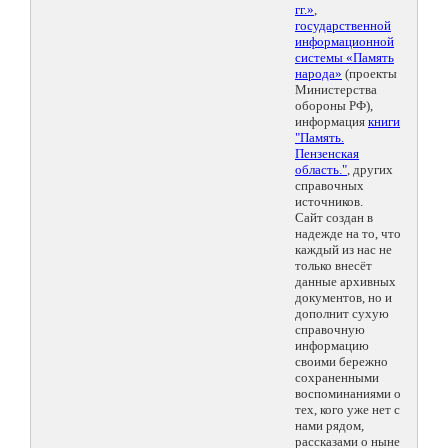
гг.»
,
государственной
информационной
системы «Память
народа»
(проекты
Министерства
обороны РФ),
информация
книги
"Память.
Пензенская
область."
, других
справочных
источников.
Сайт создан в
надежде на то, что
каждый из нас не
только внесёт
данные архивных
документов, но и
дополнит сухую
справочную
информацию
своими бережно
сохраненными
воспоминаниями о
тех, кого уже нет с
нами рядом,
рассказами о ныне