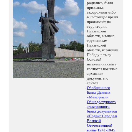
родились, были
призваны,
захоронены либо
в настоящее время
проживают на
территории
Пензенской
области, а также
труженикам
Пензенской
области, ковавшим
Победу в тылу.
Основой
наполнения сайта
являются военные
архивные
документы с
сайтов
Обобщенного
Банка Данных
«Мемориал»
,
Общедоступного
электронного
банка документов
«Подвиг Народа в
Великой
Отечественной
войне 1941-1945