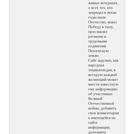
живых ветеранах,
о всех тех, кто
защищал в лихие
годы наше
Отечество, ковал
Победу в тылу,
прославлял
ратными и
трудовыми
подвигами
Пензенскую
землю.
Сайт задуман, как
народная
энциклопедия, в
которую каждый
желающий может
внести известную
ему информацию
об участниках
Великой
Отечественной
войны, добавить
свои комментарии
к имеющейся на
сайте
информации,
дополнить