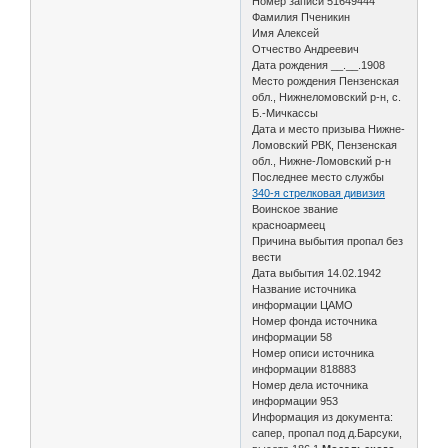
Номер записи 51649444
Фамилия Пченикин
Имя Алексей
Отчество Андреевич
Дата рождения __.__.1908
Место рождения Пензенская
обл., Нижнеломовский р-н, с.
Б.-Мичкассы
Дата и место призыва Нижне-
Ломовский РВК, Пензенская
обл., Нижне-Ломовский р-н
Последнее место службы
340-я стрелковая дивизия
Воинское звание
красноармеец
Причина выбытия пропал без
вести
Дата выбытия 14.02.1942
Название источника
информации ЦАМО
Номер фонда источника
информации 58
Номер описи источника
информации 818883
Номер дела источника
информации 953
Информация из документа:
сапер, пропал под д.Барсуки,