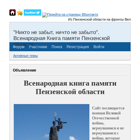
Из Пензенской области на фронты Великой Оте
"Никто не забыт, ничто не забыто".
Всенародная Книга памяти Пензенской
области.
Форум
Участники
Поиск
Регистрация
Войти
Активные темы
Объявление
Всенародная книга памяти
Пензенской области
Сайт посвящается
воинам Великой
Отечественной
войны,
вернувшимся и не
вернувшимся с
войны, которые