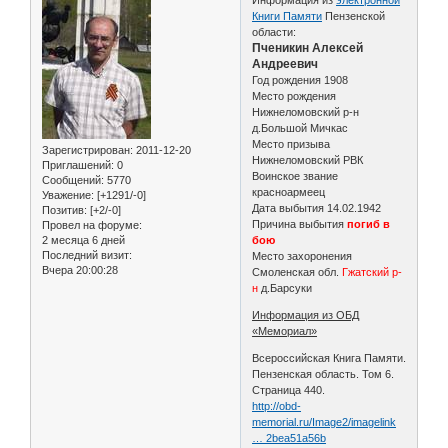
Книги Памяти
Пензенской
области:
Пченикин Алексей
Андреевич
Год рождения 1908
Место рождения
Нижнеломовский р-н
д.Большой Мичкас
Место призыва
Зарегистрирован
: 2011-12-20
Нижнеломовский РВК
Приглашений:
0
Воинское звание
Сообщений:
5770
красноармеец
Уважение:
[+1291/-0]
Дата выбытия 14.02.1942
Позитив:
[+2/-0]
Причина выбытия
погиб в
Провел на форуме:
2 месяца 6 дней
бою
Последний визит:
Место захоронения
Вчера 20:00:28
Смоленская обл.
Гжатский р-
н
д.Барсуки
Информация из ОБД
«Мемориал»
Всероссийская Книга Памяти.
Пензенская область. Том 6.
Страница 440.
http://obd-
memorial.ru/Image2/imagelink
… 2bea51a56b