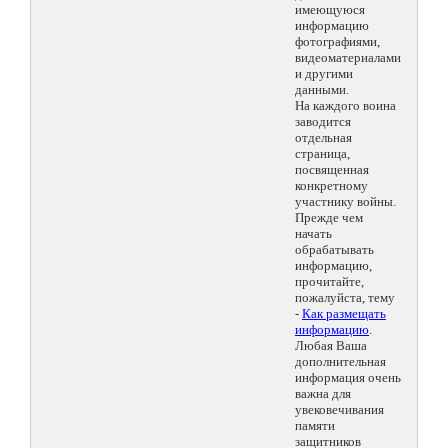
имеющуюся
информацию
фотографиями,
видеоматериалами
и другими
данными.
На каждого воина
заводится
отдельная
страница,
посвященная
конкретному
участнику войны.
Прежде чем
начать
обрабатывать
информацию,
прочитайте,
пожалуйста, тему
-
Как размещать
информацию
.
Любая Ваша
дополнительная
информация очень
важна для
увековечивания
памяти
защитников