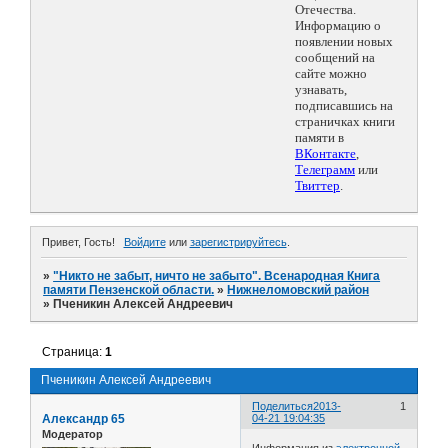
Отечества.
Информацию о
появлении новых
сообщений на
сайте можно
узнавать,
подписавшись на
страничках книги
памяти в
ВКонтакте
,
Телеграмм
или
Твиттер
.
Привет, Гость!
Войдите
или
зарегистрируйтесь
.
»
"Никто не забыт, ничто не забыто". Всенародная Книга
памяти Пензенской области.
»
Нижнеломовский район
»
Пченикин Алексей Андреевич
Страница:
1
Пченикин Алексей Андреевич
Поделиться
2013-
1
Александр 65
04-21 19:04:35
Модератор
Информация из
электронной