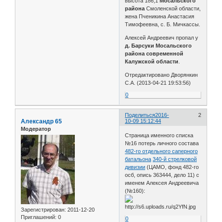
высота 186,1
Мосальского
района
Смоленской области,
жена Пченикина Анастасия
Тимофеевна, с. Б. Мичкассы.
Алексей Андреевич пропал у
д. Барсуки Мосальского
района современной
Калужской области
.
Отредактировано Дворянкин
С.А. (2013-04-21 19:53:56)
0
Поделиться
2016-
2
Александр 65
10-09 15:12:44
Модератор
Страница именного списка
№16 потерь личного состава
482-го отдельного саперного
батальона
340-й стрелковой
дивизии
(ЦАМО, фонд 482-го
осб, опись 363444, дело 11) с
именем Алексея Андреевича
(№160):
Зарегистрирован
: 2011-12-20
Приглашений:
0
0