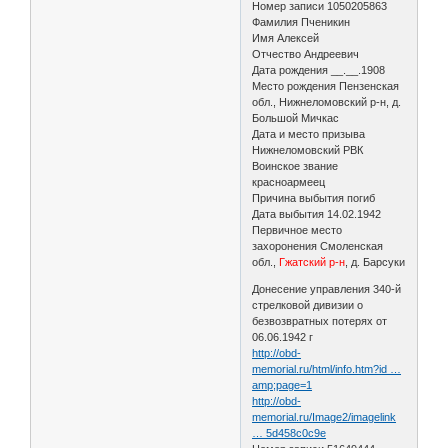
Номер записи 1050205863
Фамилия Пченикин
Имя Алексей
Отчество Андреевич
Дата рождения __.__.1908
Место рождения Пензенская
обл., Нижнеломовский р-н, д.
Большой Мичкас
Дата и место призыва
Нижнеломовский РВК
Воинское звание
красноармеец
Причина выбытия погиб
Дата выбытия 14.02.1942
Первичное место
захоронения Смоленская
обл.,
Гжатский р-н
, д. Барсуки
Донесение управления 340-й
стрелковой дивизии о
безвозвратных потерях от
06.06.1942 г
http://obd-
memorial.ru/html/info.htm?id …
amp;page=1
http://obd-
memorial.ru/Image2/imagelink
… 5d458c0c9e