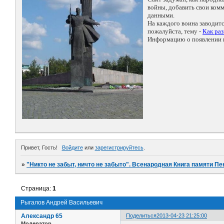
войны, добавить свои ко
данными.
На каждого воина заводит
пожалуйста, тему -
Как ра
Информацию о появлении н
Привет, Гость!
Войдите
или
зарегистрируйтесь
.
»
"Никто не забыт, ничто не забыто". Всенародная Книга памяти Пе
Страница:
1
Рыгалов Андрей Васильевич
Александр 65
Поделиться
2013-04-23 21:25:00
Модератор