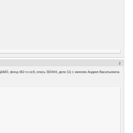
2
АМО, фонд 482-го осб, опись 363444, дело 11) с именем Андрея Васильевича