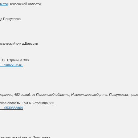
амяти
Пензенской области:
 д.Пошутовка
сальский р-н д.Барсуки
 12. Страница 308.
nk … 9a027675a1
рмеец, 482 осапб, из Пензенской области, Нижнеломовский р-н с. Пошутовка, призв
кая область. Том 6. Страница 556.
nk … 0530358d64
жнеломовский р-н, д. Пошутовка