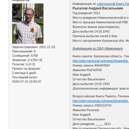
Информация из
электронной Книги П
Рыгалов Андрей Васильевич
Год рождения 1912
Место рождения Нижнеломовский р-н
Место призыва Нижнеломовский РВК
Воинское звание красноармеец
Дата выбытия 14.02.1942
Причина выбытия погиб в бою
Место захоронения Калужская обл. Мо
Зарегистрирован
: 2011-12-20
Информация из ОБД «Мемориал»
Приглашений:
0
Сообщений:
5769
Книга памяти. Калужская область. Том
Уважение:
[+1291/-0]
http://obd-memorial.ru/Image2/imageli
Позитив:
[+2/-0]
Номер записи 406404934
Провел на форуме:
Фамилия РЫГАЛОВ
2 месяца 6 дней
Имя Андрей
Последний визит:
Отчество Васильевич
2026-07-15 18:59:37
Дата выбытия 14.02.1942
Дополнительная информация: красноа
Всероссийская Книга Памяти. Пензенс
http://obd-memorial.ru/Image2/imageli
Номер записи 1050210742
Фамилия Рыгалов
Имя Андрей
Отчество Васильевич
Дата рождения __.__.1912
Место рождения Пензенская обл., Ни