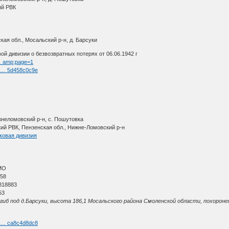
ий РВК
ая обл., Мосальский р-н, д. Барсуки
ой дивизии о безвозвратных потерях от 06.06.1942 г
 … amp;page=1
nk … 5d458c0c9e
жнеломовский р-н, с. Пошутовка
ий РВК, Пензенская обл., Нижне-Ломовский р-н
ковая дивизия
МО
 58
818883
53
гиб под д.Барсуки, высота 186,1 Мосальского района Смоленской области, похороне
nk … ca8c4d8dc8