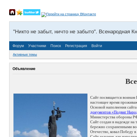
"Никто не забыт, ничто не забыто". Всенародная К
Форум
Участники
Поиск
Регистрация
Войти
Активные темы
Объявление
Все
Сайт посвящается воинам 
настоящее время проживаю
Основой наполнения сайта
документов «Подвиг Народ
Министерства обороны РФ
Сайт создан в надежде на
бережно сохраненными восп
Отечество, ковал Победу 
Сайт задуман, как народн