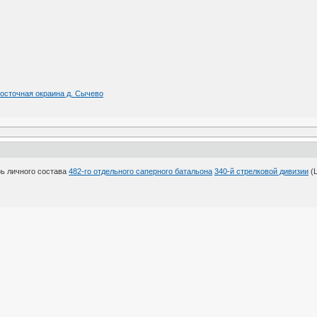
восточная окраина д. Сычево
ь личного состава
482-го отдельного саперного батальона
340-й стрелковой дивизии
(Ц