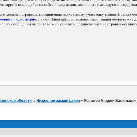
мментарии к имеющейся на сайте информации, дополнить имеющуюся информа
ся отдельная страница, посвященная конкретному участнику войны. Прежде ч
змещать информацию
. Любая Ваша дополнительная информация очень важна дл
овых сообщений на сайте можно узнавать, подписавшись на страничках книг
нзенской области.
»
Нижнеломовский район
»
Рыгалов Андрей Васильеви