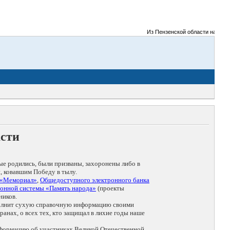
Из Пензенской области на фронты
асти
ые родились, были призваны, захоронены либо в
, ковавшим Победу в тылу.
 «Мемориал»
,
Общедоступного электронного банка
онной системы «Память народа»
(проекты
ников.
дополнит сухую справочную информацию своими
анах, о всех тех, кто защищал в лихие годы наше
нформацию об участниках Великой Отечественной