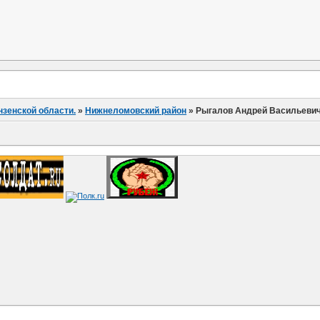
нзенской области.
»
Нижнеломовский район
»
Рыгалов Андрей Васильеви