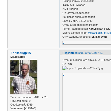
Номер записи 260546401
Фамилия Рыгалов
Имя Андрей
Отчество Васильевич
Воинское звание рядовой
Дата смерти 14.02.1942
Страна захоронения Россия
Регион захоронения
Калужская обл.
Место захоронения
Мосальский р-н, 
Откуда перезахоронен
д. Барсуки
0
Александр 65
Поделиться
2016-10-09 15:37:41
Модератор
Страница именного списка №16 потер
(№148):
0
Зарегистрирован
: 2011-12-20
Приглашений:
0
Сообщений:
5769
Уважение:
[+1291/-0]