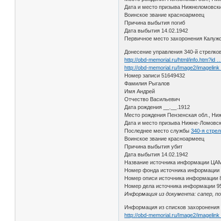
Дата и место призыва Нижнеломовск
Воинское звание красноармеец
Причина выбытия погиб
Дата выбытия 14.02.1942
Первичное место захоронения Калужск
Донесение управления 340-й стрелков
http://obd-memorial.ru/html/info.htm?id
http://obd-memorial.ru/Image2/imageli
Номер записи 51649432
Фамилия Рыгалов
Имя Андрей
Отчество Васильевич
Дата рождения __.__.1912
Место рождения Пензенская обл., Ни
Дата и место призыва Нижне-Ломовск
Последнее место службы
340-я стрел
Воинское звание красноармеец
Причина выбытия убит
Дата выбытия 14.02.1942
Название источника информации ЦА
Номер фонда источника информации
Номер описи источника информации 
Номер дела источника информации 9
Информация из документа: сапер, по
Информация из списков захоронения
http://obd-memorial.ru/Image2/imageli