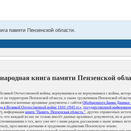
нига памяти Пензенской области.
народная книга памяти Пензенской обл
Великой Отечественной войны, вернувшимся и не вернувшимся с войны, котор
т на территории Пензенской области, а также труженикам Пензенской области
 являются военные архивные документы с сайтов
Обобщенного Банка Данных
а в Великой Отечественной войне 1941-1945 гг.»
,
государственной информаци
), информация
книги "Память. Пензенская область."
, других справочных источ
 то, что каждый из нас не только внесёт данные архивных документов, но и 
оминаниями о тех, кого уже нет с нами рядом, рассказами о ныне живых ветер
в тылу, прославлял ратными и трудовыми подвигами Пензенскую землю.
ая энциклопедия, в которую каждый желающий может внести известную ему и