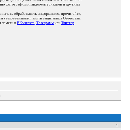
цию фотографиями, видеоматериалами и другими
ем начать обрабатывать информацию, прочитайте,
я увековечивания памяти защитников Отечества.
и памяти в
ВКонтакте
,
Телеграмм
или
Твиттер
.
ч
1