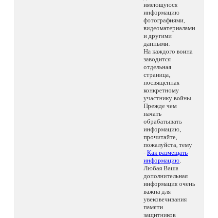
имеющуюся
информацию
фотографиями,
видеоматериалами
и другими
данными.
На каждого воина
заводится
отдельная
страница,
посвященная
конкретному
участнику войны.
Прежде чем
начать
обрабатывать
информацию,
прочитайте,
пожалуйста, тему
-
Как размещать
информацию
.
Любая Ваша
дополнительная
информация очень
важна для
увековечивания
памяти
защитников