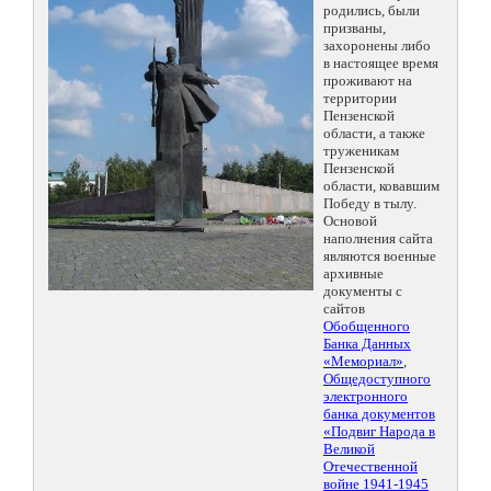
родились, были
призваны,
захоронены либо
в настоящее время
проживают на
территории
Пензенской
области, а также
труженикам
Пензенской
области, ковавшим
Победу в тылу.
Основой
наполнения сайта
являются военные
архивные
документы с
сайтов
Обобщенного
Банка Данных
«Мемориал»
,
Общедоступного
электронного
банка документов
«Подвиг Народа в
Великой
Отечественной
войне 1941-1945