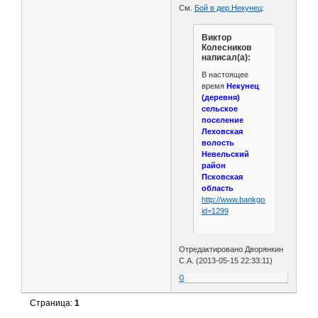
См.
Бой в дер.Некунец
:
Виктор
Колесников
написал(а):
В настоящее
время
Некунец
(деревня)
сельское
поселение
Леховская
волость
Невельский
район
Псковская
область
http://www.bankgorodov.ru/region
id=1299
Отредактировано Дворянкин
С.А. (2013-05-15 22:33:11)
0
Страница:
1