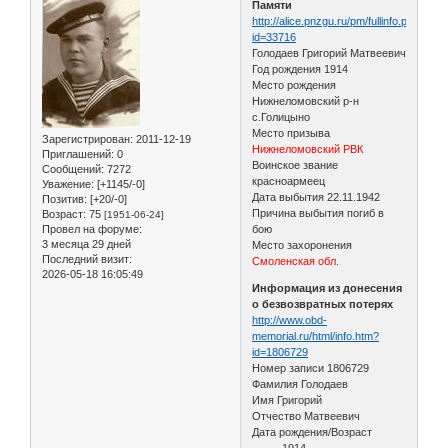
Памяти
http://alice.pnzgu.ru/pm/fullinfo.php?
id=33716
Голодаев Григорий Матвеевич
Год рождения 1914
Место рождения
Нижнеломовский р-н
с.Голицыно
Место призыва
Зарегистрирован
: 2011-12-19
Нижнеломовский РВК
Приглашений:
0
Воинское звание
Сообщений:
7272
красноармеец
Уважение:
[+1145/-0]
Дата выбытия 22.11.1942
Позитив:
[+20/-0]
Причина выбытия погиб в
Возраст:
75
[1951-06-24]
Провел на форуме:
бою
3 месяца 29 дней
Место захоронения
Последний визит:
Смоленская обл.
2026-05-18 16:05:49
Информация из донесения
о безвозвратных потерях
http://www.obd-
memorial.ru/html/info.htm?
id=1806729
Номер записи 1806729
Фамилия Голодаев
Имя Григорий
Отчество Матвеевич
Дата рождения/Возраст
__.__.1914