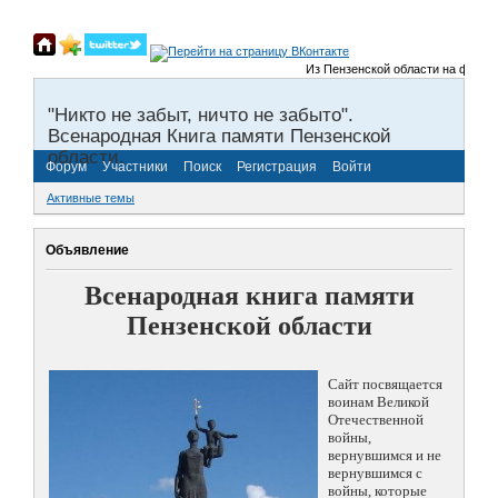
Из Пензенской области на фронты 
"Никто не забыт, ничто не забыто".
Всенародная Книга памяти Пензенской
области.
Форум
Участники
Поиск
Регистрация
Войти
Активные темы
Объявление
Всенародная книга памяти
Пензенской области
Сайт посвящается
воинам Великой
Отечественной
войны,
вернувшимся и не
вернувшимся с
войны, которые