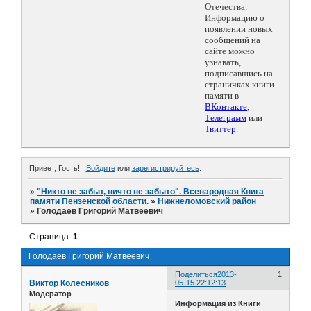
Отечества.
Информацию о
появлении новых
сообщений на
сайте можно
узнавать,
подписавшись на
страничках книги
памяти в
ВКонтакте
,
Телеграмм
или
Твиттер
.
Привет, Гость!
Войдите
или
зарегистрируйтесь
.
»
"Никто не забыт, ничто не забыто". Всенародная Книга
памяти Пензенской области.
»
Нижнеломовский район
»
Голодаев Григорий Матвеевич
Страница:
1
Голодаев Григорий Матвеевич
Поделиться
2013-
1
Виктор Колесников
05-15 22:12:13
Модератор
Информация из Книги