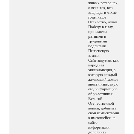
живых ветеранах,
о всех тех, кто
защищал в лихие
годы наше
Отечество, ковал
Победу в тылу,
прославлял
ратными и
трудовыми
подвигами
Пензенскую
землю.
Сайт задуман, как
народная
энциклопедия, в
которую каждый
желающий может
внести известную
ему информацию
об участниках
Великой
Отечественной
войны, добавить
свои комментарии
к имеющейся на
сайте
информации,
дополнить