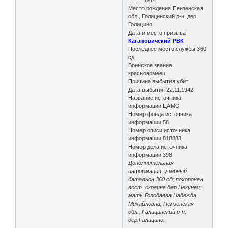
Место рождения Пензенская
обл., Голицинский р-н, дер.
Голицино
Дата и место призыва
Кагановичский РВК
Последнее место службы 360
сд
Воинское звание
красноармеец
Причина выбытия убит
Дата выбытия 22.11.1942
Название источника
информации ЦАМО
Номер фонда источника
информации 58
Номер описи источника
информации 818883
Номер дела источника
информации 398
Дополнительная
информация: учебный
батальон 360 сд; похоронен
вост. окраина дер.Некунец;
мать Голодаева Надежда
Михайловна, Пензенская
обл., Галицинский р-н,
дер.Галицино.