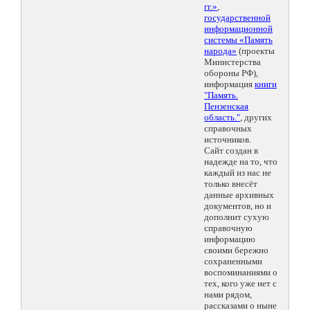
гг.»
,
государственной
информационной
системы «Память
народа»
(проекты
Министерства
обороны РФ),
информация
книги
"Память.
Пензенская
область."
, других
справочных
источников.
Сайт создан в
надежде на то, что
каждый из нас не
только внесёт
данные архивных
документов, но и
дополнит сухую
справочную
информацию
своими бережно
сохраненными
воспоминаниями о
тех, кого уже нет с
нами рядом,
рассказами о ныне