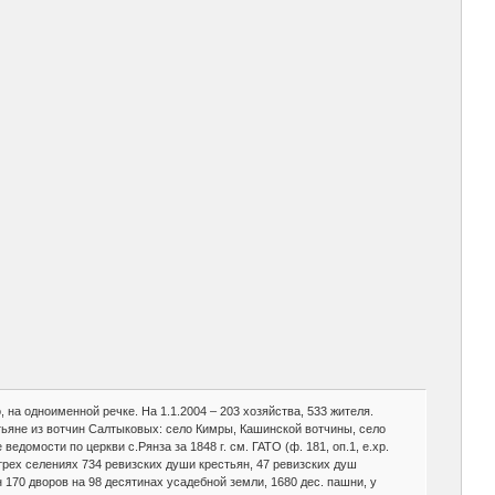
 на одноименной речке. На 1.1.2004 – 203 хозяйства, 533 жителя.
тьяне из вотчин Салтыковых: село Кимры, Кашинской вотчины, село
омости по церкви с.Рянза за 1848 г. см. ГАТО (ф. 181, оп.1, е.хр.
 трех селениях 734 ревизских души крестьян, 47 ревизских душ
н 170 дворов на 98 десятинах усадебной земли, 1680 дес. пашни, у