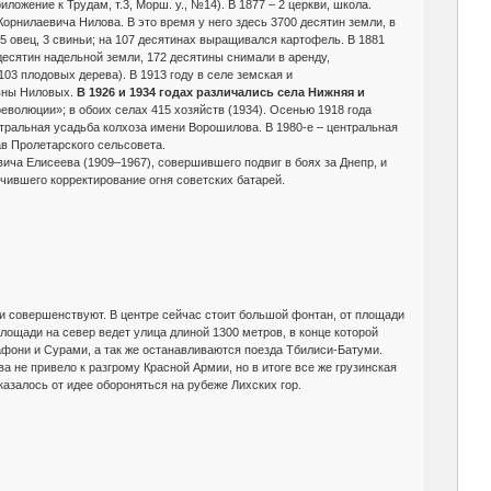
ложение к Трудам, т.3, Морш. у., №14). В 1877 – 2 церкви, школа.
орнилаевича Нилова. В это время у него здесь 3700 десятин земли, в
25 овец, 3 свиньи; на 107 десятинах выращивался картофель. В 1881
 десятин надельной земли, 172 десятины снимали в аренду,
03 плодовых дерева). В 1913 году в селе земская и
овны Ниловых.
В 1926 и 1934 годах различались села Нижняя и
еволюции»; в обоих селах 415 хозяйств (1934). Осенью 1918 года
нтральная усадьба колхоза имени Ворошилова. В 1980-е – центральная
ав Пролетарского сельсовета.
ича Елисеева (1909–1967), совершившего подвиг в боях за Днепр, и
чившего корректирование огня советских батарей.
ят и совершенствуют. В центре сейчас стоит большой фонтан, от площади
лощади на север ведет улица длиной 1300 метров, в конце которой
тафони и Сурами, а так же останавливаются поезда Тбилиси-Батуми.
а не привело к разгрому Красной Армии, но в итоге все же грузинская
азалось от идее обороняться на рубеже Лихских гор.