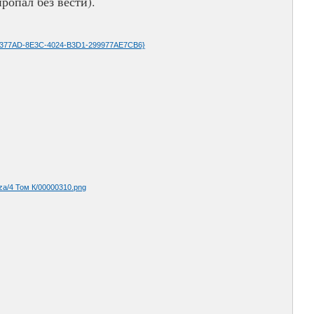
ропал без вести).
8377AD-8E3C-4024-B3D1-299977AE7CB6}
za/4 Том К/00000310.png