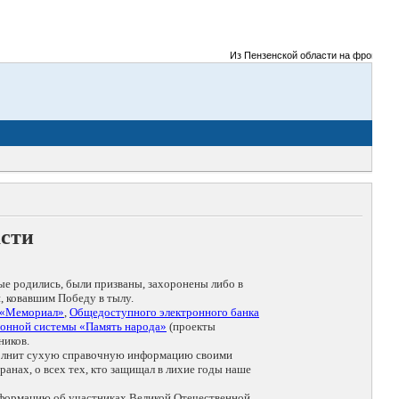
Из Пензенской области на фронты Велик
асти
ые родились, были призваны, захоронены либо в
, ковавшим Победу в тылу.
 «Мемориал»
,
Общедоступного электронного банка
онной системы «Память народа»
(проекты
ников.
дополнит сухую справочную информацию своими
анах, о всех тех, кто защищал в лихие годы наше
нформацию об участниках Великой Отечественной