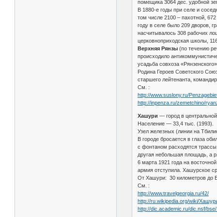
помещика 3064 дес. удобной зем
В 1880-е годы при селе и сосе
том числе 2100 – пахотной, 672
году в селе было 209 дворов, г
насчитывалось 308 рабочих лоша
церковноприходская школы, 11
Верхняя Рянзы
(по течению ре
происходило антикоммунистичес
усадьба совхоза «Рянзенского».
Родина Героев Советского Союз
старшего лейтенанта, командир
См. :
http://www.suslony.ru/Penzagebi
http://inpenza.ru/zemetchino/rya
Хашури
— город в центральной
Население — 33,4 тыс. (1993).
Узел железных (линии на Тбили
В городе бросается в глаза оби
с фонтаном расходятся трассы 
другая небольшая площадь, а р
6 марта 1921 года на восточной
армия отступила. Хашурское ср
От Хашури: 30 километров до Б
См. :
http://www.travelgeorgia.ru/42/
http://ru.wikipedia.org/wiki/Хашур
http://dic.academic.ru/dic.nsf/b