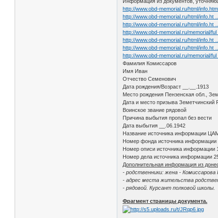
Информация из документов, уточняю
http://www.obd-memorial.ru/html/info.h
http://www.obd-memorial.ru/html/info.h
http://www.obd-memorial.ru/html/info.h
http://www.obd-memorial.ru/memorial/fu
http://www.obd-memorial.ru/html/info.h
http://www.obd-memorial.ru/html/info.h
http://www.obd-memorial.ru/memorial/fu
Фамилия Комиссаров
Имя Иван
Отчество Семенович
Дата рождения/Возраст __.__.1913
Место рождения Пензенская обл., Земе
Дата и место призыва Земетчинский Р
Воинское звание рядовой
Причина выбытия пропал без вести
Дата выбытия __.06.1942
Название источника информации ЦА
Номер фонда источника информации
Номер описи источника информации 
Номер дела источника информации 2
Дополнительная информация из доне
- родственники: жена - Комиссарова
- адрес места жительства родственн
- рядовой. Курсант полковой школы.
Фрагмент страницы документа.