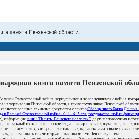
нига памяти Пензенской области.
народная книга памяти Пензенской обл
Великой Отечественной войны, вернувшимся и не вернувшимся с войны, котор
т на территории Пензенской области, а также труженикам Пензенской области
 являются военные архивные документы с сайтов
Обобщенного Банка Данных
а в Великой Отечественной войне 1941-1945 гг.»
,
государственной информаци
), информация
книги "Память. Пензенская область."
, других справочных источ
 то, что каждый из нас не только внесёт данные архивных документов, но и 
оминаниями о тех, кого уже нет с нами рядом, рассказами о ныне живых ветер
в тылу, прославлял ратными и трудовыми подвигами Пензенскую землю.
ая энциклопедия, в которую каждый желающий может внести известную ему и