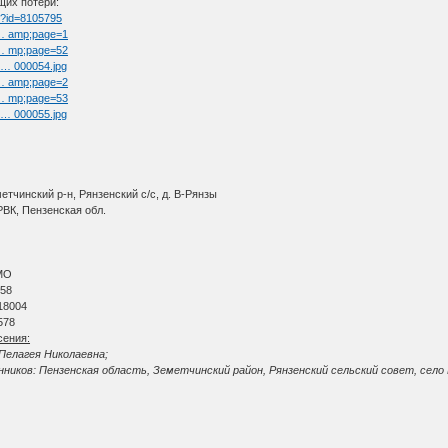
щих потери:
tm?id=8105795
t … amp;page=1
t … mp;page=52
l … 000054.jpg
t … amp;page=2
t … mp;page=53
l … 000055.jpg
тчинский р-н, Рянзенский с/с, д. В-Рянзы
ВК, Пензенская обл.
МО
 58
18004
578
сения:
 Пелагея Николаевна;
иков: Пензенская область, Земетчинский район, Рянзенский сельский совет, село В