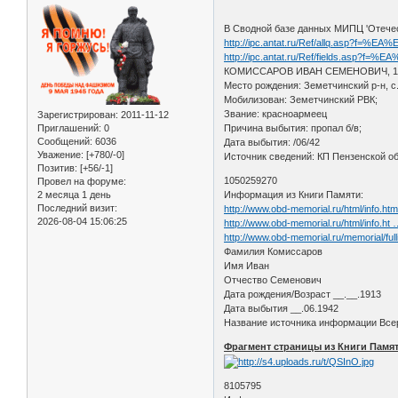
В Сводной базе данных МИПЦ 'Отече
http://ipc.antat.ru/Ref/allq.asp
http://ipc.antat.ru/Ref/fields.a
КОМИССАРОВ ИВАН СЕМЕНОВИЧ, 191
Место рождения: Земетчинский р-н, с.
Мобилизован: Земетчинский РВК;
Звание: красноармеец
Зарегистрирован
: 2011-11-12
Приглашений:
0
Причина выбытия: пропал б/в;
Сообщений:
6036
Дата выбытия: /06/42
Уважение:
[+780/-0]
Источник сведений: КП Пензенской об
Позитив:
[+56/-1]
1050259270
Провел на форуме:
2 месяца 1 день
Информация из Книги Памяти:
Последний визит:
http://www.obd-memorial.ru/html/info.h
2026-08-04 15:06:25
http://www.obd-memorial.ru/html/info.ht
http://www.obd-memorial.ru/memorial/
Фамилия Комиссаров
Имя Иван
Отчество Семенович
Дата рождения/Возраст __.__.1913
Дата выбытия __.06.1942
Название источника информации Всер
Фрагмент страницы из Книги Памят
8105795