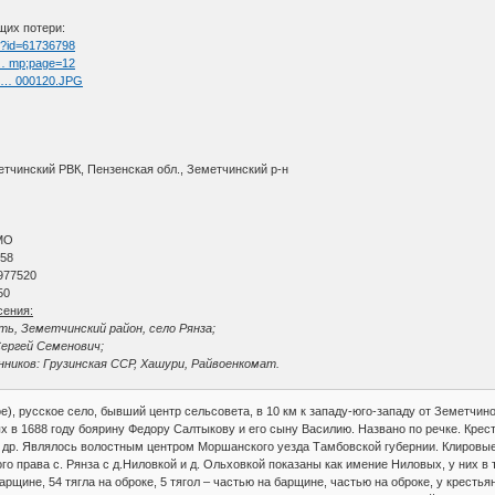
щих потери:
tm?id=61736798
t … mp;page=12
ul … 000120.JPG
етчинский РВК, Пензенская обл., Земетчинский р-н
МО
 58
977520
50
сения:
ть, Земетчинский район, село Рянза;
Сергей Семенович;
ников: Грузинская ССР, Хашури, Райвоенкомат.
е), русское село, бывший центр сельсовета, в 10 км к западу-юго-западу от Земетчино,
х в 1688 году боярину Федору Салтыкову и его сыну Василию. Названо по речке. Крес
др. Являлось волостным центром Моршанского уезда Тамбовской губернии. Клировые вед
го права с. Рянза с д.Ниловкой и д. Ольховкой показаны как имение Ниловых, у них в
арщине, 54 тягла на оброке, 5 тягол – частью на барщине, частью на оброке, у крестья