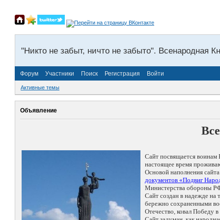
"Никто не забыт, ничто не забыто". Всенародная К
Форум
Участники
Поиск
Регистрация
Войти
Активные темы
Объявление
Все
Сайт посвящается воинам 
настоящее время проживаю
Основой наполнения сайта
документов «Подвиг Народ
Министерства обороны РФ
Сайт создан в надежде на
бережно сохраненными восп
Отечество, ковал Победу 
Сайт задуман, как народн