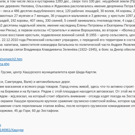
ли, в том числе леса и кустарника 1283 дес., сверх того 100 дес. неудобной земли (При
дних деревнях Ниловка, Ольховка и Ждановка располагалось имение дворянина Петра К
 – леса и 486 десятин вырубленного леса; 120 рабочих лошадей, 30 волов, 44 коровы, 
рамотных 27 мужчин и 7 женщин, 36 учащихся мальчиков и 3 девочки, у крестьян 1097
дей, 192 коровы, 407 овец, 330 свиней, 5 семей занимались пчеловодством, 4 сада (1
62 десятины надельной земли, имение наследниц Елены Петровны и Екатерины Петр
чки Рянзы), в первом колхозы «Строитель» и имени Ворошилова, во втором – «Волна р
кое восстание крестьян, подавленное военной силой. В 1955 – центр сельсовета, це
 22.12.2010 года Рянзенский сельсовет упразднен, с передачей его территории в сост
а: капитана, заместителя командира батальона по политической части Андрея Яковлев
а взвода связи Владимира Клавдиевича Зеленёва (1922–1945), в боях за Днепр обеспе
et/zemetch2.htm
nza.php
 Грузии, центр Хашурского муниципалитета края Шида-Картли.
си, Самтредиа, Вале) и автомобильных дорог.
лие магазинов и всякого рода товаров. Город очень живой, здесь что-то активно стро
на Боржоми и на Кутаиси. Рядом с этой площадью находится автовокзал. От этой же п
ядом - ж/д вокзал, на который стоит обратить внимание - отсюда ходят поезда на Зес
 окраине Хашури произошло крупное сражение грузинско-советской войны, которое едв
ажение стало переломным этапом войны, после которого грузинское командование отк
оржоми, 45 до Гори, 60 до Зестафони.
и
se/146961/Хашури