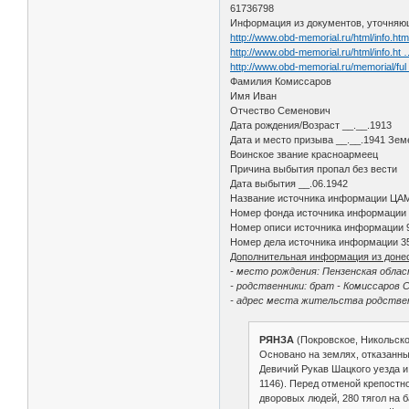
61736798
Информация из документов, уточняю
http://www.obd-memorial.ru/html/info.h
http://www.obd-memorial.ru/html/info.h
http://www.obd-memorial.ru/memorial/f
Фамилия Комиссаров
Имя Иван
Отчество Семенович
Дата рождения/Возраст __.__.1913
Дата и место призыва __.__.1941 Зем
Воинское звание красноармеец
Причина выбытия пропал без вести
Дата выбытия __.06.1942
Название источника информации ЦА
Номер фонда источника информации
Номер описи источника информации 
Номер дела источника информации 3
Дополнительная информация из доне
- место рождения: Пензенская облас
- родственники: брат - Комиссаров 
- адрес места жительства родствен
РЯНЗА
(Покровское, Никольско
Основано на землях, отказанны
Девичий Рукав Шацкого уезда и 
1146). Перед отменой крепостно
дворовых людей, 280 тягол на б