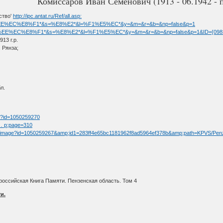
Комиссаров Иван Семенович (1913 - 06.1942 - п
ство'
http://ipc.antat.ru/Ref/all.asp:
?f=%EA%EE%EC%E8%F1*&s=%E8%E2*&l=%F1%E5%EC*&y=&m=&r=&b=&np=false&p=1
sp?f=%EA%EE%EC%E8%F1*&s=%E8%E2*&l=%F1%E5%EC*&y=&m=&r=&b=&np=false&p=1&ID={09
3 г.р.
 Рянза;
л.
tm?id=1050259270
 … p;page=310
fullimage?id=1050259267&amp;id1=283ff4e65bc1181962f8ad5964ef378b&amp;path=KPVS/Pen
оссийская Книга Памяти. Пензенская область. Том 4
и.