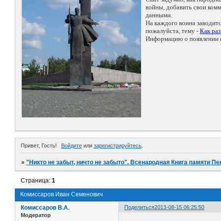
войны, добавить свои ко
данными.
На каждого воина заводит
пожалуйста, тему -
Как ра
Информацию о появлении н
Привет, Гость!
Войдите
или
зарегистрируйтесь
.
»
"Никто не забыт, ничто не забыто". Всенародная Книга памяти Пе
Страница:
1
Комиссаров Иван Семенович
Комиссаров В.А.
Поделиться
2013-08-15 06:25:50
Модератор