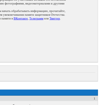
цию фотографиями, видеоматериалами и другими
ем начать обрабатывать информацию, прочитайте,
я увековечивания памяти защитников Отечества.
и памяти в
ВКонтакте
,
Телеграмм
или
Твиттер
.
1