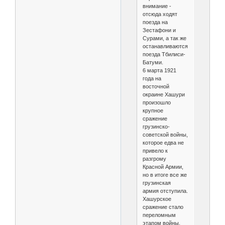
внимание -
отсюда ходят
поезда на
Зестафони и
Сурами, а так же
останавливаются
поезда Тбилиси-
Батуми.
6 марта 1921
года на
восточной
окраине Хашури
произошло
крупное
сражение
грузинско-
советской войны,
которое едва не
привело к
разгрому
Красной Армии,
но в итоге все же
грузинская
армия отступила.
Хашурское
сражение стало
переломным
этапом войны,