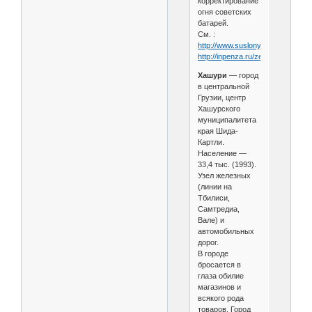
корректирование
огня советских
батарей.
См. :
http://www.suslony.ru/Penzagebi
http://inpenza.ru/zemetchino/rya
Хашури
— город
в центральной
Грузии, центр
Хашурского
муниципалитета
края Шида-
Картли.
Население —
33,4 тыс. (1993).
Узел железных
(линии на
Тбилиси,
Самтредиа,
Вале) и
автомобильных
дорог.
В городе
бросается в
глаза обилие
магазинов и
всякого рода
товаров. Город