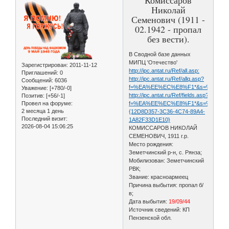
Николай
Семенович (1911 -
02.1942 - пропал
без вести).
В Сводной базе данных
МИПЦ 'Отечество'
Зарегистрирован
: 2011-11-12
http://ipc.antat.ru/Ref/all.asp:
Приглашений:
0
http://ipc.antat.ru/Ref/allq.asp?
Сообщений:
6036
f=%EA%EE%EC%E8%F1*&s=%ED%E8%
Уважение:
[+780/-0]
http://ipc.antat.ru/Ref/fields.asp?
Позитив:
[+56/-1]
Провел на форуме:
f=%EA%EE%EC%E8%F1*&s=%ED%E8%E
2 месяца 1 день
{12D8D357-3C36-4C74-89A4-
Последний визит:
1A82F33D1E10}
2026-08-04 15:06:25
КОМИССАРОВ НИКОЛАЙ
СЕМЕНОВИЧ, 1911 г.р.
Место рождения:
Земетчинский р-н, с. Рянза;
Мобилизован: Земетчинский
РВК;
Звание: красноармеец
Причина выбытия: пропал б/
в;
Дата выбытия:
19/09/44
Источник сведений: КП
Пензенской обл.