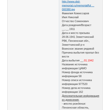
http://www.obd-
memorial.ru/memorial/ful …
000380.jpg
Фамилия Комиссаров
Имя Николай
Отчество Семенович
Дата рождения/Возраст
__.__.1911
Дата и место призыва
28.06.1941 Земетчинский
РВК, Пензенская обл.,
Земетчинский р-н
Воинское звание рядовой
Причина выбытия пропал без
вести
Дата выбытия __.
01.1942
Название источника
информации ЦАМО
Номер фонда источника
информации 58
Номер описи источника
информации 977520
Номер дела источника
информации 162
Дополнительная информация
из донесения:
- место рождения:
Пензенская область,