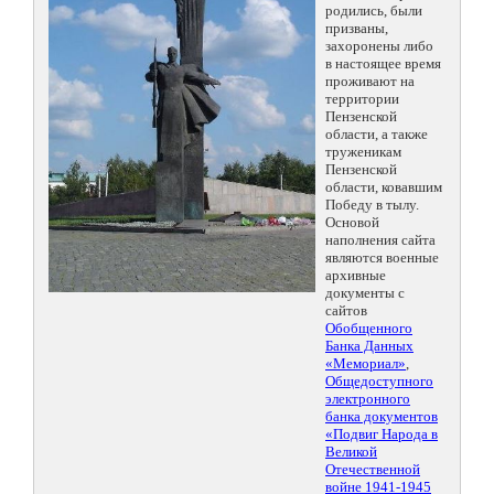
родились, были
призваны,
захоронены либо
в настоящее время
проживают на
территории
Пензенской
области, а также
труженикам
Пензенской
области, ковавшим
Победу в тылу.
Основой
наполнения сайта
являются военные
архивные
документы с
сайтов
Обобщенного
Банка Данных
«Мемориал»
,
Общедоступного
электронного
банка документов
«Подвиг Народа в
Великой
Отечественной
войне 1941-1945