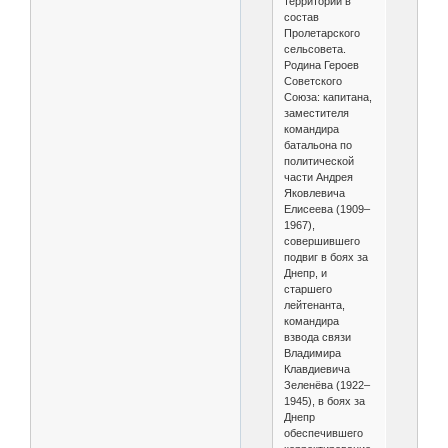
территории в
состав
Пролетарского
сельсовета.
Родина Героев
Советского
Союза: капитана,
заместителя
командира
батальона по
политической
части Андрея
Яковлевича
Елисеева (1909–
1967),
совершившего
подвиг в боях за
Днепр, и
старшего
лейтенанта,
командира
взвода связи
Владимира
Клавдиевича
Зеленёва (1922–
1945), в боях за
Днепр
обеспечившего