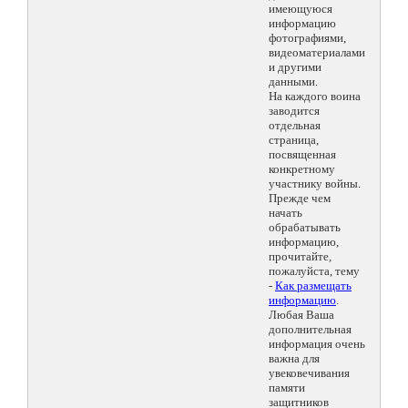
имеющуюся
информацию
фотографиями,
видеоматериалами
и другими
данными.
На каждого воина
заводится
отдельная
страница,
посвященная
конкретному
участнику войны.
Прежде чем
начать
обрабатывать
информацию,
прочитайте,
пожалуйста, тему
-
Как размещать
информацию
.
Любая Ваша
дополнительная
информация очень
важна для
увековечивания
памяти
защитников