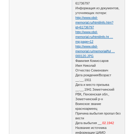
61736797
Информация из документов,
уточняющих потери:
http://www.obd-
memorial.ru/html/info.htm?
id=61736797
http://www.obd-
memorial.ru/html/info.ht …
mp;page=12
http://www.obd-
memorial.ru/memorial/ful …
000120.JPG
Фамилия Комиссаров
Имя Николай
Отчество Семенович
Дата рождения/Возраст
__.__.1911
Дата и место призыва
__.__.1941 Земетчинский
РВК, Пензенская обл.,
Земетчинский р-н
Воинское звание
красноармеец
Причина выбытия пропал без
вести
Дата выбытия __
.02.1942
Название источника
информации ЦАМО