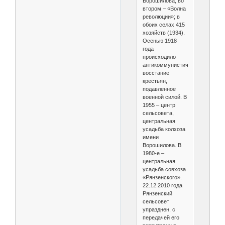
Ворошилова, во
втором – «Волна
революции»; в
обоих селах 415
хозяйств (1934).
Осенью 1918
года
происходило
антикоммунистическое
восстание
крестьян,
подавленное
военной силой. В
1955 – центр
сельсовета,
центральная
усадьба колхоза
имени
Ворошилова. В
1980-е –
центральная
усадьба совхоза
«Рянзенского».
22.12.2010 года
Рянзенский
сельсовет
упразднен, с
передачей его