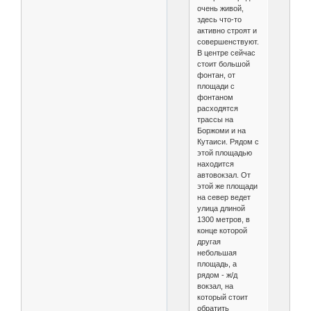
очень живой,
здесь что-то
активно строят и
совершенствуют.
В центре сейчас
стоит большой
фонтан, от
площади с
фонтаном
расходятся
трассы на
Боржоми и на
Кутаиси. Рядом с
этой площадью
находится
автовокзал. От
этой же площади
на север ведет
улица длиной
1300 метров, в
конце которой
другая
небольшая
площадь, а
рядом - ж/д
вокзал, на
который стоит
обратить