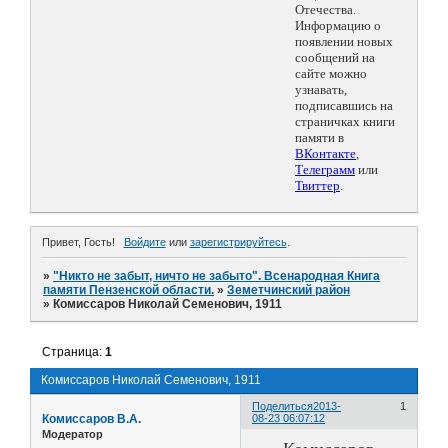
Отечества.
Информацию о
появлении новых
сообщений на
сайте можно
узнавать,
подписавшись на
страничках книги
памяти в
ВКонтакте
,
Телеграмм
или
Твиттер
.
Привет, Гость!
Войдите
или
зарегистрируйтесь
.
»
"Никто не забыт, ничто не забыто". Всенародная Книга
памяти Пензенской области.
»
Земетчинский район
»
Комиссаров Николай Семенович, 1911
Страница:
1
Комиссаров Николай Семенович, 1911
Поделиться
2013-
1
Комиссаров В.А.
08-23 06:07:12
Модератор
Комиссаров