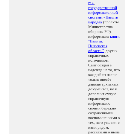
гг.»
,
государственной
информационной
системы «Память
народа»
(проекты
Министерства
обороны РФ),
информация
книги
"Память.
Пензенская
область."
, других
справочных
источников.
Сайт создан в
надежде на то, что
каждый из нас не
только внесёт
данные архивных
документов, но и
дополнит сухую
справочную
информацию
своими бережно
сохраненными
воспоминаниями о
тех, кого уже нет с
нами рядом,
рассказами о ныне