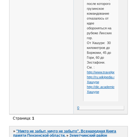
после которого
грузинское
командование
отказалось от
идее
обороняться на
рубеже Лихских
гор.
От Хашури: 30
километров до
Боржоми, 45 до
Гори, 60 до
Зестафони.
См. :
http://www.travelgeorgia.ru/42/
http://ru.wikipedia.org/wiki/
Хашури
http://dic.academic.ru/dic.nsf/bse
Хашури
0
Страница:
1
»
"Никто не забыт, ничто не забыто". Всенародная Книга
памяти Пензенской области.
»
Земетчинский район