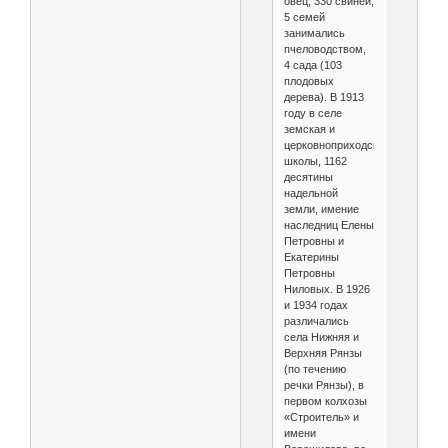
овец, 330 свиней,
5 семей
занимались
пчеловодством,
4 сада (103
плодовых
дерева). В 1913
году в селе
земская и
церковноприходская
школы, 1162
десятины
надельной
земли, имение
наследниц Елены
Петровны и
Екатерины
Петровны
Ниловых. В 1926
и 1934 годах
различались
села Нижняя и
Верхняя Рянзы
(по течению
речки Рянзы), в
первом колхозы
«Строитель» и
имени