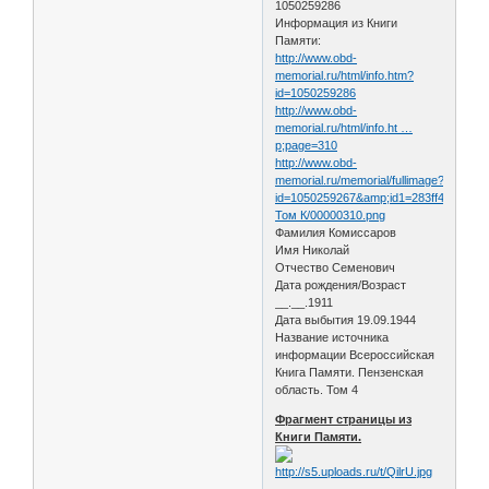
1050259286
Информация из Книги
Памяти:
http://www.obd-
memorial.ru/html/info.htm?
id=1050259286
http://www.obd-
memorial.ru/html/info.ht …
p;page=310
http://www.obd-
memorial.ru/memorial/fullimage?
id=1050259267&amp;id1=283ff4e65bc1
Том К/00000310.png
Фамилия Комиссаров
Имя Николай
Отчество Семенович
Дата рождения/Возраст
__.__.1911
Дата выбытия 19.09.1944
Название источника
информации Всероссийская
Книга Памяти. Пензенская
область. Том 4
Фрагмент страницы из
Книги Памяти.