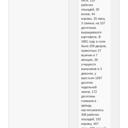
леса; 120
рабочих
лошадей, 30
волов, 44
коровы, 25 овец,
3 свиньи; на 107
десятинах
выращивался
картофель. В
1881 году в селе
было 209 дворов,
грамотных 27
мужчин и 7
женщин, 36
учащихся
мальчиков и 3
девочки, у
крестьян 1097
десятин
надельной
земли, 172
десятины
снимали в
аренду,
насчитывалось
308 рабочих
лошадей, 192
коровы, 407