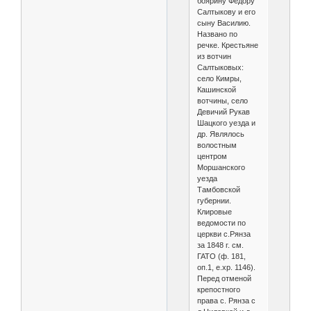
боярину Федору
Салтыкову и его
сыну Василию.
Названо по
речке. Крестьяне
из вотчин
Салтыковых:
село Кимры,
Кашинской
вотчины, село
Девичий Рукав
Шацкого уезда и
др. Являлось
волостным
центром
Моршанского
уезда
Тамбовской
губернии.
Клировые
ведомости по
церкви с.Рянза
за 1848 г. см.
ГАТО (ф. 181,
оп.1, е.хр. 1146).
Перед отменой
крепостного
права с. Рянза с