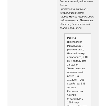
Земетчинский район, село
Рянза;
- родственники: жена -
Устинья Ивановна;
- адрес места жительства
родственников: Пензенская
область, Земетчинский
район, село Рянза.
РЯНЗА
(Покровское,
Никольское),
русское село,
бывший центр
сельсовета, в 10
км к западу-юго-
западу от
Земетчино, на
одноименной
речке. На
1.1.2004 – 203
хозяйства, 533
жителя.
Основано на
землях,
отказанных в
1688 году