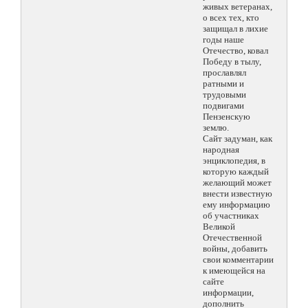
живых ветеранах,
о всех тех, кто
защищал в лихие
годы наше
Отечество, ковал
Победу в тылу,
прославлял
ратными и
трудовыми
подвигами
Пензенскую
землю.
Сайт задуман, как
народная
энциклопедия, в
которую каждый
желающий может
внести известную
ему информацию
об участниках
Великой
Отечественной
войны, добавить
свои комментарии
к имеющейся на
сайте
информации,
дополнить