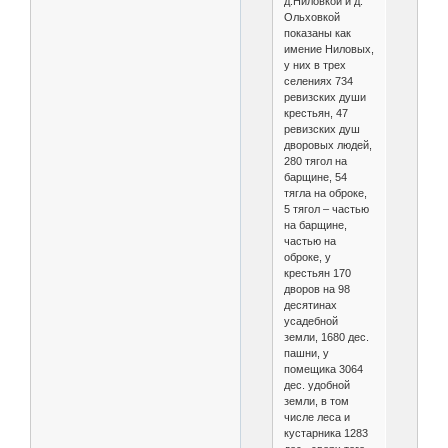
д.Ниловкой и д.
Ольховкой
показаны как
имение Ниловых,
у них в трех
селениях 734
ревизских души
крестьян, 47
ревизских душ
дворовых людей,
280 тягол на
барщине, 54
тягла на оброке,
5 тягол – частью
на барщине,
частью на
оброке, у
крестьян 170
дворов на 98
десятинах
усадебной
земли, 1680 дес.
пашни, у
помещика 3064
дес. удобной
земли, в том
числе леса и
кустарника 1283