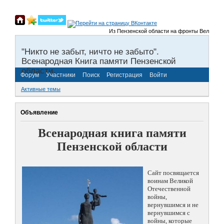
Из Пензенской области на фронты Великой Отеч
"Никто не забыт, ничто не забыто".
Всенародная Книга памяти Пензенской
области.
Форум
Участники
Поиск
Регистрация
Войти
Активные темы
Объявление
Всенародная книга памяти
Пензенской области
Сайт посвящается
воинам Великой
Отечественной
войны,
вернувшимся и не
вернувшимся с
войны, которые