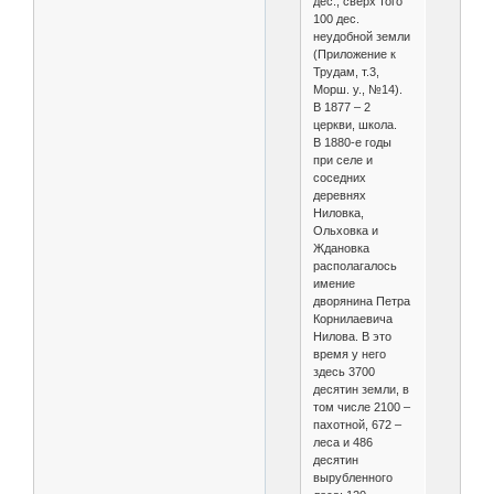
дес., сверх того
100 дес.
неудобной земли
(Приложение к
Трудам, т.3,
Морш. у., №14).
В 1877 – 2
церкви, школа.
В 1880-е годы
при селе и
соседних
деревнях
Ниловка,
Ольховка и
Ждановка
располагалось
имение
дворянина Петра
Корнилаевича
Нилова. В это
время у него
здесь 3700
десятин земли, в
том числе 2100 –
пахотной, 672 –
леса и 486
десятин
вырубленного