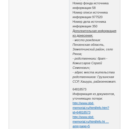
Номер фонда источника
информации 58
Номер описи источника
информации 977520
Номер дела источника
информации 350
Дополнительная информация
из донесения:
- место рождения:
Пензенская область,
Земетчинский район, село
Рянза;
- родственники: брат -
Комиссаров Сергей
Семенович;
- адрес места жительства
родственников: Грузинская
ССР, Хашури, райвоенкомат.
64818573
Информация из документов,
уточняющих потери:
http://www.obd-
memorial.ru/html/info.htm?
id=64818573
http://www.obd-
memorial.ru/html/info.ht …
amp;page=5