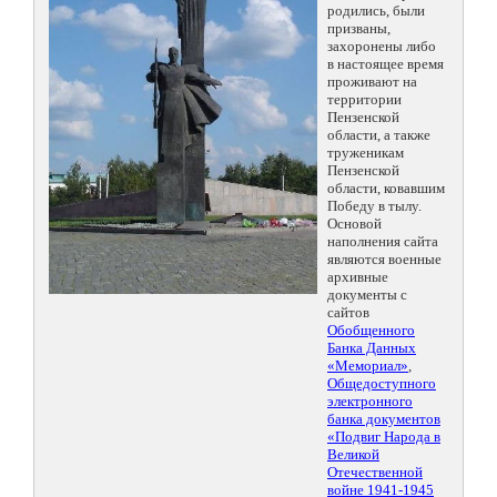
родились, были
призваны,
захоронены либо
в настоящее время
проживают на
территории
Пензенской
области, а также
труженикам
Пензенской
области, ковавшим
Победу в тылу.
Основой
наполнения сайта
являются военные
архивные
документы с
сайтов
Обобщенного
Банка Данных
«Мемориал»
,
Общедоступного
электронного
банка документов
«Подвиг Народа в
Великой
Отечественной
войне 1941-1945