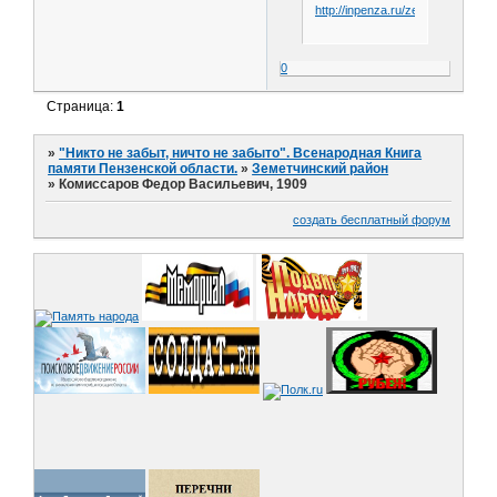
http://inpenza.ru/zemetchino/user
0
Страница:
1
»
"Никто не забыт, ничто не забыто". Всенародная Книга
памяти Пензенской области.
»
Земетчинский район
»
Комиссаров Федор Васильевич, 1909
создать бесплатный форум