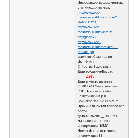
Информация из документов,
уточняющих потери:
http://www.obd-
memorial.ru/html/info.htm?
id=60619211
http://www.obd-
memorial.ru/html/info.ht …
amp;page=5
http://www.obd-
memorial.ru/memorial/ful …
000361.jpg
Фамилия Комиссаров
Имя Федор
Отчество Васильевич
Дата рождения/Возраст
__.__.
1913
Дата и место призыва
23.06.1941 Земетчинский
РВК, Пензенская обл.,
Земетчинский р-н
Воинское звание сержант
Причина выбытия пропал без
вести
Дата выбытия __.10.1941
Название источника
информации ЦАМО
Номер фонда источника
информации 58