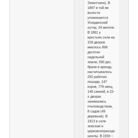
Земетчино). В
1897 в той же
волости
упоминается
Усердинский
хутор, 34 жителя.
В 1881 у
крестьян села на
159 дворов
имелось 898
десятин
надельной
земли, 590 дес.
брали в аренду,
насчитывалось
292 рабочих
лошади, 147
коров, 779 овец,
148 свиней, в 22-
х дворах
занимались
пчеловодством,
8 садов (49
деревьев). В
1913 в селе
земская и
церковноприходская
школы. В 1934 –