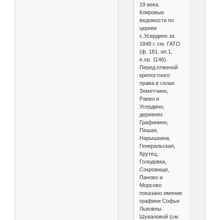
19 века.
Клировые
ведомости по
церкви
с.Усердино за
1848 г. см. ГАТО
(ф. 181, оп.1,
е.хр. 1146).
Перед отменой
крепостного
права в селах
Земетчино,
Раево и
Усердино,
деревнях
Графинино,
Пешая,
Нарышкина,
Генеральская,
Крутец,
Голодовка,
Сокровище,
Паново и
Морсово
показано имение
графини Софьи
Львовны
Шуваловой (см.