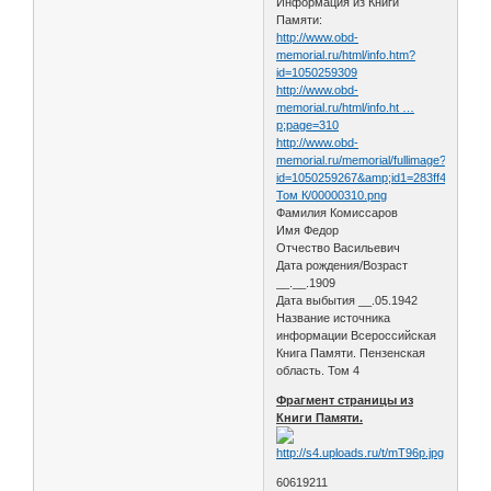
Информация из Книги
Памяти:
http://www.obd-
memorial.ru/html/info.htm?
id=1050259309
http://www.obd-
memorial.ru/html/info.ht …
p;page=310
http://www.obd-
memorial.ru/memorial/fullimage?
id=1050259267&amp;id1=283ff4e65bc1
Том К/00000310.png
Фамилия Комиссаров
Имя Федор
Отчество Васильевич
Дата рождения/Возраст
__.__.1909
Дата выбытия __.05.1942
Название источника
информации Всероссийская
Книга Памяти. Пензенская
область. Том 4
Фрагмент страницы из
Книги Памяти.
60619211