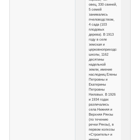
овец, 330 свиней,
5 семей
занимались
пчеловодством,
4 сада (103
плодовых
дерева). В 1913
году в селе
земская и
церковноприходская
школы, 1162
десятины
надельной
земли, имение
наследниц Елены
Петровны и
Екатерины
Петровны
Ниловых. В 1926
и 1934 годах
различались
села Нижняя и
Верхняя Рянзы
(по течению
речки Рянзы), в
первом колхозы
«Строитель» и
имени