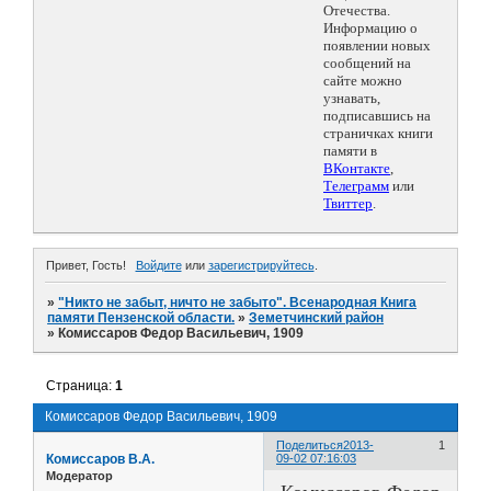
Отечества.
Информацию о
появлении новых
сообщений на
сайте можно
узнавать,
подписавшись на
страничках книги
памяти в
ВКонтакте
,
Телеграмм
или
Твиттер
.
Привет, Гость!
Войдите
или
зарегистрируйтесь
.
»
"Никто не забыт, ничто не забыто". Всенародная Книга
памяти Пензенской области.
»
Земетчинский район
»
Комиссаров Федор Васильевич, 1909
Страница:
1
Комиссаров Федор Васильевич, 1909
Поделиться
2013-
1
Комиссаров В.А.
09-02 07:16:03
Модератор
Комиссаров Федор