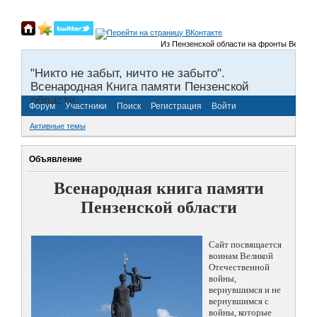
Из Пензенской области на фронты Великой Оте
"Никто не забыт, ничто не забыто".
Всенародная Книга памяти Пензенской
области.
Форум
Участники
Поиск
Регистрация
Войти
Активные темы
Объявление
Всенародная книга памяти
Пензенской области
Сайт посвящается
воинам Великой
Отечественной
войны,
вернувшимся и не
вернувшимся с
войны, которые