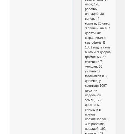
леса; 120
рабочих
лошадей, 30
волов, 44
коровы, 25 овец,
3 свиньи; на 107
десятинах
выращивался
картофель. В
1881 году в селе
было 209 дворов,
грамотных 27
мужчин и 7
женщин, 36
учащихся
мальчиков и 3
девочки, у
крестьян 1097
десятин
надельной
земли, 172
десятины
снимали в
аренду,
насчитывалось
308 рабочих
лошадей, 192
коровы, 407