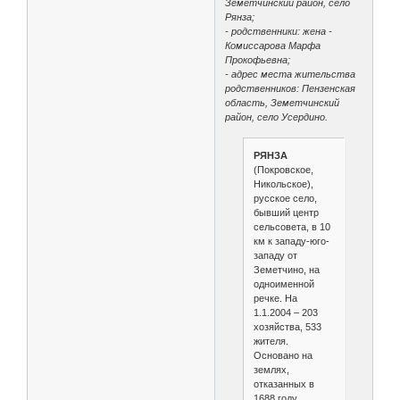
Земетчинский район, село
Рянза;
- родственники: жена -
Комиссарова Марфа
Прокофьевна;
- адрес места жительства
родственников: Пензенская
область, Земетчинский
район, село Усердино.
РЯНЗА
(Покровское,
Никольское),
русское село,
бывший центр
сельсовета, в 10
км к западу-юго-
западу от
Земетчино, на
одноименной
речке. На
1.1.2004 – 203
хозяйства, 533
жителя.
Основано на
землях,
отказанных в
1688 году