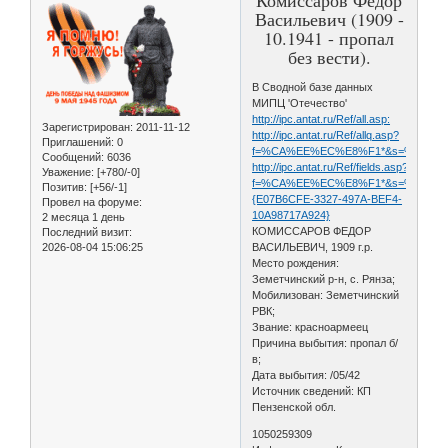
Васильевич (1909 -
10.1941 - пропал
без вести).
В Сводной базе данных
МИПЦ 'Отечество'
http://ipc.antat.ru/Ref/all.asp:
Зарегистрирован
: 2011-11-12
http://ipc.antat.ru/Ref/allq.asp?
Приглашений:
0
f=%CA%EE%EC%E8%F1*&s=%F4%E5%E
Сообщений:
6036
http://ipc.antat.ru/Ref/fields.asp?
Уважение:
[+780/-0]
f=%CA%EE%EC%E8%F1*&s=%F4%E5%E
Позитив:
[+56/-1]
{E07B6CFE-3327-497A-BEF4-
Провел на форуме:
10A98717A924}
2 месяца 1 день
КОМИССАРОВ ФЕДОР
Последний визит:
2026-08-04 15:06:25
ВАСИЛЬЕВИЧ, 1909 г.р.
Место рождения:
Земетчинский р-н, с. Рянза;
Мобилизован: Земетчинский
РВК;
Звание: красноармеец
Причина выбытия: пропал б/
в;
Дата выбытия: /05/42
Источник сведений: КП
Пензенской обл.
1050259309