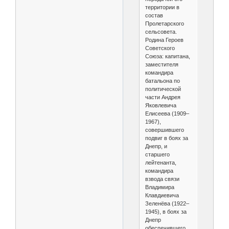
территории в
состав
Пролетарского
сельсовета.
Родина Героев
Советского
Союза: капитана,
заместителя
командира
батальона по
политической
части Андрея
Яковлевича
Елисеева (1909–
1967),
совершившего
подвиг в боях за
Днепр, и
старшего
лейтенанта,
командира
взвода связи
Владимира
Клавдиевича
Зеленёва (1922–
1945), в боях за
Днепр
обеспечившего