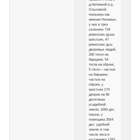
д.Ниловкой и д.
Ольховкой
показаны как
имение Ниловых,
у них в трех
селениях 734
ревизских души
крестьян, 47
ревизских душ
дворовых людей,
280 тягол на
барщине, 54
тягла на оброке,
5 тягол – частью
на барщине,
частью на
оброке, у
крестьян 170
дворов на 98
десятинах
усадебной
земли, 1680 дес.
пашни, у
помещика 3064
дес. удобной
земли, в том
числе леса и
кустарника 1283