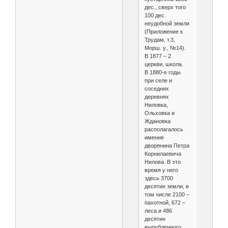
дес., сверх того
100 дес.
неудобной земли
(Приложение к
Трудам, т.3,
Морш. у., №14).
В 1877 – 2
церкви, школа.
В 1880-е годы
при селе и
соседних
деревнях
Ниловка,
Ольховка и
Ждановка
располагалось
имение
дворянина Петра
Корнилаевича
Нилова. В это
время у него
здесь 3700
десятин земли, в
том числе 2100 –
пахотной, 672 –
леса и 486
десятин
вырубленного