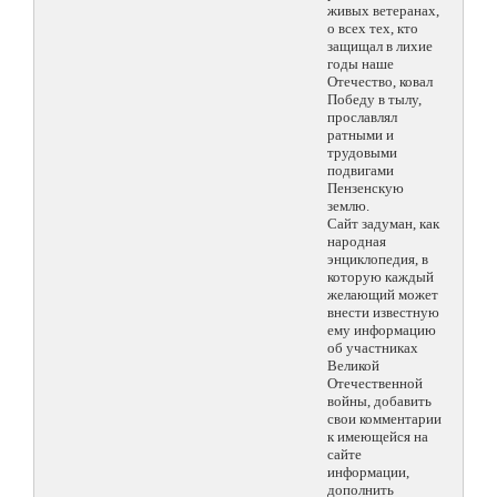
живых ветеранах,
о всех тех, кто
защищал в лихие
годы наше
Отечество, ковал
Победу в тылу,
прославлял
ратными и
трудовыми
подвигами
Пензенскую
землю.
Сайт задуман, как
народная
энциклопедия, в
которую каждый
желающий может
внести известную
ему информацию
об участниках
Великой
Отечественной
войны, добавить
свои комментарии
к имеющейся на
сайте
информации,
дополнить