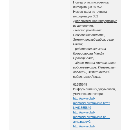
Номер описи источника
информации 977520
Номер дела источника
информации 352
Дополнительная информация
из донесения:
- место рождения:
Пензенская область,
Земетчинский район, село
Рянза;
- родственники: жена -
Комиссарова Марфа
Прокофьевна;
- адрес места жительства
родственников: Пензенская
область, Земетчинский
район, село Рянза.
61655649
Информация из документов,
уточняющих потери:
http://www.obd-
memorial.ru/html/info.htm?
id=61655649
http://www.obd-
memorial.ru/html/info.ht …
amp;page=2
http://www.obd-