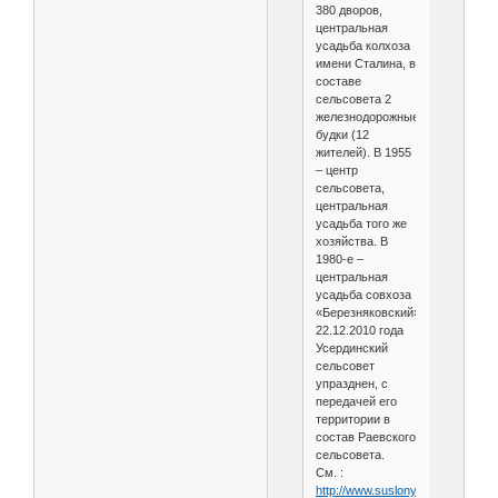
380 дворов,
центральная
усадьба колхоза
имени Сталина, в
составе
сельсовета 2
железнодорожные
будки (12
жителей). В 1955
– центр
сельсовета,
центральная
усадьба того же
хозяйства. В
1980-е –
центральная
усадьба совхоза
«Березняковский».
22.12.2010 года
Усердинский
сельсовет
упразднен, с
передачей его
территории в
состав Раевского
сельсовета.
См. :
http://www.suslony.ru/Penzagebi