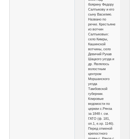
боярину Федору
Салтыкову и его
сыну Василию.
Названо по
речке. Крестьяне
из вотчин
Салтыковых:
село Кимры,
Кашинской
вотчины, село
Девичий Рукав
Шацкого уезда и
др. Являлось
волостным
центром
Моршанского
уезда
Тамбовской
губернии.
Клировые
ведомости по
церкви с.Рянза
за 1848 г. см.
ГАТО (ф. 181,
оп.1, е.хр. 1146).
Перед отменой
крепостного
права с. Рянза с