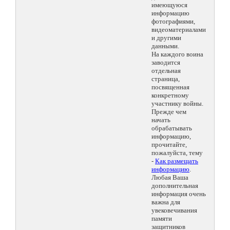
имеющуюся
информацию
фотографиями,
видеоматериалами
и другими
данными.
На каждого воина
заводится
отдельная
страница,
посвященная
конкретному
участнику войны.
Прежде чем
начать
обрабатывать
информацию,
прочитайте,
пожалуйста, тему
-
Как размещать
информацию
.
Любая Ваша
дополнительная
информация очень
важна для
увековечивания
памяти
защитников