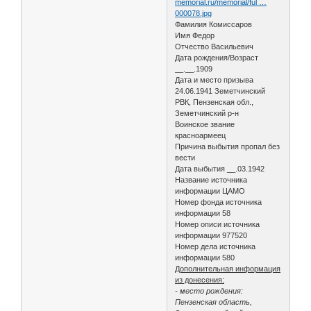
memorial.ru/memorial/ful …
000078.jpg
Фамилия Комиссаров
Имя Федор
Отчество Васильевич
Дата рождения/Возраст
__.__.1909
Дата и место призыва
24.06.1941 Земетчинский
РВК, Пензенская обл.,
Земетчинский р-н
Воинское звание
красноармеец
Причина выбытия пропал без
вести
Дата выбытия __.03.1942
Название источника
информации ЦАМО
Номер фонда источника
информации 58
Номер описи источника
информации 977520
Номер дела источника
информации 580
Дополнительная информация
из донесения:
- место рождения:
Пензенская область,