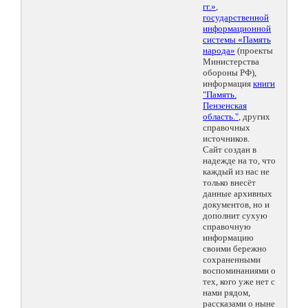
гг.»
,
государственной
информационной
системы «Память
народа»
(проекты
Министерства
обороны РФ),
информация
книги
"Память.
Пензенская
область."
, других
справочных
источников.
Сайт создан в
надежде на то, что
каждый из нас не
только внесёт
данные архивных
документов, но и
дополнит сухую
справочную
информацию
своими бережно
сохраненными
воспоминаниями о
тех, кого уже нет с
нами рядом,
рассказами о ныне