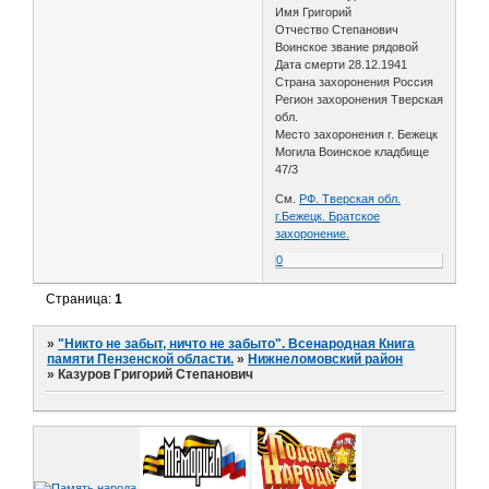
Имя Григорий
Отчество Степанович
Воинское звание рядовой
Дата смерти 28.12.1941
Страна захоронения Россия
Регион захоронения Тверская
обл.
Место захоронения г. Бежецк
Могила Воинское кладбище
47/3
См.
РФ. Тверская обл.
г.Бежецк. Братское
захоронение.
0
Страница:
1
»
"Никто не забыт, ничто не забыто". Всенародная Книга
памяти Пензенской области.
»
Нижнеломовский район
»
Казуров Григорий Степанович