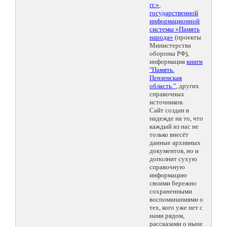
гг.»
,
государственной
информационной
системы «Память
народа»
(проекты
Министерства
обороны РФ),
информация
книги
"Память.
Пензенская
область."
, других
справочных
источников.
Сайт создан в
надежде на то, что
каждый из нас не
только внесёт
данные архивных
документов, но и
дополнит сухую
справочную
информацию
своими бережно
сохраненными
воспоминаниями о
тех, кого уже нет с
нами рядом,
рассказами о ныне