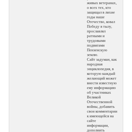
живых ветеранах,
о всех тех, кто
защищал в лихие
годы наше
Отечество, ковал
Победу в тылу,
прославлял
ратными и
трудовыми
подвигами
Пензенскую
землю.
Сайт задуман, как
народная
энциклопедия, в
которую каждый
желающий может
внести известную
ему информацию
об участниках
Великой
Отечественной
войны, добавить
свои комментарии
к имеющейся на
сайте
информации,
дополнить