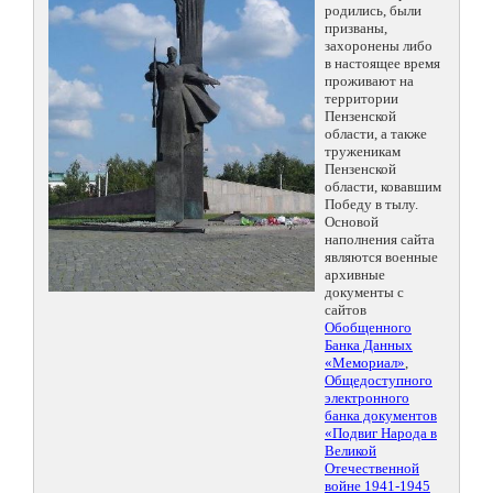
родились, были
призваны,
захоронены либо
в настоящее время
проживают на
территории
Пензенской
области, а также
труженикам
Пензенской
области, ковавшим
Победу в тылу.
Основой
наполнения сайта
являются военные
архивные
документы с
сайтов
Обобщенного
Банка Данных
«Мемориал»
,
Общедоступного
электронного
банка документов
«Подвиг Народа в
Великой
Отечественной
войне 1941-1945