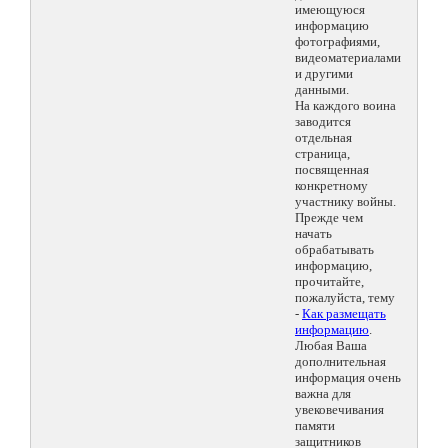
имеющуюся
информацию
фотографиями,
видеоматериалами
и другими
данными.
На каждого воина
заводится
отдельная
страница,
посвященная
конкретному
участнику войны.
Прежде чем
начать
обрабатывать
информацию,
прочитайте,
пожалуйста, тему
-
Как размещать
информацию
.
Любая Ваша
дополнительная
информация очень
важна для
увековечивания
памяти
защитников