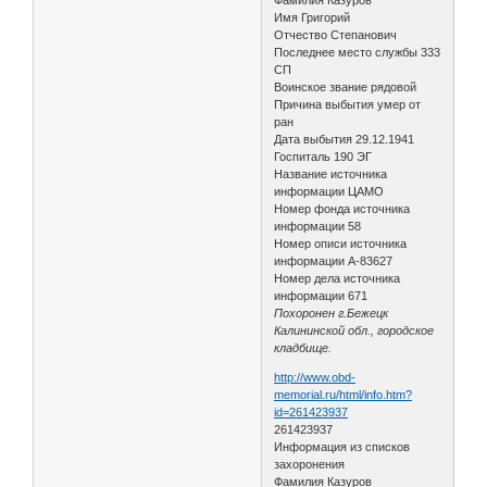
Имя Григорий
Отчество Степанович
Последнее место службы 333
СП
Воинское звание рядовой
Причина выбытия умер от
ран
Дата выбытия 29.12.1941
Госпиталь 190 ЭГ
Название источника
информации ЦАМО
Номер фонда источника
информации 58
Номер описи источника
информации А-83627
Номер дела источника
информации 671
Похоронен г.Бежецк
Калининской обл., городское
кладбище.
http://www.obd-
memorial.ru/html/info.htm?
id=261423937
261423937
Информация из списков
захоронения
Фамилия Казуров