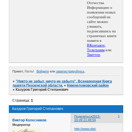
Отечества.
Информацию о
появлении новых
сообщений на
сайте можно
узнавать,
подписавшись на
страничках книги
памяти в
ВКонтакте
,
Телеграмм
или
Твиттер
.
Привет, Гость!
Войдите
или
зарегистрируйтесь
.
»
"Никто не забыт, ничто не забыто". Всенародная Книга
памяти Пензенской области.
»
Нижнеломовский район
»
Казуров Григорий Степанович
Страница:
1
Казуров Григорий Степанович
Поделиться
2013-
1
Виктор Колесников
10-09 21:48:54
Модератор
http://www.obd-