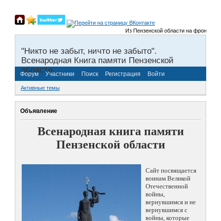
Из Пензенской области на фронты Вели
"Никто не забыт, ничто не забыто".
Всенародная Книга памяти Пензенской
области.
Форум
Участники
Поиск
Регистрация
Войти
Активные темы
Объявление
Всенародная книга памяти
Пензенской области
Сайт посвящается
воинам Великой
Отечественной
войны,
вернувшимся и не
вернувшимся с
войны, которые