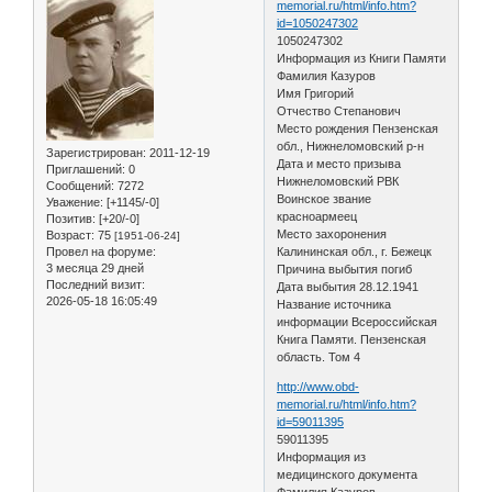
memorial.ru/html/info.htm?
id=1050247302
1050247302
Информация из Книги Памяти
Фамилия Казуров
Имя Григорий
Отчество Степанович
Место рождения Пензенская
обл., Нижнеломовский р-н
Зарегистрирован
: 2011-12-19
Дата и место призыва
Приглашений:
0
Нижнеломовский РВК
Сообщений:
7272
Воинское звание
Уважение:
[+1145/-0]
красноармеец
Позитив:
[+20/-0]
Место захоронения
Возраст:
75
[1951-06-24]
Провел на форуме:
Калининская обл., г. Бежецк
3 месяца 29 дней
Причина выбытия погиб
Последний визит:
Дата выбытия 28.12.1941
2026-05-18 16:05:49
Название источника
информации Всероссийская
Книга Памяти. Пензенская
область. Том 4
http://www.obd-
memorial.ru/html/info.htm?
id=59011395
59011395
Информация из
медицинского документа
Фамилия Казуров