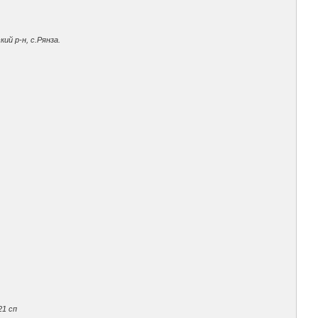
ий р-н, с.Рянза.
21 сп