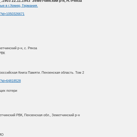
1903 22.11.1943 Земетчинский р-н, Н.-Рянза
ые в г.Хемер, Германия.
tm?id=1050326671
етчинский р-н, с. Рянза
РВК
оссийская Книга Памяти. Пензенская область. Том 2
tm?id=64818528
щих потери
етчинский РВК, Пензенская обл., Земетчинский р-н
МО