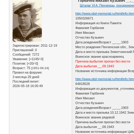
Горбачев Михаил Кузьмич __.__.
Шталаг VI A. Пензенцы, похороненн
http://www.obd-memorial.ru/html/info.h
1050326671
Информация из Книги Памяти
Фамилия Горбачев
Имя Михаил
Отчество Кузьмич
Дата рождения/Возраст __.__.1903
Зарегистрирован
: 2011-12-19
Место рождения Пензенская обл., Зем
Приглашений:
0
Дата и место призыва Земетчинский 
Сообщений:
7272
Воинское звание красноармеец
Уважение:
[+1145/-0]
Причина выбытия пропал без вести
Позитив:
[+20/-0]
Дата выбытия __.09.1943
Возраст:
75
[1951-06-24]
Название источника информации Всер
Провел на форуме:
3 месяца 29 дней
http://www.obd-memorial.ru/html/info.h
Последний визит:
64818528
2026-05-18 16:05:49
Информация из документов, уточняю
Фамилия Горбачев
Имя Михаил
Отчество Кузьмич
Дата рождения/Возраст __.__.1903
Дата и место призыва 10.12.1942 Зем
Воинское звание рядовой
Причина выбытия пропал без вести
Дата выбытия __.09.1943
Название источника информации ЦА