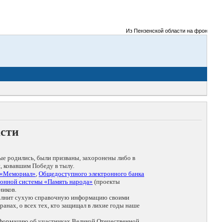
Из Пензенской области на фронты Велик
асти
ые родились, были призваны, захоронены либо в
, ковавшим Победу в тылу.
 «Мемориал»
,
Общедоступного электронного банка
онной системы «Память народа»
(проекты
ников.
дополнит сухую справочную информацию своими
анах, о всех тех, кто защищал в лихие годы наше
нформацию об участниках Великой Отечественной