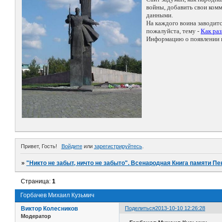
войны, добавить свои ко
данными.
На каждого воина заводит
пожалуйста, тему -
Как ра
Информацию о появлении н
Привет, Гость!
Войдите
или
зарегистрируйтесь
.
»
"Никто не забыт, ничто не забыто". Всенародная Книга памяти Пе
Страница:
1
Горбачев Михаил Кузьмич
Виктор Колесников
Поделиться
2013-10-10 12:26:28
Модератор