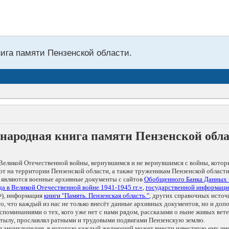
нига памяти Пензенской области.
народная книга памяти Пензенской обл
Великой Отечественной войны, вернувшимся и не вернувшимся с войны, котор
т на территории Пензенской области, а также труженикам Пензенской области
 являются военные архивные документы с сайтов
Обобщенного Банка Данных
а в Великой Отечественной войне 1941-1945 гг.»
,
государственной информаци
), информация
книги "Память. Пензенская область."
, других справочных источ
 то, что каждый из нас не только внесёт данные архивных документов, но и 
оминаниями о тех, кого уже нет с нами рядом, рассказами о ныне живых ветер
в тылу, прославлял ратными и трудовыми подвигами Пензенскую землю.
ая энциклопедия, в которую каждый желающий может внести известную ему и