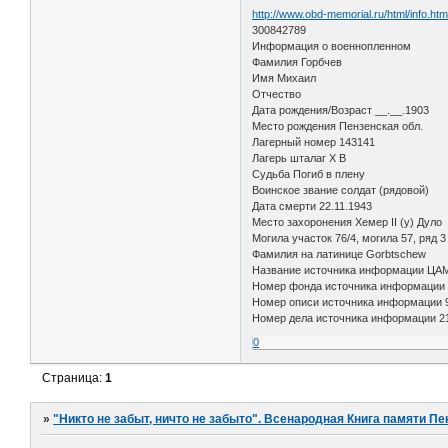
http://www.obd-memorial.ru/html/info.h
300842789
Информация о военнопленном
Фамилия Горбчев
Имя Михаил
Отчество
Дата рождения/Возраст __.__.1903
Место рождения Пензенская обл.
Лагерный номер 143141
Лагерь шталаг X B
Судьба Погиб в плену
Воинское звание солдат (рядовой)
Дата смерти 22.11.1943
Место захоронения Хемер II (у) Дуло
Могила участок 76/4, могила 57, ряд 3
Фамилия на латинице Gorbtschew
Название источника информации ЦА
Номер фонда источника информации
Номер описи источника информации 
Номер дела источника информации 2
0
Страница:
1
»
"Никто не забыт, ничто не забыто". Всенародная Книга памяти Пе