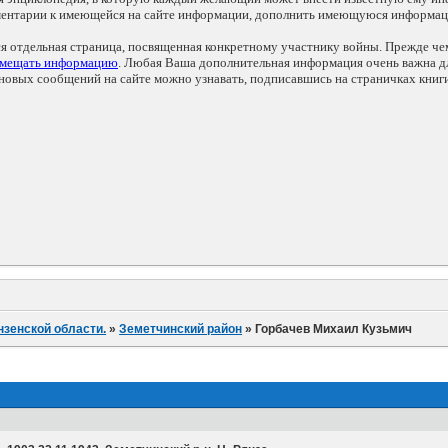
мментарии к имеющейся на сайте информации, дополнить имеющуюся информа
ся отдельная страница, посвященная конкретному участнику войны. Прежде ч
змещать информацию
. Любая Ваша дополнительная информация очень важна дл
овых сообщений на сайте можно узнавать, подписавшись на страничках книг
нзенской области.
»
Земетчинский район
»
Горбачев Михаил Кузьмич