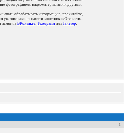
цию фотографиями, видеоматериалами и другими
ем начать обрабатывать информацию, прочитайте,
я увековечивания памяти защитников Отечества.
и памяти в
ВКонтакте
,
Телеграмм
или
Твиттер
.
1