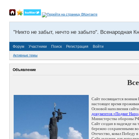
"Никто не забыт, ничто не забыто". Всенародная К
Форум
Участники
Поиск
Регистрация
Войти
Активные темы
Объявление
Все
Сайт посвящается воинам 
настоящее время проживаю
Основой наполнения сайта
документов «Подвиг Народ
Министерства обороны РФ
Сайт создан в надежде на
бережно сохраненными восп
Отечество, ковал Победу 
Сайт задуман, как народн