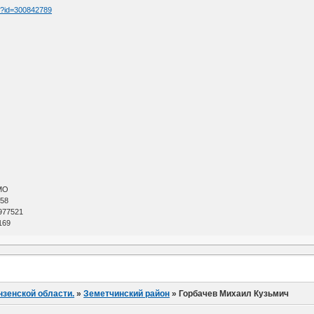
tm?id=300842789
МО
 58
977521
169
нзенской области.
»
Земетчинский район
»
Горбачев Михаил Кузьмич