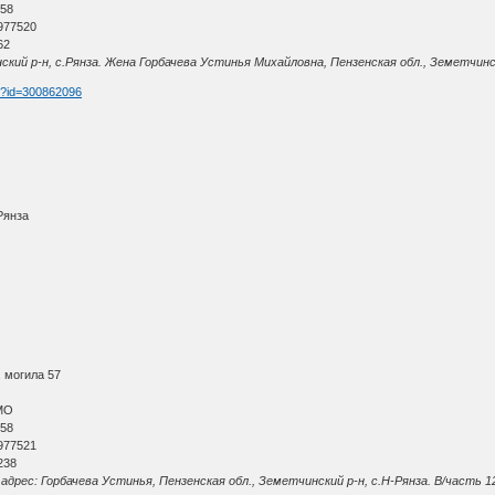
 58
977520
62
кий р-н, с.Рянза. Жена Горбачева Устинья Михайловна, Пензенская обл., Земетчинск
tm?id=300862096
Рянза
, могила 57
МО
 58
977521
238
дрес: Горбачева Устинья, Пензенская обл., Земетчинский р-н, с.Н-Рянза. В/часть 1