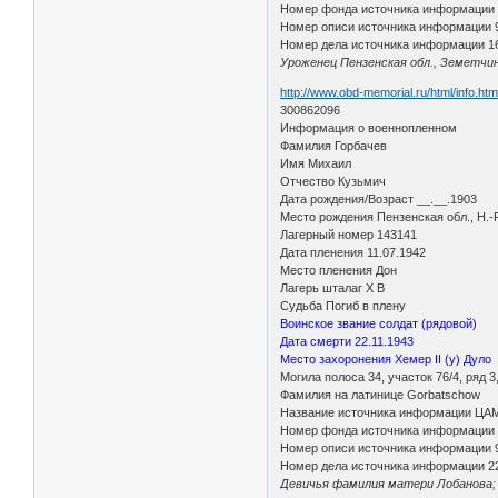
Номер фонда источника информации
Номер описи источника информации 
Номер дела источника информации 1
Уроженец Пензенская обл., Земетчинс
http://www.obd-memorial.ru/html/info.h
300862096
Информация о военнопленном
Фамилия Горбачев
Имя Михаил
Отчество Кузьмич
Дата рождения/Возраст __.__.1903
Место рождения Пензенская обл., Н.-
Лагерный номер 143141
Дата пленения 11.07.1942
Место пленения Дон
Лагерь шталаг X B
Судьба Погиб в плену
Воинское звание солдат (рядовой)
Дата смерти 22.11.1943
Место захоронения Хемер II (у) Дуло
Могила полоса 34, участок 76/4, ряд 3
Фамилия на латинице Gorbatschow
Название источника информации ЦА
Номер фонда источника информации
Номер описи источника информации 
Номер дела источника информации 2
Девичья фамилия матери Лобанова; а