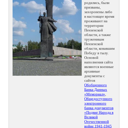
родились, были
призваны,
захоронены либо
в настоящее время
проживают на
территории
Пензенской
области, а также
труженикам
Пензенской
области, ковавшим
Победу в тылу.
Основой
наполнения сайта
являются военные
архивные
документы с
сайтов
Обобщенного
Банка Данных
«Мемориал»
,
Общедоступного
электронного
банка документов
«Подвиг Народа в
Великой
Отечественной
войне 1941-1945