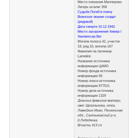
Место пленения Миллерово
Лагерь шталаг 358
Судьба Погиб в плену
Воинское звание солдат
(рядовой)
Дата смерти 10.12.1942
Место захоронения Хемер I
Хеклингсер Вег
Могила полоса 42, участок
18, ряд 10, могила 167
Фамилия на латинице
Lameikin
Название источника
информации ЦАМО
Номер фонда источника
информации 58
Номер описи источника
информации 977521
Номер дела источника
информации 1329
Девичья фамилия матери,
имя: Щеголькова, отец
Ламейкин Иван, Пензенская
обл., Салтыковский р-н,
д.Лебедянка
В/часть 413 сп