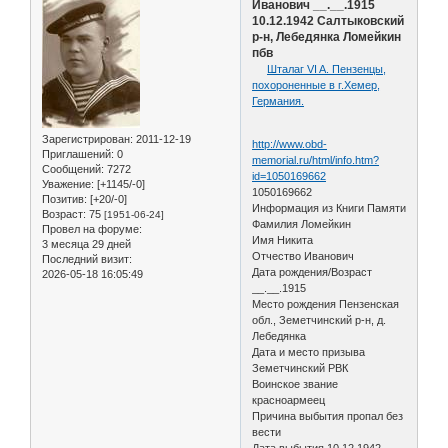
Иванович __.__.1915
10.12.1942 Салтыковский
р-н, Лебедянка Ломейкин
пбв
Шталаг VI A. Пензенцы,
похороненные в г.Хемер,
Германия.
Зарегистрирован
: 2011-12-19
http://www.obd-
Приглашений:
0
memorial.ru/html/info.htm?
Сообщений:
7272
id=1050169662
Уважение:
[+1145/-0]
1050169662
Позитив:
[+20/-0]
Информация из Книги Памяти
Возраст:
75
[1951-06-24]
Фамилия Ломейкин
Провел на форуме:
Имя Никита
3 месяца 29 дней
Отчество Иванович
Последний визит:
Дата рождения/Возраст
2026-05-18 16:05:49
__.__.1915
Место рождения Пензенская
обл., Земетчинский р-н, д.
Лебедянка
Дата и место призыва
Земетчинский РВК
Воинское звание
красноармеец
Причина выбытия пропал без
вести
Дата выбытия 10.12.1942