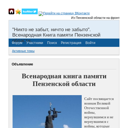
Из Пензенской области на фронты Велик
"Никто не забыт, ничто не забыто".
Всенародная Книга памяти Пензенской
области.
Форум
Участники
Поиск
Регистрация
Войти
Активные темы
Объявление
Всенародная книга памяти
Пензенской области
Сайт посвящается
воинам Великой
Отечественной
войны,
вернувшимся и не
вернувшимся с
войны, которые