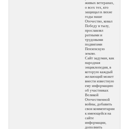
живых ветеранах,
о всех тех, кто
защищал в лихие
годы наше
Отечество, ковал
Победу в тылу,
прославлял
ратными и
трудовыми
подвигами
Пензенскую
землю.
Сайт задуман, как
народная
энциклопедия, в
которую каждый
желающий может
внести известную
ему информацию
об участниках
Великой
Отечественной
войны, добавить
свои комментарии
к имеющейся на
сайте
информации,
дополнить