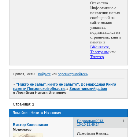
Отечества.
Информацию о
появлении новых
сообщений на
сайте можно
узнавать,
подписавшись на
страничках книги
памяти в
ВКонтакте
,
Телеграмм
или
Твиттер
.
Привет, Гость!
Войдите
или
зарегистрируйтесь
.
»
"Никто не забыт, ничто не забыто". Всенародная Книга
памяти Пензенской области.
»
Земетчинский район
»
Ломейкин Никита Иванович
Страница:
1
Ломейкин Никита Иванович
Поделиться
2013-
1
Виктор Колесников
10-10 12:49:14
Модератор
Ламейкин Никита