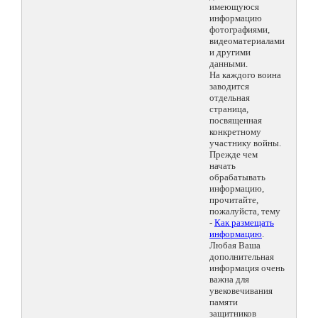
имеющуюся
информацию
фотографиями,
видеоматериалами
и другими
данными.
На каждого воина
заводится
отдельная
страница,
посвященная
конкретному
участнику войны.
Прежде чем
начать
обрабатывать
информацию,
прочитайте,
пожалуйста, тему
-
Как размещать
информацию
.
Любая Ваша
дополнительная
информация очень
важна для
увековечивания
памяти
защитников