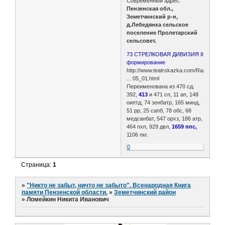
Современный адрес:
Пензенская обл.,
Земетчинский р-н,
д.Лебедянка сельское
поселение Пролетарский
сельсовет.
73 СТРЕЛКОВАЯ ДИВИЗИЯ II
формирование
http://www.teatrskazka.com/Raznoe/Pe
... 05_01.html
Переименована из 470 сд.
392,
413
и 471 сп, 11 ап, 148
оиптд, 74 зенбатр, 165 минд,
51 рр, 25 сапб, 78 обс, 68
медсанбат, 547 орхз, 186 атр,
464 пхп, 929 двл,
1659 ппс,
1106 пкг.
0
Страница:
1
»
"Никто не забыт, ничто не забыто". Всенародная Книга
памяти Пензенской области.
»
Земетчинский район
»
Ломейкин Никита Иванович