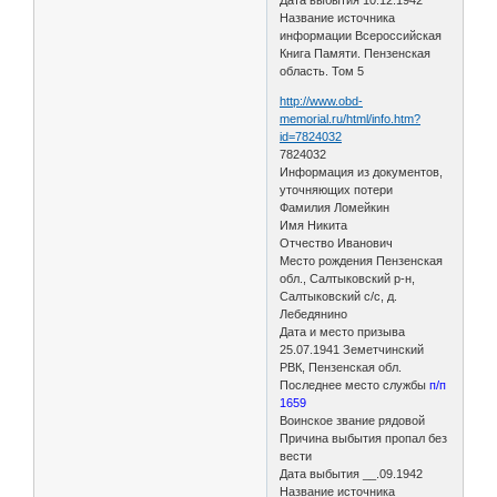
Название источника
информации Всероссийская
Книга Памяти. Пензенская
область. Том 5
http://www.obd-
memorial.ru/html/info.htm?
id=7824032
7824032
Информация из документов,
уточняющих потери
Фамилия Ломейкин
Имя Никита
Отчество Иванович
Место рождения Пензенская
обл., Салтыковский р-н,
Салтыковский с/с, д.
Лебедянино
Дата и место призыва
25.07.1941 Земетчинский
РВК, Пензенская обл.
Последнее место службы
п/п
1659
Воинское звание рядовой
Причина выбытия пропал без
вести
Дата выбытия __.09.1942
Название источника