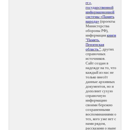
гг.»
,
государственной
информационной
системы «Память
народа»
(проекты
Министерства
обороны РФ),
информация
книги
"Память.
Пензенская
область."
, других
справочных
источников.
Сайт создан в
надежде на то, что
каждый из нас не
только внесёт
данные архивных
документов, но и
дополнит сухую
справочную
информацию
своими бережно
сохраненными
воспоминаниями о
тех, кого уже нет с
нами рядом,
рассказами о ныне