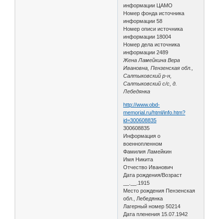
информации ЦАМО
Номер фонда источника
информации 58
Номер описи источника
информации 18004
Номер дела источника
информации 2489
Жена Ламейкина Вера
Ивановна, Пензенская обл.,
Салтыковский р-н,
Салтыковский с/с, д.
Лебедянка
http://www.obd-
memorial.ru/html/info.htm?
id=300608835
300608835
Информация о
военнопленном
Фамилия Ламейкин
Имя Никита
Отчество Иванович
Дата рождения/Возраст
__.__.1915
Место рождения Пензенская
обл., Лебедянка
Лагерный номер 50214
Дата пленения 15.07.1942