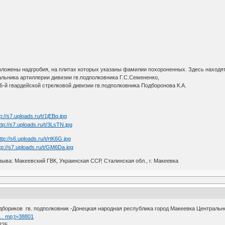
ложены надгробия, на плитах которых указаны фамилии похороненных. Здесь находятс
альника артиллерии дивизии гв.подполковника Г.С.Семененко,
86-й гвардейской стрелковой дивизии гв.подполковника Подборонова К.А.
зыва: Макеевский ГВК, Украинская ССР, Сталинская обл., г. Макеевка
дбориков гв. подполковник -Донецкая народная республика город Макеевка Централь
h … mp;t=38801
226