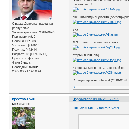
фио на рис. 1
внешний вид монумента (реставриро
Откуда:
Донецкая народная
республика
УКЗ
Зарегистрирован
: 2018-09-23
Приглашений:
0
Сообщений:
349
ФИО с плит старого памятника
Уважение:
[+166/-0]
Позитив:
[+42/-0]
Возраст:
48
[1978-05-19]
старый внеш. вид
Провел на форуме:
4 дня 2 часа
Последний визит:
из списка захор. по Сталинской обл.
2025-06-21 14:38:44
Отредактировано sledopit (2019-04-28 
0
простомария
Поделиться
2019-04-28 15:27:55
Модератор
https://veterani.1tv.ru/id=2373504