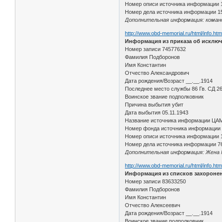
Номер описи источника информации 
Номер дела источника информации 1
Дополнительная информация: команди
http://www.obd-memorial.ru/html/info.h
Информация из приказа об исключ
Номер записи 74577632
Фамилия Подборонов
Имя Константин
Отчество Александрович
Дата рождения/Возраст __.__.1914
Последнее место службы 86 Гв. СД 26
Воинское звание подполковник
Причина выбытия убит
Дата выбытия 05.11.1943
Название источника информации ЦА
Номер фонда источника информации
Номер описи источника информации 
Номер дела источника информации 7
Дополнительная информация: Жена М
http://www.obd-memorial.ru/html/info.h
Информация из списков захороне
Номер записи 83633250
Фамилия Подборонов
Имя Константин
Отчество Алексеевич
Дата рождения/Возраст __.__.1914
Воинское звание подполковник