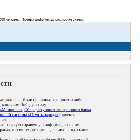
человек... Точных цифр мы до сих пор не знаем.
асти
ые родились, были призваны, захоронены либо в
, ковавшим Победу в тылу.
 «Мемориал»
,
Общедоступного электронного банка
онной системы «Память народа»
(проекты
ников.
дополнит сухую справочную информацию своими
анах, о всех тех, кто защищал в лихие годы наше
нформацию об участниках Великой Отечественной