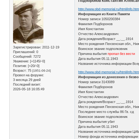
Подборонов Константин Алекса
http://www.obd-memorial.ru/html/info.h
Информация из Книги Памяти
Номер записи 1050200384
Фамилия Подборонов
Имя Константин
Отчество Александрович
Дата рождения/Возраст __.__.1914
Место рождения Пензенская обл., Ни
Зарегистрирован
: 2011-12-19
Воинское звание подполковник
Приглашений:
0
Причина выбытия
пропал без вести
Сообщений:
7272
Дата выбытия 05.11.1943
Уважение:
[+1145/-0]
Название источника информации Всер
Позитив:
[+20/-0]
Возраст:
75
[1951-06-24]
http://www.obd-memorial.ru/html/info.h
Провел на форуме:
Информация из донесения о безво
3 месяца 29 дней
Номер записи 3143089
Последний визит:
Фамилия Подборонов
2026-05-18 16:05:49
Имя Константин
Отчество Александрович
Дата рождения/Возраст __.__.1914
Место рождения Пензенская обл., Ни
Последнее место службы 86 Гв. сд
Воинское звание подполковник
Причина выбытия убит
Дата выбытия 05.11.1943
Название источника информации ЦА
Номер фонда источника информации