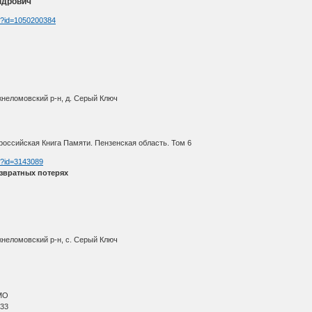
ндрович
tm?id=1050200384
жнеломовский р-н, д. Серый Ключ
оссийская Книга Памяти. Пензенская область. Том 6
tm?id=3143089
звратных потерях
жнеломовский р-н, с. Серый Ключ
МО
 33