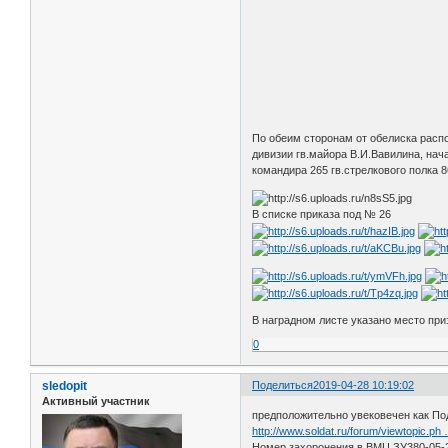
По обеим сторонам от обелиска распо
дивизии гв.майора В.И.Вавилина, нач
командира 265 гв.стрелкового полка 
В списке приказа под № 26
В наградном листе указано место при
0
sledopit
Поделиться
2019-04-28 10:19:02
Активный участник
предположительно увековечен как По
http://www.soldat.ru/forum/viewtopic.p
Номер захоронения в ВМЦ ЗУ380-05-