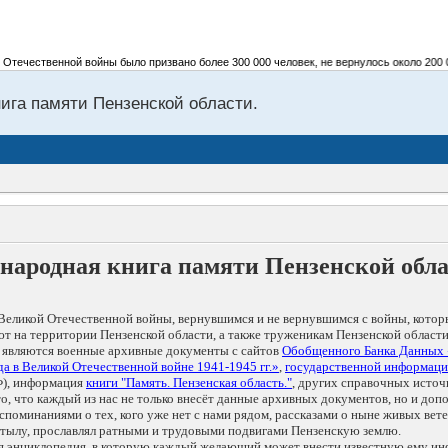
чественной войны было призвано более 300 000 человек, не вернулось около 200 000 
нига памяти Пензенской области.
народная книга памяти Пензенской обл
Великой Отечественной войны, вернувшимся и не вернувшимся с войны, котор
т на территории Пензенской области, а также труженикам Пензенской области
 являются военные архивные документы с сайтов
Обобщенного Банка Данных
а в Великой Отечественной войне 1941-1945 гг.»
,
государственной информаци
), информация
книги "Память. Пензенская область."
, других справочных источ
 то, что каждый из нас не только внесёт данные архивных документов, но и 
оминаниями о тех, кого уже нет с нами рядом, рассказами о ныне живых ветер
в тылу, прославлял ратными и трудовыми подвигами Пензенскую землю.
ая энциклопедия, в которую каждый желающий может внести известную ему и