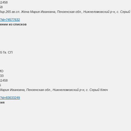
11458
58
р 265 гв.сп. Жена Мария Ивановна, Пензенская обл., Нижнеломовский р-н, с. Серый
tm?id=74577632
ении из списков
5 Гв. СП
МО
 33
11458
6
ария Ивановна, Пензенская обл., Нижнеломовский р-н, с. Серый Ключ
tm?id=83633249
ния