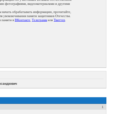
цию фотографиями, видеоматериалами и другими
ем начать обрабатывать информацию, прочитайте,
я увековечивания памяти защитников Отечества.
и памяти в
ВКонтакте
,
Телеграмм
или
Твиттер
.
ксандрович
1