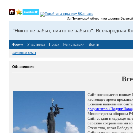
Из Пензенской области на фронты Великой Оте
"Никто не забыт, ничто не забыто". Всенародная К
Форум
Участники
Поиск
Регистрация
Войти
Активные темы
Объявление
Все
Сайт посвящается воинам 
настоящее время проживаю
Основой наполнения сайта
документов «Подвиг Народ
Министерства обороны РФ
Сайт создан в надежде на
бережно сохраненными восп
Отечество, ковал Победу 
Сайт задуман, как народн