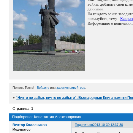
войны, добавить свои ко
данными.
На каждого воина заводит
пожалуйста, тему -
Как ра
Информацию о появлении н
Привет, Гость!
Войдите
или
зарегистрируйтесь
.
»
"Никто не забыт, ничто не забыто". Всенародная Книга памяти Пе
Страница:
1
Подборонов Константин Александрович
Виктор Колесников
Поделиться
2013-10-30 12:37:30
Модератор