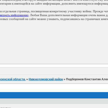
мментарии к имеющейся на сайте информации, дополнить имеющуюся информа
ся отдельная страница, посвященная конкретному участнику войны. Прежде ч
змещать информацию
. Любая Ваша дополнительная информация очень важна дл
овых сообщений на сайте можно узнавать, подписавшись на страничках книг
нзенской области.
»
Нижнеломовский район
»
Подборонов Константин Але