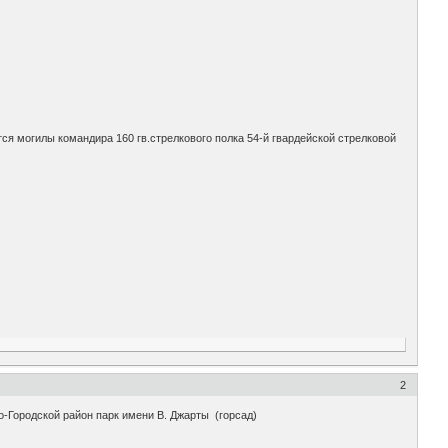
я могилы командира 160 гв.стрелкового полка 54-й гвардейской стрелковой
2
но-Городской район парк имени В. Джарты (горсад)