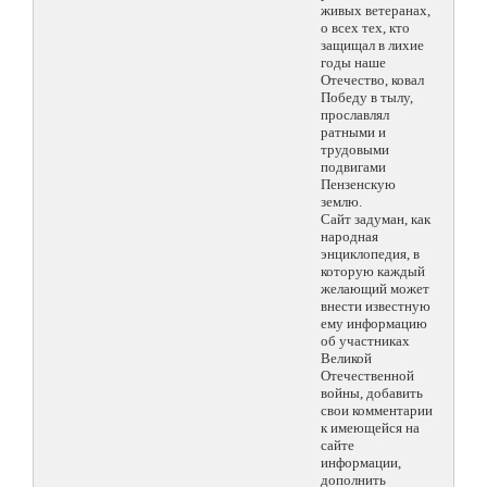
живых ветеранах,
о всех тех, кто
защищал в лихие
годы наше
Отечество, ковал
Победу в тылу,
прославлял
ратными и
трудовыми
подвигами
Пензенскую
землю.
Сайт задуман, как
народная
энциклопедия, в
которую каждый
желающий может
внести известную
ему информацию
об участниках
Великой
Отечественной
войны, добавить
свои комментарии
к имеющейся на
сайте
информации,
дополнить