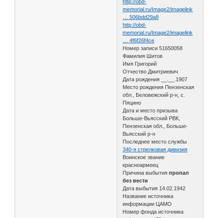
http://obd-
memorial.ru/Image2/imagelink
… 506bdd29a8
http://obd-
memorial.ru/Image2/imagelink
… 4f6f26f4ce
Номер записи 51650058
Фамилия Шитов
Имя Григорий
Отчество Дмитриевич
Дата рождения __.__.1907
Место рождения Пензенская
обл., Беловежский р-н, с.
Пяцино
Дата и место призыва
Больше-Вьясский РВК,
Пензенская обл., Больше-
Вьясский р-н
Последнее место службы
340-я стрелковая дивизия
Воинское звание
красноармеец
Причина выбытия
пропал
без вести
Дата выбытия 14.02.1942
Название источника
информации ЦАМО
Номер фонда источника