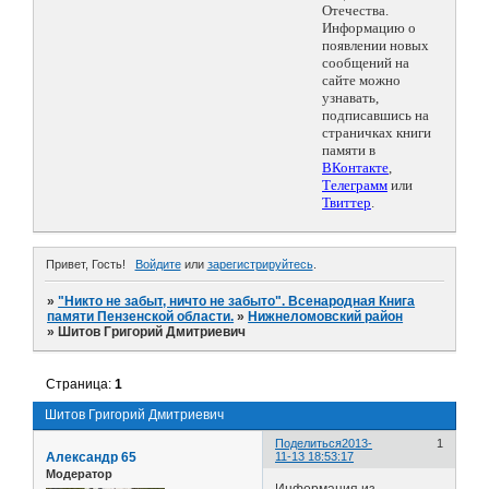
Отечества.
Информацию о
появлении новых
сообщений на
сайте можно
узнавать,
подписавшись на
страничках книги
памяти в
ВКонтакте
,
Телеграмм
или
Твиттер
.
Привет, Гость!
Войдите
или
зарегистрируйтесь
.
»
"Никто не забыт, ничто не забыто". Всенародная Книга
памяти Пензенской области.
»
Нижнеломовский район
»
Шитов Григорий Дмитриевич
Страница:
1
Шитов Григорий Дмитриевич
Поделиться
2013-
1
Александр 65
11-13 18:53:17
Модератор
Информация из