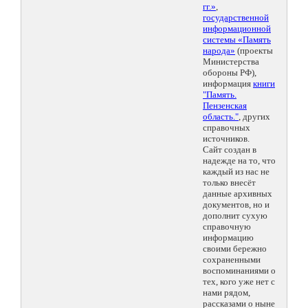
гг.»
,
государственной
информационной
системы «Память
народа»
(проекты
Министерства
обороны РФ),
информация
книги
"Память.
Пензенская
область."
, других
справочных
источников.
Сайт создан в
надежде на то, что
каждый из нас не
только внесёт
данные архивных
документов, но и
дополнит сухую
справочную
информацию
своими бережно
сохраненными
воспоминаниями о
тех, кого уже нет с
нами рядом,
рассказами о ныне