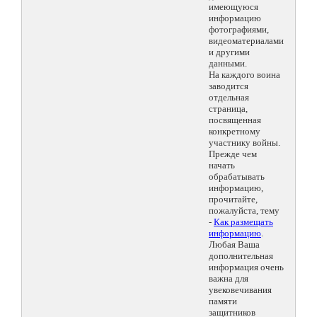
имеющуюся
информацию
фотографиями,
видеоматериалами
и другими
данными.
На каждого воина
заводится
отдельная
страница,
посвященная
конкретному
участнику войны.
Прежде чем
начать
обрабатывать
информацию,
прочитайте,
пожалуйста, тему
-
Как размещать
информацию
.
Любая Ваша
дополнительная
информация очень
важна для
увековечивания
памяти
защитников