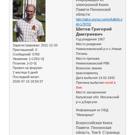
электронной Книги
Памяти Пензенской
области:
http://alice.pnzgu.ru/pm/fullinfo.php?
id=178702
Шитов Григорий
Дмитриевич
Год рождения 1907
Место рождения
Зарегистрирован
: 2011-12-20
Нижнеломовский р-н с.Новая
Приглашений:
0
Пятина
Сообщений:
5769
Место призыва
Уважение:
[+1291/-0]
Позитив:
[+2/-0]
Нижнеломовский РВК
Провел на форуме:
Воинское звание
2 месяца 6 дней
красноармеец
Последний визит:
Дата выбытия 14.02.1942
2026-07-15 18:59:37
Причина выбытия
погиб в
бою
Место захоронения
Калужская обл. Мосальский
р-н д.Барсуки.
Информация из ОБД
"Мемориал"
Всероссийская Книга
Памяти. Пензенская
область. Том 9. Страница