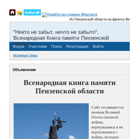
Из Пензенской области на фронты Великой От
"Никто не забыт, ничто не забыто".
Всенародная Книга памяти Пензенской
области.
Форум
Участники
Поиск
Регистрация
Войти
Активные темы
Объявление
Всенародная книга памяти
Пензенской области
Сайт посвящается
воинам Великой
Отечественной
войны,
вернувшимся и не
вернувшимся с
войны, которые