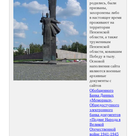
родились, были
призваны,
захоронены либо
в настоящее время
проживают на
территории
Пензенской
области, а также
труженикам
Пензенской
области, ковавшим
Победу в тылу.
Основой
наполнения сайта
являются военные
архивные
документы с
сайтов
Обобщенного
Банка Данных
«Мемориал»
,
Общедоступного
электронного
банка документов
«Подвиг Народа в
Великой
Отечественной
войне 1941-1945