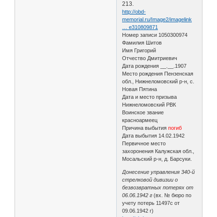
213.
http://obd-
memorial.ru/Image2/imagelink
… e310809871
Номер записи 1050300974
Фамилия Шитов
Имя Григорий
Отчество Дмитриевич
Дата рождения __.__.1907
Место рождения Пензенская
обл., Нижнеломовский р-н, с.
Новая Пятина
Дата и место призыва
Нижнеломовский РВК
Воинское звание
красноармеец
Причина выбытия
погиб
Дата выбытия 14.02.1942
Первичное место
захоронения Калужская обл.,
Мосальский р-н, д. Барсуки.
Донесение управления 340-й
стрелковой дивизии о
безвозвратных потерях от
06.06.1942 г
(вх. № бюро по
учету потерь 11497с от
09.06.1942 г)