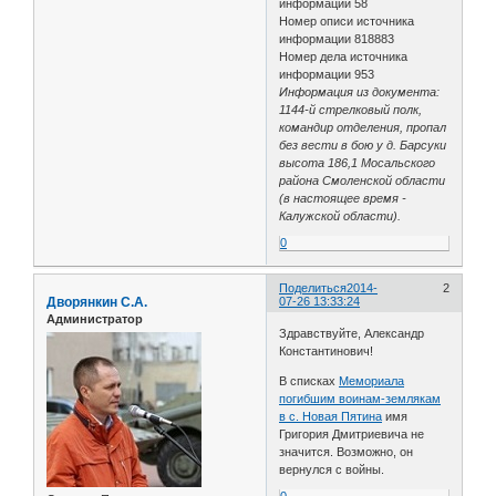
информации 58
Номер описи источника
информации 818883
Номер дела источника
информации 953
Информация из документа:
1144-й стрелковый полк,
командир отделения, пропал
без вести в бою у д. Барсуки
высота 186,1 Мосальского
района Смоленской области
(в настоящее время -
Калужской области).
0
Поделиться
2014-
2
Дворянкин С.А.
07-26 13:33:24
Администратор
Здравствуйте, Александр
Константинович!
В списках
Мемориала
погибшим воинам-землякам
в с. Новая Пятина
имя
Григория Дмитриевича не
значится. Возможно, он
вернулся с войны.