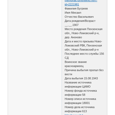
memorial.ru/html/info.htm?
id=2221981
Фамилия Бугреев
Имя Михаил
Отчество Васильевич
Дата рождения/Возраст
__.__.1907
Место рождения Пензенская
обл., Ново-Ломовский р-н,
дер. Аноново
Дата и место призыва Ново-
Ломовский РВК, Пензенская
обл., Ново-Ломовский р-н
Последнее место службы 156
СД
Воинское звание
красноармеец
Причина выбытия пропал без
вести
Дата выбытия 15.08.1943
Название источника
информации ЦАМО
Номер фонда источника
информации 58
Номер описи источника
информации 18001
Номер дела источника
информации 613