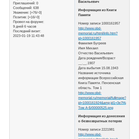
Васильевич
Приглашений:
0
Сообщений:
638
Информация из Книги
Уважение:
[+76/-0]
Памяти
Позитив:
[+16/-0]
Провел на форуме:
Номер записи 1000161957
9 дней 6 часов
http://www.obd-
Последний визит:
memorial.ru/html/info.htm?
2023-01-19 11:43:48
id=1000161957
Фамилия Бугреев
Имя Михаил
Отчество Васильевич
Дата рождения/Возраст
__.__.1907
Дата выбытия 15.08.1943
Название источника
информации Всероссийская
Книга Памяти. Пензенская
область. Том 1
http://www.obd-
memorial.ru/memorial/fullimage?
id=1000161924&amp;id1=3e7f4aaba6b1
Том А-Б/00000525.png
Информация из донесения
о безвозвратных потерях
Номер записи 2221981
http://www.obd-