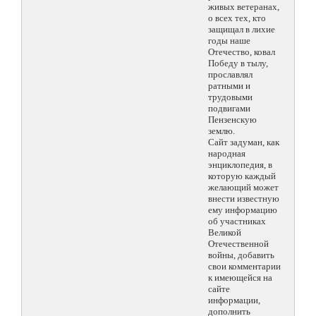
живых ветеранах,
о всех тех, кто
защищал в лихие
годы наше
Отечество, ковал
Победу в тылу,
прославлял
ратными и
трудовыми
подвигами
Пензенскую
землю.
Сайт задуман, как
народная
энциклопедия, в
которую каждый
желающий может
внести известную
ему информацию
об участниках
Великой
Отечественной
войны, добавить
свои комментарии
к имеющейся на
сайте
информации,
дополнить