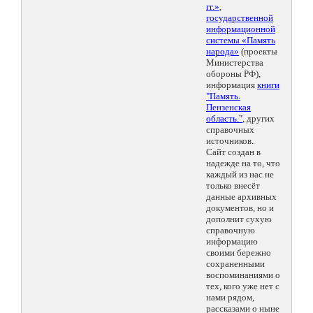
гг.»
,
государственной
информационной
системы «Память
народа»
(проекты
Министерства
обороны РФ),
информация
книги
"Память.
Пензенская
область."
, других
справочных
источников.
Сайт создан в
надежде на то, что
каждый из нас не
только внесёт
данные архивных
документов, но и
дополнит сухую
справочную
информацию
своими бережно
сохраненными
воспоминаниями о
тех, кого уже нет с
нами рядом,
рассказами о ныне