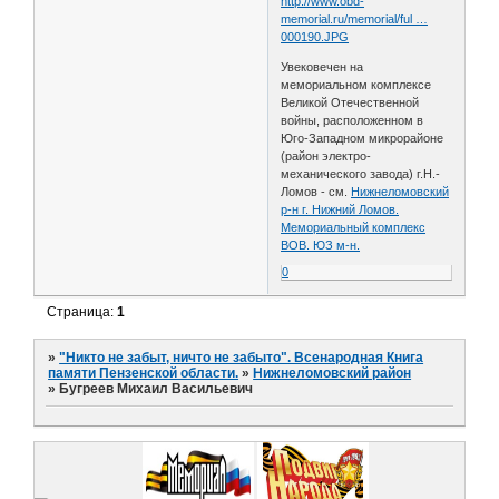
http://www.obd-
memorial.ru/memorial/ful …
000190.JPG
Увековечен на
мемориальном комплексе
Великой Отечественной
войны, расположенном в
Юго-Западном микрорайоне
(район электро-
механического завода) г.Н.-
Ломов - см.
Нижнеломовский
р-н г. Нижний Ломов.
Мемориальный комплекс
ВОВ. ЮЗ м-н.
0
Страница:
1
»
"Никто не забыт, ничто не забыто". Всенародная Книга
памяти Пензенской области.
»
Нижнеломовский район
»
Бугреев Михаил Васильевич