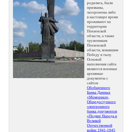
родились, были
призваны,
захоронены либо
в настоящее время
проживают на
территории
Пензенской
области, а также
труженикам
Пензенской
области, ковавшим
Победу в тылу.
Основой
наполнения сайта
являются военные
архивные
документы с
сайтов
Обобщенного
Банка Данных
«Мемориал»
,
Общедоступного
электронного
банка документов
«Подвиг Народа в
Великой
Отечественной
войне 1941-1945