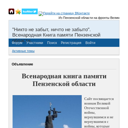
Из Пензенской области на фронты Великой Отече
"Никто не забыт, ничто не забыто".
Всенародная Книга памяти Пензенской
области.
Форум
Участники
Поиск
Регистрация
Войти
Активные темы
Объявление
Всенародная книга памяти
Пензенской области
Сайт посвящается
воинам Великой
Отечественной
войны,
вернувшимся и не
вернувшимся с
войны, которые