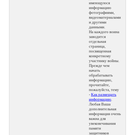
имеющуюся
информацию
фотографиями,
видеоматериалами
и другими
данными.
На каждого воина
заводится
отдельная
страница,
посвященная
конкретному
участнику войны.
Прежде чем
начать
обрабатывать
информацию,
прочитайте,
пожалуйста, тему
-
Как размещать
информацию
.
Любая Ваша
дополнительная
информация очень
важна для
увековечивания
памяти
защитников