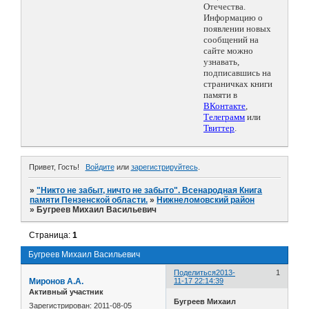
Отечества.
Информацию о
появлении новых
сообщений на
сайте можно
узнавать,
подписавшись на
страничках книги
памяти в
ВКонтакте
,
Телеграмм
или
Твиттер
.
Привет, Гость!
Войдите
или
зарегистрируйтесь
.
»
"Никто не забыт, ничто не забыто". Всенародная Книга
памяти Пензенской области.
»
Нижнеломовский район
»
Бугреев Михаил Васильевич
Страница:
1
Бугреев Михаил Васильевич
Поделиться
2013-
1
Миронов А.А.
11-17 22:14:39
Активный участник
Бугреев Михаил
Зарегистрирован
: 2011-08-05