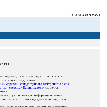
Из Пензенской области на фрон
асти
ые родились, были призваны, захоронены либо в
, ковавшим Победу в тылу.
 «Мемориал»
,
Общедоступного электронного банка
онной системы «Память народа»
(проекты
ников.
дополнит сухую справочную информацию своими
анах, о всех тех, кто защищал в лихие годы наше
нформацию об участниках Великой Отечественной