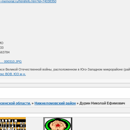
d-memorial.ru/html/info.htm?id=74038350
МО
 33
563784
ul … 000310.JPG
се Великой Отечественной войны, расположенном в Юго-Западном микрорайоне (район
кс ВОВ. ЮЗ м-н.
нзенской области.
»
Нижнеломовский район
»
Дурин Николай Ефимович