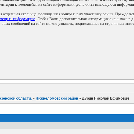
мментарии к имеющейся на сайте информации, дополнить имеющуюся информа
ся отдельная страница, посвященная конкретному участнику войны. Прежде ч
змещать информацию
. Любая Ваша дополнительная информация очень важна дл
овых сообщений на сайте можно узнавать, подписавшись на страничках книг
нзенской области.
»
Нижнеломовский район
»
Дурин Николай Ефимович