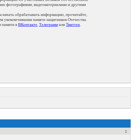
цию фотографиями, видеоматериалами и другими
ем начать обрабатывать информацию, прочитайте,
я увековечивания памяти защитников Отечества.
и памяти в
ВКонтакте
,
Телеграмм
или
Твиттер
.
1