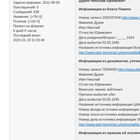
Дурин Николай Ефимович
Зарегистрирован
: 2011-08-05
Приглашений:
0
Информация из Книги Памяти
Сообщений:
638
Уважение:
[+76/-0]
Номер записи 1050337648
http://www.
Позитив:
[+16/-0]
Фамилия Дурин
Провел на форуме:
Имя Николай
9 дней 6 часов
Отчество Ефимович
Последний визит:
Дата рождения/Возраст __.__.1924
2023-01-19 11:43:48
Дата выбытия 03.05.1945
Название источника информации Всер
http://www.obd-memorial.ru/memorial
Информация из документов, уточ
Номер записи 75594050
http://www.ob
Фамилия Дурин
Имя Николай
Отчество Ефимович
Воинское звание лейтенант
Причина выбытия убит
Дата выбытия 03.05.1945
Название источника информации ЦА
Номер фонда источника информации
Номер описи источника информации 
Номер дела источника информации 3
http://www.obd-memorial.ru/memorial/fu
Информация из приказа об исключ