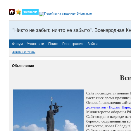
"Никто не забыт, ничто не забыто". Всенародная К
Форум
Участники
Поиск
Регистрация
Войти
Активные темы
Объявление
Все
Сайт посвящается воинам 
настоящее время проживаю
Основой наполнения сайта
документов «Подвиг Народ
Министерства обороны РФ
Сайт создан в надежде на
бережно сохраненными восп
Отечество, ковал Победу 
Сайт задуман, как народн