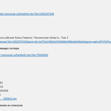
obd-memorial.ru/html/info.htm?id=1050337648
оссийская Книга Памяти. Пензенская область. Том 2
/fullimage?id=1050337642&amp;id1=b470e245bfa1f439d0b44f9edd4e8e0e&amp;path=KPVS/Pe
няющих потери
d-memorial.ru/html/info.htm?id=75594050
МО
 33
594258
6
l … 000812.jpg
ении из списков