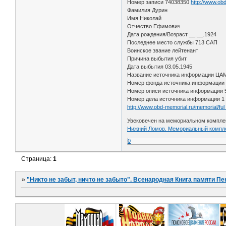
Номер записи 74038350
http://www.ob
Фамилия Дурин
Имя Николай
Отчество Ефимович
Дата рождения/Возраст __.__.1924
Последнее место службы 713 САП
Воинское звание лейтенант
Причина выбытия убит
Дата выбытия 03.05.1945
Название источника информации ЦА
Номер фонда источника информации
Номер описи источника информации 
Номер дела источника информации 1
http://www.obd-memorial.ru/memorial/f
Увековечен на мемориальном комплек
Нижний Ломов. Мемориальный компле
0
Страница:
1
»
"Никто не забыт, ничто не забыто". Всенародная Книга памяти Пе