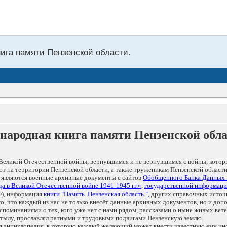
нига памяти Пензенской области.
народная книга памяти Пензенской обл
Великой Отечественной войны, вернувшимся и не вернувшимся с войны, котор
т на территории Пензенской области, а также труженикам Пензенской области
 являются военные архивные документы с сайтов
Обобщенного Банка Данных
а в Великой Отечественной войне 1941-1945 гг.»
,
государственной информаци
), информация
книги "Память. Пензенская область."
, других справочных источ
 то, что каждый из нас не только внесёт данные архивных документов, но и 
оминаниями о тех, кого уже нет с нами рядом, рассказами о ныне живых ветер
в тылу, прославлял ратными и трудовыми подвигами Пензенскую землю.
ая энциклопедия, в которую каждый желающий может внести известную ему и