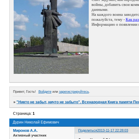
войны, добавить свои ко
данными.
На каждого воина заводит
пожалуйста, тему -
Как ра
Информацию о появлении н
Привет, Гость!
Войдите
или
зарегистрируйтесь
.
»
"Никто не забыт, ничто не забыто". Всенародная Книга памяти Пе
Страница:
1
Дурин Николай Ефимович
Миронов А.А.
Поделиться
2013-11-17 22:28:03
Активный участник