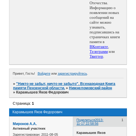
Отечества.
Информацию о
появлении новых
сообщений на
сайте можно
узнавать,
подписавшись на
страничках книги
памяти в
ВКонтакте
,
Телеграмм
или
Твиттер
.
Привет, Гость!
Войдите
или
зарегистрируйтесь
.
»
"Никто не забыт, ничто не забыто". Всенародная Книга
памяти Пензенской области.
»
Нижнеломовский район
»
Карамышев Яков Федорович
Страница:
1
Карамышев Яков Федорович
Поделиться
2013-
1
Миронов А.А.
11-17 22:58:56
Активный участник
Карамышев Яков
Зарегистрирован
: 2011-08-05