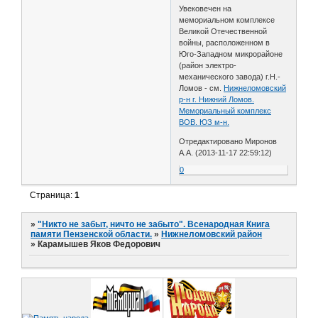
Увековечен на
мемориальном комплексе
Великой Отечественной
войны, расположенном в
Юго-Западном микрорайоне
(район электро-
механического завода) г.Н.-
Ломов - см.
Нижнеломовский
р-н г. Нижний Ломов.
Мемориальный комплекс
ВОВ. ЮЗ м-н.
Отредактировано Миронов
А.А. (2013-11-17 22:59:12)
0
Страница:
1
»
"Никто не забыт, ничто не забыто". Всенародная Книга
памяти Пензенской области.
»
Нижнеломовский район
»
Карамышев Яков Федорович