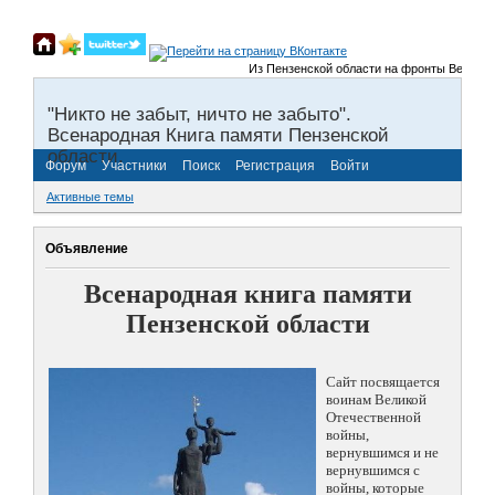
Из Пензенской области на фронты Великой О
"Никто не забыт, ничто не забыто".
Всенародная Книга памяти Пензенской
области.
Форум
Участники
Поиск
Регистрация
Войти
Активные темы
Объявление
Всенародная книга памяти
Пензенской области
Сайт посвящается
воинам Великой
Отечественной
войны,
вернувшимся и не
вернувшимся с
войны, которые