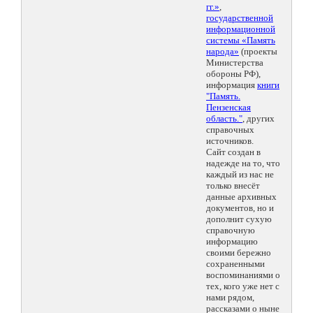
гг.»
,
государственной
информационной
системы «Память
народа»
(проекты
Министерства
обороны РФ),
информация
книги
"Память.
Пензенская
область."
, других
справочных
источников.
Сайт создан в
надежде на то, что
каждый из нас не
только внесёт
данные архивных
документов, но и
дополнит сухую
справочную
информацию
своими бережно
сохраненными
воспоминаниями о
тех, кого уже нет с
нами рядом,
рассказами о ныне