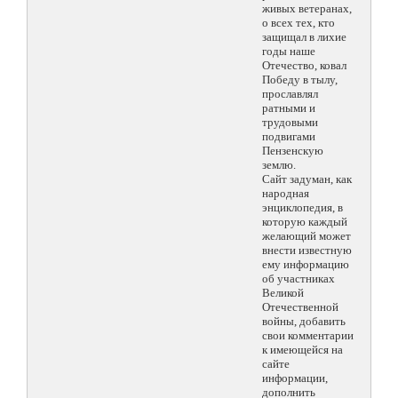
живых ветеранах,
о всех тех, кто
защищал в лихие
годы наше
Отечество, ковал
Победу в тылу,
прославлял
ратными и
трудовыми
подвигами
Пензенскую
землю.
Сайт задуман, как
народная
энциклопедия, в
которую каждый
желающий может
внести известную
ему информацию
об участниках
Великой
Отечественной
войны, добавить
свои комментарии
к имеющейся на
сайте
информации,
дополнить