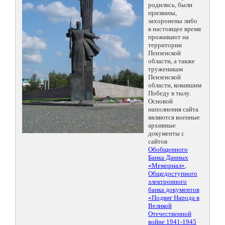
родились, были
призваны,
захоронены либо
в настоящее время
проживают на
территории
Пензенской
области, а также
труженикам
Пензенской
области, ковавшим
Победу в тылу.
Основой
наполнения сайта
являются военные
архивные
документы с
сайтов
Обобщенного
Банка Данных
«Мемориал»
,
Общедоступного
электронного
банка документов
«Подвиг Народа в
Великой
Отечественной
войне 1941-1945