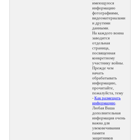
имеющуюся
информацию
фотографиями,
видеоматериалами
и другими
данными.
На каждого воина
заводится
отдельная
страница,
посвященная
конкретному
участнику войны.
Прежде чем
начать
обрабатывать
информацию,
прочитайте,
пожалуйста, тему
-
Как размещать
информацию
.
Любая Ваша
дополнительная
информация очень
важна для
увековечивания
памяти
защитников