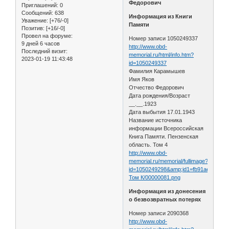
Федорович
Приглашений:
0
Сообщений:
638
Информация из Книги
Уважение:
[+76/-0]
Памяти
Позитив:
[+16/-0]
Провел на форуме:
Номер записи 1050249337
9 дней 6 часов
http://www.obd-
Последний визит:
memorial.ru/html/info.htm?
2023-01-19 11:43:48
id=1050249337
Фамилия Карамышев
Имя Яков
Отчество Федорович
Дата рождения/Возраст
__.__.1923
Дата выбытия 17.01.1943
Название источника
информации Всероссийская
Книга Памяти. Пензенская
область. Том 4
http://www.obd-
memorial.ru/memorial/fullimage?
id=1050249298&amp;id1=fb91aecaea5
Том К/00000081.png
Информация из донесения
о безвозвратных потерях
Номер записи 2090368
http://www.obd-