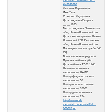
memorial.ru/html/info.htm?
id=2090368
Фамилия Карамышев
Имя Яков
Отчество Федорович
Дата рождения/Возраст
__.__.1923
Место рождения Пензенская
обл., Нижне-Ломовский р-н
Дата и место призыва Нижне-
Ломовский РВК, Пензенская
обл., Нижне-Ломовский р-н
Последнее место службы 343
СД
Воинское звание рядовой
Причина выбытия убит
Дата выбытия 17.01.1943
Название источника
информации ЦАМО
Номер фонда источника
информации 58
Номер описи источника
информации 18001
Номер дела источника
информации 224
http://www.obd-
memorial.ru/memorial/ful …
000076.jpg