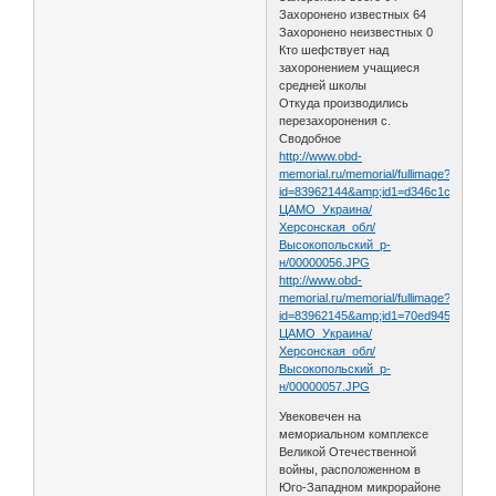
Захоронено известных 64
Захоронено неизвестных 0
Кто шефствует над
захоронением учащиеся
средней школы
Откуда производились
перезахоронения с.
Сводобное
http://www.obd-
memorial.ru/memorial/fullimage?
id=83962144&amp;id1=d346c1c6719b7
ЦАМО_Украина/
Херсонская_обл/
Высокопольский_р-
н/00000056.JPG
http://www.obd-
memorial.ru/memorial/fullimage?
id=83962145&amp;id1=70ed945a040ac1
ЦАМО_Украина/
Херсонская_обл/
Высокопольский_р-
н/00000057.JPG
Увековечен на
мемориальном комплексе
Великой Отечественной
войны, расположенном в
Юго-Западном микрорайоне