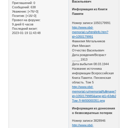
Васильевич
Приглашений:
0
Сообщений:
638
Информация из Книги
Уважение:
[+76/-0]
Памяти
Позитив:
[+16/-0]
Провел на форуме:
Номер записи 1050179991
9 дней 6 часов
http://www.obd-
Последний визит:
memorial.ru/html/info.htm?
2023-01-19 11:43:48
id=1050179991
Фамилия Метальников
Имя Михаил
Отчество Васильевич
Дата рождения/Возраст
__.__.1913
Дата выбытия 08.03.1944
Название источника
информации Всероссийская
Книга Памяти. Пензенская
область. Том 5
http://www.obd-
memorial.ru/memorial/fullimage?
id=1050179985&amp;id1=63db2e17af34
Том Л-М/00000351.png
Информация из донесения
о безвозвратных потерях
Номер записи 3828946
http://www.obd-