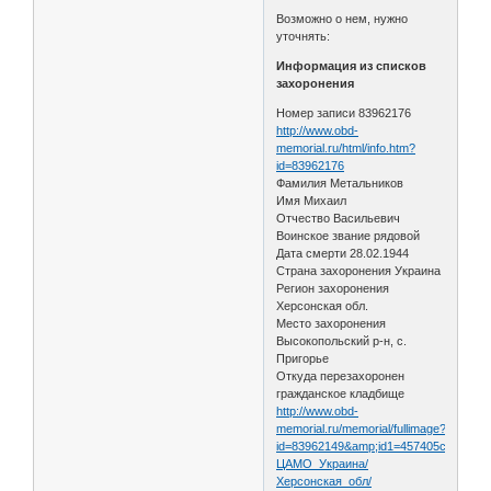
Возможно о нем, нужно
уточнять:
Информация из списков
захоронения
Номер записи 83962176
http://www.obd-
memorial.ru/html/info.htm?
id=83962176
Фамилия Метальников
Имя Михаил
Отчество Васильевич
Воинское звание рядовой
Дата смерти 28.02.1944
Страна захоронения Украина
Регион захоронения
Херсонская обл.
Место захоронения
Высокопольский р-н, с.
Пригорье
Откуда перезахоронен
гражданское кладбище
http://www.obd-
memorial.ru/memorial/fullimage?
id=83962149&amp;id1=457405c3fa0271
ЦАМО_Украина/
Херсонская_обл/