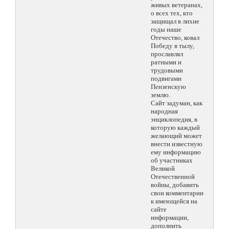
живых ветеранах,
о всех тех, кто
защищал в лихие
годы наше
Отечество, ковал
Победу в тылу,
прославлял
ратными и
трудовыми
подвигами
Пензенскую
землю.
Сайт задуман, как
народная
энциклопедия, в
которую каждый
желающий может
внести известную
ему информацию
об участниках
Великой
Отечественной
войны, добавить
свои комментарии
к имеющейся на
сайте
информации,
дополнить