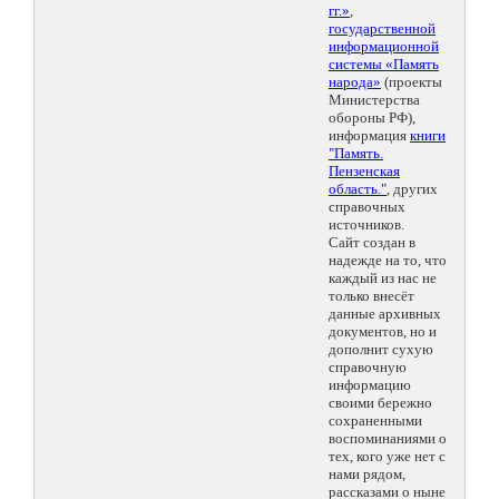
гг.»
,
государственной
информационной
системы «Память
народа»
(проекты
Министерства
обороны РФ),
информация
книги
"Память.
Пензенская
область."
, других
справочных
источников.
Сайт создан в
надежде на то, что
каждый из нас не
только внесёт
данные архивных
документов, но и
дополнит сухую
справочную
информацию
своими бережно
сохраненными
воспоминаниями о
тех, кого уже нет с
нами рядом,
рассказами о ныне