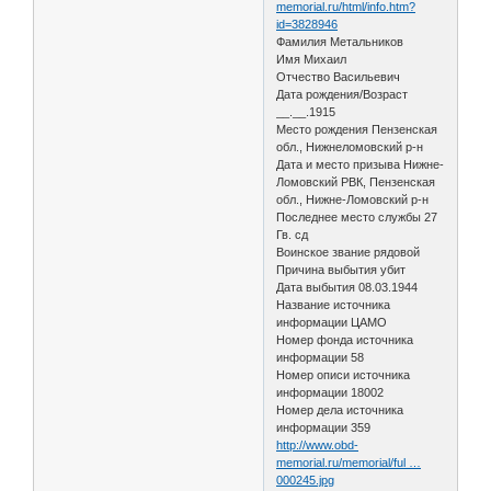
memorial.ru/html/info.htm?
id=3828946
Фамилия Метальников
Имя Михаил
Отчество Васильевич
Дата рождения/Возраст
__.__.1915
Место рождения Пензенская
обл., Нижнеломовский р-н
Дата и место призыва Нижне-
Ломовский РВК, Пензенская
обл., Нижне-Ломовский р-н
Последнее место службы 27
Гв. сд
Воинское звание рядовой
Причина выбытия убит
Дата выбытия 08.03.1944
Название источника
информации ЦАМО
Номер фонда источника
информации 58
Номер описи источника
информации 18002
Номер дела источника
информации 359
http://www.obd-
memorial.ru/memorial/ful …
000245.jpg