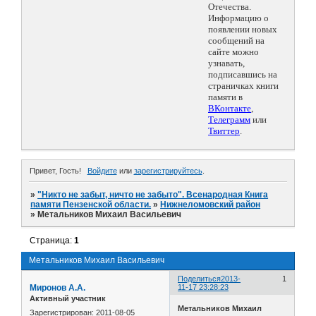
Отечества.
Информацию о
появлении новых
сообщений на
сайте можно
узнавать,
подписавшись на
страничках книги
памяти в
ВКонтакте
,
Телеграмм
или
Твиттер
.
Привет, Гость!
Войдите
или
зарегистрируйтесь
.
»
"Никто не забыт, ничто не забыто". Всенародная Книга
памяти Пензенской области.
»
Нижнеломовский район
»
Метальников Михаил Васильевич
Страница:
1
Метальников Михаил Васильевич
Поделиться
2013-
1
Миронов А.А.
11-17 23:28:23
Активный участник
Метальников Михаил
Зарегистрирован
: 2011-08-05