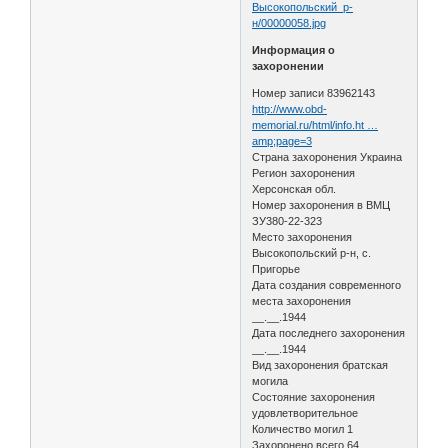
Высокопольский_р-
н/00000058.jpg
Информация о
захоронении
Номер записи 83962143
http://www.obd-
memorial.ru/html/info.ht …
amp;page=3
Страна захоронения Украина
Регион захоронения
Херсонская обл.
Номер захоронения в ВМЦ
ЗУ380-22-323
Место захоронения
Высокопольский р-н, с.
Пригорье
Дата создания современного
места захоронения
__.__.1944
Дата последнего захоронения
__.__.1944
Вид захоронения братская
могила
Состояние захоронения
удовлетворительное
Количество могил 1
Захоронено всего 64