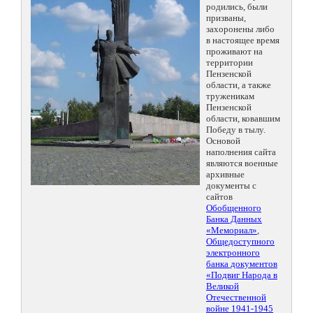
родились, были
призваны,
захоронены либо
в настоящее время
проживают на
территории
Пензенской
области, а также
труженикам
Пензенской
области, ковавшим
Победу в тылу.
Основой
наполнения сайта
являются военные
архивные
документы с
сайтов
Обобщенного
Банка Данных
«Мемориал»
,
Общедоступного
электронного
банка документов
«Подвиг Народа в
Великой
Отечественной
войне 1941-1945