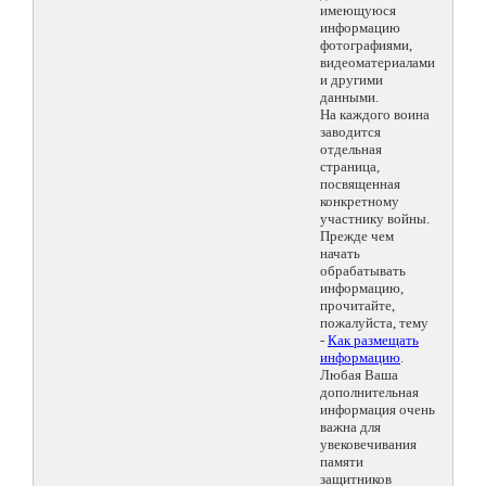
имеющуюся
информацию
фотографиями,
видеоматериалами
и другими
данными.
На каждого воина
заводится
отдельная
страница,
посвященная
конкретному
участнику войны.
Прежде чем
начать
обрабатывать
информацию,
прочитайте,
пожалуйста, тему
-
Как размещать
информацию
.
Любая Ваша
дополнительная
информация очень
важна для
увековечивания
памяти
защитников