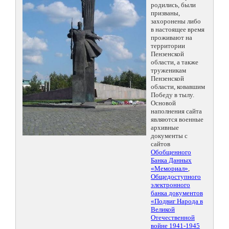
родились, были
призваны,
захоронены либо
в настоящее время
проживают на
территории
Пензенской
области, а также
труженикам
Пензенской
области, ковавшим
Победу в тылу.
Основой
наполнения сайта
являются военные
архивные
документы с
сайтов
Обобщенного
Банка Данных
«Мемориал»
,
Общедоступного
электронного
банка документов
«Подвиг Народа в
Великой
Отечественной
войне 1941-1945