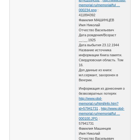
memorial.ru/memorial/ful …
000234.png
:
411894392
Фамилия МАШИНЦЕВ
Имя Николай
Отчество Васильевич
Дата рождения/Возраст
__.__.1925
Дата выбытия 23.12.1944
Название источника
информации Книга памяти.
Свердловская область. Том
16.
Доп.данные из книги:
мл.сержант, захоронен в
Венгрии.
Информация из донесения о
безвозвратных потерях
http://www.obd-
memorial.ru/html/info.htm?
id=57941731
,
http://www.obd-
memorial.ru/memorial/ful …
000100.JPG
:
57941731
Фамилия Машинцев
Имя Николай
Отчество Васильевич