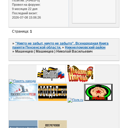
Позитив:
[+5483/-0]
Провел на форуме:
9 месяцев 22 дня
Последний визит:
2026-07-08 15:06:26
Страница:
1
»
"Никто не забыт, ничто не забыто". Всенародная Книга
памяти Пензенской области.
»
Нижнеломовский район
»
Машенцев ( Машинцев ) Николай Васильевич