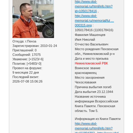
http://www.obd-
memorial.ru/html/info.htm?
id=1050178416
,
http://www.obd-
memorial.ru/memorial/ful …
000315.png
:
1050178416 (1100178416)
Фамилия Машенцев
Имя Николай
Откуда:
г.Пенза
Отчество Васильевич
Зарегистрирован
: 2010-01-24
Место рождения Пензенская
Приглашений:
0
обл., Нижнеломовский р-н
Сообщений:
17075
Дата и место призыва
Уважение:
[+1523/-6]
Нижнеломовский РВК
Позитив:
[+5483/-0]
Провел на форуме:
Воинское звание
9 месяцев 22 дня
красноармеец
Последний визит:
Место захоронения
2026-07-08 15:06:26
Чехословакия
Причина выбытия погиб
Дата выбытия 23.12.1944
Название источника
информации Всероссийская
Книга Памяти. Пензенская
область. Том 5.
Информация из Книги Памяти
http://www.obd-
memorial.ru/html/info.htm?
id=411894392
,
http://www.obd-