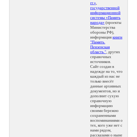
гг.»
,
государственной
информационной
системы «Память
народа»
(проекты
Министерства
обороны РФ),
информация
книги
"Память.
Пензенская
область."
, других
справочных
источников.
Сайт создан в
надежде на то, что
каждый из нас не
только внесёт
данные архивных
документов, но и
дополнит сухую
справочную
информацию
своими бережно
сохраненными
воспоминаниями о
тех, кого уже нет с
нами рядом,
рассказами о ныне