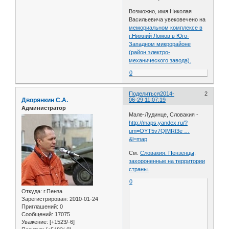
Возможно, имя Николая
Васильевича увековечено на
мемориальном комплексе в
г.Нижний Ломов в Юго-
Западном микрорайоне
(район электро-
механического завода).
0
Поделиться
2014-
2
Дворянкин С.А.
06-29 11:07:19
Администратор
Мале-Лудинце, Словакия -
http://maps.yandex.ru/?
um=OYT5v7QlMRt3e …
&l=map
См.
Словакия. Пензенцы,
захороненные на территории
страны.
0
Откуда:
г.Пенза
Зарегистрирован
: 2010-01-24
Приглашений:
0
Сообщений:
17075
Уважение:
[+1523/-6]