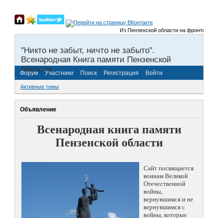
Из Пензенской области на фронты Велико
"Никто не забыт, ничто не забыто".
Всенародная Книга памяти Пензенской
области.
Форум
Участники
Поиск
Регистрация
Войти
Активные темы
Объявление
Всенародная книга памяти
Пензенской области
Сайт посвящается
воинам Великой
Отечественной
войны,
вернувшимся и не
вернувшимся с
войны, которые