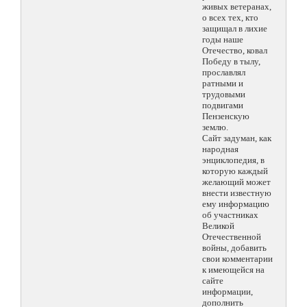
живых ветеранах,
о всех тех, кто
защищал в лихие
годы наше
Отечество, ковал
Победу в тылу,
прославлял
ратными и
трудовыми
подвигами
Пензенскую
землю.
Сайт задуман, как
народная
энциклопедия, в
которую каждый
желающий может
внести известную
ему информацию
об участниках
Великой
Отечественной
войны, добавить
свои комментарии
к имеющейся на
сайте
информации,
дополнить