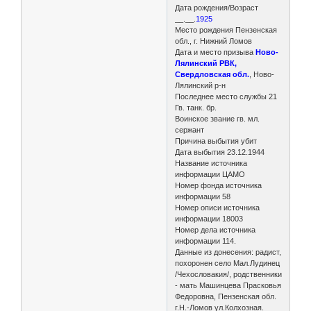
Дата рождения/Возраст
__.__.
1925
Место рождения Пензенская
обл., г. Нижний Ломов
Дата и место призыва
Ново-
Лялинский РВК,
Свердловская обл.
, Ново-
Лялинский р-н
Последнее место службы 21
Гв. танк. бр.
Воинское звание гв. мл.
сержант
Причина выбытия убит
Дата выбытия 23.12.1944
Название источника
информации ЦАМО
Номер фонда источника
информации 58
Номер описи источника
информации 18003
Номер дела источника
информации 114.
Данные из донесения: радист,
похоронен село Мал.Лудинец
/Чехословакия/, родственники
- мать Машинцева Прасковья
Федоровна, Пензенская обл.
г.Н.-Ломов ул.Колхозная.