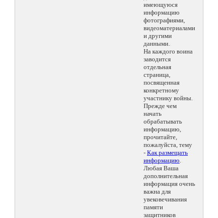
имеющуюся
информацию
фотографиями,
видеоматериалами
и другими
данными.
На каждого воина
заводится
отдельная
страница,
посвященная
конкретному
участнику войны.
Прежде чем
начать
обрабатывать
информацию,
прочитайте,
пожалуйста, тему
-
Как размещать
информацию
.
Любая Ваша
дополнительная
информация очень
важна для
увековечивания
памяти
защитников