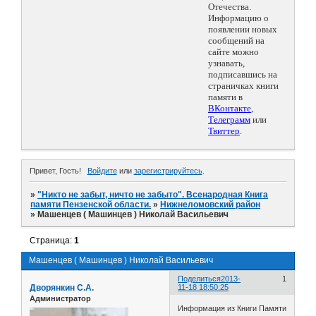
Отечества.
Информацию о
появлении новых
сообщений на
сайте можно
узнавать,
подписавшись на
страничках книги
памяти в
ВКонтакте
,
Телеграмм
или
Твиттер
.
Привет, Гость!
Войдите
или
зарегистрируйтесь
.
»
"Никто не забыт, ничто не забыто". Всенародная Книга
памяти Пензенской области.
»
Нижнеломовский район
»
Машенцев ( Машинцев ) Николай Васильевич
Страница:
1
Машенцев ( Машинцев ) Николай Васильевич
Поделиться
2013-
1
Дворянкин С.А.
11-18 18:50:25
Администратор
Информация из Книги Памяти