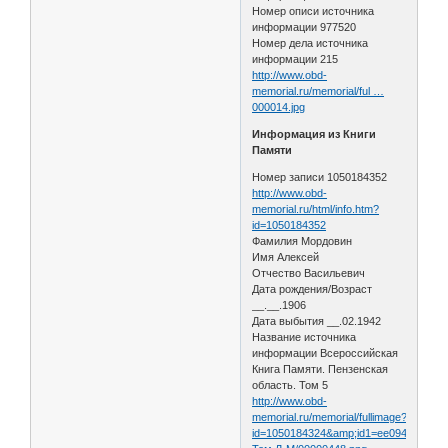
Номер описи источника
информации 977520
Номер дела источника
информации 215
http://www.obd-
memorial.ru/memorial/ful …
000014.jpg
Информация из Книги
Памяти
Номер записи 1050184352
http://www.obd-
memorial.ru/html/info.htm?
id=1050184352
Фамилия Мордовин
Имя Алексей
Отчество Васильевич
Дата рождения/Возраст
__.__.1906
Дата выбытия __.02.1942
Название источника
информации Всероссийская
Книга Памяти. Пензенская
область. Том 5
http://www.obd-
memorial.ru/memorial/fullimage?
id=1050184324&amp;id1=ee09452c5c7