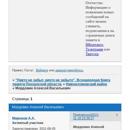
Отечества.
Информацию о
появлении новых
сообщений на
сайте можно
узнавать,
подписавшись на
страничках книги
памяти в
ВКонтакте
,
Телеграмм
или
Твиттер
.
Привет, Гость!
Войдите
или
зарегистрируйтесь
.
»
"Никто не забыт, ничто не забыто". Всенародная Книга
памяти Пензенской области.
»
Нижнеломовский район
»
Мордовин Алексей Васильевич
Страница:
1
Мордовин Алексей Васильевич
Поделиться
2013-
1
Миронов А.А.
11-18 23:38:27
Активный участник
Мордовин Алексей
Зарегистрирован
: 2011-08-05