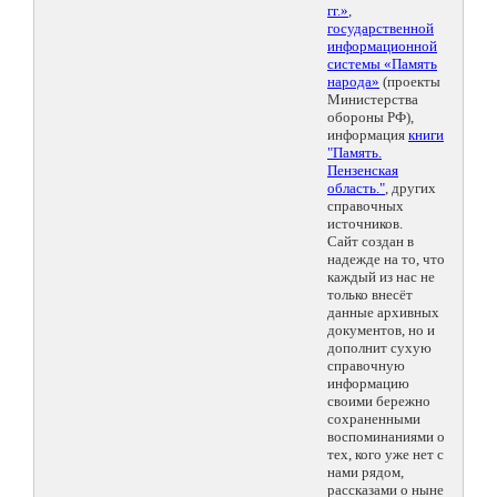
гг.»
,
государственной
информационной
системы «Память
народа»
(проекты
Министерства
обороны РФ),
информация
книги
"Память.
Пензенская
область."
, других
справочных
источников.
Сайт создан в
надежде на то, что
каждый из нас не
только внесёт
данные архивных
документов, но и
дополнит сухую
справочную
информацию
своими бережно
сохраненными
воспоминаниями о
тех, кого уже нет с
нами рядом,
рассказами о ныне