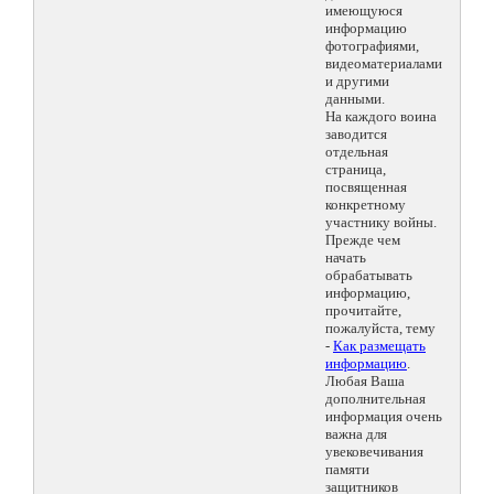
имеющуюся
информацию
фотографиями,
видеоматериалами
и другими
данными.
На каждого воина
заводится
отдельная
страница,
посвященная
конкретному
участнику войны.
Прежде чем
начать
обрабатывать
информацию,
прочитайте,
пожалуйста, тему
-
Как размещать
информацию
.
Любая Ваша
дополнительная
информация очень
важна для
увековечивания
памяти
защитников