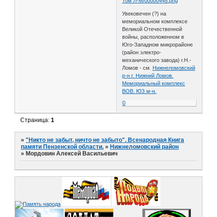
Том Л-М/00000448.png
Увековечен (?) на
мемориальном комплексе
Великой Отечественной
войны, расположенном в
Юго-Западном микрорайоне
(район электро-
механического завода) г.Н.-
Ломов - см.
Нижнеломовский
р-н г. Нижний Ломов.
Мемориальный комплекс
ВОВ. ЮЗ м-н.
0
Страница:
1
»
"Никто не забыт, ничто не забыто". Всенародная Книга
памяти Пензенской области.
»
Нижнеломовский район
»
Мордовин Алексей Васильевич