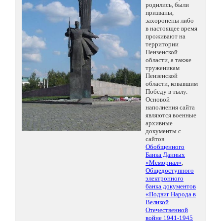
родились, были
призваны,
захоронены либо
в настоящее время
проживают на
территории
Пензенской
области, а также
труженикам
Пензенской
области, ковавшим
Победу в тылу.
Основой
наполнения сайта
являются военные
архивные
документы с
сайтов
Обобщенного
Банка Данных
«Мемориал»
,
Общедоступного
электронного
банка документов
«Подвиг Народа в
Великой
Отечественной
войне 1941-1945