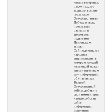
живых ветеранах,
о всех тех, кто
защищал в лихие
годы наше
Отечество, ковал
Победу в тылу,
прославлял
ратными и
трудовыми
подвигами
Пензенскую
землю.
Сайт задуман, как
народная
энциклопедия, в
которую каждый
желающий может
внести известную
ему информацию
об участниках
Великой
Отечественной
войны, добавить
свои комментарии
к имеющейся на
сайте
информации,
дополнить