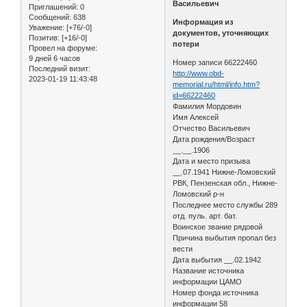
Васильевич
Приглашений:
0
Сообщений:
638
Информация из
Уважение:
[+76/-0]
документов, уточняющих
Позитив:
[+16/-0]
потери
Провел на форуме:
9 дней 6 часов
Номер записи 66222460
Последний визит:
http://www.obd-
2023-01-19 11:43:48
memorial.ru/html/info.htm?
id=66222460
Фамилия Мордовин
Имя Алексей
Отчество Васильевич
Дата рождения/Возраст
__.__.1906
Дата и место призыва
__.07.1941 Нижне-Ломовский
РВК, Пензенская обл., Нижне-
Ломовский р-н
Последнее место службы 289
отд. пуль. арт. бат.
Воинское звание рядовой
Причина выбытия пропал без
вести
Дата выбытия __.02.1942
Название источника
информации ЦАМО
Номер фонда источника
информации 58