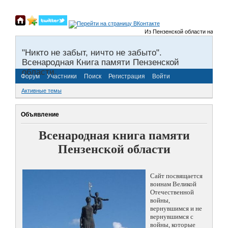
Из Пензенской области на фронты
"Никто не забыт, ничто не забыто".
Всенародная Книга памяти Пензенской
области.
Форум
Участники
Поиск
Регистрация
Войти
Активные темы
Объявление
Всенародная книга памяти
Пензенской области
Сайт посвящается
воинам Великой
Отечественной
войны,
вернувшимся и не
вернувшимся с
войны, которые