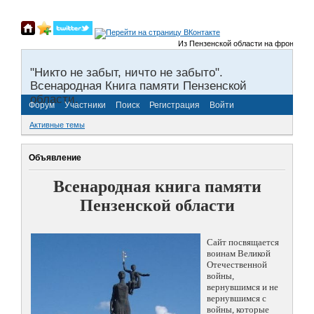
Из Пензенской области на фронты Вели
"Никто не забыт, ничто не забыто".
Всенародная Книга памяти Пензенской
области.
Форум
Участники
Поиск
Регистрация
Войти
Активные темы
Объявление
Всенародная книга памяти
Пензенской области
Сайт посвящается
воинам Великой
Отечественной
войны,
вернувшимся и не
вернувшимся с
войны, которые