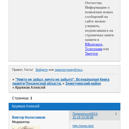
Отечества.
Информацию о
появлении новых
сообщений на
сайте можно
узнавать,
подписавшись на
страничках книги
памяти в
ВКонтакте
,
Телеграмм
или
Твиттер
.
Привет, Гость!
Войдите
или
зарегистрируйтесь
.
»
"Никто не забыт, ничто не забыто". Всенародная Книга
памяти Пензенской области.
»
Земетчинский район
»
Кружков Алексей
Страница:
1
Кружков Алексей
Поделиться
2013-
1
Виктор Колесников
11-19 13:30:48
Модератор
http://www.obd-