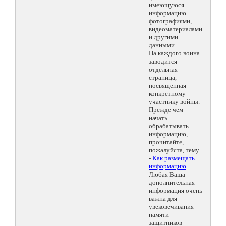
имеющуюся
информацию
фотографиями,
видеоматериалами
и другими
данными.
На каждого воина
заводится
отдельная
страница,
посвященная
конкретному
участнику войны.
Прежде чем
начать
обрабатывать
информацию,
прочитайте,
пожалуйста, тему
-
Как размещать
информацию
.
Любая Ваша
дополнительная
информация очень
важна для
увековечивания
памяти
защитников