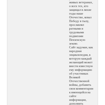
живых ветеранах,
о всех тех, кто
защищал в лихие
годы наше
Отечество, ковал
Победу в тылу,
прославлял
ратными и
трудовыми
подвигами
Пензенскую
землю.
Сайт задуман, как
народная
энциклопедия, в
которую каждый
желающий может
внести известную
ему информацию
об участниках
Великой
Отечественной
войны, добавить
свои комментарии
к имеющейся на
сайте
информации,
дополнить