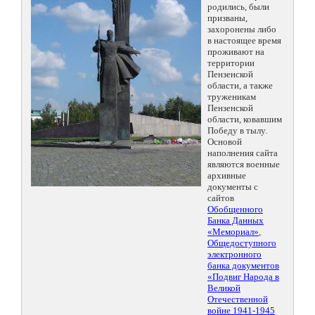
родились, были
призваны,
захоронены либо
в настоящее время
проживают на
территории
Пензенской
области, а также
труженикам
Пензенской
области, ковавшим
Победу в тылу.
Основой
наполнения сайта
являются военные
архивные
документы с
сайтов
Обобщенного
Банка Данных
«Мемориал»
,
Общедоступного
электронного
банка документов
«Подвиг Народа в
Великой
Отечественной
войне 1941-1945