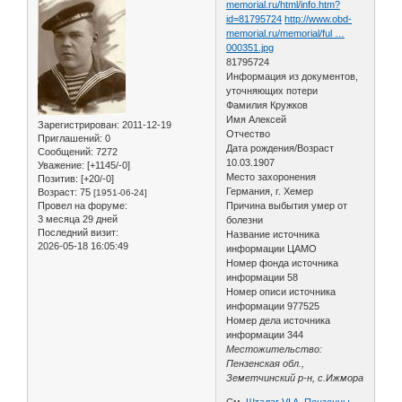
memorial.ru/html/info.htm?
id=81795724
http://www.obd-
memorial.ru/memorial/ful …
000351.jpg
81795724
Информация из документов,
уточняющих потери
Фамилия Кружков
Имя Алексей
Зарегистрирован
: 2011-12-19
Отчество
Приглашений:
0
Дата рождения/Возраст
Сообщений:
7272
10.03.1907
Уважение:
[+1145/-0]
Место захоронения
Позитив:
[+20/-0]
Германия, г. Хемер
Возраст:
75
[1951-06-24]
Провел на форуме:
Причина выбытия умер от
3 месяца 29 дней
болезни
Последний визит:
Название источника
2026-05-18 16:05:49
информации ЦАМО
Номер фонда источника
информации 58
Номер описи источника
информации 977525
Номер дела источника
информации 344
Местожительство:
Пензенская обл.,
Земетчинский р-н, с.Ижмора
См.
Шталаг VI A. Пензенцы,