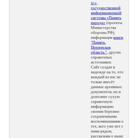
гг.»
,
государственной
информационной
системы «Память
народа»
(проекты
Министерства
обороны РФ),
информация
книги
"Память.
Пензенская
область."
, других
справочных
источников.
Сайт создан в
надежде на то, что
каждый из нас не
только внесёт
данные архивных
документов, но и
дополнит сухую
справочную
информацию
своими бережно
сохраненными
воспоминаниями о
тех, кого уже нет с
нами рядом,
рассказами о ныне