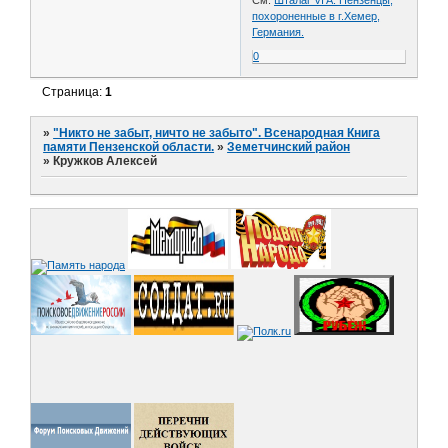
похороненные в г.Хемер,
Германия.
0
Страница:
1
»
"Никто не забыт, ничто не забыто". Всенародная Книга
памяти Пензенской области.
»
Земетчинский район
»
Кружков Алексей