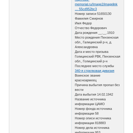
memorial.ru/Image2/imagelink
… 55cd952bc3
Номер записи 51650130
Фамилия Смирнов
Имя Федор
Отчество Федорович
Дата рождения __.__.1910
Место рождения Пензенская
обл., Галицинский р-н, д.
Александровка
Дата и место призыва
Голицинский РВК, Пензенская
обл., Голицинский р-н
Последнее место службы
340-я стрелковая дивизия
Воинское звание
красноармеец
Причина выбытия пропал без
вести
Дата выбытия 14.02.1942
Название источника
информации ЦАМО
Номер фонда источника
информации 58
Номер описи источника
информации 818883
Номер дела источника
информации 953