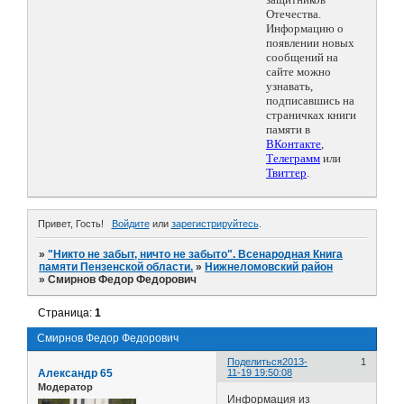
Отечества.
Информацию о
появлении новых
сообщений на
сайте можно
узнавать,
подписавшись на
страничках книги
памяти в
ВКонтакте
,
Телеграмм
или
Твиттер
.
Привет, Гость!
Войдите
или
зарегистрируйтесь
.
»
"Никто не забыт, ничто не забыто". Всенародная Книга
памяти Пензенской области.
»
Нижнеломовский район
»
Смирнов Федор Федорович
Страница:
1
Смирнов Федор Федорович
Поделиться
2013-
1
Александр 65
11-19 19:50:08
Модератор
Информация из