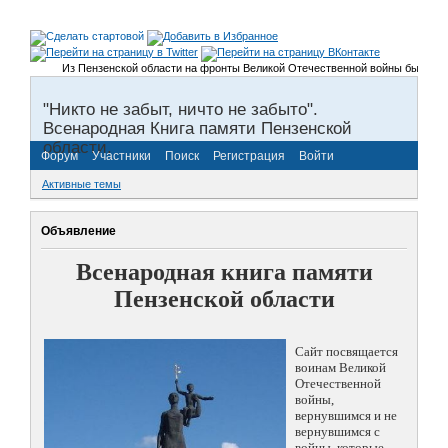
Из Пензенской области на фронты Великой Отечественной войны было призва
"Никто не забыт, ничто не забыто".
Всенародная Книга памяти Пензенской
области.
Форум
Участники
Поиск
Регистрация
Войти
Активные темы
Объявление
Всенародная книга памяти
Пензенской области
Сайт посвящается
воинам Великой
Отечественной
войны,
вернувшимся и не
вернувшимся с
войны, которые