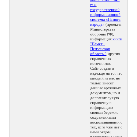
гг.»
,
государственной
информационной
системы «Память
народа»
(проекты
Министерства
обороны РФ),
информация
книги
"Память.
Пензенская
область."
, других
справочных
источников.
Сайт создан в
надежде на то, что
каждый из нас не
только внесёт
данные архивных
документов, но и
дополнит сухую
справочную
информацию
своими бережно
сохраненными
воспоминаниями о
тех, кого уже нет с
нами рядом,
рассказами о ныне