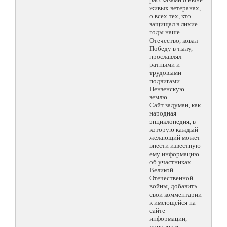
живых ветеранах,
о всех тех, кто
защищал в лихие
годы наше
Отечество, ковал
Победу в тылу,
прославлял
ратными и
трудовыми
подвигами
Пензенскую
землю.
Сайт задуман, как
народная
энциклопедия, в
которую каждый
желающий может
внести известную
ему информацию
об участниках
Великой
Отечественной
войны, добавить
свои комментарии
к имеющейся на
сайте
информации,
дополнить