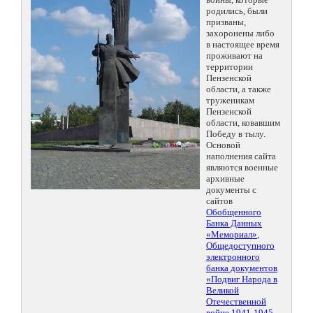
родились, были
призваны,
захоронены либо
в настоящее время
проживают на
территории
Пензенской
области, а также
труженикам
Пензенской
области, ковавшим
Победу в тылу.
Основой
наполнения сайта
являются военные
архивные
документы с
сайтов
Обобщенного
Банка Данных
«Мемориал»
,
Общедоступного
электронного
банка документов
«Подвиг Народа в
Великой
Отечественной
войне 1941-1945