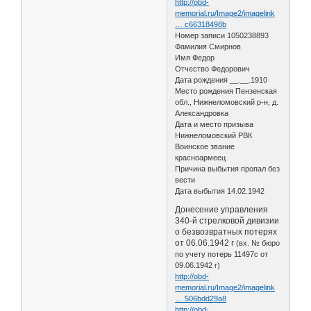
http://obd-
memorial.ru/Image2/imagelink
… c66318498b
Номер записи 1050238893
Фамилия Смирнов
Имя Федор
Отчество Федорович
Дата рождения __.__.1910
Место рождения Пензенская
обл., Нижнеломовский р-н, д.
Александровка
Дата и место призыва
Нижнеломовский РВК
Воинское звание
красноармеец
Причина выбытия пропал без
вести
Дата выбытия 14.02.1942
Донесение управления
340-й стрелковой дивизии
о безвозвратных потерях
от 06.06.1942 г
(вх. № бюро
по учету потерь 11497с от
09.06.1942 г)
http://obd-
memorial.ru/Image2/imagelink
… 506bdd29a8
http://obd-