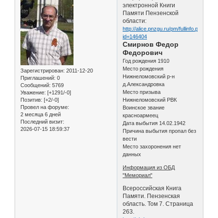
электронной Книги
Памяти Пензенской
области:
http://alice.pnzgu.ru/pm/fullinfo.php?
id=146404
Смирнов Федор
Федорович
Год рождения 1910
Место рождения
Зарегистрирован
: 2011-12-20
Нижнеломовский р-н
Приглашений:
0
д.Александровка
Сообщений:
5769
Место призыва
Уважение:
[+1291/-0]
Позитив:
[+2/-0]
Нижнеломовский РВК
Провел на форуме:
Воинское звание
2 месяца 6 дней
красноармеец
Последний визит:
Дата выбытия 14.02.1942
2026-07-15 18:59:37
Причина выбытия пропал без
вести
Место захоронения нет
данных
Информация из ОБД
"Мемориал"
Всероссийская Книга
Памяти. Пензенская
область. Том 7. Страница
263.