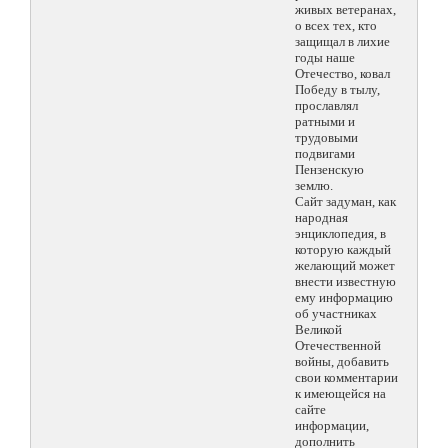
живых ветеранах,
о всех тех, кто
защищал в лихие
годы наше
Отечество, ковал
Победу в тылу,
прославлял
ратными и
трудовыми
подвигами
Пензенскую
землю.
Сайт задуман, как
народная
энциклопедия, в
которую каждый
желающий может
внести известную
ему информацию
об участниках
Великой
Отечественной
войны, добавить
свои комментарии
к имеющейся на
сайте
информации,
дополнить