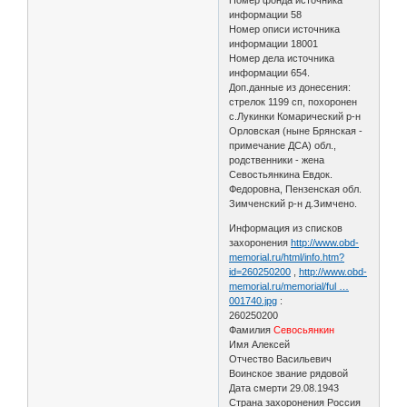
информации 58
Номер описи источника
информации 18001
Номер дела источника
информации 654.
Доп.данные из донесения:
стрелок 1199 сп, похоронен
с.Лукинки Комарический р-н
Орловская (ныне Брянская -
примечание ДСА) обл.,
родственники - жена
Севостьянкина Евдок.
Федоровна, Пензенская обл.
Зимченский р-н д.Зимчено.
Информация из списков
захоронения
http://www.obd-
memorial.ru/html/info.htm?
id=260250200
,
http://www.obd-
memorial.ru/memorial/ful …
001740.jpg
:
260250200
Фамилия
Севосьянкин
Имя Алексей
Отчество Васильевич
Воинское звание рядовой
Дата смерти 29.08.1943
Страна захоронения Россия