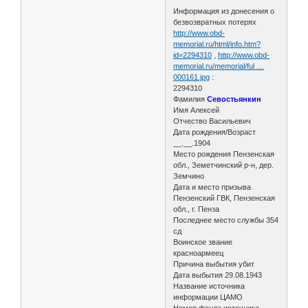
Информация из донесения о
безвозвратных потерях
http://www.obd-
memorial.ru/html/info.htm?
id=2294310
,
http://www.obd-
memorial.ru/memorial/ful …
000161.jpg
:
2294310
Фамилия
Севостьянкин
Имя Алексей
Отчество Васильевич
Дата рождения/Возраст
__.__.1904
Место рождения Пензенская
обл., Земетчинский р-н, дер.
Земчино
Дата и место призыва
Пензенский ГВК, Пензенская
обл., г. Пенза
Последнее место службы 354
сд
Воинское звание
красноармеец
Причина выбытия убит
Дата выбытия 29.08.1943
Название источника
информации ЦАМО
Номер фонда источника