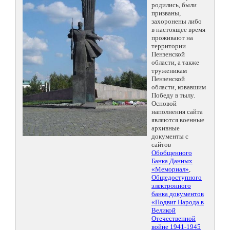
родились, были
призваны,
захоронены либо
в настоящее время
проживают на
территории
Пензенской
области, а также
труженикам
Пензенской
области, ковавшим
Победу в тылу.
Основой
наполнения сайта
являются военные
архивные
документы с
сайтов
Обобщенного
Банка Данных
«Мемориал»
,
Общедоступного
электронного
банка документов
«Подвиг Народа в
Великой
Отечественной
войне 1941-1945