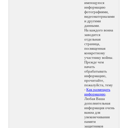
имеющуюся
информацию
фотографиями,
видеоматериалами
и другими
данными.
На каждого воина
заводится
отдельная
страница,
посвященная
конкретному
участнику войны.
Прежде чем
начать
обрабатывать
информацию,
прочитайте,
пожалуйста, тему
-
Как размещать
информацию
.
Любая Ваша
дополнительная
информация очень
важна для
увековечивания
памяти
защитников