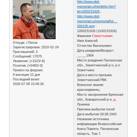
http://www.obd-
memorial.ru/html/info.htm?
id=1050231926
,
http://www.obd-
memorial.ru/memorial/ful …
000105.png
:
1050231926 (1100231926)
Фамилия
Севостьянин
Имя Алексей
Откуда:
г.Пенза
Отчество Васильевич
Зарегистрирован
: 2010-01-24
Дата рождения/Возраст
Приглашений:
0
__.__.1904
Сообщений:
17075
Место рождения Пензенская
Уважение:
[+1523/-6]
обл., Земетчинский р-н, р.п.
Позитив:
[+5483/-0]
Провел на форуме:
Земетчино
9 месяцев 22 дня
Дата и место призыва
Последний визит:
Земетчинский РВК
2026-07-08 15:06:26
Воинское звание
красноармеец
Место захоронения Брянская
обл., Комаричский р-н,
д.
Лукинка
Причина выбытия погиб
Дата выбытия 29.08.1943
Название источника
информации Всероссийская
Книга Памяти. Пензенская
область. Том 7.