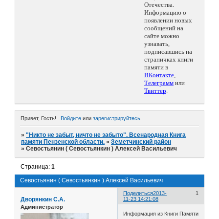
Отечества.
Информацию о
появлении новых
сообщений на
сайте можно
узнавать,
подписавшись на
страничках книги
памяти в
ВКонтакте
,
Телеграмм
или
Твиттер
.
Привет, Гость!
Войдите
или
зарегистрируйтесь
.
»
"Никто не забыт, ничто не забыто". Всенародная Книга
памяти Пензенской области.
»
Земетчинский район
»
Севостьянин ( Севостьянкин ) Алексей Васильевич
Страница:
1
Севостьянин ( Севостьянкин ) Алексей Васильевич
Поделиться
2013-
1
Дворянкин С.А.
11-23 14:21:08
Администратор
Информация из Книги Памяти