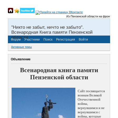
Из Пензенской области на фронты Велик
"Никто не забыт, ничто не забыто".
Всенародная Книга памяти Пензенской
области.
Форум
Участники
Поиск
Регистрация
Войти
Активные темы
Объявление
Всенародная книга памяти
Пензенской области
Сайт посвящается
воинам Великой
Отечественной
войны,
вернувшимся и не
вернувшимся с
войны, которые