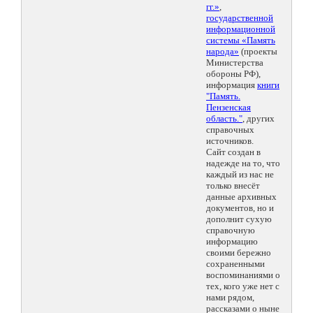
гг.»
,
государственной
информационной
системы «Память
народа»
(проекты
Министерства
обороны РФ),
информация
книги
"Память.
Пензенская
область."
, других
справочных
источников.
Сайт создан в
надежде на то, что
каждый из нас не
только внесёт
данные архивных
документов, но и
дополнит сухую
справочную
информацию
своими бережно
сохраненными
воспоминаниями о
тех, кого уже нет с
нами рядом,
рассказами о ныне